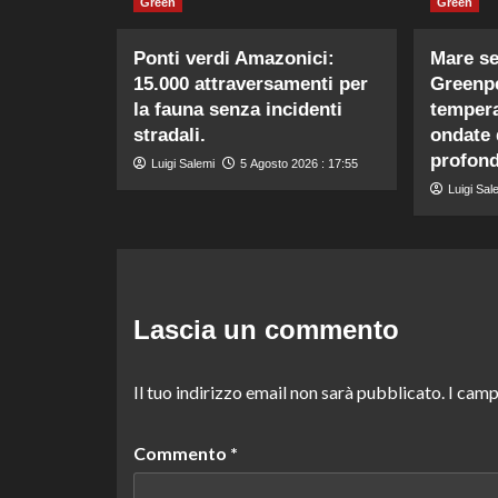
Green
Green
Ponti verdi Amazonici:
Mare se
15.000 attraversamenti per
Greenpe
la fauna senza incidenti
tempera
stradali.
ondate 
profond
Luigi Salemi
5 Agosto 2026 : 17:55
Luigi Sal
Lascia un commento
Il tuo indirizzo email non sarà pubblicato.
I camp
Commento
*