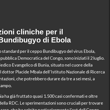
ioni cliniche per il
 Bundibugyo di Ebola
to standard per il ceppo Bundibugyo del virus Ebola,
ubblica Democratica del Congo, sono iniziati il 2 luglio.
edico Evangelico di Bunia, situato nel cuore della
 Il dottor Placide Mbala dell’Istituto Nazionale di Ricerca
azioni, che potrebbero durare da tre a sei mesi, a
 campo.
mia ha già fruttato quasi 1.500 casi confermati e oltre
della RDC. Le sperimentazioni sono cruciali per trovare
aro, che ha colpito particolarmente l’est dell Congo.