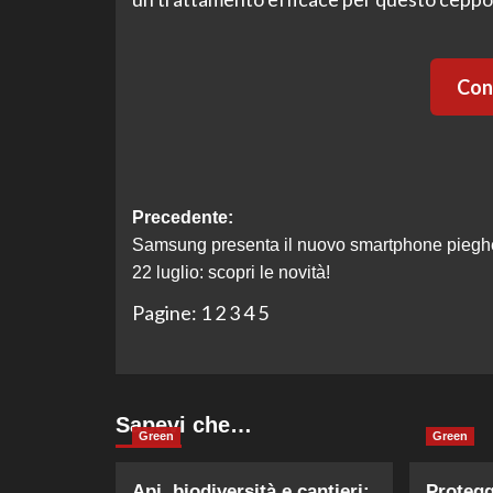
Cont
Navigazione
Precedente:
Samsung presenta il nuovo smartphone pieghe
articolo
22 luglio: scopri le novità!
Pagine:
1
2
3
4
5
Sapevi che…
Green
Green
Api, biodiversità e cantieri:
Protegg