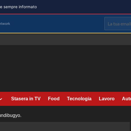
are sempre informato
etwork
Stasera in TV
Food
Tecnologia
Lavoro
Aut
Bundibugyo.