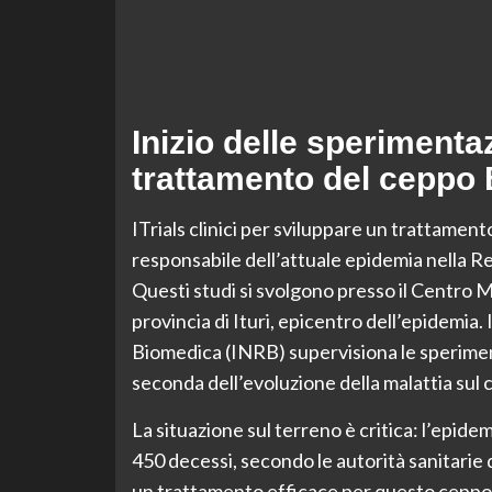
Inizio delle sperimentaz
trattamento del ceppo
ITrials clinici per sviluppare un trattamen
responsabile dell’attuale epidemia nella Rep
Questi studi si svolgono presso il Centro M
provincia di Ituri, epicentro dell’epidemia.
Biomedica (INRB) supervisiona le speriment
seconda dell’evoluzione della malattia sul
La situazione sul terreno è critica: l’epide
450 decessi, secondo le autorità sanitarie 
un trattamento efficace per questo ceppo r