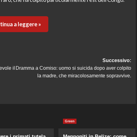
inua a leggere »
Successivo:
vole il
Dramma a Comiso: uomo si suicida dopo aver colpito
la madre, che miracolosamente sopravvive.
Green
ere i primati tutela
Mennoniti in Belize: come