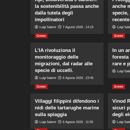
la sostenibilità passa anche
anche m
dalla tutela degli
specie,
impollinatori
recente
Luigi Salemi
7 Agosto 2026 : 14:15
Luigi Sal
Green
Green
L’IA rivoluziona il
In un a
monitoraggio delle
foresta
migrazioni, dal radar alle
rare e 
specie di uccelli.
Luigi Sal
Luigi Salemi
6 Agosto 2026 : 23:45
Green
Green
Villaggi filippini difendono i
Vinod R
nidi delle tartarughe marine
sicuri 
sulla spiaggia
degli el
Luigi Salemi
6 Agosto 2026 : 11:55
Luigi Sal