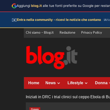
Aggiungi
blog.it
alle tue fonti preferite su Google per rest
✉️
Entra nella community - ricevi le notizie che contano
IA
N
Vai
Chi siamo – Blog.it
Redazione
Privacy Policy
al
contenuto
Home
News
Lifestyle
Donna
Iniziati in DRC i trial clinici sul ceppo Ebola di 
Green