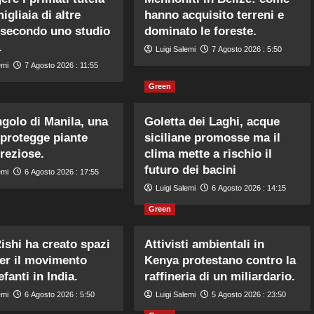
igliaia di altre
hanno acquisito terreni e
 secondo uno studio
dominato le foreste.
.
Luigi Salemi
7 Agosto 2026 : 5:50
emi
7 Agosto 2026 : 11:55
Green
ngolo di Manila, una
Goletta dei Laghi, acque
 protegge piante
siciliane promosse ma il
preziose.
clima mette a rischio il
futuro dei bacini
emi
6 Agosto 2026 : 17:55
Luigi Salemi
6 Agosto 2026 : 14:15
Green
ishi ha creato spazi
Attivisti ambientali in
per il movimento
Kenya protestano contro la
efanti in India.
raffineria di un miliardario.
emi
6 Agosto 2026 : 5:50
Luigi Salemi
5 Agosto 2026 : 23:50