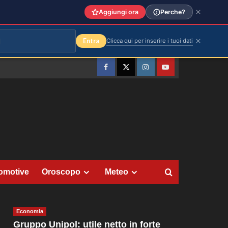
Aggiungi ora
Perche?
Entra
Clicca qui per inserire i tuoi dati
Facebook
Twitter
Instagram
YouTube
omotive
Oroscopo
Meteo
Economia
Gruppo Unipol: utile netto in forte