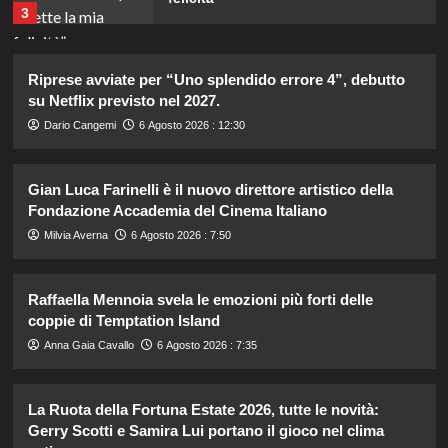
3
Annuncio della nascita di Eugenie:
Riprese avviate per “Uno splendido errore 4”, debutto
una mancanza rivela le sue priorità
su Netflix previsto nel 2027.
con il terzo bambino.
4
Dario Cangemi
6 Agosto 2026 : 12:30
Temptation Island: Diretta della
Gian Luca Farinelli è il nuovo direttore artistico della
nona puntata, tutte le emozioni e i
Fondazione Accademia del Cinema Italiano
colpi di scena!
5
Milvia Averna
6 Agosto 2026 : 7:50
Katia Fanelli sostiene Sabrina
Raffaella Mennoia svela le emozioni più forti delle
Soussi: “È vittima di un ingiusto
coppie di Temptation Island
attacco mediatico”.
1
Anna Gaia Cavallo
6 Agosto 2026 : 7:35
Matteo Santoro conquista oro e
La Ruota della Fortuna Estate 2026, tutte le novità:
bronzo agli Europei Nuoto 2026:
Gerry Scotti e Samira Lui portano il gioco nel clima
doppia impresa storica