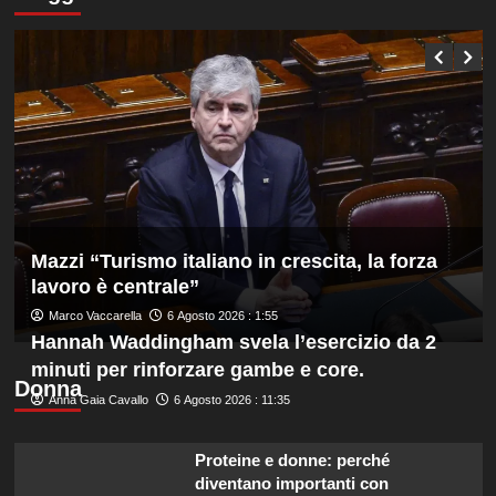
Tuffi,
Q8,
Pellacani
Under
medaglia
20
d’oro
e
dal
Femminile
trampolino
3
metri
agli
Europei
di
Parigi.
Conte
Mazzi “Turismo italiano in crescita, la forza
e
lavoro è centrale”
Pelligra
Marco Vaccarella
6 Agosto 2026 : 1:55
argento
Hannah Waddingham svela l’esercizio da 2
nel
sincro
minuti per rinforzare gambe e core.
dalla
Donna
Anna Gaia Cavallo
6 Agosto 2026 : 11:35
piattaforma
10
metri
Proteine e donne: perché
diventano importanti con