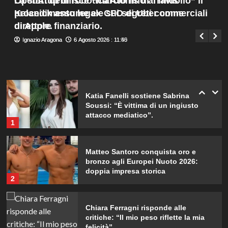
OpenAI definisce “marcio fino al midollo” il
La startup di robotica Atoms di Travis
con il terzo bambino.
Menu
4
procedimento legale sui segreti commerciali
Kalanick assume ex CFO di Uber come
Giuseppe Recca
6 Agosto 2026 : 8:05
principale
di Apple.
direttore finanziario.
Temptation Island: Diretta della
Ignazio Aragona
Ignazio Aragona
6 Agosto 2026 : 11:50
6 Agosto 2026 : 11:45
nona puntata, tutte le emozioni e i
colpi di scena!
5
Katia Fanelli sostiene Sabrina
Soussi: “È vittima di un ingiusto
attacco mediatico”.
1
Matteo Santoro conquista oro e
bronzo agli Europei Nuoto 2026:
doppia impresa storica
2
Chiara Ferragni risponde alle
critiche: “Il mio peso riflette la mia
felicità”