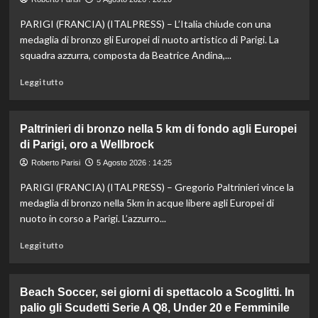
Musetti
PARIGI (FRANCIA) (ITALPRESS) – L’Italia chiude con una
al
Masters
medaglia di bronzo gli Europei di nuoto artistico di Parigi. La
1000
squadra azzurra, composta da Beatrice Andina,...
di
Montreal,
Leggi
Leggi tutto
sconfitto
di
Mejia
più
in
su
Paltrinieri di bronzo nella 5 km di fondo agli Europei
due
Nuoto
di Parigi, oro a Wellbrock
set
artistico,
l’Italia
Roberto Parisi
5 Agosto 2026 : 14:25
conquista
PARIGI (FRANCIA) (ITALPRESS) – Gregorio Paltrinieri vince la
il
bronzo
medaglia di bronzo nella 5km in acque libere agli Europei di
europeo
nuoto in corso a Parigi. L’azzurro...
nella
routine
Leggi
Leggi tutto
acrobatica
di
a
più
squadre
su
Beach Soccer, sei giorni di spettacolo a Scoglitti. In
Paltrinieri
palio gli Scudetti Serie A Q8, Under 20 e Femminile
di