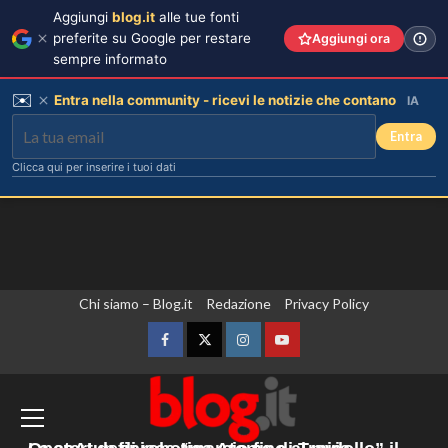
Aggiungi
blog.it
alle tue fonti
preferite su Google per restare
Aggiungi ora
sempre informato
✉️
Entra nella community - ricevi le notizie che contano
IA
Entra
Clicca qui per inserire i tuoi dati
Vai
Chi siamo – Blog.it
Redazione
Privacy Policy
Chiara Ferragni risponde alle
critiche: “Il mio peso riflette la mia
al
felicità”
contenuto
Facebook
Twitter
Instagram
YouTube
3
Montenegro, il premier Spajic “Nessun
hub Ue per i rimpatri sul nostro
Annuncio della nascita di Eugenie:
una mancanza rivela le sue priorità
territorio”