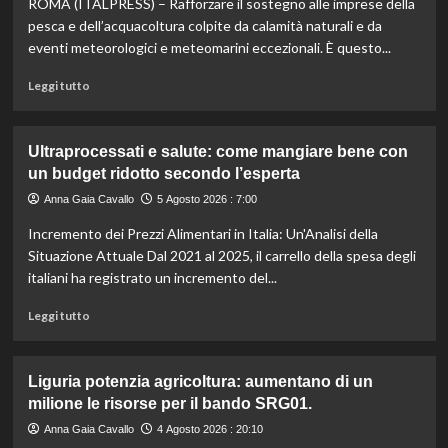
ROMA (ITALPRESS) – Rafforzare il sostegno alle imprese della
il
menù
pesca e dell’acquacoltura colpite da calamità naturali e da
ideale
eventi meteorologici e meteomarini eccezionali. È questo...
contro
il
Leggi
Leggi tutto
caldo
di
secondo
più
gli
su
Ultraprocessati e salute: come mangiare bene con
esperti.
Fondo
un budget ridotto secondo l’esperta
di
solidarietà:
Anna Gaia Cavallo
5 Agosto 2026 : 7:00
3
Incremento dei Prezzi Alimentari in Italia: Un'Analisi della
milioni
per
Situazione Attuale Dal 2021 al 2025, il carrello della spesa degli
le
italiani ha registrato un incremento del...
imprese
di
Leggi
Leggi tutto
pesca
di
e
più
acquacoltura
su
Liguria potenzia agricoltura: aumentano di un
colpite
Ultraprocessati
milione le risorse per il bando SRG01.
da
e
calamità.
salute:
Anna Gaia Cavallo
4 Agosto 2026 : 20:10
come