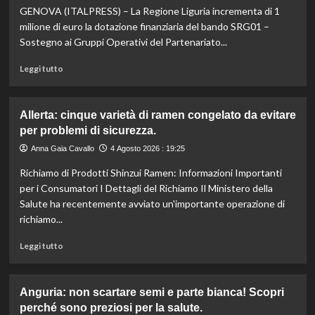
GENOVA (ITALPRESS) – La Regione Liguria incrementa di 1
mangiare
bene
milione di euro la dotazione finanziaria del bando SRG01 –
con
Sostegno ai Gruppi Operativi del Partenariato...
un
budget
Leggi
Leggi tutto
ridotto
di
secondo
più
l’esperta
su
Allerta: cinque varietà di ramen congelato da evitare
Liguria
per problemi di sicurezza.
potenzia
agricoltura:
Anna Gaia Cavallo
4 Agosto 2026 : 19:25
aumentano
Richiamo di Prodotti Shinzui Ramen: Informazioni Importanti
di
un
per i Consumatori I Dettagli del Richiamo Il Ministero della
milione
Salute ha recentemente avviato un'importante operazione di
le
richiamo...
risorse
per
Leggi
Leggi tutto
il
di
bando
più
SRG01.
su
Anguria: non scartare semi e parte bianca! Scopri
Allerta:
perché sono preziosi per la salute.
cinque