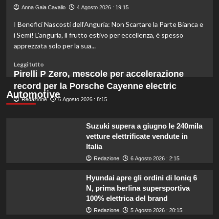
varietà
Anna Gaia Cavallo
4 Agosto 2026 : 19:15
di
I Benefici Nascosti dell’Anguria: Non Scartare la Parte Bianca e
ramen
congelato
i Semi! L’anguria, il frutto estivo per eccellenza, è spesso
da
apprezzata solo per la sua...
evitare
per
Leggi
Leggi tutto
problemi
di
Pirelli P Zero, mescole per accelerazione
di
più
record per la Porsche Cayenne electric
sicurezza.
su
Automotive
Redazione
Anguria:
6 Agosto 2026 : 8:15
non
scartare
Suzuki supera a giugno le 240mila
semi
vetture elettrificate vendute in
e
Italia
parte
bianca!
Redazione
6 Agosto 2026 : 2:15
Scopri
perché
Hyundai apre gli ordini di Ioniq 6
sono
N, prima berlina supersportiva
preziosi
100% elettrica del brand
per
Redazione
5 Agosto 2026 : 20:15
la