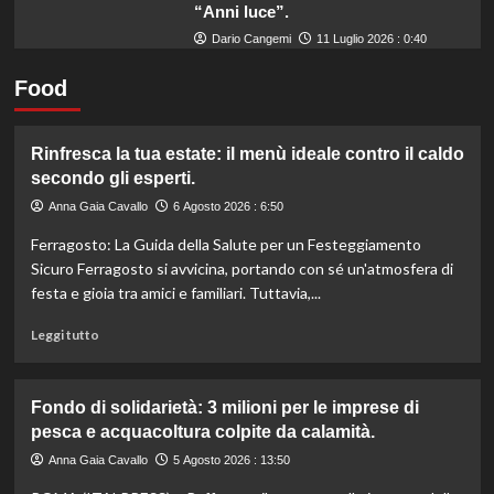
“Anni luce”.
Dario Cangemi
11 Luglio 2026 : 0:40
Food
Rinfresca la tua estate: il menù ideale contro il caldo
secondo gli esperti.
Anna Gaia Cavallo
6 Agosto 2026 : 6:50
Ferragosto: La Guida della Salute per un Festeggiamento
Sicuro Ferragosto si avvicina, portando con sé un'atmosfera di
festa e gioia tra amici e familiari. Tuttavia,...
Leggi
Leggi tutto
di
più
su
Fondo di solidarietà: 3 milioni per le imprese di
Rinfresca
pesca e acquacoltura colpite da calamità.
la
tua
Anna Gaia Cavallo
5 Agosto 2026 : 13:50
estate: