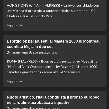
HONG KONG (CINA) (ITALPRESS) – La Juventus chiude con
una vittoria di prestigio la tournèe asiatica superando 1-0 il
Chelsea al Kai Tak Sports Park...
Leggi
Leggi tutto
di
più
su
Esordio ok per Musetti al Masters 1000 di Montreal,
La
sconfitto Mejia in due set
Juventus
piega
Roberto Parisi
6 Agosto 2026 : 2:20
il
ROMA (ITALPRESS) – Buon esordio per Lorenzo Musetti nel
Chelsea
a
“National Bank Open presented by Rogers”, il Masters 1000
Hong
canadese quest’anno in scena all’IGA Stadium di...
Kong,
decisivo
Leggi
Leggi tutto
Zhegrova
di
più
su
Nuoto artistico, l’Italia conquista il bronzo europeo
Esordio
nella routine acrobatica a squadre
ok
per
Roberto Parisi
5 Agosto 2026 : 20:20