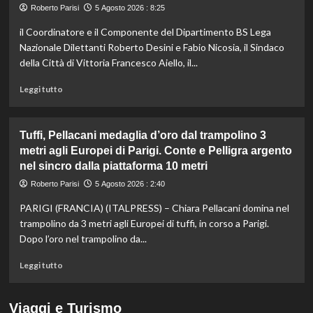
bronzo
Roberto Parisi
5 Agosto 2026 : 8:25
nella
il Coordinatore e il Componente del Dipartimento BS Lega
5
km
Nazionale Dilettanti Roberto Desini e Fabio Nicosia, il Sindaco
di
della Città di Vittoria Francesco Aiello, il...
fondo
agli
Leggi
Leggi tutto
Europei
di
di
più
Parigi,
su
Tuffi, Pellacani medaglia d’oro dal trampolino 3
oro
Beach
metri agli Europei di Parigi. Conte e Pelligra argento
a
Soccer,
nel sincro dalla piattaforma 10 metri
Wellbrock
sei
giorni
Roberto Parisi
5 Agosto 2026 : 2:40
di
spettacolo
PARIGI (FRANCIA) (ITALPRESS) – Chiara Pellacani domina nel
a
trampolino da 3 metri agli Europei di tuffi, in corso a Parigi.
Scoglitti.
Dopo l’oro nel trampolino da...
In
palio
Leggi
Leggi tutto
gli
di
Scudetti
più
Serie
su
Viaggi e Turismo
A