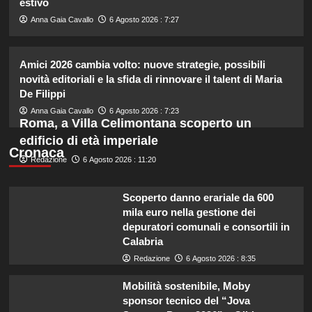
estivo
2
Anna Gaia Cavallo
6 Agosto 2026 : 7:27
Chiara Ferragni risponde alle
critiche: “Il mio peso riflette la mia
Amici 2026 cambia volto: nuove strategie, possibili
felicità”
novità editoriali e la sfida di rinnovare il talent di Maria
3
De Filippi
Anna Gaia Cavallo
6 Agosto 2026 : 7:23
Annuncio della nascita di Eugenie:
Roma, a Villa Celimontana scoperto un
una mancanza rivela le sue priorità
edificio di età imperiale
con il terzo bambino.
Cronaca
4
Redazione
6 Agosto 2026 : 11:20
Temptation Island: Diretta della
Scoperto danno erariale da 600
nona puntata, tutte le emozioni e i
mila euro nella gestione dei
colpi di scena!
depuratori comunali e consortili in
5
Calabria
Redazione
6 Agosto 2026 : 8:35
Mobilità sostenibile, Moby
sponsor tecnico del “Jova