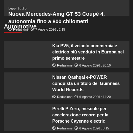
un
budget
Leggi
Leggi tutto
ridotto
di
Nuova Mercedes-Amg GT 53 Coupè 4,
secondo
più
autonomia fino a 800 chilometri
l’esperta
su
Automotive
Redazione
Liguria
7 Agosto 2026 : 2:15
potenzia
agricoltura:
Kia PV5, il veicolo commerciale
aumentano
elettrico più venduto in Europa nel
di
primo semestre
un
milione
Redazione
6 Agosto 2026 : 20:10
le
risorse
Nissan Qashqai e-POWER
per
conquista un titolo del Guinness
il
World Records
bando
Redazione
6 Agosto 2026 : 14:20
SRG01.
Pirelli P Zero, mescole per
accelerazione record per la
Porsche Cayenne electric
Redazione
6 Agosto 2026 : 8:15