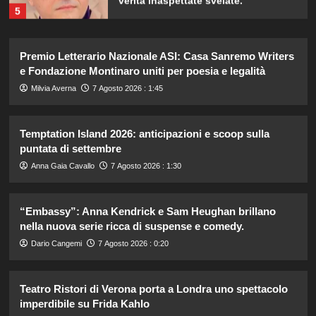
5
Lorenzo Riccardi nel cast del
Premio Letterario Nazionale ASI: Casa Sanremo Writers
Grande Fratello Vip? Claudia Dionigi
e Fondazione Montinaro uniti per poesia e legalità
svela la verità.
1
Milvia Averna
7 Agosto 2026 : 1:45
Temptation Island 2026: anticipazioni e scoop sulla
Rihanna in lingerie: dopo 10 anni, è
tornata in studio per il nuovo album!
puntata di settembre
2
Anna Gaia Cavallo
7 Agosto 2026 : 1:30
Cristian confessa il tradimento con
“Embassy”: Anna Kendrick e Sam Heughan brillano
Soraya: “Ho tradito” e rompe il
nella nuova serie ricca di suspense e comedy.
silenzio
3
Dario Cangemi
7 Agosto 2026 : 0:20
Emma ed Elisa: avventure
Teatro Ristori di Verona porta a Londra uno spettacolo
emozionanti in motoslitta sul
secondo ghiacciaio più grande
imperdibile su Frida Kahlo
d’Islanda.