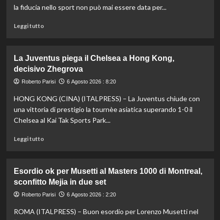
Europei
la fiducia nello sport non può mai essere data per...
di
tuffi,
Leggi
Leggi tutto
il
di
quinto
più
oro
su
La Juventus piega il Chelsea a Hong Kong,
arriva
Fifa,
decisivo Zhegrova
nel
Priante
sincro
(Siga)
Roberto Parisi
6 Agosto 2026 : 8:20
con
“La
HONG KONG (CINA) (ITALPRESS) – La Juventus chiude con
Pizzini
credibilità
del
una vittoria di prestigio la tournèe asiatica superando 1-0 il
sistema
Chelsea al Kai Tak Sports Park...
passa
da
Leggi
Leggi tutto
governance
di
e
più
trasparenza”
su
Esordio ok per Musetti al Masters 1000 di Montreal,
La
sconfitto Mejia in due set
Juventus
piega
Roberto Parisi
6 Agosto 2026 : 2:20
il
ROMA (ITALPRESS) – Buon esordio per Lorenzo Musetti nel
Chelsea