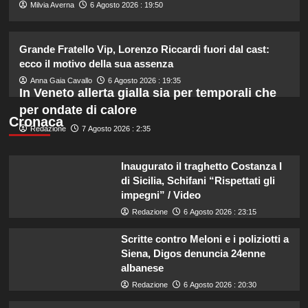
4
Milvia Averna
6 Agosto 2026 : 19:50
Riccardo Guarnieri chiude con
Grande Fratello Vip, Lorenzo Riccardi fuori dal cast:
Sabrina dopo il falò con Giovanni:
ecco il motivo della sua assenza
verità inaspettate svelate.
5
Anna Gaia Cavallo
6 Agosto 2026 : 19:35
In Veneto allerta gialla sia per temporali che
per ondate di calore
Cronaca
Redazione
7 Agosto 2026 : 2:35
Inaugurato il traghetto Costanza I
di Sicilia, Schifani “Rispettati gli
impegni” / Video
Redazione
6 Agosto 2026 : 23:15
Scritte contro Meloni e i poliziotti a
Siena, Digos denuncia 24enne
albanese
Redazione
6 Agosto 2026 : 20:30