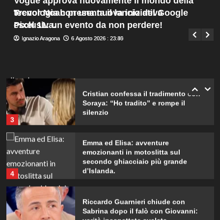
Vogue approva nuovamente il mondo della
svela la verità.
Menu
1
Trevor Noah presenta il lancio del Google
tecnologia con una nuova iniziativa
Giuseppe Recca
6 Agosto 2026 : 20:00
principale
Pixel 11: un evento da non perdere!
esclusiva.
Ignazio Aragona
Ignazio Aragona
6 Agosto 2026 : 23:40
6 Agosto 2026 : 23:35
Rihanna in lingerie: dopo 10 anni, è
tornata in studio per il nuovo album!
2
Cristian confessa il tradimento con
Soraya: “Ho tradito” e rompe il
silenzio
3
Emma ed Elisa: avventure
emozionanti in motoslitta sul
secondo ghiacciaio più grande
d’Islanda.
4
Riccardo Guarnieri chiude con
Sabrina dopo il falò con Giovanni:
verità inaspettate svelate.