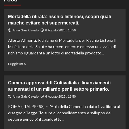
Mortadella ritirata: rischio listeriosi, scopri quali
marche evitare nei supermercati.
Anna Gaia Cavallo
6 Agosto 2026 : 18:50
Allerta Alimenti: Richiamo di Mortadella per Rischio Listeria Il
Ministero della Salute ha recentemente emesso un avviso di
richiamo riguardante un lotto di mortadella prodotto...
Leggi
Leggi tutto
di
più
su
Camera approva ddl ColtivaItalia: finanziamenti
Mortadella
aumentati di un miliardo per il settore primario.
ritirata:
rischio
Anna Gaia Cavallo
6 Agosto 2026 : 13:50
listeriosi,
ROMA (ITALPRESS) – L’Aula della Camera ha dato il via libera al
scopri
quali
disegno di legge “Misure di consolidamento e sviluppo del
marche
settore agricolo”, il cosiddetto...
evitare
nei