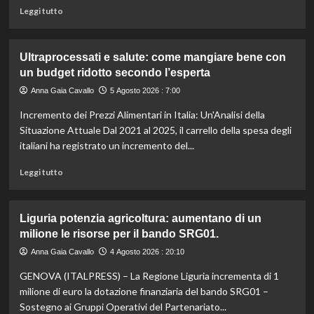
il
Leggi
Leggi tutto
caldo
di
secondo
più
gli
su
Ultraprocessati e salute: come mangiare bene con
esperti.
Fondo
un budget ridotto secondo l’esperta
di
solidarietà:
Anna Gaia Cavallo
5 Agosto 2026 : 7:00
3
Incremento dei Prezzi Alimentari in Italia: Un'Analisi della
milioni
per
Situazione Attuale Dal 2021 al 2025, il carrello della spesa degli
le
italiani ha registrato un incremento del...
imprese
di
Leggi
Leggi tutto
pesca
di
e
più
acquacoltura
su
Liguria potenzia agricoltura: aumentano di un
colpite
Ultraprocessati
milione le risorse per il bando SRG01.
da
e
calamità.
salute:
Anna Gaia Cavallo
4 Agosto 2026 : 20:10
come
GENOVA (ITALPRESS) – La Regione Liguria incrementa di 1
mangiare
bene
milione di euro la dotazione finanziaria del bando SRG01 –
con
Sostegno ai Gruppi Operativi del Partenariato...