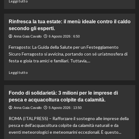
Leggi
Leggi tutto
supermercati.
di
più
su
Rinfresca la tua estate: il menù ideale contro il caldo
Camera
secondo gli esperti.
approva
ddl
Anna Gaia Cavallo
6 Agosto 2026 : 6:50
ColtivaItalia:
Ferragosto: La Guida della Salute per un Festeggiamento
finanziamenti
aumentati
Sicuro Ferragosto si avvicina, portando con sé un'atmosfera di
di
festa e gioia tra amici e familiari. Tuttavia,...
un
miliardo
Leggi
Leggi tutto
per
di
il
più
settore
su
Fondo di solidarietà: 3 milioni per le imprese di
primario.
Rinfresca
pesca e acquacoltura colpite da calamità.
la
tua
Anna Gaia Cavallo
5 Agosto 2026 : 13:50
estate:
ROMA (ITALPRESS) – Rafforzare il sostegno alle imprese della
il
menù
pesca e dell’acquacoltura colpite da calamità naturali e da
ideale
eventi meteorologici e meteomarini eccezionali. È questo...
contro