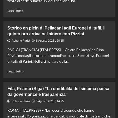
testa di serie numero 19 del tabellone, ha...
Leggi
Leggi tutto
di
più
su
Storico en plein di Pellacani agli Europei di tuffi, il
Darderi
quinto oro arriva nel sincro con Pizzini
agli
ottavi
Roberto Parisi
6 Agosto 2026 : 20:15
del
PARIGI (FRANCIA) (ITALPRESS) – Chiara Pellacani ed Elisa
Masters
1000
Pizzini medaglia d’oro nel trampolino sincro 3 metri agli Europei
di
di tuffi di Parigi. Nell’ultima gara della...
Montreal,
Shang
Leggi
Leggi tutto
battuto
di
in
più
tre
su
Fifa, Priante (Siga) “La credibilità del sistema passa
set
Storico
da governance e trasparenza”
en
plein
Roberto Parisi
6 Agosto 2026 : 14:25
di
ROMA (ITALPRESS) – “Le recenti vicende che hanno
Pellacani
agli
interessato l’organizzazione del calcio mondiale dimostrano che