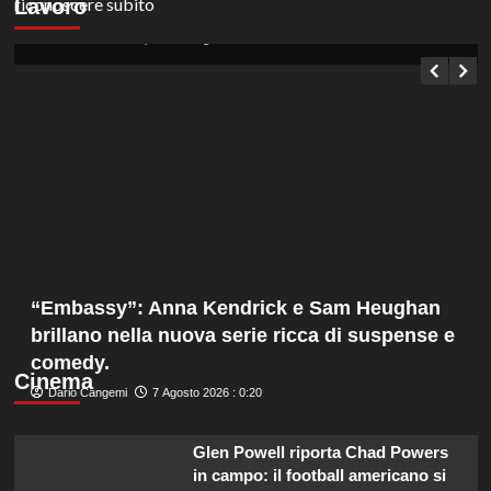
Lavoro
posti a tempo indeterminato in Umbria.
Germana Bevilacqua
6 Agosto 2026 : 13:15
“Embassy”: Anna Kendrick e Sam Heughan
brillano nella nuova serie ricca di suspense e
comedy.
Cinema
Dario Cangemi
7 Agosto 2026 : 0:20
Glen Powell riporta Chad Powers
in campo: il football americano si