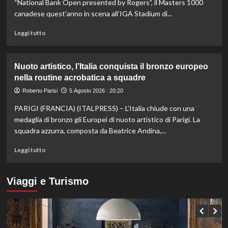
a
“National Bank Open presented by Rogers”, il Masters 1000
Hong
canadese quest’anno in scena all’IGA Stadium di...
Kong,
decisivo
Leggi
Leggi tutto
Zhegrova
di
più
su
Nuoto artistico, l’Italia conquista il bronzo europeo
Esordio
nella routine acrobatica a squadre
ok
per
Roberto Parisi
5 Agosto 2026 : 20:20
Musetti
PARIGI (FRANCIA) (ITALPRESS) – L’Italia chiude con una
al
Masters
medaglia di bronzo gli Europei di nuoto artistico di Parigi. La
1000
squadra azzurra, composta da Beatrice Andina,...
di
Montreal,
Leggi
Leggi tutto
sconfitto
di
Mejia
più
in
su
Viaggi e Turismo
due
Nuoto
set
artistico,
l’Italia
conquista
il