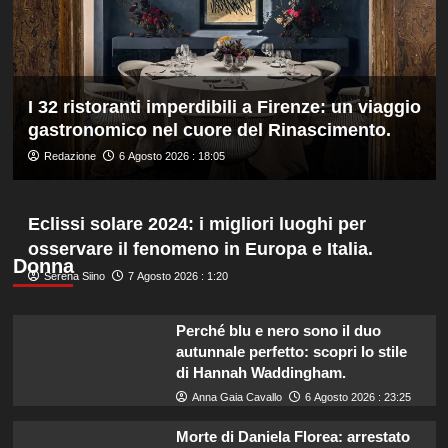
bronzo
europeo
nella
routine
acrobatica
I 32 ristoranti imperdibili a Firenze: un viaggio
a
gastronomico nel cuore del Rinascimento.
squadre
Redazione
6 Agosto 2026 : 18:05
Eclissi solare 2024: i migliori luoghi per
osservare il fenomeno in Europa e Italia.
Donna
Serena Siino
7 Agosto 2026 : 1:20
Perché blu e nero sono il duo
autunnale perfetto: scopri lo stile
di Hannah Waddingham.
Anna Gaia Cavallo
6 Agosto 2026 : 23:25
Morte di Daniela Florea: arrestato