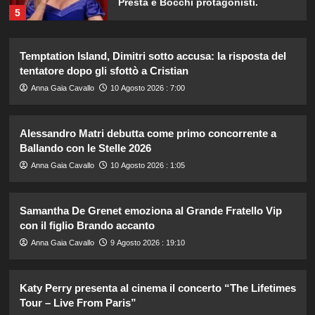
5
Ad Amici, stecca rimossa in post-
Temptation Island, Dimitri sotto accusa: la risposta del
produzione: il retroscena
tentatore dopo gli sfottò a Cristian
inaspettato di Irene Guglielmi
1
Anna Gaia Cavallo
10 Agosto 2026 : 7:00
Chiara Ferragni incanta Formentera:
Alessandro Matri debutta come primo concorrente a
scatti esclusivi della sua vacanza da
Ballando con le Stelle 2026
sogno.
2
Anna Gaia Cavallo
10 Agosto 2026 : 1:05
Samantha De Grenet emoziona al Grande Fratello Vip
Chiara Ferragni risponde agli haters:
i suoi figli e le critiche sul peso.
con il figlio Brando accanto
3
Anna Gaia Cavallo
9 Agosto 2026 : 19:10
Katy Perry presenta al cinema il concerto “The Lifetimes
William e Kate: le loro destinazioni
di vacanza preferite svelate!
Tour – Live From Paris”