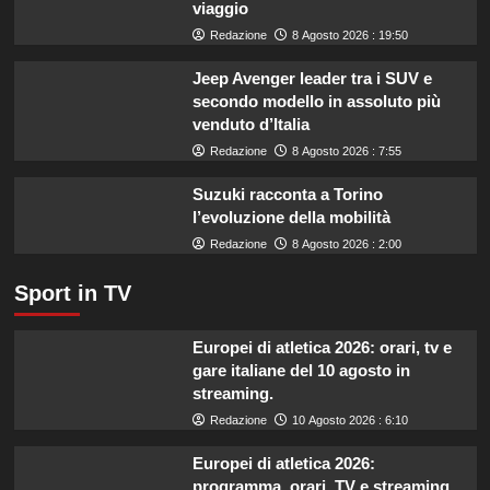
viaggio
quali
marche
Redazione
8 Agosto 2026 : 19:50
evitare
nei
Jeep Avenger leader tra i SUV e
supermercati.
secondo modello in assoluto più
venduto d’Italia
Redazione
8 Agosto 2026 : 7:55
Suzuki racconta a Torino
l’evoluzione della mobilità
Redazione
8 Agosto 2026 : 2:00
Sport in TV
Europei di atletica 2026: orari, tv e
gare italiane del 10 agosto in
streaming.
Redazione
10 Agosto 2026 : 6:10
Europei di atletica 2026:
programma, orari, TV e streaming