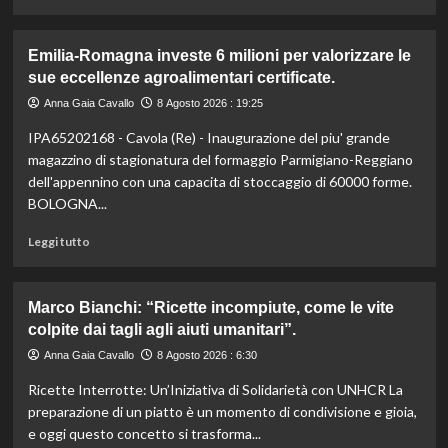
di
più
su
Emilia-Romagna investe 6 milioni per valorizzare le
Liguria
sue eccellenze agroalimentari certificate.
lancia
bandi
Anna Gaia Cavallo
8 Agosto 2026 : 19:25
agricoltura:
IPA65202168 - Cavola (Re) - Inaugurazione del piu' grande
24,4
milioni
magazzino di stagionatura del formaggio Parmigiano-Reggiano
per
dell'appennino con una capacita di stoccaggio di 60000 forme.
sostenere
BOLOGNA...
il
settore.
Leggi
Leggi tutto
Scopri
di
i
più
dettagli!
su
Marco Bianchi: “Ricette incompiute, come le vite
Emilia-
colpite dai tagli agli aiuti umanitari”.
Romagna
investe
Anna Gaia Cavallo
8 Agosto 2026 : 6:30
6
Ricette Interrotte: Un’Iniziativa di Solidarietà con UNHCR La
milioni
per
preparazione di un piatto è un momento di condivisione e gioia,
valorizzare
e oggi questo concetto si trasforma...
le