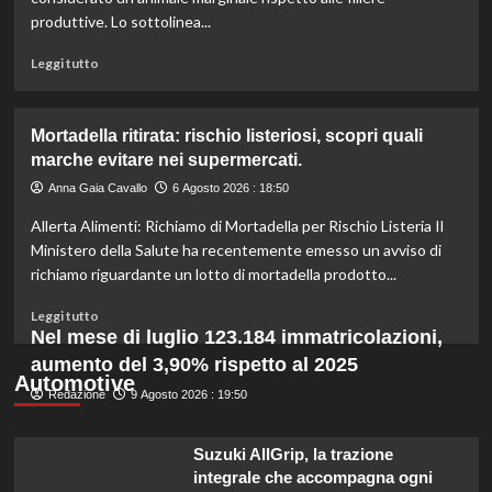
l’organico
produttive. Lo sottolinea...
per
certificazioni
Leggi
Leggi tutto
più
di
rigorose.
più
su
Mortadella ritirata: rischio listeriosi, scopri quali
Il
marche evitare nei supermercati.
cavallo:
una
Anna Gaia Cavallo
6 Agosto 2026 : 18:50
risorsa
Allerta Alimenti: Richiamo di Mortadella per Rischio Listeria Il
indispensabile
per
Ministero della Salute ha recentemente emesso un avviso di
l’agricoltura
richiamo riguardante un lotto di mortadella prodotto...
moderna
e
Leggi
Leggi tutto
sostenibile.
di
Nel mese di luglio 123.184 immatricolazioni,
più
aumento del 3,90% rispetto al 2025
su
Automotive
Redazione
Mortadella
9 Agosto 2026 : 19:50
ritirata:
rischio
Suzuki AllGrip, la trazione
listeriosi,
integrale che accompagna ogni
scopri