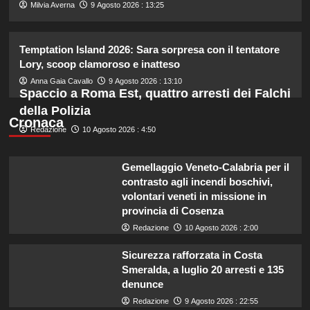
4
Milvia Averna
9 Agosto 2026 : 13:25
Milly Carlucci svela il cast di
Temptation Island 2026: Sara sorpresa con il tentatore
Ballando con le Stelle: D’Urso,
Lory, scoop clamoroso e inatteso
Presta e Bocchi protagonisti.
5
Anna Gaia Cavallo
9 Agosto 2026 : 13:10
Spaccio a Roma Est, quattro arresti dei Falchi
della Polizia
Cronaca
Redazione
10 Agosto 2026 : 4:50
Gemellaggio Veneto-Calabria per il
contrasto agli incendi boschivi,
volontari veneti in missione in
provincia di Cosenza
Redazione
10 Agosto 2026 : 2:00
Sicurezza rafforzata in Costa
Smeralda, a luglio 20 arresti e 135
denunce
Redazione
9 Agosto 2026 : 22:55