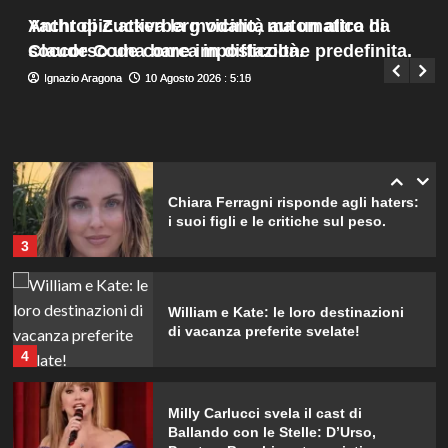
inaspettato di Irene Guglielmi
Menu
1
Yacht di Zuckerberg vicino, ma un altro ha
Anthropic attiva la modalità automatica di
Giuseppe Recca
9 Agosto 2026 : 19:40
principale
soccorso una barca in difficoltà.
Claude Code come impostazione predefinita.
Chiara Ferragni incanta Formentera:
Ignazio Aragona
Ignazio Aragona
10 Agosto 2026 : 5:15
10 Agosto 2026 : 5:10
scatti esclusivi della sua vacanza da
sogno.
2
Chiara Ferragni risponde agli haters:
i suoi figli e le critiche sul peso.
3
William e Kate: le loro destinazioni
di vacanza preferite svelate!
4
Milly Carlucci svela il cast di
Ballando con le Stelle: D’Urso,
Presta e Bocchi protagonisti.