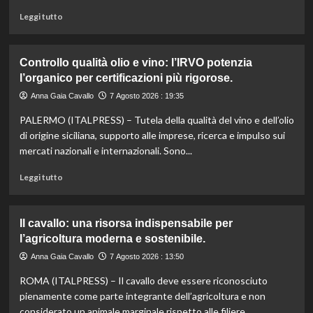
sue
Leggi
Leggi tutto
eccellenze
di
agroalimentari
più
certificate.
su
Controllo qualità olio e vino: l’IRVO potenzia
Marco
l’organico per certificazioni più rigorose.
Bianchi:
“Ricette
Anna Gaia Cavallo
7 Agosto 2026 : 19:35
incompiute,
PALERMO (ITALPRESS) – Tutela della qualità del vino e dell’olio
come
le
di origine siciliana, supporto alle imprese, ricerca e impulso sui
vite
mercati nazionali e internazionali. Sono...
colpite
dai
Leggi
Leggi tutto
tagli
di
agli
più
aiuti
su
Il cavallo: una risorsa indispensabile per
umanitari”.
Controllo
l’agricoltura moderna e sostenibile.
qualità
olio
Anna Gaia Cavallo
7 Agosto 2026 : 13:50
e
ROMA (ITALPRESS) – Il cavallo deve essere riconosciuto
vino:
l’IRVO
pienamente come parte integrante dell’agricoltura e non
potenzia
considerato un animale marginale rispetto alle filiere