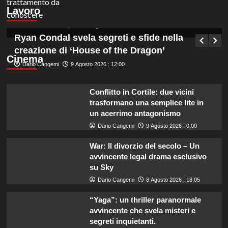
scuolabus e accompagnatori per studenti.
Lavoro
Scopri di più!
Germana Bevilacqua
9 Agosto 2026 : 18:45
Ryan Condal svela segreti e sfide nella
creazione di ‘House of the Dragon’
Cinema
Dario Cangemi
9 Agosto 2026 : 12:00
Conflitto in Cortile: due vicini
trasformano una semplice lite in
un acerrimo antagonismo
Dario Cangemi
9 Agosto 2026 : 0:00
War: Il divorzio del secolo – Un
avvincente legal drama esclusivo
su Sky
Dario Cangemi
8 Agosto 2026 : 18:05
“Yaga”: un thriller paranormale
avvincente che svela misteri e
segreti inquietanti.