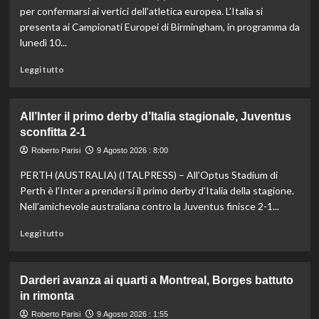
problema
per confermarsi ai vertici dell’atletica europea. L’Italia si
al
presenta ai Campionati Europei di Birmingham, in programma da
ginocchio
lunedì 10...
destro:
“Mi
Leggi
Leggi tutto
sto
di
concentrando
più
sulla
su
All’Inter il primo derby d’Italia stagionale, Juventus
preparazione
Italia
per
sconfitta 2-1
verso
gli
gli
Roberto Parisi
9 Agosto 2026 : 8:00
Us
Europei
Open”
PERTH (AUSTRALIA) (ITALPRESS) – All’Optus Stadium di
di
atletica,
Perth è l’Inter a prendersi il primo derby d’Italia della stagione.
Jacobs
Nell’amichevole australiana contro la Juventus finisce 2-1...
e
Battocletti
Leggi
Leggi tutto
a
di
Birmingham
più
per
su
Darderi avanza ai quarti a Montreal, Borges battuto
difendere
All’Inter
in rimonta
gli
il
ori
primo
Roberto Parisi
9 Agosto 2026 : 1:55