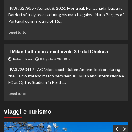
di
derby
IPA87327955 - August 8, 2026, Montreal, Pq, Canada: Luciano
Roma
d’Italia
stagionale,
Darderi of Italy reacts during his match against Nuno Borges of
Juventus
Portugal during round of 16...
sconfitta
2-
Leggi
Leggi tutto
1
di
più
su
Il Milan battuto in amichevole 3-0 dal Chelsea
Darderi
avanza
Roberto Parisi
8 Agosto 2026 : 19:55
ai
IPA87260412 - AC Milan coach Ruben Amorim look on during
quarti
the Calcio Italiano match between AC Milan and Internazionale
a
Montreal,
FC at Optus Stadium in Perth....
Borges
Leggi
battuto
Leggi tutto
di
in
più
rimonta
su
Viaggi e Turismo
Il
Milan
battuto
in