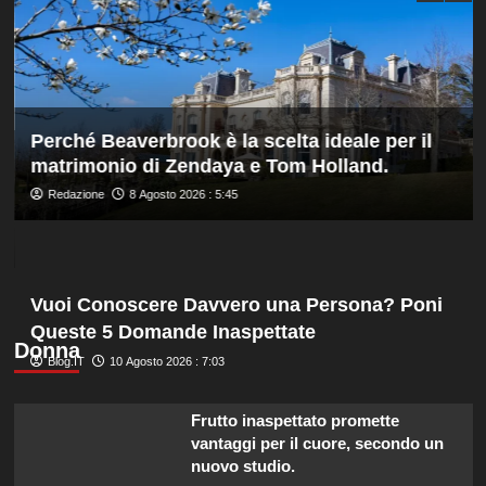
amichevole
3-
0
dal
Chelsea
Perché Beaverbrook è la scelta ideale per il
matrimonio di Zendaya e Tom Holland.
Redazione
8 Agosto 2026 : 5:45
Vuoi Conoscere Davvero una Persona? Poni
Queste 5 Domande Inaspettate
Donna
Blog.IT
10 Agosto 2026 : 7:03
Frutto inaspettato promette
vantaggi per il cuore, secondo un
nuovo studio.