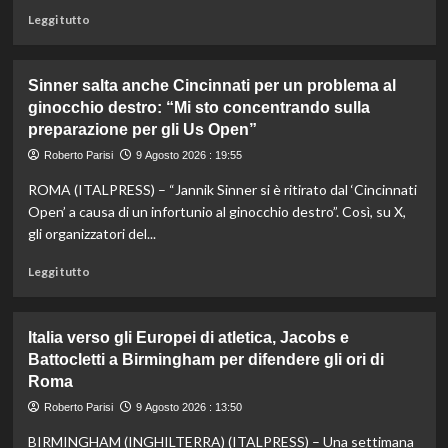
Leggi
Leggi tutto
di
più
su
Sinner salta anche Cincinnati per un problema al
Addio
ginocchio destro: “Mi sto concentrando sulla
a
preparazione per gli Us Open”
Livio
Berruti,
Roberto Parisi
9 Agosto 2026 : 19:55
campione
olimpico
ROMA (ITALPRESS) – “Jannik Sinner si è ritirato dal ‘Cincinnati
dei
Open’ a causa di un infortunio al ginocchio destro”. Così, su X,
200
gli organizzatori del...
metri
a
Leggi
Leggi tutto
Roma1960
di
più
su
Italia verso gli Europei di atletica, Jacobs e
Sinner
Battocletti a Birmingham per difendere gli ori di
salta
Roma
anche
Cincinnati
Roberto Parisi
9 Agosto 2026 : 13:50
per
un
BIRMINGHAM (INGHILTERRA) (ITALPRESS) – Una settimana