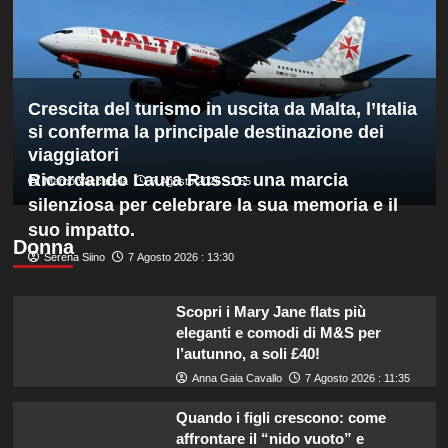
Hong
Kong,
decisivo
Zhegrova
Crescita del turismo in uscita da Malta, l’Italia
si conferma la principale destinazione dei
viaggiatori
Ricordando Laura Russo: una marcia
Marco Vaccarella
7 Agosto 2026 : 1:55
silenziosa per celebrare la sua memoria e il
suo impatto.
Donna
Serena Siino
7 Agosto 2026 : 13:30
Scopri i Mary Jane flats più
eleganti e comodi di M&S per
l’autunno, a soli £40!
Anna Gaia Cavallo
7 Agosto 2026 : 11:35
Quando i figli crescono: come
affrontare il “nido vuoto” e