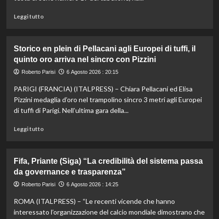
vice,
Oriali
Leggi
Leggi tutto
torna
di
team
più
manager,
su
Storico en plein di Pellacani agli Europei di tuffi, il
Bonucci
Darderi
quinto oro arriva nel sincro con Pizzini
tra
agli
i
ottavi
Roberto Parisi
6 Agosto 2026 : 20:15
collaboratori
del
PARIGI (FRANCIA) (ITALPRESS) – Chiara Pellacani ed Elisa
Masters
1000
Pizzini medaglia d’oro nel trampolino sincro 3 metri agli Europei
di
di tuffi di Parigi. Nell’ultima gara della...
Montreal,
Shang
Leggi
Leggi tutto
battuto
di
in
più
tre
su
Fifa, Priante (Siga) “La credibilità del sistema passa
set
Storico
da governance e trasparenza”
en
plein
Roberto Parisi
6 Agosto 2026 : 14:25
di
ROMA (ITALPRESS) – “Le recenti vicende che hanno
Pellacani
agli
interessato l’organizzazione del calcio mondiale dimostrano che