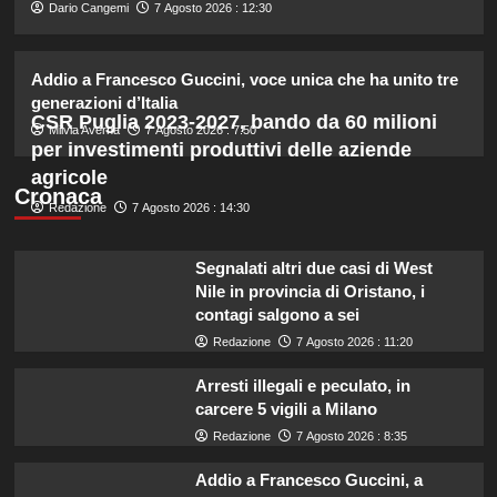
2
Dario Cangemi
7 Agosto 2026 : 12:30
Addio a Francesco Guccini, voce unica che ha unito tre
Lorella Cuccarini compie 61 anni:
“Ho l’energia di una ventenne!”
generazioni d’Italia
CSR Puglia 2023-2027, bando da 60 milioni
3
Milvia Averna
7 Agosto 2026 : 7:50
per investimenti produttivi delle aziende
agricole
Federica Pellegrini compie 38 anni:
Cronaca
Redazione
7 Agosto 2026 : 14:30
celebrazione in famiglia da mamma
bis emozionante e gioiosa.
4
Segnalati altri due casi di West
Nile in provincia di Oristano, i
Lorenzo Riccardi nel cast del
contagi salgono a sei
Grande Fratello Vip? Claudia Dionigi
Redazione
7 Agosto 2026 : 11:20
svela la verità.
5
Arresti illegali e peculato, in
carcere 5 vigili a Milano
Redazione
7 Agosto 2026 : 8:35
Addio a Francesco Guccini, a