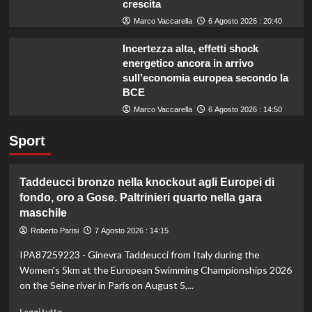
crescita
Marco Vaccarella
6 Agosto 2026 : 20:40
Incertezza alta, effetti shock
energetico ancora in arrivo
sull’economia europea secondo la
BCE
Marco Vaccarella
6 Agosto 2026 : 14:50
Sport
Taddeucci bronzo nella knockout agli Europei di
fondo, oro a Gose. Paltrinieri quarto nella gara
maschile
Roberto Parisi
7 Agosto 2026 : 14:15
IPA87259223 - Ginevra Taddeucci from Italy during the
Women's 5km at the European Swimming Championships 2026
on the Seine river in Paris on August 5,...
Leggi
Leggi tutto