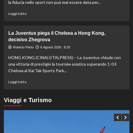
Europei
la fiducia nello sport non può mai essere data per...
di
tuffi,
Leggi
Leggi tutto
il
di
quinto
più
oro
su
La Juventus piega il Chelsea a Hong Kong,
arriva
Fifa,
decisivo Zhegrova
nel
Priante
sincro
(Siga)
Roberto Parisi
6 Agosto 2026 : 8:20
con
“La
HONG KONG (CINA) (ITALPRESS) – La Juventus chiude con
Pizzini
credibilità
del
una vittoria di prestigio la tournèe asiatica superando 1-0 il
sistema
Chelsea al Kai Tak Sports Park...
passa
da
Leggi
Leggi tutto
governance
di
e
più
trasparenza”
su
Viaggi e Turismo
La
Juventus
piega
il
Chelsea
a