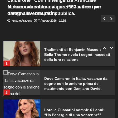
Calderone “Con l’Intelligenza Artificiale
bis emozionante e gioiosa.
Menu
4
verranno creati nuovi posti di lavoro, non
Meta condannata a pagare 567 milioni per
Giuseppe Recca
7 Agosto 2026 : 14:00
principale
bisogna averne paura”
danno alla comunità pubblica.
Lorenzo Riccardi nel cast del
Ignazio Aragona
Ignazio Aragona
7 Agosto 2026 : 14:25
7 Agosto 2026 : 11:50
Grande Fratello Vip? Claudia Dionigi
svela la verità.
5
Tradimenti di Benjamin Mascolo:
Bella Thorne rivela i segreti nascosti
della loro relazione.
1
Dove Cameron in Italia: vacanze da
sogno con le amiche prima del
matrimonio con Damiano David.
2
Lorella Cuccarini compie 61 anni:
“Ho l’energia di una ventenne!”