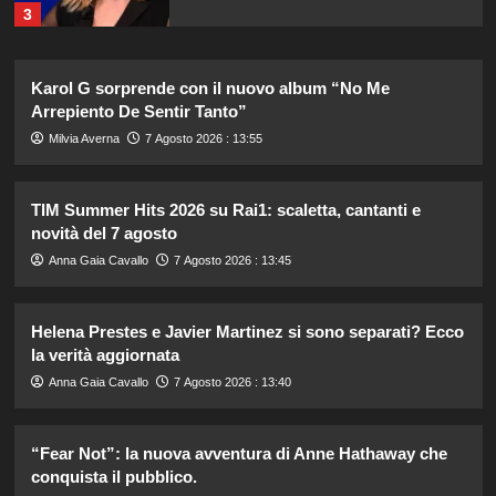
3
Federica Pellegrini compie 38 anni:
Karol G sorprende con il nuovo album “No Me
celebrazione in famiglia da mamma
Arrepiento De Sentir Tanto”
bis emozionante e gioiosa.
4
Milvia Averna
7 Agosto 2026 : 13:55
Lorenzo Riccardi nel cast del
TIM Summer Hits 2026 su Rai1: scaletta, cantanti e
Grande Fratello Vip? Claudia Dionigi
novità del 7 agosto
svela la verità.
5
Anna Gaia Cavallo
7 Agosto 2026 : 13:45
Tradimenti di Benjamin Mascolo:
Helena Prestes e Javier Martinez si sono separati? Ecco
Bella Thorne rivela i segreti nascosti
la verità aggiornata
della loro relazione.
1
Anna Gaia Cavallo
7 Agosto 2026 : 13:40
Dove Cameron in Italia: vacanze da
“Fear Not”: la nuova avventura di Anne Hathaway che
sogno con le amiche prima del
conquista il pubblico.
matrimonio con Damiano David.