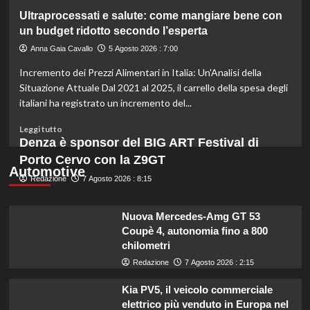
gli
su
Ultraprocessati e salute: come mangiare bene con
esperti.
Fondo
un budget ridotto secondo l’esperta
di
solidarietà:
Anna Gaia Cavallo
5 Agosto 2026 : 7:00
3
Incremento dei Prezzi Alimentari in Italia: Un'Analisi della
milioni
per
Situazione Attuale Dal 2021 al 2025, il carrello della spesa degli
le
italiani ha registrato un incremento del...
imprese
di
Leggi
Leggi tutto
pesca
di
Denza è sponsor del BIG ART Festival di
e
più
Porto Cervo con la Z9GT
acquacoltura
su
Automotive
colpite
Redazione
Ultraprocessati
7 Agosto 2026 : 8:15
da
e
calamità.
salute:
Nuova Mercedes-Amg GT 53
come
Coupè 4, autonomia fino a 800
mangiare
chilometri
bene
con
Redazione
7 Agosto 2026 : 2:15
un
budget
Kia PV5, il veicolo commerciale
ridotto
elettrico più venduto in Europa nel