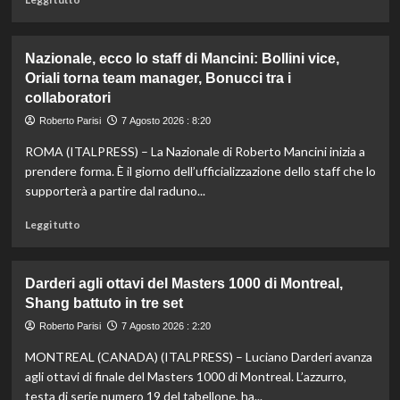
di
più
su
Nazionale, ecco lo staff di Mancini: Bollini vice,
Taddeucci
Oriali torna team manager, Bonucci tra i
bronzo
collaboratori
nella
knockout
Roberto Parisi
7 Agosto 2026 : 8:20
agli
Europei
ROMA (ITALPRESS) – La Nazionale di Roberto Mancini inizia a
di
prendere forma. È il giorno dell’ufficializzazione dello staff che lo
fondo,
supporterà a partire dal raduno...
oro
a
Leggi
Leggi tutto
Gose.
di
Paltrinieri
più
quarto
su
Darderi agli ottavi del Masters 1000 di Montreal,
nella
Nazionale,
Shang battuto in tre set
gara
ecco
maschile
lo
Roberto Parisi
7 Agosto 2026 : 2:20
staff
MONTREAL (CANADA) (ITALPRESS) – Luciano Darderi avanza
di
Mancini:
agli ottavi di finale del Masters 1000 di Montreal. L’azzurro,
Bollini
testa di serie numero 19 del tabellone, ha...