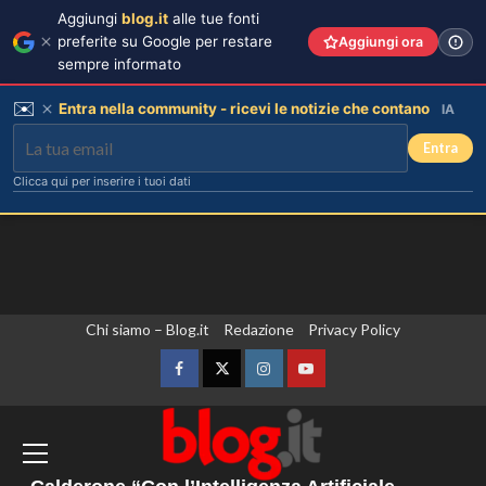
Aggiungi
blog.it
alle tue fonti
preferite su Google per restare
Aggiungi ora
sempre informato
✉️
Entra nella community - ricevi le notizie che contano
IA
Entra
Clicca qui per inserire i tuoi dati
Vai
Chi siamo – Blog.it
Redazione
Privacy Policy
Lorella Cuccarini compie 61 anni:
al
“Ho l’energia di una ventenne!”
contenuto
Facebook
Twitter
Instagram
YouTube
3
Non si fermano gli attacchi in Ucraina,
Kallas “Dall’Ue nuove sanzioni contro
persone legate a un apparato militare
Federica Pellegrini compie 38 anni:
celebrazione in famiglia da mamma
russo”