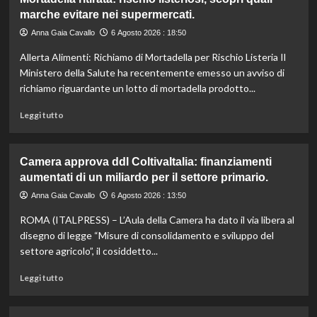
Il
marche evitare nei supermercati.
cavallo:
una
Anna Gaia Cavallo
6 Agosto 2026 : 18:50
risorsa
Allerta Alimenti: Richiamo di Mortadella per Rischio Listeria Il
indispensabile
per
Ministero della Salute ha recentemente emesso un avviso di
l’agricoltura
richiamo riguardante un lotto di mortadella prodotto...
moderna
e
Leggi
Leggi tutto
sostenibile.
di
più
su
Camera approva ddl ColtivaItalia: finanziamenti
Mortadella
aumentati di un miliardo per il settore primario.
ritirata:
rischio
Anna Gaia Cavallo
6 Agosto 2026 : 13:50
listeriosi,
ROMA (ITALPRESS) – L’Aula della Camera ha dato il via libera al
scopri
quali
disegno di legge “Misure di consolidamento e sviluppo del
marche
settore agricolo”, il cosiddetto...
evitare
nei
Leggi
Leggi tutto
supermercati.
di
più
su