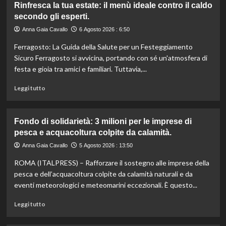
Rinfresca la tua estate: il menù ideale contro il caldo
Camera
secondo gli esperti.
approva
ddl
Anna Gaia Cavallo
6 Agosto 2026 : 6:50
ColtivaItalia:
Ferragosto: La Guida della Salute per un Festeggiamento
finanziamenti
aumentati
Sicuro Ferragosto si avvicina, portando con sé un'atmosfera di
di
festa e gioia tra amici e familiari. Tuttavia,...
un
miliardo
Leggi
Leggi tutto
per
di
il
più
settore
su
Fondo di solidarietà: 3 milioni per le imprese di
primario.
Rinfresca
pesca e acquacoltura colpite da calamità.
la
tua
Anna Gaia Cavallo
5 Agosto 2026 : 13:50
estate:
ROMA (ITALPRESS) – Rafforzare il sostegno alle imprese della
il
menù
pesca e dell’acquacoltura colpite da calamità naturali e da
ideale
eventi meteorologici e meteomarini eccezionali. È questo...
contro
il
Leggi
Leggi tutto
caldo
di
secondo
più