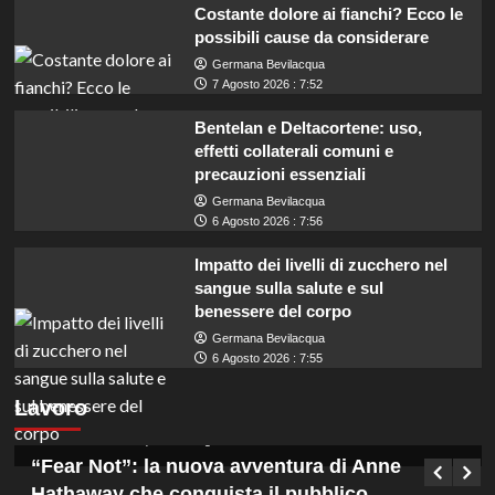
Costante dolore ai fianchi? Ecco le
possibili cause da considerare
Germana Bevilacqua
7 Agosto 2026 : 7:52
Bentelan e Deltacortene: uso,
effetti collaterali comuni e
precauzioni essenziali
Germana Bevilacqua
6 Agosto 2026 : 7:56
Impatto dei livelli di zucchero nel
sangue sulla salute e sul
benessere del corpo
Germana Bevilacqua
Coadiutori amministrativi cercasi in Calabria:
6 Agosto 2026 : 7:55
assunzioni con licenza media presso ASP
Lavoro
Vibo Valentia.
Germana Bevilacqua
7 Agosto 2026 : 13:15
“Fear Not”: la nuova avventura di Anne
Hathaway che conquista il pubblico.