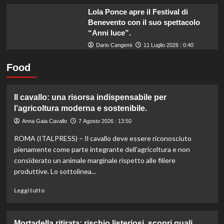
Lola Ponce apre il Festival di
Benevento con il suo spettacolo
“Anni luce”.
Dario Cangemi
11 Luglio 2026 : 0:40
Food
Il cavallo: una risorsa indispensabile per
l’agricoltura moderna e sostenibile.
Anna Gaia Cavallo
7 Agosto 2026 : 13:50
ROMA (ITALPRESS) – Il cavallo deve essere riconosciuto
pienamente come parte integrante dell’agricoltura e non
considerato un animale marginale rispetto alle filiere
produttive. Lo sottolinea...
Leggi
Leggi tutto
di
più
su
Mortadella ritirata: rischio listeriosi, scopri quali