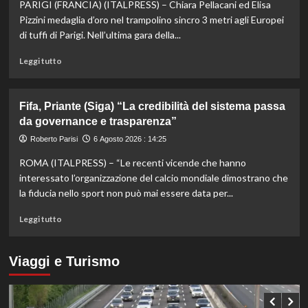
PARIGI (FRANCIA) (ITALPRESS) – Chiara Pellacani ed Elisa
Masters
1000
Pizzini medaglia d’oro nel trampolino sincro 3 metri agli Europei
di
di tuffi di Parigi. Nell’ultima gara della...
Montreal,
Shang
Leggi
Leggi tutto
battuto
di
in
più
tre
su
Fifa, Priante (Siga) “La credibilità del sistema passa
set
Storico
da governance e trasparenza”
en
plein
Roberto Parisi
6 Agosto 2026 : 14:25
di
ROMA (ITALPRESS) – “Le recenti vicende che hanno
Pellacani
agli
interessato l’organizzazione del calcio mondiale dimostrano che
Europei
la fiducia nello sport non può mai essere data per...
di
tuffi,
Leggi
Leggi tutto
il
di
quinto
più
oro
su
Viaggi e Turismo
arriva
Fifa,
nel
Priante
sincro
(Siga)
con