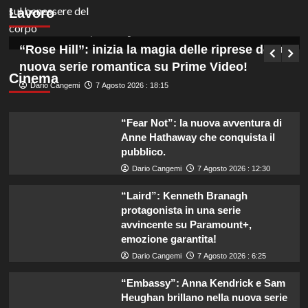
Lavoro
Funzionari, scopri come candidarti!
Germana Bevilacqua
7 Agosto 2026 : 19:00
“Rose Hill”: inizia la magia delle riprese della
nuova serie romantica su Prime Video!
Cinema
Dario Cangemi
7 Agosto 2026 : 18:15
“Fear Not”: la nuova avventura di
Anne Hathaway che conquista il
pubblico.
Dario Cangemi
7 Agosto 2026 : 12:30
“Laird”: Kenneth Branagh
protagonista in una serie
avvincente su Paramount+,
emozione garantita!
Dario Cangemi
7 Agosto 2026 : 6:25
“Embassy”: Anna Kendrick e Sam
Heughan brillano nella nuova serie