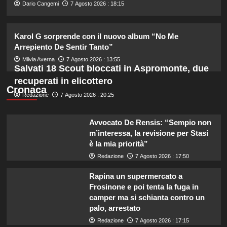
2
Dario Cangemi
7 Agosto 2026 : 18:15
Tradimenti di Benjamin Mascolo:
Karol G sorprende con il nuovo album “No Me
Bella Thorne rivela i segreti nascosti
Arrepiento De Sentir Tanto”
della loro relazione.
3
Milvia Averna
7 Agosto 2026 : 13:55
Salvati 18 Scout bloccati in Aspromonte, due
recuperati in elicottero
Dove Cameron in Italia: vacanze da
Cronaca
Redazione
7 Agosto 2026 : 20:25
sogno con le amiche prima del
matrimonio con Damiano David.
4
Avvocato De Rensis: “Sempio non
m’interessa, la revisione per Stasi
è la mia priorità”
Lorella Cuccarini compie 61 anni:
“Ho l’energia di una ventenne!”
Redazione
7 Agosto 2026 : 17:50
5
Rapina un supermercato a
Frosinone e poi tenta la fuga in
camper ma si schianta contro un
palo, arrestato
Redazione
7 Agosto 2026 : 17:15