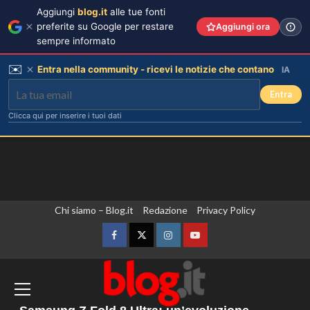
Aggiungi
blog.it
alle tue fonti
preferite su Google per restare
Aggiungi ora
sempre informato
✉️
Entra nella community - ricevi le notizie che contano
IA
Entra
Clicca qui per inserire i tuoi dati
Vai
Chi siamo – Blog.it
Redazione
Privacy Policy
Tradimenti di Benjamin Mascolo:
Bella Thorne rivela i segreti nascosti
al
della loro relazione.
contenuto
Facebook
Twitter
Instagram
YouTube
3
L’Ambasciata d’Italia a Praga apre le
porte per celebrare gli ottant’anni della
Dove Cameron in Italia: vacanze da
sogno con le amiche prima del
Vespa