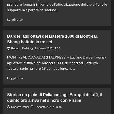
di
prendere forma. È il giorno dell’ufficializzazione dello staff che lo
fondo,
supporterà a partire dal raduno...
oro
a
Leggi
Leggi tutto
Gose.
di
Paltrinieri
più
quarto
su
Darderi agli ottavi del Masters 1000 di Montreal,
nella
Nazionale,
Shang battuto in tre set
gara
ecco
maschile
lo
Roberto Parisi
7 Agosto 2026 : 2:20
staff
MONTREAL (CANADA) (ITALPRESS) – Luciano Darderi avanza
di
Mancini:
agli ottavi di finale del Masters 1000 di Montreal. L’azzurro,
Bollini
testa di serie numero 19 del tabellone, ha...
vice,
Oriali
Leggi
Leggi tutto
torna
di
team
più
manager,
su
Storico en plein di Pellacani agli Europei di tuffi, il
Bonucci
Darderi
quinto oro arriva nel sincro con Pizzini
tra
agli
i
ottavi
Roberto Parisi
6 Agosto 2026 : 20:15
collaboratori
del