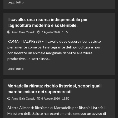
Leggi
Leggi tutto
di
più
su
Il cavallo: una risorsa indispensabile per
Controllo
l’agricoltura moderna e sostenibile.
qualità
olio
Anna Gaia Cavallo
7 Agosto 2026 : 13:50
e
ROMA (ITALPRESS) – Il cavallo deve essere riconosciuto
vino:
l’IRVO
pienamente come parte integrante dell’agricoltura e non
potenzia
considerato un animale marginale rispetto alle filiere
l’organico
produttive. Lo sottolinea...
per
certificazioni
Leggi
Leggi tutto
più
di
rigorose.
più
su
Mortadella ritirata: rischio listeriosi, scopri quali
Il
marche evitare nei supermercati.
cavallo:
una
Anna Gaia Cavallo
6 Agosto 2026 : 18:50
risorsa
Allerta Alimenti: Richiamo di Mortadella per Rischio Listeria Il
indispensabile
per
Ministero della Salute ha recentemente emesso un avviso di
l’agricoltura