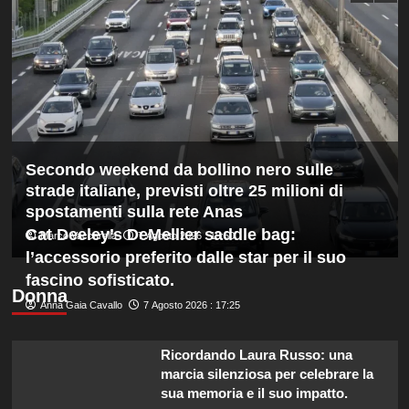
“La
Pizzini
credibilità
del
sistema
passa
da
governance
e
trasparenza”
Secondo weekend da bollino nero sulle
strade italiane, previsti oltre 25 milioni di
spostamenti sulla rete Anas
Cat Deeley’s DeMellier saddle bag:
Marco Vaccarella
7 Agosto 2026 : 19:50
l’accessorio preferito dalle star per il suo
fascino sofisticato.
Donna
Anna Gaia Cavallo
7 Agosto 2026 : 17:25
Ricordando Laura Russo: una
marcia silenziosa per celebrare la
sua memoria e il suo impatto.