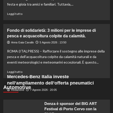
di
festa e gioia tra amici e familiari. Tuttavia,...
un
miliardo
Leggi
Leggi tutto
per
di
il
più
settore
su
Fondo di solidarietà: 3 milioni per le imprese di
primario.
Rinfresca
pesca e acquacoltura colpite da calamità.
la
tua
Anna Gaia Cavallo
5 Agosto 2026 : 13:50
estate:
ROMA (ITALPRESS) – Rafforzare il sostegno alle imprese della
il
menù
pesca e dell’acquacoltura colpite da calamità naturali e da
ideale
eventi meteorologici e meteomarini eccezionali. È questo...
contro
il
Leggi
Leggi tutto
caldo
di
Mercedes-Benz Italia investe
secondo
più
nell’ampliamento dell’offerta pneumatici
gli
su
Automotive
esperti.
Redazione
Fondo
7 Agosto 2026 : 20:05
di
solidarietà:
Denza è sponsor del BIG ART
3
Festival di Porto Cervo con la
milioni