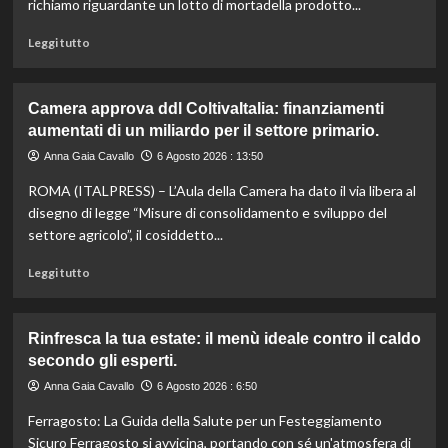
richiamo riguardante un lotto di mortadella prodotto...
moderna
e
Leggi
Leggi tutto
sostenibile.
di
più
su
Camera approva ddl ColtivaItalia: finanziamenti
Mortadella
aumentati di un miliardo per il settore primario.
ritirata:
rischio
Anna Gaia Cavallo
6 Agosto 2026 : 13:50
listeriosi,
ROMA (ITALPRESS) – L’Aula della Camera ha dato il via libera al
scopri
quali
disegno di legge “Misure di consolidamento e sviluppo del
marche
settore agricolo”, il cosiddetto...
evitare
nei
Leggi
Leggi tutto
supermercati.
di
più
su
Rinfresca la tua estate: il menù ideale contro il caldo
Camera
secondo gli esperti.
approva
ddl
Anna Gaia Cavallo
6 Agosto 2026 : 6:50
ColtivaItalia:
Ferragosto: La Guida della Salute per un Festeggiamento
finanziamenti
aumentati
Sicuro Ferragosto si avvicina, portando con sé un'atmosfera di