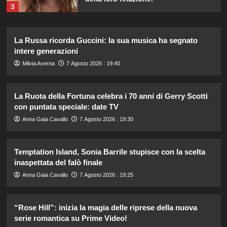
3
Dove Cameron in Italia: vacanze da
La Russa ricorda Guccini: la sua musica ha segnato
sogno con le amiche prima del
intere generazioni
matrimonio con Damiano David.
4
Milvia Averna
7 Agosto 2026 : 19:40
La Ruota della Fortuna celebra i 70 anni di Gerry Scotti
Lorella Cuccarini compie 61 anni:
“Ho l’energia di una ventenne!”
con puntata speciale: date TV
5
Anna Gaia Cavallo
7 Agosto 2026 : 19:30
Temptation Island, Sonia Barrile stupisce con la scelta
Danilo D’Angelo: “Dopo Francesca,
faccio fatica a ritrovare me stesso”
inaspettata del falò finale
1
Anna Gaia Cavallo
7 Agosto 2026 : 19:25
Elisabetta Gregoraci e la sorella
“Rose Hill”: inizia la magia delle riprese della nuova
Marzia: vacanza da sogno in
serie romantica su Prime Video!
Sardegna!