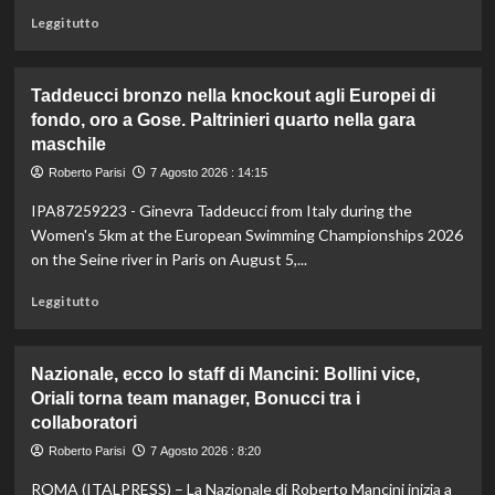
Leggi
Leggi tutto
di
più
su
Taddeucci bronzo nella knockout agli Europei di
In
fondo, oro a Gose. Paltrinieri quarto nella gara
Gran
maschile
Bretagna
Bezzecchi
Roberto Parisi
7 Agosto 2026 : 14:15
torna
in
IPA87259223 - Ginevra Taddeucci from Italy during the
sella
Women's 5km at the European Swimming Championships 2026
ed
on the Seine river in Paris on August 5,...
è
davanti
Leggi
Leggi tutto
a
di
tutti
più
nelle
su
Nazionale, ecco lo staff di Mancini: Bollini vice,
Practice
Taddeucci
Oriali torna team manager, Bonucci tra i
bronzo
collaboratori
nella
knockout
Roberto Parisi
7 Agosto 2026 : 8:20
agli
Europei
ROMA (ITALPRESS) – La Nazionale di Roberto Mancini inizia a