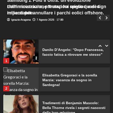
Samsung Z Fold 8 Ultra: un’evoluzione
matrimonio con Damiano David.
Menu
4
dell’innovazione, prestazioni migliori e design
L’amministrazione Trump ha speso quasi 4
Giuseppe Recca
7 Agosto 2026 : 19:55
principale
impeccabile.
miliardi per annullare i parchi eolici offshore.
Ignazio Aragona
Ignazio Aragona
7 Agosto 2026 : 17:40
7 Agosto 2026 : 17:35
Lorella Cuccarini compie 61 anni:
“Ho l’energia di una ventenne!”
5
Danilo D’Angelo: “Dopo Francesca,
faccio fatica a ritrovare me stesso”
1
Elisabetta Gregoraci e la sorella
Marzia: vacanza da sogno in
Sardegna!
2
Tradimenti di Benjamin Mascolo:
Bella Thorne rivela i segreti nascosti
della loro relazione.