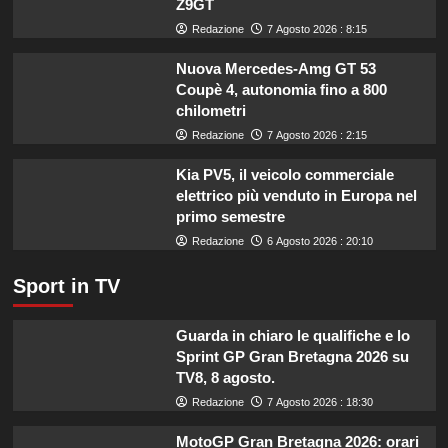
Z9GT
per
le
Redazione
7 Agosto 2026 : 8:15
imprese
di
Nuova Mercedes-Amg GT 53
pesca
Coupè 4, autonomia fino a 800
e
chilometri
acquacoltura
Redazione
7 Agosto 2026 : 2:15
colpite
da
Kia PV5, il veicolo commerciale
calamità.
elettrico più venduto in Europa nel
primo semestre
Redazione
6 Agosto 2026 : 20:10
Sport in TV
Guarda in chiaro le qualifiche e lo
Sprint GP Gran Bretagna 2026 su
TV8, 8 agosto.
Redazione
7 Agosto 2026 : 18:30
MotoGP Gran Bretagna 2026: orari