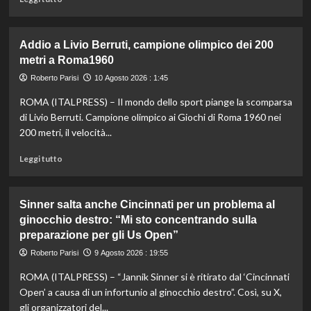
di
più
su
Addio a Livio Berruti, campione olimpico dei 200
Letture
metri a Roma1960
domenicali
e
Roberto Parisi
10 Agosto 2026 : 1:45
zuzzurelloni:
ROMA (ITALPRESS) – Il mondo dello sport piange la scomparsa
Malagò,
è
di Livio Berruti. Campione olimpico ai Giochi di Roma 1960 nei
l’ora
200 metri, il velocità...
di
colpire
Leggi
Leggi tutto
/
di
di
più
Italo
su
Sinner salta anche Cincinnati per un problema al
Cucci
Addio
ginocchio destro: “Mi sto concentrando sulla
a
preparazione per gli Us Open”
Livio
Berruti,
Roberto Parisi
9 Agosto 2026 : 19:55
campione
olimpico
ROMA (ITALPRESS) – “Jannik Sinner si è ritirato dal ‘Cincinnati
dei
Open’ a causa di un infortunio al ginocchio destro”. Così, su X,
200
gli organizzatori del...