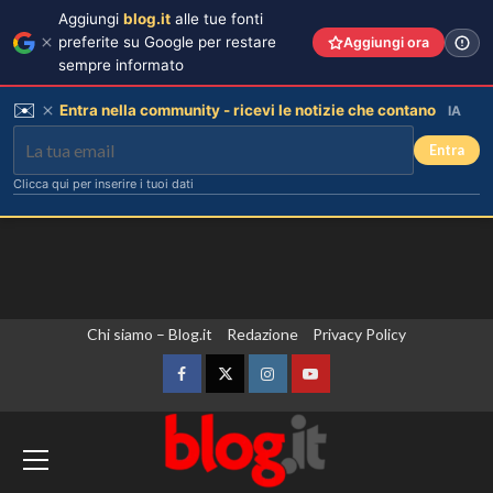
Aggiungi
blog.it
alle tue fonti
preferite su Google per restare
Aggiungi ora
sempre informato
✉️
Entra nella community - ricevi le notizie che contano
IA
Entra
Clicca qui per inserire i tuoi dati
Vai
Chi siamo – Blog.it
Redazione
Privacy Policy
Chiara Ferragni incanta Formentera:
scatti esclusivi della sua vacanza da
al
sogno.
contenuto
Facebook
Twitter
Instagram
YouTube
3
Iran, Araqchi “Un accordo con l’Oman su
Hormuz è vicino”. Nave colpita da un
Chiara Ferragni risponde agli haters:
proiettile nello Stretto
i suoi figli e le critiche sul peso.