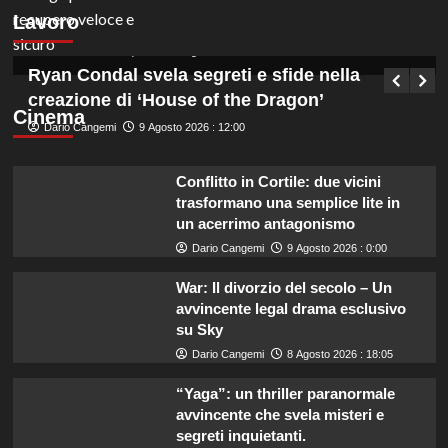
assunzioni a tempo indeterminato, scopri i
Lavoro
dettagli!
Germana Bevilacqua
10 Agosto 2026 : 6:40
Ryan Condal svela segreti e sfide nella
creazione di ‘House of the Dragon’
Cinema
Dario Cangemi
9 Agosto 2026 : 12:00
Conflitto in Cortile: due vicini
trasformano una semplice lite in
un acerrimo antagonismo
Dario Cangemi
9 Agosto 2026 : 0:00
War: Il divorzio del secolo – Un
avvincente legal drama esclusivo
su Sky
Dario Cangemi
8 Agosto 2026 : 18:05
“Yaga”: un thriller paranormale
avvincente che svela misteri e
segreti inquietanti.