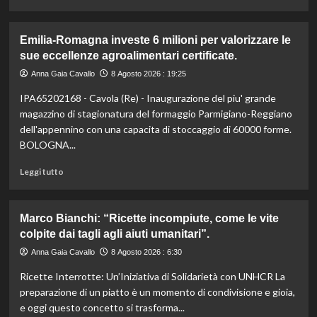
di
più
su
Emilia-Romagna investe 6 milioni per valorizzare le
Liguria
sue eccellenze agroalimentari certificate.
lancia
bandi
Anna Gaia Cavallo
8 Agosto 2026 : 19:25
agricoltura:
IPA65202168 - Cavola (Re) - Inaugurazione del piu' grande
24,4
milioni
magazzino di stagionatura del formaggio Parmigiano-Reggiano
per
dell'appennino con una capacita di stoccaggio di 60000 forme.
sostenere
BOLOGNA...
il
settore.
Leggi
Leggi tutto
Scopri
di
i
più
dettagli!
su
Marco Bianchi: “Ricette incompiute, come le vite
Emilia-
colpite dai tagli agli aiuti umanitari”.
Romagna
investe
Anna Gaia Cavallo
8 Agosto 2026 : 6:30
6
Ricette Interrotte: Un’Iniziativa di Solidarietà con UNHCR La
milioni
per
preparazione di un piatto è un momento di condivisione e gioia,
valorizzare
e oggi questo concetto si trasforma...