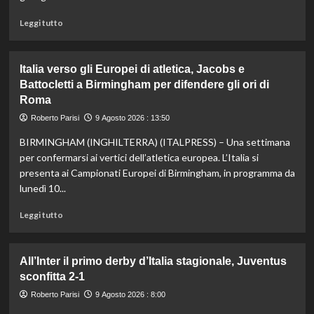
metri
a
Leggi
Leggi tutto
Roma1960
di
più
su
Italia verso gli Europei di atletica, Jacobs e
Sinner
Battocletti a Birmingham per difendere gli ori di
salta
Roma
anche
Cincinnati
Roberto Parisi
9 Agosto 2026 : 13:50
per
un
BIRMINGHAM (INGHILTERRA) (ITALPRESS) – Una settimana
problema
per confermarsi ai vertici dell’atletica europea. L’Italia si
al
presenta ai Campionati Europei di Birmingham, in programma da
ginocchio
lunedì 10...
destro:
“Mi
Leggi
Leggi tutto
sto
di
concentrando
più
sulla
su
All’Inter il primo derby d’Italia stagionale, Juventus
preparazione
Italia
per
sconfitta 2-1
verso
gli
gli
Roberto Parisi
9 Agosto 2026 : 8:00
Us
Europei
Open”