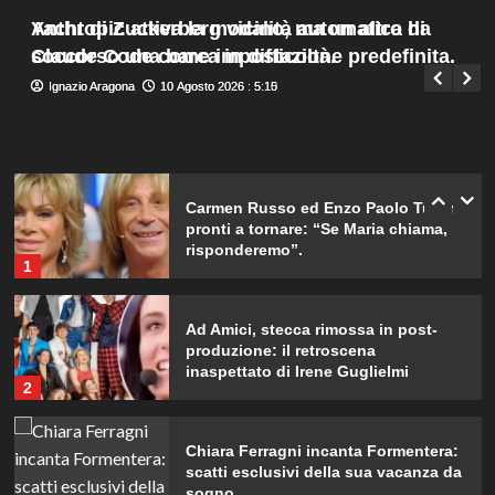
Menu
4
Yacht di Zuckerberg vicino, ma un altro ha
Anthropic attiva la modalità automatica di
Giuseppe Recca
10 Agosto 2026 : 7:30
principale
soccorso una barca in difficoltà.
Claude Code come impostazione predefinita.
Ignazio Aragona
Ignazio Aragona
10 Agosto 2026 : 5:15
10 Agosto 2026 : 5:10
William e Kate: le loro destinazioni
di vacanza preferite svelate!
5
Carmen Russo ed Enzo Paolo Turchi
pronti a tornare: “Se Maria chiama,
risponderemo”.
1
Ad Amici, stecca rimossa in post-
produzione: il retroscena
inaspettato di Irene Guglielmi
2
Chiara Ferragni incanta Formentera:
scatti esclusivi della sua vacanza da
sogno.