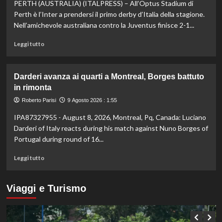
PERTH (AUSTRALIA) (ITALPRESS) – All’Optus Stadium di
di
atletica,
Perth è l’Inter a prendersi il primo derby d’Italia della stagione.
Jacobs
Nell’amichevole australiana contro la Juventus finisce 2-1...
e
Battocletti
Leggi
Leggi tutto
a
di
Birmingham
più
per
su
Darderi avanza ai quarti a Montreal, Borges battuto
difendere
All’Inter
in rimonta
gli
il
ori
primo
Roberto Parisi
9 Agosto 2026 : 1:55
di
derby
IPA87327955 - August 8, 2026, Montreal, Pq, Canada: Luciano
Roma
d’Italia
stagionale,
Darderi of Italy reacts during his match against Nuno Borges of
Juventus
Portugal during round of 16...
sconfitta
2-
Leggi
Leggi tutto
1
di
più
su
Viaggi e Turismo
Darderi
avanza
ai