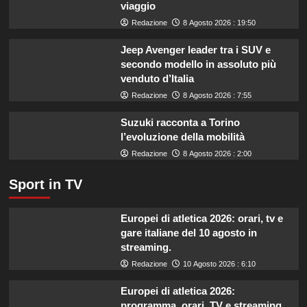
viaggio
quali
marche
Redazione
8 Agosto 2026 : 19:50
evitare
nei
Jeep Avenger leader tra i SUV e
supermercati.
secondo modello in assoluto più
venduto d’Italia
Redazione
8 Agosto 2026 : 7:55
Suzuki racconta a Torino
l’evoluzione della mobilità
Redazione
8 Agosto 2026 : 2:00
Sport in TV
Europei di atletica 2026: orari, tv e
gare italiane del 10 agosto in
streaming.
Redazione
10 Agosto 2026 : 6:10
Europei di atletica 2026:
programma, orari, TV e streaming