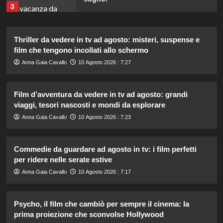
3
Thriller da vedere in tv ad agosto: misteri, suspense e
Chiara Ferragni risponde agli haters:
i suoi figli e le critiche sul peso.
film che tengono incollati allo schermo
4
Anna Gaia Cavallo
10 Agosto 2026 : 7:27
Film d’avventura da vedere in tv ad agosto: grandi
William e Kate: le loro destinazioni
di vacanza preferite svelate!
viaggi, tesori nascosti e mondi da esplorare
5
Anna Gaia Cavallo
10 Agosto 2026 : 7:23
Carmen Russo ed Enzo Paolo Turchi
Commedie da guardare ad agosto in tv: i film perfetti
pronti a tornare: “Se Maria chiama,
per ridere nelle serate estive
risponderemo”.
1
Anna Gaia Cavallo
10 Agosto 2026 : 7:17
Ad Amici, stecca rimossa in post-
Psycho, il film che cambiò per sempre il cinema: la
produzione: il retroscena
prima proiezione che sconvolse Hollywood
inaspettato di Irene Guglielmi