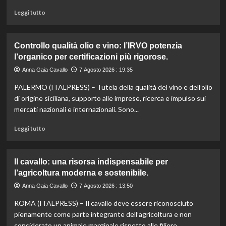
le
sue
Leggi
Leggi tutto
eccellenze
di
agroalimentari
più
certificate.
su
Controllo qualità olio e vino: l’IRVO potenzia
Marco
l’organico per certificazioni più rigorose.
Bianchi:
“Ricette
Anna Gaia Cavallo
7 Agosto 2026 : 19:35
incompiute,
PALERMO (ITALPRESS) – Tutela della qualità del vino e dell’olio
come
le
di origine siciliana, supporto alle imprese, ricerca e impulso sui
vite
mercati nazionali e internazionali. Sono...
colpite
dai
Leggi
Leggi tutto
tagli
di
agli
più
aiuti
su
Il cavallo: una risorsa indispensabile per
umanitari”.
Controllo
l’agricoltura moderna e sostenibile.
qualità
olio
Anna Gaia Cavallo
7 Agosto 2026 : 13:50
e
ROMA (ITALPRESS) – Il cavallo deve essere riconosciuto
vino:
l’IRVO
pienamente come parte integrante dell’agricoltura e non
potenzia
considerato un animale marginale rispetto alle filiere