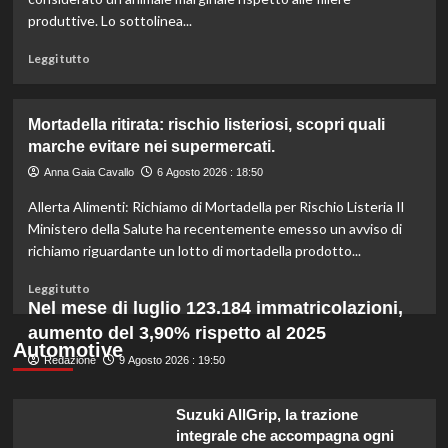
l’organico
produttive. Lo sottolinea...
per
certificazioni
Leggi
Leggi tutto
più
di
rigorose.
più
su
Mortadella ritirata: rischio listeriosi, scopri quali
Il
marche evitare nei supermercati.
cavallo:
una
Anna Gaia Cavallo
6 Agosto 2026 : 18:50
risorsa
Allerta Alimenti: Richiamo di Mortadella per Rischio Listeria Il
indispensabile
per
Ministero della Salute ha recentemente emesso un avviso di
l’agricoltura
richiamo riguardante un lotto di mortadella prodotto...
moderna
e
Leggi
Leggi tutto
sostenibile.
di
Nel mese di luglio 123.184 immatricolazioni,
più
aumento del 3,90% rispetto al 2025
su
Automotive
Redazione
Mortadella
9 Agosto 2026 : 19:50
ritirata:
rischio
Suzuki AllGrip, la trazione
listeriosi,
integrale che accompagna ogni
scopri