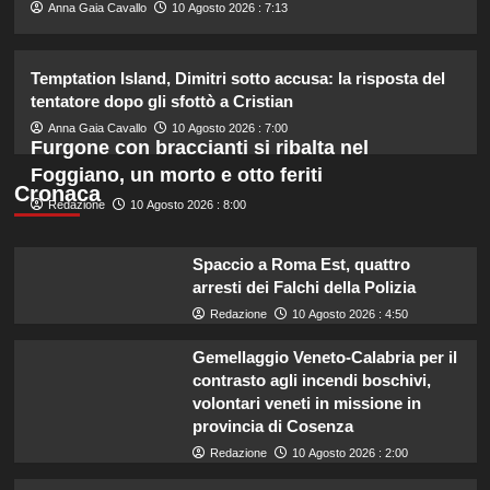
2
Anna Gaia Cavallo
10 Agosto 2026 : 7:13
Chiara Ferragni incanta Formentera:
Temptation Island, Dimitri sotto accusa: la risposta del
scatti esclusivi della sua vacanza da
tentatore dopo gli sfottò a Cristian
sogno.
3
Anna Gaia Cavallo
10 Agosto 2026 : 7:00
Furgone con braccianti si ribalta nel
Foggiano, un morto e otto feriti
Cronaca
Chiara Ferragni risponde agli haters:
Redazione
10 Agosto 2026 : 8:00
i suoi figli e le critiche sul peso.
4
Spaccio a Roma Est, quattro
arresti dei Falchi della Polizia
Redazione
10 Agosto 2026 : 4:50
William e Kate: le loro destinazioni
di vacanza preferite svelate!
Gemellaggio Veneto-Calabria per il
5
contrasto agli incendi boschivi,
volontari veneti in missione in
provincia di Cosenza
Redazione
10 Agosto 2026 : 2:00