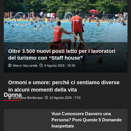
quarti
a
Montreal,
Borges
battuto
in
rimonta
Oltre 3.500 nuovi posti letto per i lavoratori
del turismo con “Staff house”
Marco Vaccarella
9 Agosto 2026 : 19:35
Ormoni e umore: perché ci sentiamo diverse
in alcuni momenti della vita
Donna
Germana Bevilacqua
10 Agosto 2026 : 7:53
Vuoi Conoscere Davvero una
Persona? Poni Queste 5 Domande
Inaspettate