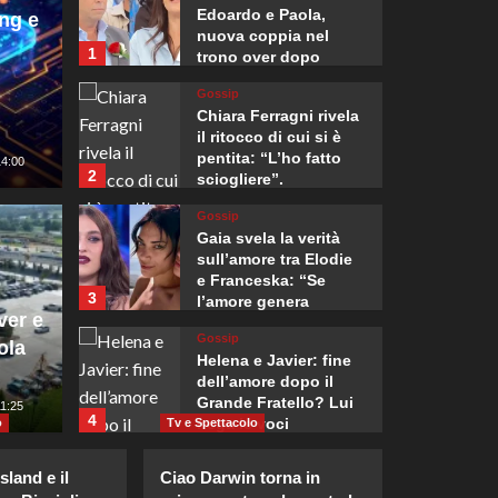
Edoardo e Paola,
ng e
nuova coppia nel
1
trono over dopo
alcune settimane di
Gossip
incontri.
Chiara Ferragni rivela
il ritocco di cui si è
pentita: “L’ho fatto
14:00
2
Mondo
sciogliere”.
mentati i controlli
Zelen
Gossip
Gaia svela la verità
 per i viaggiatori in
gli Us
sull’amore tra Elodie
e Franceska: “Se
3
l’amore genera
alia. Il commissario
mensil
ver e
rabbia…”
Gossip
ola
ente i due Paesi
suffic
Helena e Javier: fine
dell’amore dopo il
Grande Fratello? Lui
5
11:25
Giuseppe Recca
4
nega le voci
o
Tv e Spettacolo
Gossip
sland e il
Ciao Darwin torna in
Stefano De Martino