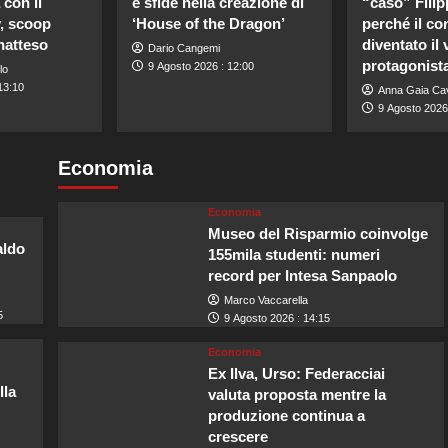
con il
e sfide nella creazione di
“caso” Filip
y, scoop
‘House of the Dragon’
perché il co
natteso
diventato il 
Dario Cangemi
protagonista
9 Agosto 2026 : 12:00
lo
13:10
Anna Gaia Cav
9 Agosto 2026 
Economia
Economia
Museo del Risparmio coinvolge
aldo
155mila studenti: numeri
record per Intesa Sanpaolo
Marco Vaccarella
5
9 Agosto 2026 : 14:15
Economia
Ex Ilva, Urso: Federacciai
lla
valuta proposta mentre la
produzione continua a
crescere