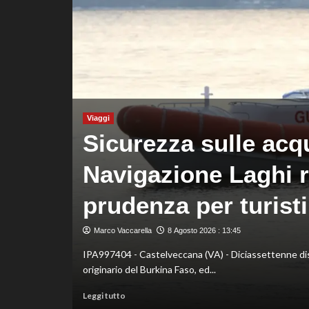
Chelsea
Viaggi
Sicurezza sulle acq
Navigazione Laghi r
prudenza per turisti
 Parsonage, il
Marco Vaccarella
8 Agosto 2026 : 13:45
IPA997404 - Castelveccana (VA) - Diciassettenne dispe
originario del Burkina Faso, ed...
Leggi
Leggi tutto
di