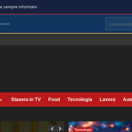
are sempre informato
etwork
Stasera in TV
Food
Tecnologia
Lavoro
Aut
Tecnologia