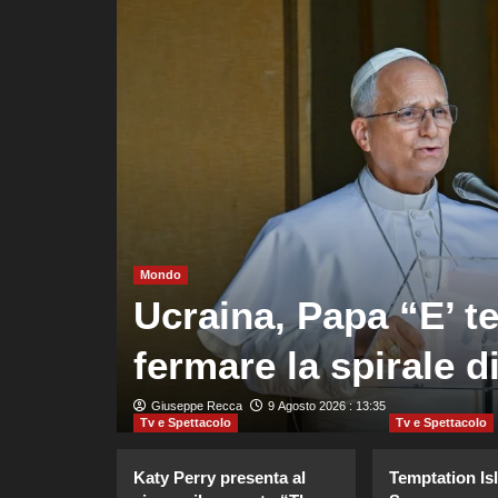
Mondo
oquio
Ucraina, Papa “E’ t
cic
fermare la spirale d
Giuseppe Recca
9 Agosto 2026 : 13:35
Tv e Spettacolo
Tv e Spettacolo
Katy Perry presenta al
Temptation Is