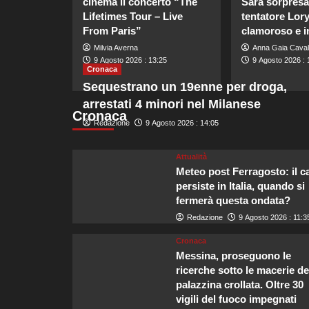
cinema il concerto “The
Sara sorpresa 
Lifetimes Tour – Live
tentatore Lor
From Paris”
clamoroso e i
Milvia Averna
Anna Gaia Caval
9 Agosto 2026 : 13:25
9 Agosto 2026 : 
Cronaca
Sequestrano un 19enne per droga,
arrestati 4 minori nel Milanese
Cronaca
Redazione
9 Agosto 2026 : 14:05
Attualità
Meteo post Ferragosto: il c
persiste in Italia, quando si
fermerà questa ondata?
Redazione
9 Agosto 2026 : 11:3
Cronaca
Messina, proseguono le
ricerche sotto le macerie de
palazzina crollata. Oltre 30
vigili del fuoco impegnati