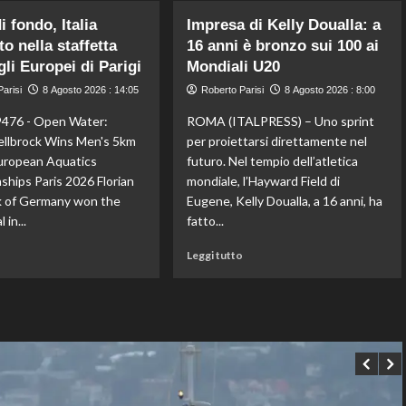
ai
il
quarti
 fondo, Italia
primo
Impresa di Kelly Doualla: a
a
derby
o nella staffetta
16 anni è bronzo sui 100 ai
Montreal,
d’Italia
gli Europei di Parigi
Mondiali U20
Borges
stagionale,
battuto
arisi
8 Agosto 2026 : 14:05
Roberto Parisi
8 Agosto 2026 : 8:00
Juventus
in
sconfitta
476 - Open Water:
ROMA (ITALPRESS) – Uno sprint
rimonta
2-
ellbrock Wins Men's 5km
per proiettarsi direttamente nel
1
uropean Aquatics
futuro. Nel tempio dell’atletica
hips Paris 2026 Florian
mondiale, l’Hayward Field di
k of Germany won the
Eugene, Kelly Doualla, a 16 anni, ha
 in...
fatto...
Leggi
Leggi
o
Leggi tutto
di
di
più
più
su
su
Nuoto
Impresa
di
di
fondo,
Kelly
Italia
Doualla:
d’argento
a