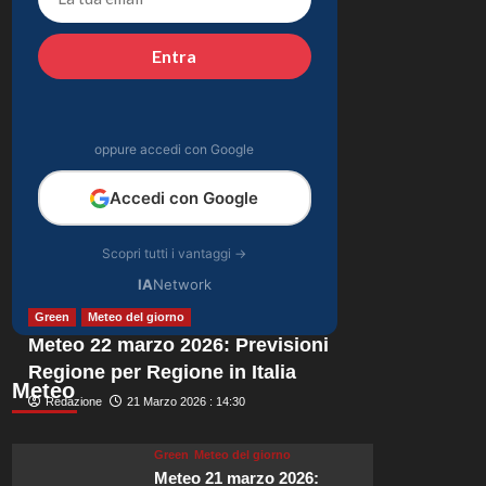
Grande Fratello? Lui
4
nega le voci
Entra
Gossip
Stefano De Martino
trasforma Sanremo
Giovani: solo il
oppure accedi con Google
5
vincitore parteciperà
ai Big nel 2027.
Accedi con Google
Scopri tutti i vantaggi →
IA
Network
Green
Meteo del giorno
Meteo 22 marzo 2026: Previsioni
Regione per Regione in Italia
Meteo
Redazione
21 Marzo 2026 : 14:30
Green
Meteo del giorno
Meteo 21 marzo 2026: