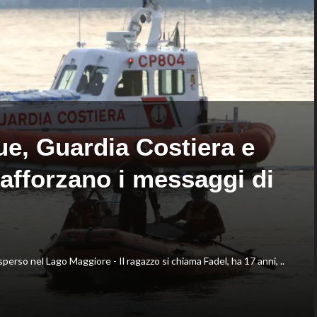
nella
16
staffetta
anni
mista
è
agli
bronzo
Europei
sui
di
100
Parigi
ai
Mondiali
U20
ue, Guardia Costiera e
afforzano i messaggi di
rso nel Lago Maggiore - Il ragazzo si chiama Fadel, ha 17 anni, ..