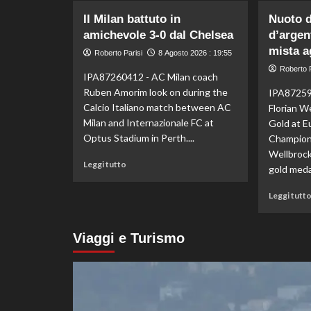
su
Il Milan battuto in
Nuoto di
Italia
amichevole 3-0 dal Chelsea
d’argent
verso
gli
mista a
Roberto Parisi
8 Agosto 2026 : 19:55
Europei
Roberto P
IPA87260412 - AC Milan coach
di
atletica,
Ruben Amorim look on during the
IPA87259
Jacobs
Calcio Italiano match between AC
Florian W
e
Milan and Internazionale FC at
Gold at E
Battocletti
Optus Stadium in Perth....
Champions
a
Wellbroc
Birmingham
Leggi
Leggi tutto
per
gold medal
di
difendere
più
gli
Leggi tutt
su
ori
Il
di
Milan
Roma
Viaggi e Turismo
battuto
in
amichevole
3-
0
dal