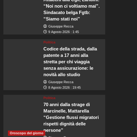
“Noi non ci voltiamo mai”.
Sindacato belga Fgtb:
“Siamo stati noi”
Giuseppe Recca
9 Agosto 2026 : 1:45
Viaggi
Politica
Perché Beaverbrook è la sc
Codice della strada, dalla
patente a 17 anni alla
stretta per chi viaggia
matrimonio di Zendaya e 
senza assicurazione: le
novità allo studio
Redazione
8 Agosto 2026 : 5:45
Giuseppe Recca
Scopri le Camere Romantiche di Beaverbrook Immerso nella splendida c
8 Agosto 2026 : 19:45
luogo che promette esperienze indimenticabili per le coppie in...
Politica
70 anni dalla strage di
Leggi
Leggi tutto
Marcinelle, Mattarella
di
più
“Gestione flussi migratori
su
rispetti dignità delle
Perché
persone”
Oroscopo del giorno
Beaverbrook