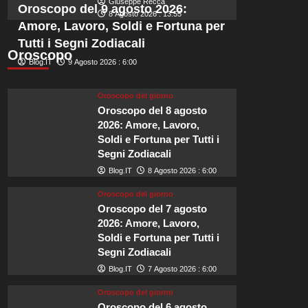
Giuseppe Recca
è
Oroscopo del 9 agosto 2026:
8 Agosto 2026 : 13:55
la
Amore, Lavoro, Soldi e Fortuna per
scelta
Tutti i Segni Zodiacali
ideale
Oroscopo
per
Blog.IT
9 Agosto 2026 : 6:00
il
matrimonio
Oroscopo del giorno
di
Oroscopo del 8 agosto
Zendaya
e
2026: Amore, Lavoro,
Tom
Soldi e Fortuna per Tutti i
Holland.
Segni Zodiacali
Blog.IT
8 Agosto 2026 : 6:00
Oroscopo del giorno
Oroscopo del 7 agosto
2026: Amore, Lavoro,
Soldi e Fortuna per Tutti i
Segni Zodiacali
Blog.IT
7 Agosto 2026 : 6:00
Oroscopo del giorno
Oroscopo del 6 agosto