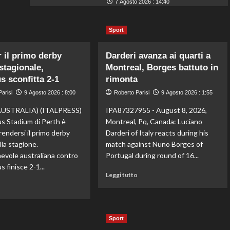
7 Agosto 2026 : 14:40
Sport
r il primo derby
Darderi avanza ai quarti a
 stagionale,
Montreal, Borges battuto in
s sconfitta 2-1
rimonta
arisi
9 Agosto 2026 : 8:00
Roberto Parisi
9 Agosto 2026 : 1:55
USTRALIA) (ITALPRESS)
IPA87327955 - August 8, 2026,
us Stadium di Perth è
Montreal, Pq, Canada: Luciano
prendersi il primo derby
Darderi of Italy reacts during his
ella stagione.
match against Nuno Borges of
hevole australiana contro
Portugal during round of 16...
s finisce 2-1...
Leggi
Leggi tutto
di
Leggi
o
più
di
su
più
Darderi
su
Sport
avanza
All’Inter