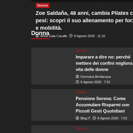
più
Donna
su
Zoe Saldaña, 48 anni, cambia Pilates 
Sicurezza
pesi: scopri il suo allenamento per for
sulle
e mobilità.
acque,
Donna
Guardia
Anna Gaia Cavallo
9 Agosto 2026 : 11:10
Costiera
e
Navigazione
Donna
Laghi
Imparare a dire no: perché
rafforzano
mettere dei confini migliora
i
vita delle donne
messaggi
Germana Bevilacqua
di
9 Agosto 2026 : 7:52
prudenza
per
Donna
turisti
Pensione Serena: Come
Accumulare Risparmi con
Piccoli Gesti Quotidiani
Blog.IT
9 Agosto 2026 : 7:03
Donna