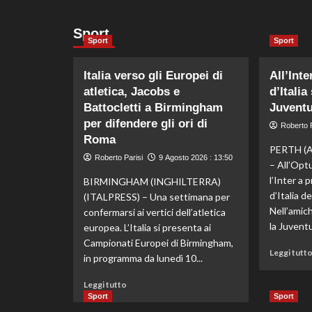
Sport
Sport
Sport
Italia verso gli Europei di
All’Inte
atletica, Jacobs e
d’Italia
Battocletti a Birmingham
Juventu
per difendere gli ori di
Roberto P
Roma
PERTH (A
Roberto Parisi
9 Agosto 2026 : 13:50
– All’Opt
l’Inter a 
BIRMINGHAM (INGHILTERRA)
d’Italia d
(ITALPRESS) – Una settimana per
Nell’amic
confermarsi ai vertici dell’atletica
la Juventu
europea. L’Italia si presenta ai
Campionati Europei di Birmingham,
Leggi tutt
in programma da lunedì 10...
Leggi
Leggi tutto
di
Sport
Sport
più