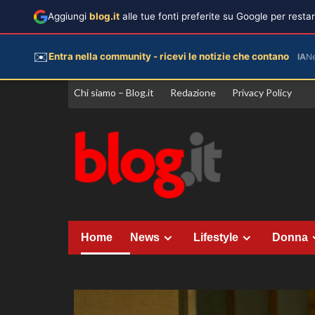
Aggiungi
blog.it
alle tue fonti preferite su Google per rest
✉️
Entra nella community - ricevi le notizie che contano
IA
N
Vai
Chi siamo – Blog.it
Redazione
Privacy Policy
al
contenuto
Home
News
Lifestyle
Donna