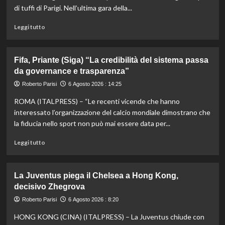
di
di tuffi di Parigi. Nell’ultima gara della...
Montreal,
Shang
Leggi
Leggi tutto
battuto
di
in
più
tre
su
Fifa, Priante (Siga) “La credibilità del sistema passa
set
Storico
da governance e trasparenza”
en
plein
Roberto Parisi
6 Agosto 2026 : 14:25
di
ROMA (ITALPRESS) – “Le recenti vicende che hanno
Pellacani
agli
interessato l’organizzazione del calcio mondiale dimostrano che
Europei
la fiducia nello sport non può mai essere data per...
di
tuffi,
Leggi
Leggi tutto
il
di
quinto
più
oro
su
La Juventus piega il Chelsea a Hong Kong,
arriva
Fifa,
decisivo Zhegrova
nel
Priante
sincro
(Siga)
Roberto Parisi
6 Agosto 2026 : 8:20
con
“La
HONG KONG (CINA) (ITALPRESS) – La Juventus chiude con
Pizzini
credibilità