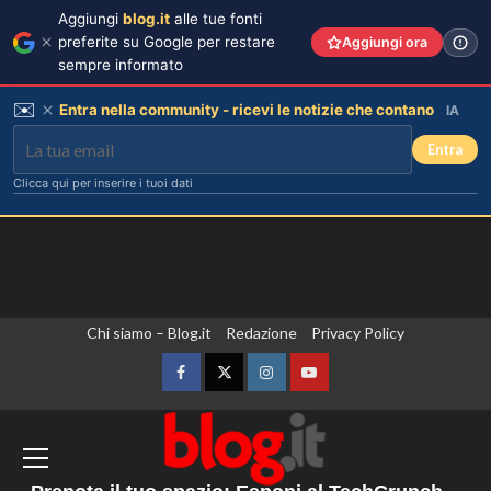
Aggiungi
blog.it
alle tue fonti
preferite su Google per restare
Aggiungi ora
sempre informato
✉️
Entra nella community - ricevi le notizie che contano
IA
Entra
Clicca qui per inserire i tuoi dati
Vai
Chi siamo – Blog.it
Redazione
Privacy Policy
Lorenzo Riccardi nel cast del
Grande Fratello Vip? Claudia Dionigi
al
svela la verità.
contenuto
Facebook
Twitter
Instagram
YouTube
3
Gli Houthi attaccano le forze governative
Rihanna in lingerie: dopo 10 anni, è
in Yemen, almeno 45 morti
tornata in studio per il nuovo album!