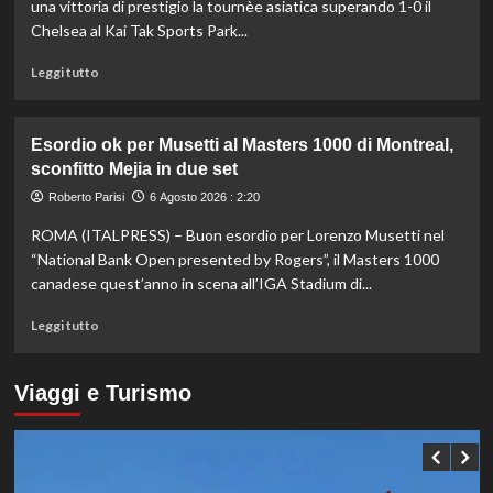
del
una vittoria di prestigio la tournèe asiatica superando 1-0 il
sistema
Chelsea al Kai Tak Sports Park...
passa
da
Leggi
Leggi tutto
governance
di
e
più
trasparenza”
su
Esordio ok per Musetti al Masters 1000 di Montreal,
La
sconfitto Mejia in due set
Juventus
piega
Roberto Parisi
6 Agosto 2026 : 2:20
il
ROMA (ITALPRESS) – Buon esordio per Lorenzo Musetti nel
Chelsea
a
“National Bank Open presented by Rogers”, il Masters 1000
Hong
canadese quest’anno in scena all’IGA Stadium di...
Kong,
decisivo
Leggi
Leggi tutto
Zhegrova
di
più
su
Viaggi e Turismo
Esordio
ok
per
Musetti
al