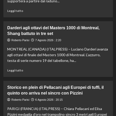
supporterà a partire dal raduno...
Leggi
Leggi tutto
di
più
su
Darderi agli ottavi del Masters 1000 di Montreal,
Nazionale,
Shang battuto in tre set
ecco
lo
Roberto Parisi
7 Agosto 2026 : 2:20
staff
MONTREAL (CANADA) (ITALPRESS) – Luciano Darderi avanza
di
Mancini:
agli ottavi di finale del Masters 1000 di Montreal. L’azzurro,
Bollini
testa di serie numero 19 del tabellone, ha...
vice,
Oriali
Leggi
Leggi tutto
torna
di
team
più
manager,
su
Storico en plein di Pellacani agli Europei di tuffi, il
Bonucci
Darderi
quinto oro arriva nel sincro con Pizzini
tra
agli
i
ottavi
Roberto Parisi
6 Agosto 2026 : 20:15
collaboratori
del
PARIGI (FRANCIA) (ITALPRESS) – Chiara Pellacani ed Elisa
Masters
1000
Pizzini medaglia d’oro nel trampolino sincro 3 metri agli Europei