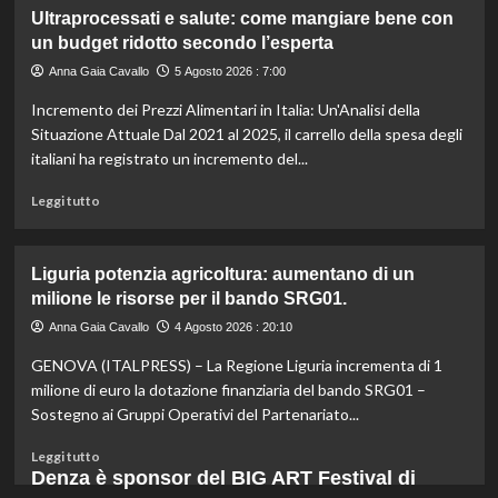
gli
su
Ultraprocessati e salute: come mangiare bene con
esperti.
Fondo
un budget ridotto secondo l’esperta
di
solidarietà:
Anna Gaia Cavallo
5 Agosto 2026 : 7:00
3
Incremento dei Prezzi Alimentari in Italia: Un'Analisi della
milioni
per
Situazione Attuale Dal 2021 al 2025, il carrello della spesa degli
le
italiani ha registrato un incremento del...
imprese
di
Leggi
Leggi tutto
pesca
di
e
più
acquacoltura
su
Liguria potenzia agricoltura: aumentano di un
colpite
Ultraprocessati
milione le risorse per il bando SRG01.
da
e
calamità.
salute:
Anna Gaia Cavallo
4 Agosto 2026 : 20:10
come
GENOVA (ITALPRESS) – La Regione Liguria incrementa di 1
mangiare
bene
milione di euro la dotazione finanziaria del bando SRG01 –
con
Sostegno ai Gruppi Operativi del Partenariato...
un
budget
Leggi
Leggi tutto
ridotto
di
Denza è sponsor del BIG ART Festival di
secondo
più