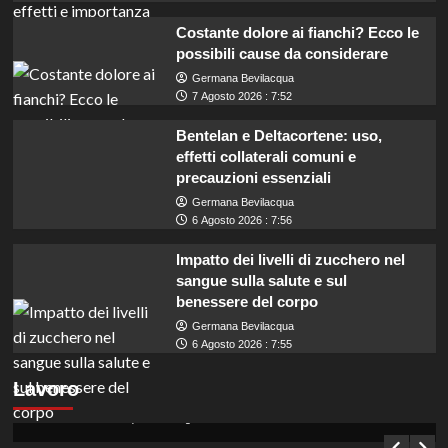
Costante dolore ai fianchi? Ecco le
possibili cause da considerare
Germana Bevilacqua
7 Agosto 2026 : 7:52
Bentelan e Deltacortene: uso,
effetti collaterali comuni e
precauzioni essenziali
Germana Bevilacqua
6 Agosto 2026 : 7:56
Impatto dei livelli di zucchero nel
sangue sulla salute e sul
benessere del corpo
Germana Bevilacqua
6 Agosto 2026 : 7:55
Concorso per assistenti amministrativi a
Lavoro
Enna: opportunità per diplomati in Sicilia.
Germana Bevilacqua
7 Agosto 2026 : 7:10