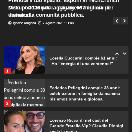
Prenota il tuo spazio: Esponi al TechCrunch
Menu
4
Meta condannata a pagare 567 milioni per
Disrupt 2026 per raggiungere migliaia di
Giuseppe Recca
7 Agosto 2026 : 8:05
principale
danno alla comunità pubblica.
visitatori.
Cristian confessa il tradimento con
Ignazio Aragona
Ignazio Aragona
7 Agosto 2026 : 11:50
7 Agosto 2026 : 11:45
Soraya: “Ho tradito” e rompe il
silenzio
5
Lorella Cuccarini compie 61 anni:
“Ho l’energia di una ventenne!”
1
Federica Pellegrini compie 38 anni:
celebrazione in famiglia da mamma
bis emozionante e gioiosa.
2
Lorenzo Riccardi nel cast del
Grande Fratello Vip? Claudia Dionigi
svela la verità.