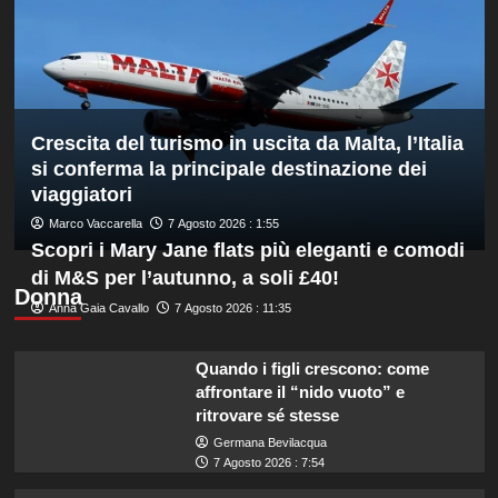
Masters
1000
di
Montreal,
sconfitto
Mejia
Crescita del turismo in uscita da Malta, l’Italia
in
due
si conferma la principale destinazione dei
set
viaggiatori
Marco Vaccarella
7 Agosto 2026 : 1:55
Scopri i Mary Jane flats più eleganti e comodi
di M&S per l’autunno, a soli £40!
Donna
Anna Gaia Cavallo
7 Agosto 2026 : 11:35
Quando i figli crescono: come
affrontare il “nido vuoto” e
ritrovare sé stesse
Germana Bevilacqua
7 Agosto 2026 : 7:54