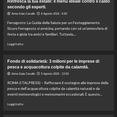
Rinfresca la tua estate: il menù ideale contro il caldo
Camera
secondo gli esperti.
approva
ddl
Anna Gaia Cavallo
6 Agosto 2026 : 6:50
ColtivaItalia:
Ferragosto: La Guida della Salute per un Festeggiamento
finanziamenti
aumentati
Sicuro Ferragosto si avvicina, portando con sé un'atmosfera di
di
festa e gioia tra amici e familiari. Tuttavia,...
un
miliardo
Leggi
Leggi tutto
per
di
il
più
settore
su
Fondo di solidarietà: 3 milioni per le imprese di
primario.
Rinfresca
pesca e acquacoltura colpite da calamità.
la
tua
Anna Gaia Cavallo
5 Agosto 2026 : 13:50
estate:
ROMA (ITALPRESS) – Rafforzare il sostegno alle imprese della
il
menù
pesca e dell’acquacoltura colpite da calamità naturali e da
ideale
eventi meteorologici e meteomarini eccezionali. È questo...
contro
il
Leggi
Leggi tutto
caldo
di
secondo
più