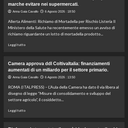
marche evitare nei supermercati.
Anna Gaia Cavallo
6 Agosto 2026 : 18:50
Allerta Alimenti: Richiamo di Mortadella per Rischio Listeria Il
Ministero della Salute ha recentemente emesso un avviso di
richiamo riguardante un lotto di mortadella prodotto...
Leggi
Leggi tutto
di
più
su
Camera approva ddl ColtivaItalia: finanziamenti
Mortadella
aumentati di un miliardo per il settore primario.
ritirata:
rischio
Anna Gaia Cavallo
6 Agosto 2026 : 13:50
listeriosi,
ROMA (ITALPRESS) – L’Aula della Camera ha dato il via libera al
scopri
quali
disegno di legge “Misure di consolidamento e sviluppo del
marche
settore agricolo”, il cosiddetto...
evitare
nei
Leggi
Leggi tutto
supermercati.
di
più
su