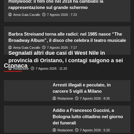
Hollywood: il film che nel 2018 ha cambiato la
2
rappresentazione sul grande schermo
Anna Gaia Cavallo
7 Agosto 2026 : 7:23
Lorenzo Riccardi nel cast del
Grande Fratello Vip? Claudia Dionigi
svela la verità.
Barbra Streisand torna alle radici: nel 1985 nasce “The
3
Broadway Album”, il disco che celebra il teatro musicale
Anna Gaia Cavallo
7 Agosto 2026 : 7:17
Segnalati altri due casi di West Nile in
Rihanna in lingerie: dopo 10 anni, è
provincia di Oristano, i contagi salgono a sei
tornata in studio per il nuovo album!
Cronaca
4
Redazione
7 Agosto 2026 : 11:20
Cristian confessa il tradimento con
Arresti illegali e peculato, in
Soraya: “Ho tradito” e rompe il
carcere 5 vigili a Milano
silenzio
Redazione
7 Agosto 2026 : 8:35
5
Addio a Francesco Guccini, a
Bologna lutto cittadino nel giorno
dei funerali
Redazione
7 Agosto 2026 : 5:20