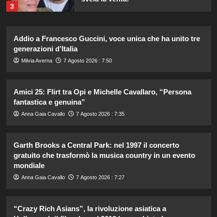
3
Addio a Francesco Guccini, voce unica che ha unito tre
Rihanna in lingerie: dopo 10 anni, è
tornata in studio per il nuovo album!
generazioni d’Italia
4
Milvia Averna
7 Agosto 2026 : 7:50
Cristian confessa il tradimento con
Amici 25: Flirt tra Opi e Michelle Cavallaro, “Persona
Soraya: “Ho tradito” e rompe il
fantastica e genuina”
silenzio
5
Anna Gaia Cavallo
7 Agosto 2026 : 7:35
Garth Brooks a Central Park: nel 1997 il concerto
Lorella Cuccarini compie 61 anni:
“Ho l’energia di una ventenne!”
gratuito che trasformò la musica country in un evento
mondiale
1
Anna Gaia Cavallo
7 Agosto 2026 : 7:27
Federica Pellegrini compie 38 anni:
celebrazione in famiglia da mamma
“Crazy Rich Asians”, la rivoluzione asiatica a
bis emozionante e gioiosa.