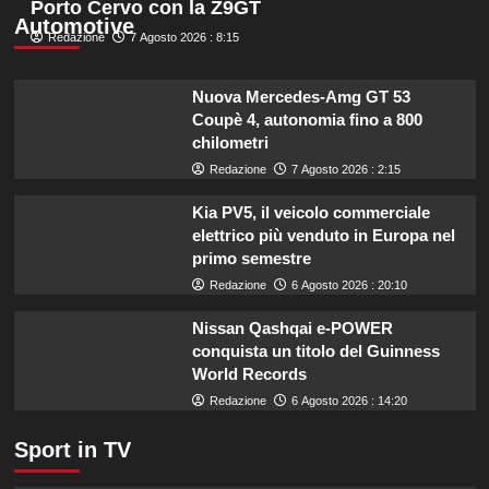
Porto Cervo con la Z9GT
l’esperta
su
Automotive
Redazione
Liguria
7 Agosto 2026 : 8:15
potenzia
agricoltura:
Nuova Mercedes-Amg GT 53
aumentano
Coupè 4, autonomia fino a 800
di
chilometri
un
milione
Redazione
7 Agosto 2026 : 2:15
le
risorse
Kia PV5, il veicolo commerciale
per
elettrico più venduto in Europa nel
il
primo semestre
bando
Redazione
6 Agosto 2026 : 20:10
SRG01.
Nissan Qashqai e-POWER
conquista un titolo del Guinness
World Records
Redazione
6 Agosto 2026 : 14:20
Sport in TV