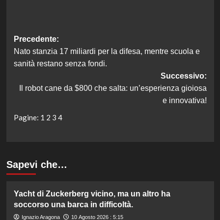
Navigazione
Precedente:
Nato stanzia 17 miliardi per la difesa, mentre scuola e
articolo
sanità restano senza fondi.
Successivo:
Il robot cane da $800 che salta: un’esperienza gioiosa
e innovativa!
Pagine:
1
2
3
4
Sapevi che…
Yacht di Zuckerberg vicino, ma un altro ha
soccorso una barca in difficoltà.
Ignazio Aragona
10 Agosto 2026 : 5:15