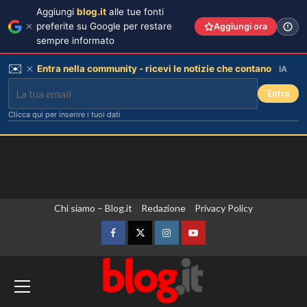
Aggiungi
blog.it
alle tue fonti
preferite su Google per restare
Aggiungi ora
sempre informato
✉️
Entra nella community - ricevi le notizie che contano
IA
Entra
Clicca qui per inserire i tuoi dati
Vai
Chi siamo – Blog.it
Redazione
Privacy Policy
al
contenuto
Facebook
Twitter
Instagram
YouTube