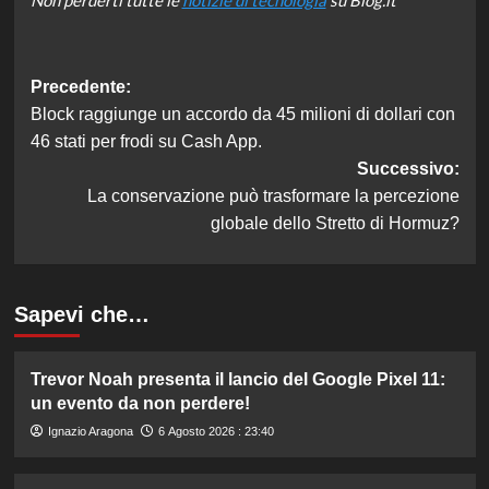
Non perderti tutte le
notizie di tecnologia
su Blog.it
Navigazione
Precedente:
Block raggiunge un accordo da 45 milioni di dollari con
articolo
46 stati per frodi su Cash App.
Successivo:
La conservazione può trasformare la percezione
globale dello Stretto di Hormuz?
Sapevi che…
Trevor Noah presenta il lancio del Google Pixel 11:
un evento da non perdere!
Ignazio Aragona
6 Agosto 2026 : 23:40