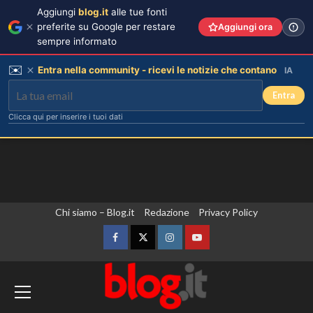
Aggiungi
blog.it
alle tue fonti
preferite su Google per restare
Aggiungi ora
sempre informato
✉️
Entra nella community - ricevi le notizie che contano
IA
Entra
Clicca qui per inserire i tuoi dati
Vai
Chi siamo – Blog.it
Redazione
Privacy Policy
al
contenuto
Facebook
Twitter
Instagram
YouTube