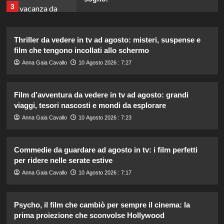
3
Thriller da vedere in tv ad agosto: misteri, suspense e
Chiara Ferragni risponde agli haters:
i suoi figli e le critiche sul peso.
film che tengono incollati allo schermo
4
Anna Gaia Cavallo
10 Agosto 2026 : 7:27
Film d’avventura da vedere in tv ad agosto: grandi
William e Kate: le loro destinazioni
di vacanza preferite svelate!
viaggi, tesori nascosti e mondi da esplorare
5
Anna Gaia Cavallo
10 Agosto 2026 : 7:23
Carmen Russo ed Enzo Paolo Turchi
Commedie da guardare ad agosto in tv: i film perfetti
pronti a tornare: “Se Maria chiama,
per ridere nelle serate estive
risponderemo”.
1
Anna Gaia Cavallo
10 Agosto 2026 : 7:17
Ad Amici, stecca rimossa in post-
Psycho, il film che cambiò per sempre il cinema: la
produzione: il retroscena
prima proiezione che sconvolse Hollywood
inaspettato di Irene Guglielmi