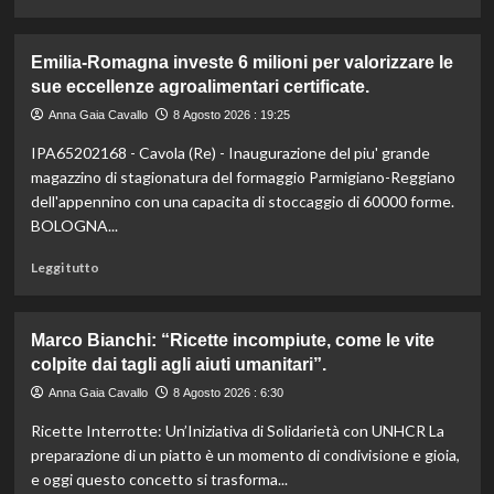
di
più
su
Emilia-Romagna investe 6 milioni per valorizzare le
Liguria
sue eccellenze agroalimentari certificate.
lancia
bandi
Anna Gaia Cavallo
8 Agosto 2026 : 19:25
agricoltura:
IPA65202168 - Cavola (Re) - Inaugurazione del piu' grande
24,4
milioni
magazzino di stagionatura del formaggio Parmigiano-Reggiano
per
dell'appennino con una capacita di stoccaggio di 60000 forme.
sostenere
BOLOGNA...
il
settore.
Leggi
Leggi tutto
Scopri
di
i
più
dettagli!
su
Marco Bianchi: “Ricette incompiute, come le vite
Emilia-
colpite dai tagli agli aiuti umanitari”.
Romagna
investe
Anna Gaia Cavallo
8 Agosto 2026 : 6:30
6
Ricette Interrotte: Un’Iniziativa di Solidarietà con UNHCR La
milioni
per
preparazione di un piatto è un momento di condivisione e gioia,
valorizzare
e oggi questo concetto si trasforma...