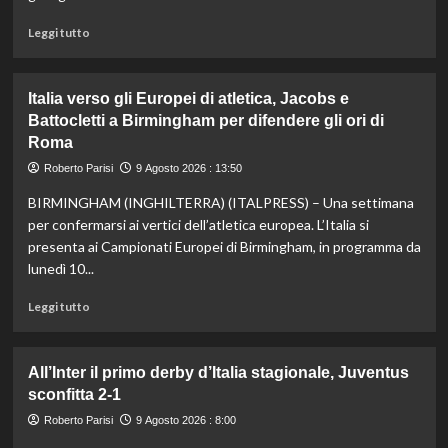
metri
a
Leggi
Leggi tutto
Roma1960
di
più
su
Italia verso gli Europei di atletica, Jacobs e
Sinner
Battocletti a Birmingham per difendere gli ori di
salta
Roma
anche
Cincinnati
Roberto Parisi
9 Agosto 2026 : 13:50
per
un
BIRMINGHAM (INGHILTERRA) (ITALPRESS) – Una settimana
problema
per confermarsi ai vertici dell’atletica europea. L’Italia si
al
presenta ai Campionati Europei di Birmingham, in programma da
ginocchio
lunedì 10...
destro:
“Mi
Leggi
Leggi tutto
sto
di
concentrando
più
sulla
su
All’Inter il primo derby d’Italia stagionale, Juventus
preparazione
Italia
per
sconfitta 2-1
verso
gli
gli
Roberto Parisi
9 Agosto 2026 : 8:00
Us
Europei
Open”