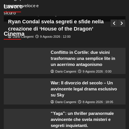
assunzioni a tempo indeterminato, scopri i
Lavoro
dettagli!
Germana Bevilacqua
10 Agosto 2026 : 6:40
Ryan Condal svela segreti e sfide nella
creazione di ‘House of the Dragon’
Cinema
Dario Cangemi
9 Agosto 2026 : 12:00
Conflitto in Cortile: due vicini
trasformano una semplice lite in
un acerrimo antagonismo
Dario Cangemi
9 Agosto 2026 : 0:00
War: Il divorzio del secolo – Un
avvincente legal drama esclusivo
su Sky
Dario Cangemi
8 Agosto 2026 : 18:05
“Yaga”: un thriller paranormale
avvincente che svela misteri e
segreti inquietanti.