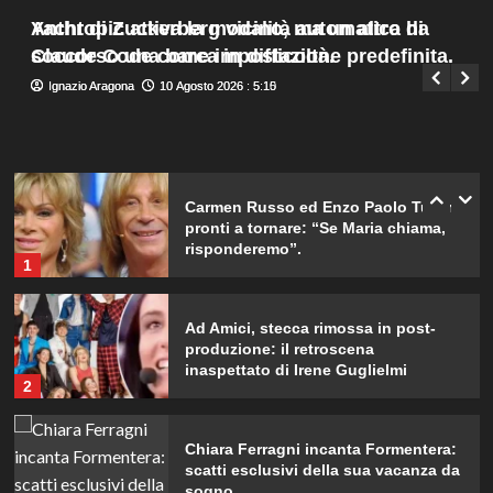
Menu
4
Yacht di Zuckerberg vicino, ma un altro ha
Anthropic attiva la modalità automatica di
Giuseppe Recca
10 Agosto 2026 : 7:30
principale
soccorso una barca in difficoltà.
Claude Code come impostazione predefinita.
Ignazio Aragona
Ignazio Aragona
10 Agosto 2026 : 5:15
10 Agosto 2026 : 5:10
William e Kate: le loro destinazioni
di vacanza preferite svelate!
5
Carmen Russo ed Enzo Paolo Turchi
pronti a tornare: “Se Maria chiama,
risponderemo”.
1
Ad Amici, stecca rimossa in post-
produzione: il retroscena
inaspettato di Irene Guglielmi
2
Chiara Ferragni incanta Formentera:
scatti esclusivi della sua vacanza da
sogno.