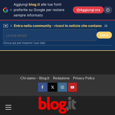
Aggiungi
blog.it
alle tue fonti
preferite su Google per restare
Aggiungi ora
sempre informato
✉️
Entra nella community - ricevi le notizie che contano
IA
Entra
Clicca qui per inserire i tuoi dati
Vai
Chi siamo – Blog.it
Redazione
Privacy Policy
Chiara Ferragni incanta Formentera:
scatti esclusivi della sua vacanza da
al
sogno.
contenuto
Facebook
Twitter
Instagram
YouTube
3
Iran, Araqchi “Un accordo con l’Oman su
Hormuz è vicino”. Nave colpita da un
Chiara Ferragni risponde agli haters:
proiettile nello Stretto
i suoi figli e le critiche sul peso.