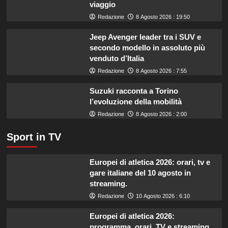
viaggio
quali
marche
Redazione
8 Agosto 2026 : 19:50
evitare
nei
Jeep Avenger leader tra i SUV e
supermercati.
secondo modello in assoluto più
venduto d’Italia
Redazione
8 Agosto 2026 : 7:55
Suzuki racconta a Torino
l’evoluzione della mobilità
Redazione
8 Agosto 2026 : 2:00
Sport in TV
Europei di atletica 2026: orari, tv e
gare italiane del 10 agosto in
streaming.
Redazione
10 Agosto 2026 : 6:10
Europei di atletica 2026:
programma, orari, TV e streaming