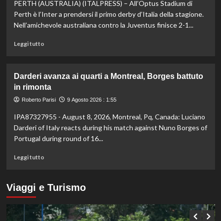
PERTH (AUSTRALIA) (ITALPRESS) – All’Optus Stadium di
di
atletica,
Perth è l’Inter a prendersi il primo derby d’Italia della stagione.
Jacobs
Nell’amichevole australiana contro la Juventus finisce 2-1...
e
Battocletti
Leggi
Leggi tutto
a
di
Birmingham
più
per
su
Darderi avanza ai quarti a Montreal, Borges battuto
difendere
All’Inter
in rimonta
gli
il
ori
primo
Roberto Parisi
9 Agosto 2026 : 1:55
di
derby
IPA87327955 - August 8, 2026, Montreal, Pq, Canada: Luciano
Roma
d’Italia
stagionale,
Darderi of Italy reacts during his match against Nuno Borges of
Juventus
Portugal during round of 16...
sconfitta
2-
Leggi
Leggi tutto
1
di
più
su
Viaggi e Turismo
Darderi
avanza
ai