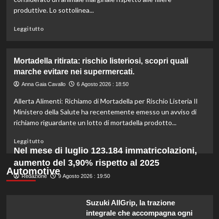
l’organico
produttive. Lo sottolinea...
per
certificazioni
Leggi
Leggi tutto
più
di
rigorose.
più
su
Mortadella ritirata: rischio listeriosi, scopri quali
Il
marche evitare nei supermercati.
cavallo:
una
Anna Gaia Cavallo
6 Agosto 2026 : 18:50
risorsa
Allerta Alimenti: Richiamo di Mortadella per Rischio Listeria Il
indispensabile
per
Ministero della Salute ha recentemente emesso un avviso di
l’agricoltura
richiamo riguardante un lotto di mortadella prodotto...
moderna
e
Leggi
Leggi tutto
sostenibile.
di
Nel mese di luglio 123.184 immatricolazioni,
più
aumento del 3,90% rispetto al 2025
su
Automotive
Redazione
Mortadella
9 Agosto 2026 : 19:50
ritirata:
rischio
Suzuki AllGrip, la trazione
listeriosi,
integrale che accompagna ogni
scopri