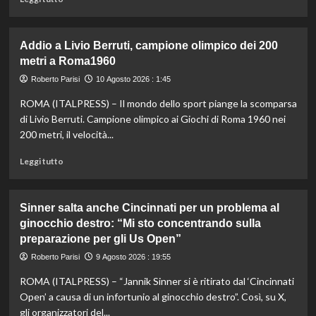
di
più
su
Addio a Livio Berruti, campione olimpico dei 200
Letture
metri a Roma1960
domenicali
e
Roberto Parisi
10 Agosto 2026 : 1:45
zuzzurelloni:
ROMA (ITALPRESS) – Il mondo dello sport piange la scomparsa
Malagò,
è
di Livio Berruti. Campione olimpico ai Giochi di Roma 1960 nei
l’ora
200 metri, il velocità...
di
colpire
Leggi
Leggi tutto
/
di
di
più
Italo
su
Sinner salta anche Cincinnati per un problema al
Cucci
Addio
ginocchio destro: “Mi sto concentrando sulla
a
preparazione per gli Us Open”
Livio
Berruti,
Roberto Parisi
9 Agosto 2026 : 19:55
campione
olimpico
ROMA (ITALPRESS) – “Jannik Sinner si è ritirato dal ‘Cincinnati
dei
Open’ a causa di un infortunio al ginocchio destro”. Così, su X,
200
gli organizzatori del...