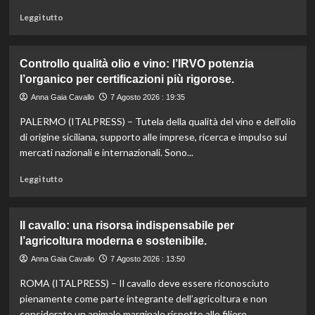
le
sue
Leggi
Leggi tutto
eccellenze
di
agroalimentari
più
certificate.
su
Controllo qualità olio e vino: l’IRVO potenzia
Marco
l’organico per certificazioni più rigorose.
Bianchi:
“Ricette
Anna Gaia Cavallo
7 Agosto 2026 : 19:35
incompiute,
PALERMO (ITALPRESS) – Tutela della qualità del vino e dell’olio
come
le
di origine siciliana, supporto alle imprese, ricerca e impulso sui
vite
mercati nazionali e internazionali. Sono...
colpite
dai
Leggi
Leggi tutto
tagli
di
agli
più
aiuti
su
Il cavallo: una risorsa indispensabile per
umanitari”.
Controllo
l’agricoltura moderna e sostenibile.
qualità
olio
Anna Gaia Cavallo
7 Agosto 2026 : 13:50
e
ROMA (ITALPRESS) – Il cavallo deve essere riconosciuto
vino:
l’IRVO
pienamente come parte integrante dell’agricoltura e non
potenzia
considerato un animale marginale rispetto alle filiere