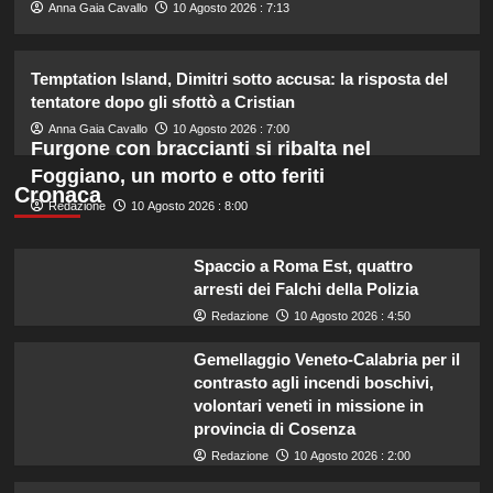
2
Anna Gaia Cavallo
10 Agosto 2026 : 7:13
Chiara Ferragni incanta Formentera:
Temptation Island, Dimitri sotto accusa: la risposta del
scatti esclusivi della sua vacanza da
tentatore dopo gli sfottò a Cristian
sogno.
3
Anna Gaia Cavallo
10 Agosto 2026 : 7:00
Furgone con braccianti si ribalta nel
Foggiano, un morto e otto feriti
Cronaca
Chiara Ferragni risponde agli haters:
Redazione
10 Agosto 2026 : 8:00
i suoi figli e le critiche sul peso.
4
Spaccio a Roma Est, quattro
arresti dei Falchi della Polizia
Redazione
10 Agosto 2026 : 4:50
William e Kate: le loro destinazioni
di vacanza preferite svelate!
Gemellaggio Veneto-Calabria per il
5
contrasto agli incendi boschivi,
volontari veneti in missione in
provincia di Cosenza
Redazione
10 Agosto 2026 : 2:00