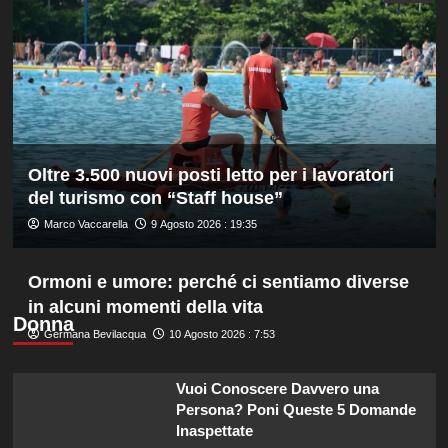
quarti
a
Montreal,
Borges
battuto
in
rimonta
Oltre 3.500 nuovi posti letto per i lavoratori
del turismo con “Staff house”
Marco Vaccarella
9 Agosto 2026 : 19:35
Ormoni e umore: perché ci sentiamo diverse
in alcuni momenti della vita
Donna
Germana Bevilacqua
10 Agosto 2026 : 7:53
Vuoi Conoscere Davvero una
Persona? Poni Queste 5 Domande
Inaspettate