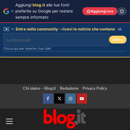
Aggiungi
blog.it
alle tue fonti
preferite su Google per restare
Aggiungi ora
sempre informato
✉️
Entra nella community - ricevi le notizie che contano
IA
Entra
Clicca qui per inserire i tuoi dati
Vai
Chi siamo – Blog.it
Redazione
Privacy Policy
al
contenuto
Facebook
Twitter
Instagram
YouTube