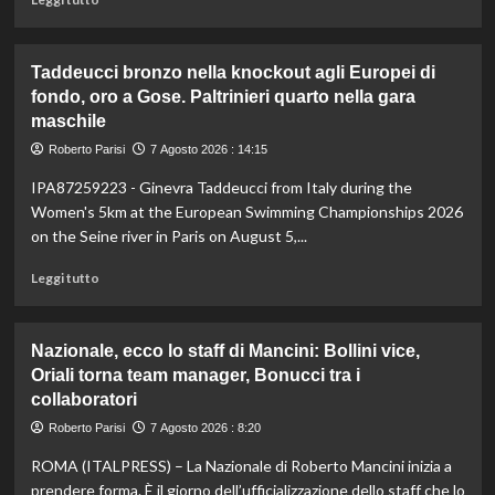
di
più
su
Taddeucci bronzo nella knockout agli Europei di
In
fondo, oro a Gose. Paltrinieri quarto nella gara
Gran
maschile
Bretagna
Bezzecchi
Roberto Parisi
7 Agosto 2026 : 14:15
torna
in
IPA87259223 - Ginevra Taddeucci from Italy during the
sella
Women's 5km at the European Swimming Championships 2026
ed
on the Seine river in Paris on August 5,...
è
davanti
Leggi
Leggi tutto
a
di
tutti
più
nelle
su
Nazionale, ecco lo staff di Mancini: Bollini vice,
Practice
Taddeucci
Oriali torna team manager, Bonucci tra i
bronzo
collaboratori
nella
knockout
Roberto Parisi
7 Agosto 2026 : 8:20
agli
Europei
ROMA (ITALPRESS) – La Nazionale di Roberto Mancini inizia a
di
prendere forma. È il giorno dell’ufficializzazione dello staff che lo