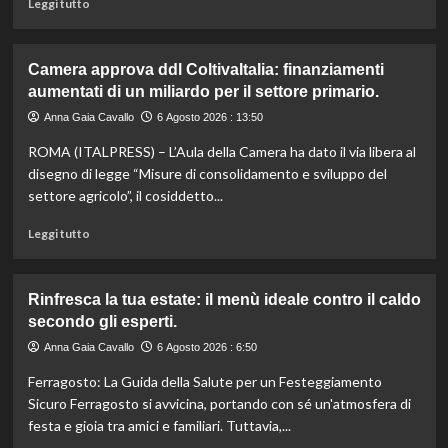
Leggi
Leggi tutto
sostenibile.
di
più
su
Camera approva ddl ColtivaItalia: finanziamenti
Mortadella
aumentati di un miliardo per il settore primario.
ritirata:
rischio
Anna Gaia Cavallo
6 Agosto 2026 : 13:50
listeriosi,
ROMA (ITALPRESS) – L’Aula della Camera ha dato il via libera al
scopri
quali
disegno di legge “Misure di consolidamento e sviluppo del
marche
settore agricolo”, il cosiddetto...
evitare
nei
Leggi
Leggi tutto
supermercati.
di
più
su
Rinfresca la tua estate: il menù ideale contro il caldo
Camera
secondo gli esperti.
approva
ddl
Anna Gaia Cavallo
6 Agosto 2026 : 6:50
ColtivaItalia:
Ferragosto: La Guida della Salute per un Festeggiamento
finanziamenti
aumentati
Sicuro Ferragosto si avvicina, portando con sé un'atmosfera di
di
festa e gioia tra amici e familiari. Tuttavia,...
un