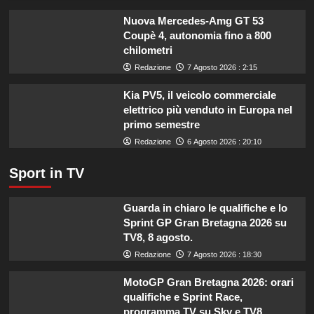
imprese
di
Nuova Mercedes-Amg GT 53
pesca
Coupè 4, autonomia fino a 800
e
chilometri
acquacoltura
Redazione
7 Agosto 2026 : 2:15
colpite
da
Kia PV5, il veicolo commerciale
calamità.
elettrico più venduto in Europa nel
primo semestre
Redazione
6 Agosto 2026 : 20:10
Sport in TV
Guarda in chiaro le qualifiche e lo
Sprint GP Gran Bretagna 2026 su
TV8, 8 agosto.
Redazione
7 Agosto 2026 : 18:30
MotoGP Gran Bretagna 2026: orari
qualifiche e Sprint Race,
programma TV su Sky e TV8.