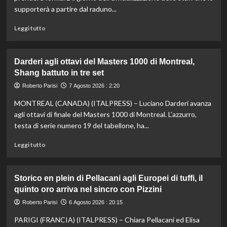
fondo,
supporterà a partire dal raduno...
oro
a
Leggi
Leggi tutto
Gose.
di
Paltrinieri
più
quarto
su
Darderi agli ottavi del Masters 1000 di Montreal,
nella
Nazionale,
Shang battuto in tre set
gara
ecco
maschile
lo
Roberto Parisi
7 Agosto 2026 : 2:20
staff
MONTREAL (CANADA) (ITALPRESS) – Luciano Darderi avanza
di
Mancini:
agli ottavi di finale del Masters 1000 di Montreal. L’azzurro,
Bollini
testa di serie numero 19 del tabellone, ha...
vice,
Oriali
Leggi
Leggi tutto
torna
di
team
più
manager,
su
Storico en plein di Pellacani agli Europei di tuffi, il
Bonucci
Darderi
quinto oro arriva nel sincro con Pizzini
tra
agli
i
ottavi
Roberto Parisi
6 Agosto 2026 : 20:15
collaboratori
del
PARIGI (FRANCIA) (ITALPRESS) – Chiara Pellacani ed Elisa
Masters