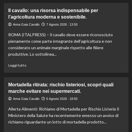
più
su
Il cavallo: una risorsa indispensabile per
Controllo
l’agricoltura moderna e sostenibile.
qualità
olio
Anna Gaia Cavallo
7 Agosto 2026 : 13:50
e
ROMA (ITALPRESS) – Il cavallo deve essere riconosciuto
vino:
l’IRVO
pienamente come parte integrante dell’agricoltura e non
potenzia
considerato un animale marginale rispetto alle filiere
l’organico
produttive. Lo sottolinea...
per
certificazioni
Leggi
Leggi tutto
più
di
rigorose.
più
su
Mortadella ritirata: rischio listeriosi, scopri quali
Il
marche evitare nei supermercati.
cavallo:
una
Anna Gaia Cavallo
6 Agosto 2026 : 18:50
risorsa
Allerta Alimenti: Richiamo di Mortadella per Rischio Listeria Il
indispensabile
per
Ministero della Salute ha recentemente emesso un avviso di
l’agricoltura
richiamo riguardante un lotto di mortadella prodotto...
moderna
e