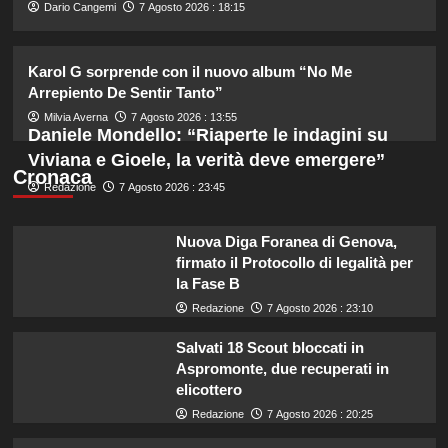
2
Dario Cangemi
7 Agosto 2026 : 18:15
Elisabetta Gregoraci e la sorella
Karol G sorprende con il nuovo album “No Me
Marzia: vacanza da sogno in
Arrepiento De Sentir Tanto”
Sardegna!
3
Milvia Averna
7 Agosto 2026 : 13:55
Daniele Mondello: “Riaperte le indagini su
Viviana e Gioele, la verità deve emergere”
Tradimenti di Benjamin Mascolo:
Cronaca
Redazione
7 Agosto 2026 : 23:45
Bella Thorne rivela i segreti nascosti
della loro relazione.
4
Nuova Diga Foranea di Genova,
firmato il Protocollo di legalità per
Dove Cameron in Italia: vacanze da
la Fase B
sogno con le amiche prima del
Redazione
7 Agosto 2026 : 23:10
matrimonio con Damiano David.
5
Salvati 18 Scout bloccati in
Aspromonte, due recuperati in
elicottero
Redazione
7 Agosto 2026 : 20:25