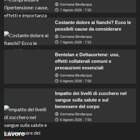
Germana Bevilacqua
7 Agosto 2026 : 7:55
Costante dolore ai fianchi? Ecco le
possibili cause da considerare
Germana Bevilacqua
7 Agosto 2026 : 7:52
Bentelan e Deltacortene: uso,
effetti collaterali comuni e
precauzioni essenziali
Germana Bevilacqua
6 Agosto 2026 : 7:56
Impatto dei livelli di zucchero nel
sangue sulla salute e sul
benessere del corpo
Germana Bevilacqua
6 Agosto 2026 : 7:55
Mobilità: Opportunità per 64 Assistenti e 123
Lavoro
Funzionari, scopri come candidarti!