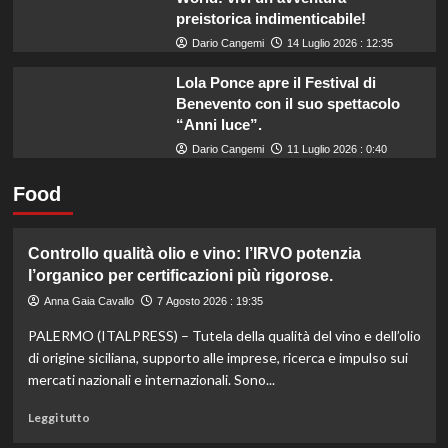
preistorica indimenticabile!
Dario Cangemi
14 Luglio 2026 : 12:35
Lola Ponce apre il Festival di
Benevento con il suo spettacolo
“Anni luce”.
Dario Cangemi
11 Luglio 2026 : 0:40
Food
Controllo qualità olio e vino: l’IRVO potenzia
l’organico per certificazioni più rigorose.
Anna Gaia Cavallo
7 Agosto 2026 : 19:35
PALERMO (ITALPRESS) – Tutela della qualità del vino e dell’olio
di origine siciliana, supporto alle imprese, ricerca e impulso sui
mercati nazionali e internazionali. Sono...
Leggi
Leggi tutto
di