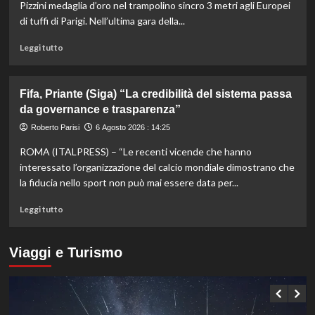
1000
Pizzini medaglia d’oro nel trampolino sincro 3 metri agli Europei
di
di tuffi di Parigi. Nell’ultima gara della...
Montreal,
Shang
Leggi
Leggi tutto
battuto
di
in
più
tre
su
Fifa, Priante (Siga) “La credibilità del sistema passa
set
Storico
da governance e trasparenza”
en
plein
Roberto Parisi
6 Agosto 2026 : 14:25
di
ROMA (ITALPRESS) – “Le recenti vicende che hanno
Pellacani
agli
interessato l’organizzazione del calcio mondiale dimostrano che
Europei
la fiducia nello sport non può mai essere data per...
di
tuffi,
Leggi
Leggi tutto
il
di
quinto
più
oro
su
Viaggi e Turismo
arriva
Fifa,
nel
Priante
sincro
(Siga)
con
“La
Pizzini
credibilità