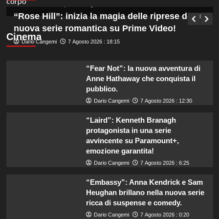
Germana Bevilacqua
7 Agosto 2026 : 19:00
“Rose Hill”: inizia la magia delle riprese della
nuova serie romantica su Prime Video!
Cinema
Dario Cangemi
7 Agosto 2026 : 18:15
“Fear Not”: la nuova avventura di
Anne Hathaway che conquista il
pubblico.
Dario Cangemi
7 Agosto 2026 : 12:30
“Laird”: Kenneth Branagh
protagonista in una serie
avvincente su Paramount+,
emozione garantita!
Dario Cangemi
7 Agosto 2026 : 6:25
“Embassy”: Anna Kendrick e Sam
Heughan brillano nella nuova serie
ricca di suspense e comedy.
Dario Cangemi
7 Agosto 2026 : 0:20