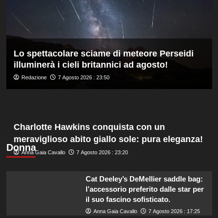
del
sistema
passa
da
governance
Lo spettacolare sciame di meteore Perseidi
e
illuminerà i cieli britannici ad agosto!
trasparenza”
Redazione
7 Agosto 2026 : 23:50
Charlotte Hawkins conquista con un
meraviglioso abito giallo sole: pura eleganza!
Donna
Anna Gaia Cavallo
7 Agosto 2026 : 23:20
Cat Deeley’s DeMellier saddle bag:
l’accessorio preferito dalle star per
il suo fascino sofisticato.
Anna Gaia Cavallo
7 Agosto 2026 : 17:25