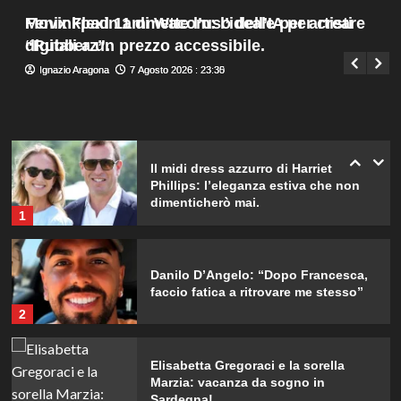
della loro relazione.
Menu
4
Fenix Flexin ammette l’uso dell’IA per creare
Movinkpad 11 di Wacom: l’ideale per artisti
Giuseppe Recca
7 Agosto 2026 : 19:55
principale
“Rubberz”.
digitali a un prezzo accessibile.
Dove Cameron in Italia: vacanze da
Ignazio Aragona
Ignazio Aragona
7 Agosto 2026 : 23:35
7 Agosto 2026 : 23:30
sogno con le amiche prima del
matrimonio con Damiano David.
5
Il midi dress azzurro di Harriet
Phillips: l’eleganza estiva che non
dimenticherò mai.
1
Danilo D’Angelo: “Dopo Francesca,
faccio fatica a ritrovare me stesso”
2
Elisabetta Gregoraci e la sorella
Marzia: vacanza da sogno in
Sardegna!