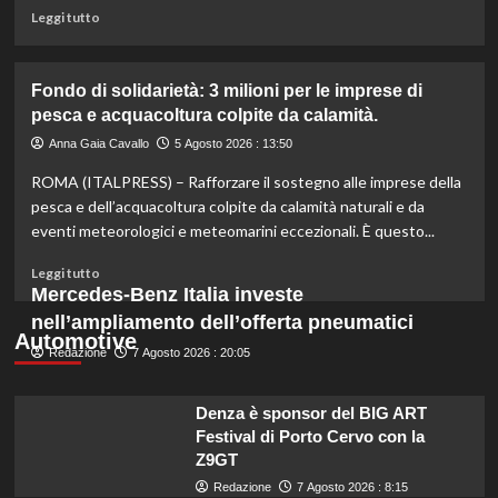
miliardo
Leggi
Leggi tutto
per
di
il
più
settore
su
Fondo di solidarietà: 3 milioni per le imprese di
primario.
Rinfresca
pesca e acquacoltura colpite da calamità.
la
tua
Anna Gaia Cavallo
5 Agosto 2026 : 13:50
estate:
ROMA (ITALPRESS) – Rafforzare il sostegno alle imprese della
il
menù
pesca e dell’acquacoltura colpite da calamità naturali e da
ideale
eventi meteorologici e meteomarini eccezionali. È questo...
contro
il
Leggi
Leggi tutto
caldo
di
Mercedes-Benz Italia investe
secondo
più
nell’ampliamento dell’offerta pneumatici
gli
su
Automotive
esperti.
Redazione
Fondo
7 Agosto 2026 : 20:05
di
solidarietà:
Denza è sponsor del BIG ART
3
Festival di Porto Cervo con la
milioni
Z9GT
per
le
Redazione
7 Agosto 2026 : 8:15