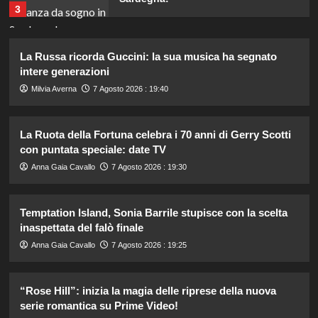
3
Tradimenti di Benjamin Mascolo:
La Russa ricorda Guccini: la sua musica ha segnato
Bella Thorne rivela i segreti nascosti
intere generazioni
della loro relazione.
4
Milvia Averna
7 Agosto 2026 : 19:40
Dove Cameron in Italia: vacanze da
La Ruota della Fortuna celebra i 70 anni di Gerry Scotti
sogno con le amiche prima del
con puntata speciale: date TV
matrimonio con Damiano David.
5
Anna Gaia Cavallo
7 Agosto 2026 : 19:30
Il midi dress azzurro di Harriet
Temptation Island, Sonia Barrile stupisce con la scelta
Phillips: l’eleganza estiva che non
inaspettata del falò finale
dimenticherò mai.
1
Anna Gaia Cavallo
7 Agosto 2026 : 19:25
“Rose Hill”: inizia la magia delle riprese della nuova
Danilo D’Angelo: “Dopo Francesca,
faccio fatica a ritrovare me stesso”
serie romantica su Prime Video!