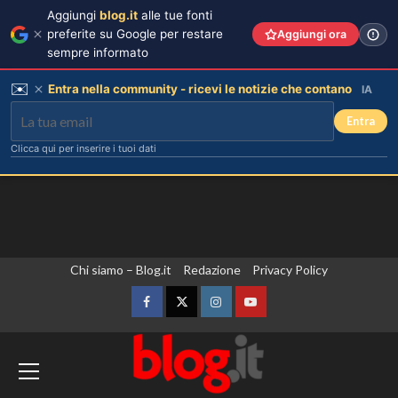
Aggiungi
blog.it
alle tue fonti
preferite su Google per restare
Aggiungi ora
sempre informato
✉️
Entra nella community - ricevi le notizie che contano
IA
Entra
Clicca qui per inserire i tuoi dati
Vai
Chi siamo – Blog.it
Redazione
Privacy Policy
Elisabetta Gregoraci e la sorella
Marzia: vacanza da sogno in
al
Sardegna!
contenuto
Facebook
Twitter
Instagram
YouTube
3
L’Ambasciata d’Italia a Praga apre le
porte per celebrare gli ottant’anni della
Tradimenti di Benjamin Mascolo:
Bella Thorne rivela i segreti nascosti
Vespa