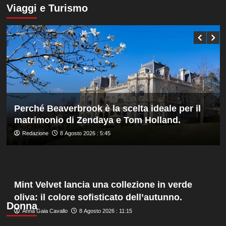
manager,
su
Viaggi e Turismo
Bonucci
Darderi
tra
agli
i
ottavi
collaboratori
del
Masters
1000
di
Montreal,
Shang
battuto
Perché Beaverbrook è la scelta ideale per il
in
matrimonio di Zendaya e Tom Holland.
tre
set
Redazione
8 Agosto 2026 : 5:45
Mint Velvet lancia una collezione in verde
oliva: il colore sofisticato dell’autunno.
Donna
Anna Gaia Cavallo
8 Agosto 2026 : 11:15