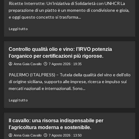
Ricette Interrotte: Un’Iniziativa di Solidarietà con UNHCR La
preparazione di un piatto è un momento di condivisione e gioia,
e oggi questo concetto si trasforma...
Leggi
Leggi tutto
di
più
su
Controllo qualità olio e vino: l’IRVO potenzia
Marco
l’organico per certificazioni più rigorose.
Bianchi:
“Ricette
Anna Gaia Cavallo
7 Agosto 2026 : 19:35
incompiute,
PALERMO (ITALPRESS) – Tutela della qualità del vino e dell’olio
come
le
di origine siciliana, supporto alle imprese, ricerca e impulso sui
vite
mercati nazionali e internazionali. Sono...
colpite
dai
Leggi
Leggi tutto
tagli
di
agli
più
aiuti
su
Il cavallo: una risorsa indispensabile per
umanitari”.
Controllo
l’agricoltura moderna e sostenibile.
qualità
olio
Anna Gaia Cavallo
7 Agosto 2026 : 13:50