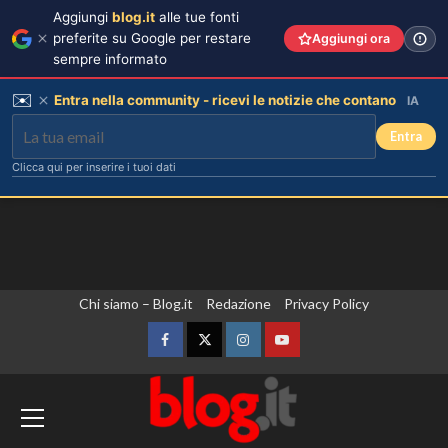
Aggiungi
blog.it
alle tue fonti
preferite su Google per restare
Aggiungi ora
sempre informato
✉️
Entra nella community - ricevi le notizie che contano
IA
Entra
Clicca qui per inserire i tuoi dati
Vai
Chi siamo – Blog.it
Redazione
Privacy Policy
Carolina Marconi svela il terribile
momento in Pronto Soccorso:
al
“Temevo il ritorno del tumore.”
contenuto
Facebook
Twitter
Instagram
YouTube
3
Zelensky in Serbia, prima visita
Carolina Marconi in vacanza:
“Pressione alta, nausea e mal di
dall’inizio della guerra