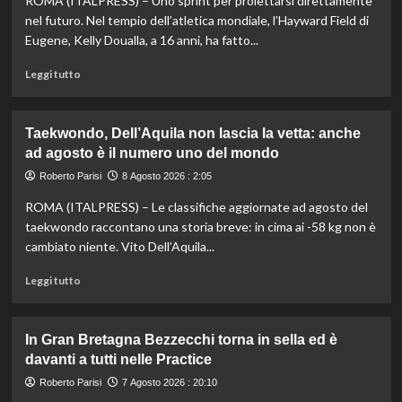
ROMA (ITALPRESS) – Uno sprint per proiettarsi direttamente
nel futuro. Nel tempio dell’atletica mondiale, l’Hayward Field di
Eugene, Kelly Doualla, a 16 anni, ha fatto...
Leggi
Leggi tutto
di
più
su
Taekwondo, Dell’Aquila non lascia la vetta: anche
Impresa
ad agosto è il numero uno del mondo
di
Kelly
Roberto Parisi
8 Agosto 2026 : 2:05
Doualla:
ROMA (ITALPRESS) – Le classifiche aggiornate ad agosto del
a
16
taekwondo raccontano una storia breve: in cima ai -58 kg non è
anni
cambiato niente. Vito Dell’Aquila...
è
bronzo
Leggi
Leggi tutto
sui
di
100
più
ai
su
In Gran Bretagna Bezzecchi torna in sella ed è
Mondiali
Taekwondo,
davanti a tutti nelle Practice
U20
Dell’Aquila
non
Roberto Parisi
7 Agosto 2026 : 20:10
lascia