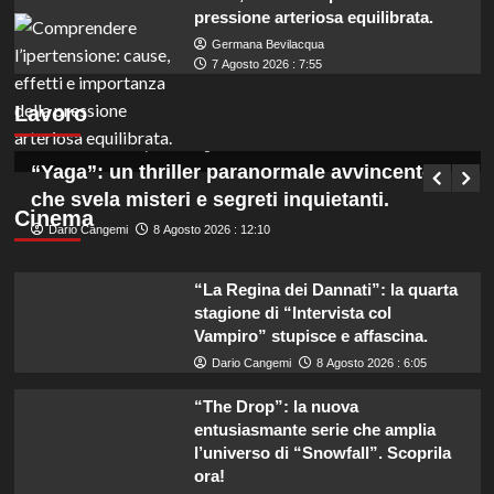
pressione arteriosa equilibrata.
Germana Bevilacqua
Assunzioni in Veneto: 6 coadiutori
7 Agosto 2026 : 7:55
amministrativi cercasi, lavoro a tempo
Lavoro
indeterminato.
Germana Bevilacqua
8 Agosto 2026 : 12:55
“Yaga”: un thriller paranormale avvincente
che svela misteri e segreti inquietanti.
Cinema
Dario Cangemi
8 Agosto 2026 : 12:10
“La Regina dei Dannati”: la quarta
stagione di “Intervista col
Vampiro” stupisce e affascina.
Dario Cangemi
8 Agosto 2026 : 6:05
“The Drop”: la nuova
entusiasmante serie che amplia
l’universo di “Snowfall”. Scoprila
ora!