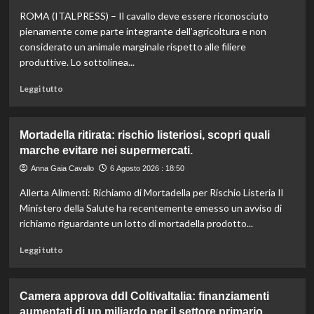
e
ROMA (ITALPRESS) – Il cavallo deve essere riconosciuto
vino:
l’IRVO
pienamente come parte integrante dell’agricoltura e non
potenzia
considerato un animale marginale rispetto alle filiere
l’organico
produttive. Lo sottolinea...
per
certificazioni
Leggi
Leggi tutto
più
di
rigorose.
più
su
Mortadella ritirata: rischio listeriosi, scopri quali
Il
marche evitare nei supermercati.
cavallo:
una
Anna Gaia Cavallo
6 Agosto 2026 : 18:50
risorsa
Allerta Alimenti: Richiamo di Mortadella per Rischio Listeria Il
indispensabile
per
Ministero della Salute ha recentemente emesso un avviso di
l’agricoltura
richiamo riguardante un lotto di mortadella prodotto...
moderna
e
Leggi
Leggi tutto
sostenibile.
di
più
su
Camera approva ddl ColtivaItalia: finanziamenti
Mortadella
aumentati di un miliardo per il settore primario.