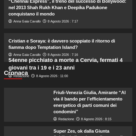
“Chennai Express”, il treno del successo di Bollywood:
2
nel 2013 Shah Rukh Khan e Deepika Padukone
conquistano il mondo
Carolina Marconi svela il terribile
Anna Gaia Cavallo
8 Agosto 2026 : 7:17
momento in Pronto Soccorso:
“Temevo il ritorno del tumore.”
3
Cristian e Soraya: è davvero scoppiato il ritorno di
fiamma dopo Temptation Island?
Carolina Marconi in vacanza:
Anna Gaia Cavallo
8 Agosto 2026 : 7:16
“Pressione alta, nausea e mal di
54enne picchiato a morte a Cervia, fermati 4
testa, ho temuto il peggio.”
giovani tra i 19 e i 23 anni
4
Cronaca
Redazione
8 Agosto 2026 : 11:00
Debora Bragetti in vacanza da sola:
finita la relazione con Alessio Pilli
Friuli-Venezia Giulia, Amirante “Al
Stella?
via il bando per l’efficientamento
5
energetico di parti comuni dei
condomini”
Redazione
8 Agosto 2026 : 8:15
Super Zes, ok dalla Giunta