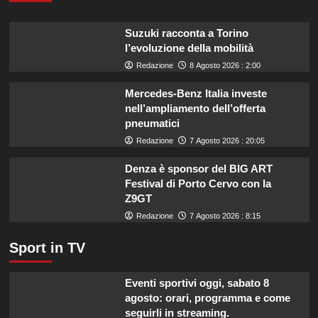
la
tua
Suzuki racconta a Torino
estate:
l’evoluzione della mobilità
il
menù
Redazione
8 Agosto 2026 : 2:00
ideale
contro
Mercedes-Benz Italia investe
il
nell’ampliamento dell’offerta
caldo
pneumatici
secondo
Redazione
7 Agosto 2026 : 20:05
gli
esperti.
Denza è sponsor del BIG ART
Festival di Porto Cervo con la
Z9GT
Redazione
7 Agosto 2026 : 8:15
Sport in TV
Eventi sportivi oggi, sabato 8
agosto: orari, programma e come
seguirli in streaming.