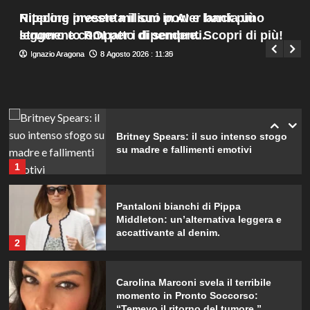
testa, ho temuto il peggio.”
Menu
4
Nitecore presenta il suo power bank più
Rippling investe milioni in AI e lancia uno
Giuseppe Recca
8 Agosto 2026 : 7:45
principale
leggero e compatto di sempre. Scopri di più!
strumento ROI per i dipendenti.
Debora Bragetti in vacanza da sola:
Ignazio Aragona
Ignazio Aragona
8 Agosto 2026 : 11:30
8 Agosto 2026 : 11:25
finita la relazione con Alessio Pilli
Stella?
5
Britney Spears: il suo intenso sfogo
su madre e fallimenti emotivi
1
Pantaloni bianchi di Pippa
Middleton: un’alternativa leggera e
accattivante al denim.
2
Carolina Marconi svela il terribile
momento in Pronto Soccorso:
“Temevo il ritorno del tumore.”