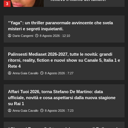
3
Carolina Marconi in vacanza:
“Yaga”: un thriller paranormale avvincente che svela
“Pressione alta, nausea e mal di
misteri e segreti inquietanti.
testa, ho temuto il peggio.”
4
Dario Cangemi
8 Agosto 2026 : 12:10
Debora Bragetti in vacanza da sola:
Palinsesti Mediaset 2026-2027, tutte le novità: grandi
finita la relazione con Alessio Pilli
ritorni, reality, fiction e nuovi show su Canale 5, Italia 1 e
Stella?
Rete 4
5
Anna Gaia Cavallo
8 Agosto 2026 : 7:27
Britney Spears: il suo intenso sfogo
su madre e fallimenti emotivi
Affari Tuoi 2026, torna Stefano De Martino: data
ufficiale, novità e cosa aspettarsi dalla nuova stagione
1
su Rai 1
Anna Gaia Cavallo
8 Agosto 2026 : 7:23
Pantaloni bianchi di Pippa
Middleton: un’alternativa leggera e
accattivante al denim.