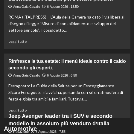
ritirata:
rischio
Anna Gaia Cavallo
6 Agosto 2026 : 13:50
listeriosi,
ROMA (ITALPRESS) – L’Aula della Camera ha dato il via libera al
scopri
quali
disegno di legge “Misure di consolidamento e sviluppo del
marche
settore agricolo”, il cosiddetto...
evitare
nei
Leggi
Leggi tutto
supermercati.
di
più
su
Rinfresca la tua estate: il menù ideale contro il caldo
Camera
secondo gli esperti.
approva
ddl
Anna Gaia Cavallo
6 Agosto 2026 : 6:50
ColtivaItalia:
Ferragosto: La Guida della Salute per un Festeggiamento
finanziamenti
aumentati
Sicuro Ferragosto si avvicina, portando con sé un'atmosfera di
di
festa e gioia tra amici e familiari. Tuttavia,...
un
miliardo
Leggi
Leggi tutto
per
di
Jeep Avenger leader tra i SUV e secondo
il
più
modello in assoluto più venduto d’Italia
settore
su
Automotive
primario.
Redazione
Rinfresca
8 Agosto 2026 : 7:55