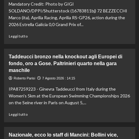
Mandatory Credit: Photo by GIGI
la
vetta:
SOLDANO/DPPI/Shutterstock (16783811bj) 72 BEZZECCHI
anche
Marco (ita), Aprilia Racing, Aprilia RS-GP26, action during the
ad
2026 Estrella Galicia 0,0 Grand Prix of...
agosto
è
Leggi
Leggi tutto
il
di
numero
più
uno
su
Taddeucci bronzo nella knockout agli Europei di
del
In
fondo, oro a Gose. Paltrinieri quarto nella gara
mondo
Gran
maschile
Bretagna
Bezzecchi
Roberto Parisi
7 Agosto 2026 : 14:15
torna
in
IPA87259223 - Ginevra Taddeucci from Italy during the
sella
Women's 5km at the European Swimming Championships 2026
ed
on the Seine river in Paris on August 5,...
è
davanti
Leggi
Leggi tutto
a
di
tutti
più
nelle
su
Nazionale, ecco lo staff di Mancini: Bollini vice,
Practice
Taddeucci