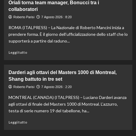
Oriali torna team manager, Bonucci tra i
bronzo
collaboratori
nella
knockout
Roberto Parisi
7 Agosto 2026 : 8:20
agli
Europei
ROMA (ITALPRESS) – La Nazionale di Roberto Mancini inizia a
di
prendere forma. È il giorno dell’ufficializzazione dello staff che lo
fondo,
supporterà a partire dal raduno...
oro
a
Leggi
Leggi tutto
Gose.
di
Paltrinieri
più
quarto
su
Darderi agli ottavi del Masters 1000 di Montreal,
nella
Nazionale,
Shang battuto in tre set
gara
ecco
maschile
lo
Roberto Parisi
7 Agosto 2026 : 2:20
staff
MONTREAL (CANADA) (ITALPRESS) – Luciano Darderi avanza
di
Mancini:
agli ottavi di finale del Masters 1000 di Montreal. L’azzurro,
Bollini
testa di serie numero 19 del tabellone, ha...
vice,
Oriali
Leggi
Leggi tutto
torna
di
team
più