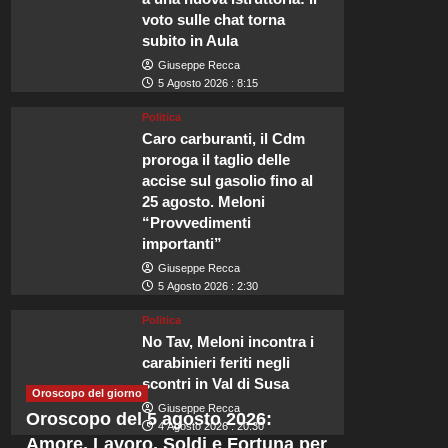
voto sulle chat torna
subito in Aula
Giuseppe Recca
5 Agosto 2026 : 8:15
Viaggi
Politica
Caro carburanti, il Cdm
I migliori hotel a Shoredi
proroga il taglio delle
accise sul gasolio fino al
l’essenza dell’East London
25 agosto. Meloni
“Provvedimenti
Redazione
5 Agosto 2026 : 6:11
importanti”
Shoreditch: Dalla Malavita alla Creatività Shoreditch, un tempo il terri
Giuseppe Recca
5 Agosto 2026 : 2:30
legata al crimine e ai tessitori di seta,...
Politica
Leggi
Leggi tutto
No Tav, Meloni incontra i
di
carabinieri feriti negli
più
su
scontri in Val di Susa
Oroscopo del giorno
I
Giuseppe Recca
Oroscopo del 5 agosto 2026:
migliori
4 Agosto 2026 : 20:30
hotel
Amore, Lavoro, Soldi e Fortuna per