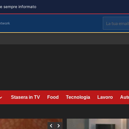
are sempre informato
etwork
Stasera in TV
Food
Tecnologia
Lavoro
Aut