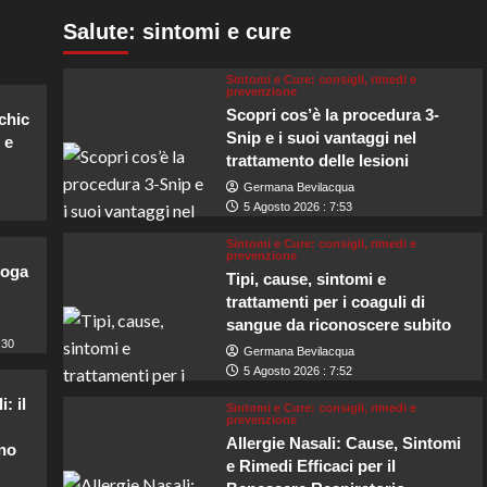
Salute: sintomi e cure
Sintomi e Cure: consigli, rimedi e
prevenzione
Scopri cos’è la procedura 3-
chic
Snip e i suoi vantaggi nel
 e
trattamento delle lesioni
Germana Bevilacqua
5 Agosto 2026 : 7:53
Sintomi e Cure: consigli, rimedi e
prevenzione
yoga
Tipi, cause, sintomi e
trattamenti per i coaguli di
sangue da riconoscere subito
:30
Germana Bevilacqua
5 Agosto 2026 : 7:52
: il
Sintomi e Cure: consigli, rimedi e
prevenzione
Allergie Nasali: Cause, Sintomi
uno
e Rimedi Efficaci per il