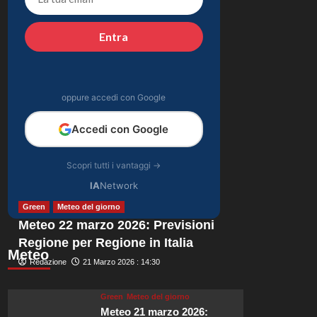
con Basalari e
4
contrasti secondo
Entra
Parpiglia
Gossip
Bradley Cooper e Gigi
Hadid: scintille
d’amore con anelli
oppure accedi con Google
5
misteriosi.
Matrimonio in arrivo?
Accedi con Google
Scopri tutti i vantaggi →
IA
Network
Green
Meteo del giorno
Meteo 22 marzo 2026: Previsioni
Regione per Regione in Italia
Meteo
Redazione
21 Marzo 2026 : 14:30
Green
Meteo del giorno
Meteo 21 marzo 2026: