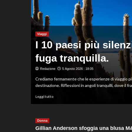
3
metri
agli
Europei
di
Parigi.
Conte
Viaggi
e
I 10 paesi più silen
Pelligra
argento
fuga tranquilla.
nel
sincro
 primo
dalla
Redazione
5 Agosto 2026 : 18:05
piattaforma
a
Crediamo fermamente che le esperienze di viaggio pi
10
metri
destinazione. Riflessioni in angoli tranquilli, dove il fr
Leggi
Leggi tutto
di
ale
più
su
I
Donna
10
Gillian Anderson sfoggia una blusa M
paesi