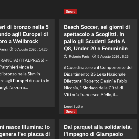
Sport
eri di bronzo nella 5
Beach Soccer, sei giorni di
ondo agli Europei di
spettacolo a Scoglitti. In
 oro a Wellbrock
palio gli Scudetti Serie A
Q8, Under 20 e Femminile
arisi
5 Agosto 2026 : 14:25
Roberto Parisi
5 Agosto 2026 : 8:25
FRANCIA) (ITALPRESS) –
altrinieri vince la
il Coordinatore e il Componente del
di bronzo nella 5km in
Dipartimento BS Lega Nazionale
re agli Europei di nuoto in
Dilettanti Roberto Desini e Fabio
igi. L’azzurro...
Nicosia, il Sindaco della Città di
Vittoria Francesco Aiello, il...
Leggi
o
di
Leggi
Leggi tutto
più
di
Sport
su
più
Paltrinieri
su
ni nasce Illumina: lo
Dal parquet alla solidarietà,
di
Beach
igenera l’ex piazza di
bronzo
l’impegno di Giampaolo
Soccer,