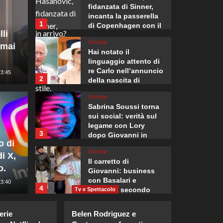
fidanzata di Sinner,
incanta la passerella
1
di Copenhagen con il
li
suo stile.
Gossip
 mai
Hai notato il
Mondo
linguaggio attento di
L’Amba
re Carlo nell’annuncio
23:45
2
della nascita di
Eugenia?
Marcel
Gossip
Sabrina Soussi torna
plosivo trovato
Coman
sui social: verità sul
legame con Lory
3
dopo Giovanni in
 di Lipsia, era
Bersag
o di
Temptation Island.
Gossip
i X,
aereo ucraino
Franc
Il carretto di
o.
Giovanni: business
con Basalari e
:10
23:40
Giuseppe Recca
4
contrasti secondo
Tv e Spettacolo
Parpiglia
Gossip
erie
Belen Rodriguez e
Bradley Cooper e Gigi