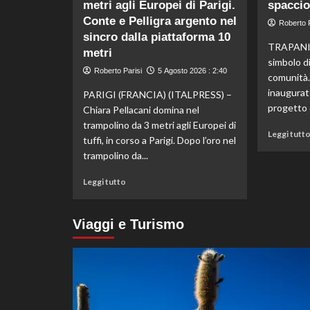
metri agli Europei di Parigi.
l’Italia
spaccio
conquista
Conte e Pelligra argento nel
Roberto P
il
sincro dalla piattaforma 10
bronzo
TRAPANI 
metri
europeo
simbolo di
nella
Roberto Parisi
5 Agosto 2026 : 2:40
comunità.
routine
inaugurato
PARIGI (FRANCIA) (ITALPRESS) –
acrobatica
progetto 
Chiara Pellacani domina nel
a
squadre
trampolino da 3 metri agli Europei di
Leggi tutt
tuffi, in corso a Parigi. Dopo l’oro nel
trampolino da...
Leggi
Leggi tutto
di
più
su
Viaggi e Turismo
Tuffi,
Pellacani
medaglia
d’oro
dal
trampolino