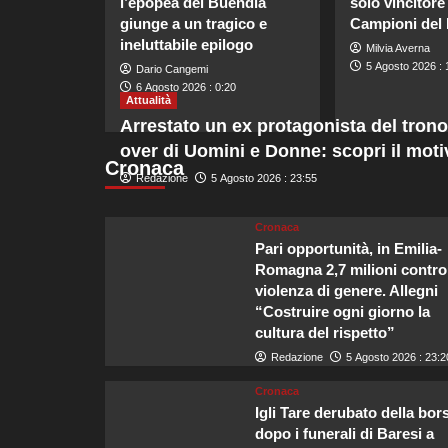
l’epopea dei Buendía
solo vincitore
giunge a un tragico e
Campioni del 
ineluttabile epilogo
Milvia Averna
5 Agosto 2026 : 
Dario Cangemi
6 Agosto 2026 : 0:20
Attualità
Arrestato un ex protagonista del trono
over di Uomini e Donne: scopri il moti
Cronaca
Redazione
5 Agosto 2026 : 23:55
Cronaca
Pari opportunità, in Emilia-
Romagna 2,7 milioni contro
violenza di genere. Allegni
“Costruire ogni giorno la
cultura del rispetto”
Redazione
5 Agosto 2026 : 23:2
Cronaca
Igli Tare derubato della bor
dopo i funerali di Baresi a