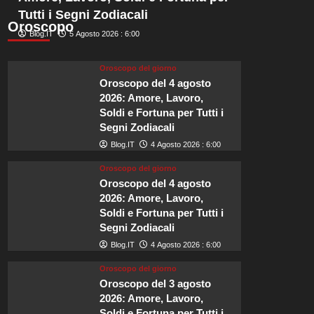
a
Tutti i Segni Zodiacali
Shoreditch
Oroscopo
che
Blog.IT
5 Agosto 2026 : 6:00
incarnano
l’essenza
Oroscopo del giorno
dell’East
Oroscopo del 4 agosto
London.
2026: Amore, Lavoro,
Soldi e Fortuna per Tutti i
Segni Zodiacali
Blog.IT
4 Agosto 2026 : 6:00
Oroscopo del giorno
Oroscopo del 4 agosto
2026: Amore, Lavoro,
Soldi e Fortuna per Tutti i
Segni Zodiacali
Blog.IT
4 Agosto 2026 : 6:00
Oroscopo del giorno
Oroscopo del 3 agosto
2026: Amore, Lavoro,
Soldi e Fortuna per Tutti i