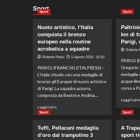
Sport
Sport
Sport
Nuoto artistico, l’Italia
Paltrini
conquista il bronzo
km di f
europeo nella routine
Parigi,
acrobatica a squadre
Roberto P
Roberto Parisi
5 Agosto 2026 : 20:20
PARIGI (
Gregorio P
PARIGI (FRANCIA) (ITALPRESS) –
medaglia 
L’Italia chiude con una medaglia di
acque libe
bronzo gli Europei di nuoto artistico
corso a Par
di Parigi. La squadra azzurra,
composta da Beatrice Andina,...
Leggi tutt
Leggi
Leggi tutto
di
Sport
Sport
più
su
Tuffi, Pellacani medaglia
A Trapa
Nuoto
d’oro dal trampolino 3
sport r
artistico,