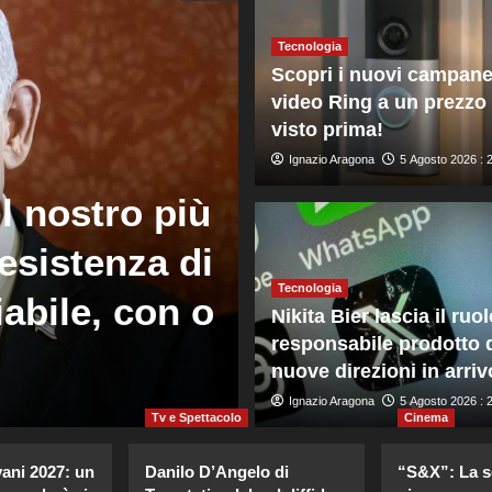
Tecnologia
Scopri i nuovi campanel
video Ring a un prezzo
visto prima!
Ignazio Aragona
5 Agosto 2026 : 
l nostro più
Mondo
esistenza di
Drone con es
Tecnologia
abile, con o
all’aeroporto
Nikita Bier lascia il ruol
responsabile prodotto d
vicino a un 
nuove direzioni in arriv
Giuseppe Recca
Ignazio Aragona
5 Agosto 2026 : 14
5 Agosto 2026 : 
Tv e Spettacolo
Cinema
ani 2027: un
Danilo D’Angelo di
“S&X”: La s