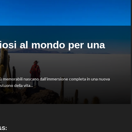
spaccio
ziosi al mondo per una
ù memorabili nascano dall’immersione completa in una nuova
astuono della vita...
&S: