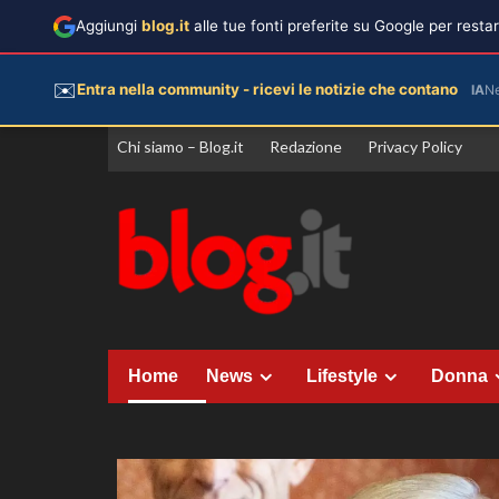
Aggiungi
blog.it
alle tue fonti preferite su Google per rest
✉️
Entra nella community - ricevi le notizie che contano
IA
N
Vai
Chi siamo – Blog.it
Redazione
Privacy Policy
al
contenuto
Home
News
Lifestyle
Donna