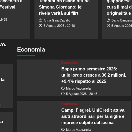
 accederà ai
Temptation Island diffida
giapponese s
Festival
Simona Giordano: lei
cura il mal 
rivela verità sul flirt
originalità 
19:55
Anna Gaia Cavallo
Dario Cangem
5 Agosto 2026 : 19:40
5 Agosto 2026
vo.
Economia
Economia
Baps primo semestre 2026:
utile lordo cresce a 36,2 milioni,
 la
+9,4% rispetto al 2025
Marco Vaccarella
5 Agosto 2026 : 20:45
Economia
0
Campi Flegrei, UniCredit attiva
aiuti straordinari per famiglie e
sa
imprese colpite dal sisma
Marco Vaccarella