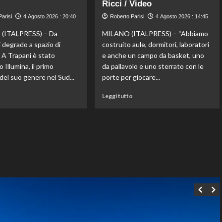
nella
Ricci / Video
sei
5
giorni
arisi
4 Agosto 2026 : 20:40
Roberto Parisi
4 Agosto 2026 : 14:45
km
di
di
spettacolo
(ITALPRESS) – Da
MILANO (ITALPRESS) – “Abbiamo
fondo
a
 degrado a spazio di
costruito aule, dormitori, laboratori
agli
Scoglitti.
 A Trapani è stato
e anche un campo da basket, uno
Europei
In
 Illumina, il primo
da pallavolo e uno sterrato con le
di
palio
Parigi,
del suo genere nel Sud...
porte per giocare...
gli
oro
Scudetti
Leggi
Leggi
a
o
Leggi tutto
Serie
di
di
Wellbrock
A
più
più
Q8,
su
su
Under
A
Dal
20
Trapani
parquet
e
nasce
alla
Femminile
Illumina:
solidarietà,
lo
l’impegno
sport
di
rigenera
Giampaolo
l’ex
Ricci
piazza
/
di
Video