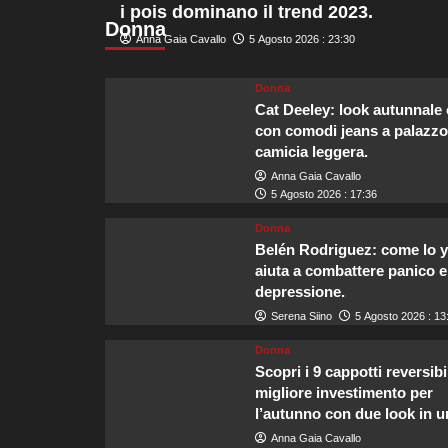
i pois dominano il trend 2023.
più
Donna
silenziosi
Anna Gaia Cavallo
5 Agosto 2026 : 23:30
al
mondo
per
Donna
una
Cat Deeley: look autunnale 
fuga
con comodi jeans a palazzo
tranquilla.
camicia leggera.
Anna Gaia Cavallo
5 Agosto 2026 : 17:36
Donna
Belén Rodriguez: come lo 
aiuta a combattere panico e
depressione.
Serena Siino
5 Agosto 2026 : 13
Donna
Scopri i 9 cappotti reversibili
migliore investimento per
l’autunno con due look in 
Anna Gaia Cavallo