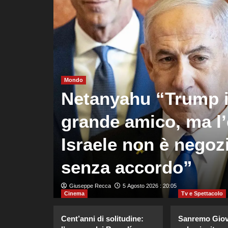
Mondo
Netanyahu “Trump i
in
grande amico, ma l’
ta
Israele non è negozi
 Sofia
senza accordo”
Giuseppe Recca
5 Agosto 2026 : 20:05
Cinema
Tv e Spettacolo
Cent’anni di solitudine:
Sanremo Giov