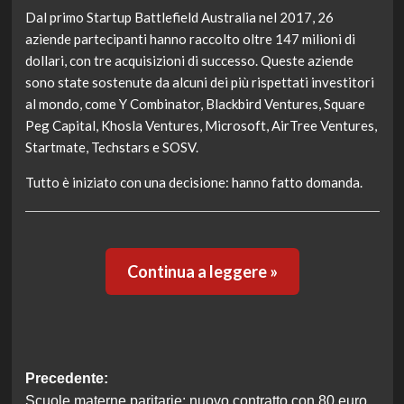
Dal primo Startup Battlefield Australia nel 2017, 26
aziende partecipanti hanno raccolto oltre 147 milioni di
dollari, con tre acquisizioni di successo. Queste aziende
sono state sostenute da alcuni dei più rispettati investitori
al mondo, come Y Combinator, Blackbird Ventures, Square
Peg Capital, Khosla Ventures, Microsoft, AirTree Ventures,
Startmate, Techstars e SOSV.
Tutto è iniziato con una decisione: hanno fatto domanda.
Continua a leggere »
Navigazione
Precedente:
Scuole materne paritarie: nuovo contratto con 80 euro