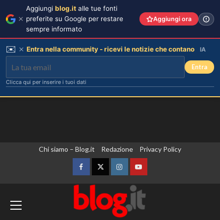
Aggiungi
blog.it
alle tue fonti
preferite su Google per restare
Aggiungi ora
sempre informato
✉️
Entra nella community - ricevi le notizie che contano
IA
Entra
Clicca qui per inserire i tuoi dati
Vai
Chi siamo – Blog.it
Redazione
Privacy Policy
al
contenuto
Facebook
Twitter
Instagram
YouTube