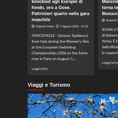
knockout agli Europei di
Mancini:
di
Kelly
fondo, oro a Gose.
torna t
Doualla:
Paltrinieri quarto nella gara
Bonucci
a
maschile
Roberto P
16
Roberto Parisi
anni
7 Agosto 2026 : 14:15
ROMA (IT
è
di Robert
IPA87259223 - Ginevra Taddeucci
bronzo
forma. È i
from Italy during the Women's 5km
sui
dell’uffic
at the European Swimming
100
ai
lo support
Championships 2026 on the Seine
Mondiali
river in Paris on August 5,...
U20
Leggi tutt
Leggi
Leggi tutto
di
più
su
Viaggi e Turismo
Taddeucci
bronzo
nella
knockout
agli
Europei
di