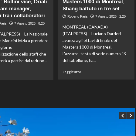
 Bollini vice, Oriali
Masters 1000 di Montreal,
Gran
Dell’Aquila
Bretagna
eam manager,
non
Shang battuto in tre set
Bezzecchi
lascia
 tra i collaboratori
Roberto Parisi
7 Agosto 2026 : 2:20
torna
la
arisi
7 Agosto 2026 : 8:20
in
vetta:
MONTREAL (CANADA)
sella
anche
(ITALPRESS) – Luciano Darderi
ALPRESS) – La Nazionale
ed
ad
avanza agli ottavi di finale del
o Mancini inizia a prendere
è
agosto
Masters 1000 di Montreal.
l giorno
davanti
è
L’azzurro, testa di serie numero 19
ializzazione dello staff che
a
il
tutti
numero
del tabellone, ha...
erà a partire dal raduno...
nelle
uno
Leggi
Leggi
Practice
del
Leggi tutto
o
di
di
mondo
più
più
su
su
Darderi
Nazionale,
agli
ecco
ottavi
lo
del
staff
Masters
di
1000
Mancini:
di
Bollini
Montreal,
vice,