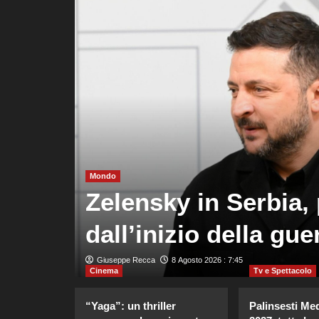
ze
Mondo
meno
Zelensky in Serbia, 
dall’inizio della gue
Giuseppe Recca
8 Agosto 2026 : 7:45
Cinema
Tv e Spettacolo
“Yaga”: un thriller
Palinsesti Me