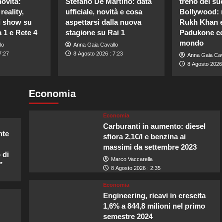
novità:
Stefano De Martino: data
treno del su
reality,
ufficiale, novità e cosa
Bollywood: 
vi show su
aspettarsi dalla nuova
Rukh Khan 
a 1 e Rete 4
stagione su Rai 1
Padukone co
mondo
lo
Anna Gaia Cavallo
7:27
8 Agosto 2026 : 7:23
Anna Gaia Cav
8 Agosto 2026 
Economia
Economia
Carburanti in aumento: diesel
nte
sfiora 2,1€/l e benzina ai
massimi da settembre 2023
 di
Marco Vaccarella
”
8 Agosto 2026 : 2:35
Economia
Engineering, ricavi in crescita
1,6% a 844,8 milioni nel primo
semestre 2024