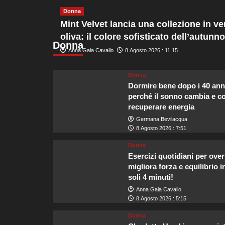
la
Donna
scelta
Mint Velvet lancia una collezione in ve
ideale
per
oliva: il colore sofisticato dell’autunno
il
Donna
Anna Gaia Cavallo
8 Agosto 2026 : 11:15
matrimonio
di
Zendaya
Donna
e
Dormire bene dopo i 40 ann
Tom
perché il sonno cambia e 
Holland.
recuperare energia
Germana Bevilacqua
8 Agosto 2026 : 7:51
Donna
Esercizi quotidiani per over
migliora forza e equilibrio i
soli 4 minuti!
Anna Gaia Cavallo
8 Agosto 2026 : 5:15
Donna