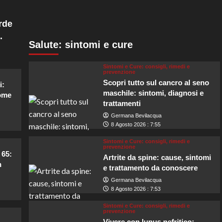
rde
.
Salute: sintomi e cure
Sintomi e Cure: consigli, rimedi e
prevenzione
Scopri tutto sul cancro al seno
i:
maschile: sintomi, diagnosi e
come
trattamenti
Germana Bevilacqua
8 Agosto 2026 : 7:55
Sintomi e Cure: consigli, rimedi e
prevenzione
 65:
Artrite da spine: cause, sintomi
n
e trattamento da conoscere
Germana Bevilacqua
8 Agosto 2026 : 7:53
Sintomi e Cure: consigli, rimedi e
prevenzione
Vivere con lupus nefritico: