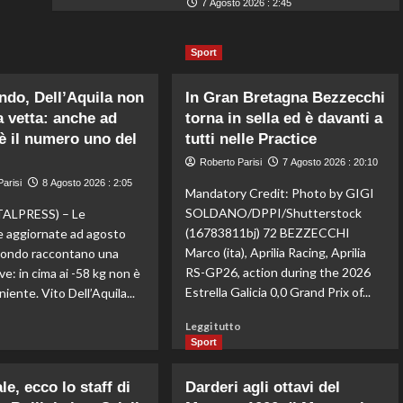
7 Agosto 2026 : 2:45
Sport
do, Dell’Aquila non
In Gran Bretagna Bezzecchi
a vetta: anche ad
torna in sella ed è davanti a
è il numero uno del
tutti nelle Practice
Roberto Parisi
7 Agosto 2026 : 20:10
arisi
8 Agosto 2026 : 2:05
Mandatory Credit: Photo by GIGI
SOLDANO/DPPI/Shutterstock
ALPRESS) – Le
(16783811bj) 72 BEZZECCHI
he aggiornate ad agosto
Marco (ita), Aprilia Racing, Aprilia
wondo raccontano una
RS-GP26, action during the 2026
ve: in cima ai -58 kg non è
Estrella Galicia 0,0 Grand Prix of...
iente. Vito Dell’Aquila...
Leggi
Leggi
Leggi tutto
o
di
di
Sport
più
più
su
su
e, ecco lo staff di
Darderi agli ottavi del
In
Taekwondo,