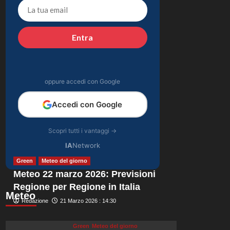
finita la relazione con
4
Alessio Pilli Stella?
Gossip
Entra
Elisabetta Gregoraci
incontra la sorella in
Costa Smeralda:
5
momenti da ricordare
oppure accedi con Google
insieme.
Accedi con Google
Scopri tutti i vantaggi →
IA
Network
Green
Meteo del giorno
Meteo 22 marzo 2026: Previsioni
Regione per Regione in Italia
Meteo
Redazione
21 Marzo 2026 : 14:30
Green
Meteo del giorno