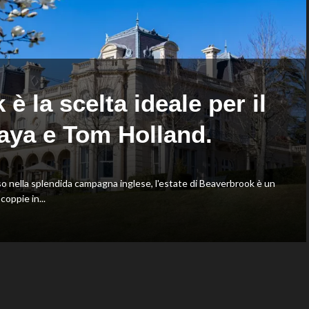
Shang
Oriali
battuto
torna
in
team
tre
manager,
set
Bonucci
tra
i
 la scelta ideale per il
collaboratori
aya e Tom Holland.
nella splendida campagna inglese, l'estate di Beaverbrook è un
oppie in...