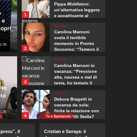
Pippa Middleton:
un’alternativa leggera
o
1
e accattivante al
 e
denim.
Gossip
opri
Carolina Marconi
svela il terribile
momento in Pronto
11:30
2
Soccorso: “Temevo il
ritorno del tumore.”
Gossip
Mondo
Carolina Marconi in
ia controlli alle
L’Amba
vacanza: “Pressione
alta, nausea e mal di
3
testa, ho temuto il
i viaggiatori
apre l
 in
peggio.”
Gossip
nto
ll’Italia
ottant
Debora Bragetti in
vacanza da sola:
finita la relazione con
0
11:25
Giuseppe Recca
4
Alessio Pilli Stella?
o
Tv e Spettacolo
Gossip
ress”, il
Cristian e Soraya: è
Elisabetta Gregoraci