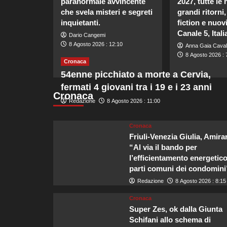
paranormale avvincente
2027, tutte le 
che svela misteri e segreti
grandi ritorni, 
inquietanti.
fiction e nuo
Canale 5, Itali
Dario Cangemi
8 Agosto 2026 : 12:10
Anna Gaia Caval
8 Agosto 2026 : 
Cronaca
54enne picchiato a morte a Cervia,
fermati 4 giovani tra i 19 e i 23 anni
Cronaca
Redazione
8 Agosto 2026 : 11:00
Cronaca
Friuli-Venezia Giulia, Amira
“Al via il bando per
l’efficientamento energetico
parti comuni dei condomini
Redazione
8 Agosto 2026 : 8:15
Cronaca
Super Zes, ok dalla Giunta
Schifani allo schema di