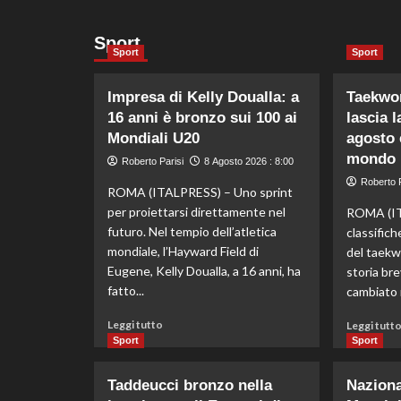
Sport
Sport
Sport
Impresa di Kelly Doualla: a
Taekwon
16 anni è bronzo sui 100 ai
lascia l
Mondiali U20
agosto 
mondo
Roberto Parisi
8 Agosto 2026 : 8:00
Roberto P
ROMA (ITALPRESS) – Uno sprint
per proiettarsi direttamente nel
ROMA (IT
futuro. Nel tempio dell’atletica
classific
mondiale, l’Hayward Field di
del taek
Eugene, Kelly Doualla, a 16 anni, ha
storia bre
fatto...
cambiato n
Leggi
Leggi tutto
Leggi tutt
di
Sport
Sport
più
su
Taddeucci bronzo nella
Nazional
Impresa