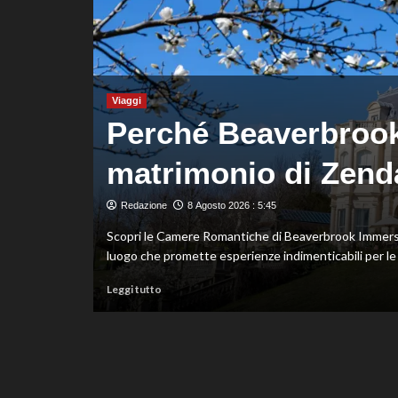
fondo,
oro
a
Gose.
Paltrinieri
quarto
Viaggi
nella
Perché Beaverbrook è
gara
maschile
Italia
matrimonio di Zend
ei
Redazione
8 Agosto 2026 : 5:45
Scopri le Camere Romantiche di Beaverbrook Immerso 
luogo che promette esperienze indimenticabili per le c
Leggi
Leggi tutto
di
ispetto del
più
su
Perché
Beaverbrook
è