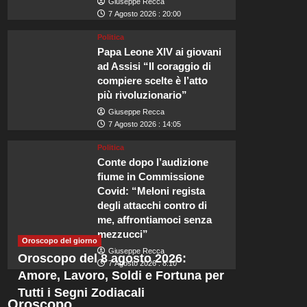
Giuseppe Recca
7 Agosto 2026 : 20:00
Politica
Papa Leone XIV ai giovani
ad Assisi “Il coraggio di
Viaggi
compiere scelte è l’atto
Lo spettacolare sciame di
più rivoluzionario”
Giuseppe Recca
illuminerà i cieli britannic
7 Agosto 2026 : 14:05
Politica
Redazione
7 Agosto 2026 : 23:50
Conte dopo l’audizione
fiume in Commissione
Il 2026 rappresenta un anno straordinario per gli eventi astronomici. Si 
Covid: “Meloni regista
ha inviato un audace...
degli attacchi contro di
me, affrontiamoci senza
Leggi
Leggi tutto
mezzucci”
di
Oroscopo del giorno
più
Giuseppe Recca
Oroscopo del 8 agosto 2026:
su
7 Agosto 2026 : 8:10
Lo
Amore, Lavoro, Soldi e Fortuna per
spettacolare
Tutti i Segni Zodiacali
sciame
Oroscopo