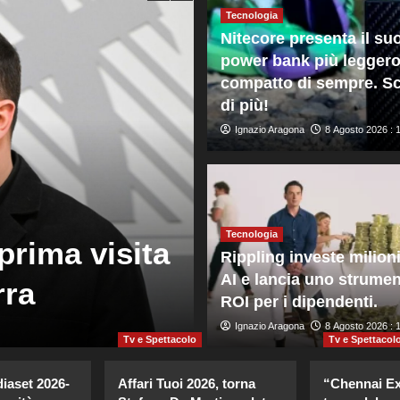
Tecnologia
Nitecore presenta il su
power bank più leggero
compatto di sempre. Sc
di più!
Ignazio Aragona
8 Agosto 2026 : 
Mondo
Madrid annunc
Tecnologia
prima visita
frontiere per 
Rippling investe milioni
AI e lancia uno strume
rra
provenienti da
ROI per i dipendenti.
Giuseppe Recca
Ignazio Aragona
8 Agosto 2026 : 1:5
8 Agosto 2026 : 
Tv e Spettacolo
Tv e Spettacol
diaset 2026-
Affari Tuoi 2026, torna
“Chennai Exp