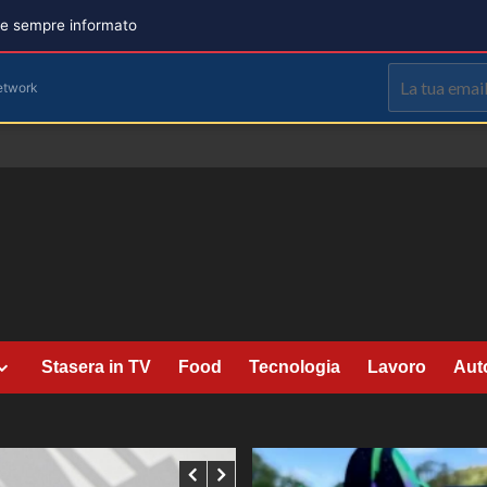
are sempre informato
etwork
Stasera in TV
Food
Tecnologia
Lavoro
Aut