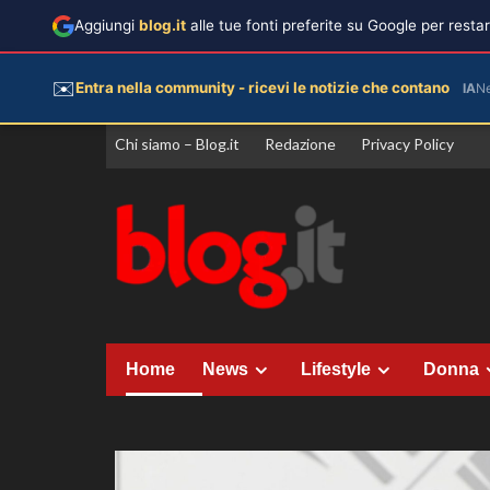
Aggiungi
blog.it
alle tue fonti preferite su Google per rest
✉️
Entra nella community - ricevi le notizie che contano
IA
N
Vai
Chi siamo – Blog.it
Redazione
Privacy Policy
al
contenuto
Home
News
Lifestyle
Donna