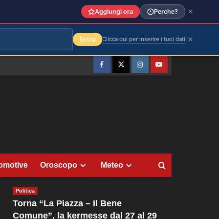
Aggiungi ora
Perche?
Entra
Clicca qui per inserire i tuoi dati
Facebook
Twitter
Instagram
YouTube
omotive
Oroscopo
Meteo
Politica
Torna “La Piazza – Il Bene
Comune”, la kermesse dal 27 al 29