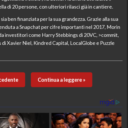
a di 20 persone, con ulteriori rilasci già in cantiere.
ia ben finanziata per la sua grandezza. Grazie alla sua
enduta a Snapchat per cifre importanti nel 2017, Morin
ri da investitori come Harry Stebbings di 20VC, >commit,
i Xavier Niel, Kindred Capital, LocalGlobe e Puzzle
ecedente
Continua a leggere »