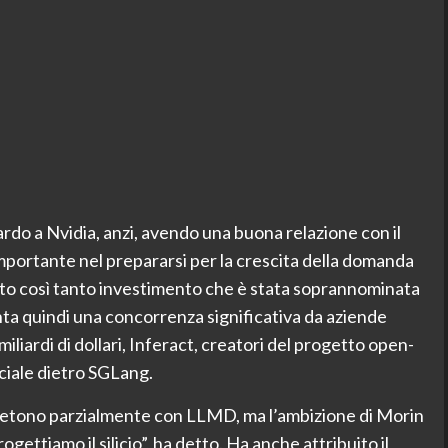
rdo a Nvidia, anzi, avendo una buona relazione con il
 importante nel prepararsi per la crescita della domanda
atto così tanto investimento che è stata soprannominata
onta quindi una concorrenza significativa da aziende
iardi di dollari, Inferact, creatori del progetto open-
iale dietro SGLang.
etono parzialmente con LLMD, ma l’ambizione di Morin
rogettiamo il silicio”, ha detto. Ha anche attribuito il