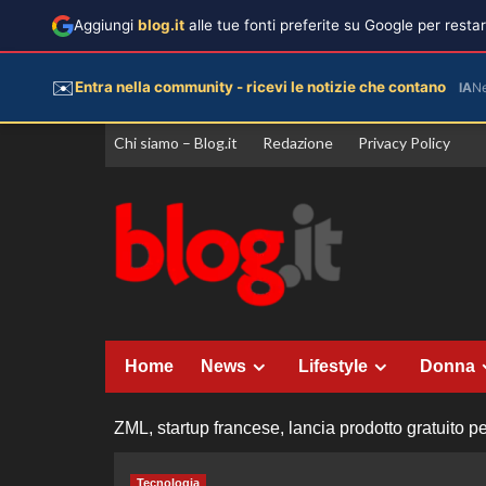
Aggiungi
blog.it
alle tue fonti preferite su Google per rest
✉️
Entra nella community - ricevi le notizie che contano
IA
N
Vai
Chi siamo – Blog.it
Redazione
Privacy Policy
al
contenuto
Home
News
Lifestyle
Donna
ZML, startup francese, lancia prodotto gratuito pe
Tecnologia