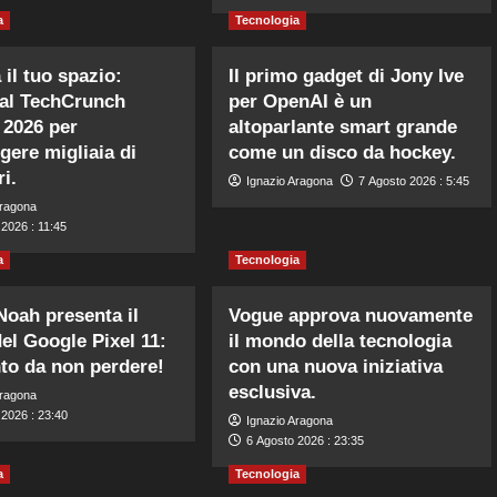
a
Tecnologia
 il tuo spazio:
Il primo gadget di Jony Ive
al TechCrunch
per OpenAI è un
 2026 per
altoparlante smart grande
gere migliaia di
come un disco da hockey.
ri.
Ignazio Aragona
7 Agosto 2026 : 5:45
Aragona
2026 : 11:45
a
Tecnologia
Noah presenta il
Vogue approva nuovamente
del Google Pixel 11:
il mondo della tecnologia
to da non perdere!
con una nuova iniziativa
esclusiva.
Aragona
 2026 : 23:40
Ignazio Aragona
6 Agosto 2026 : 23:35
a
Tecnologia