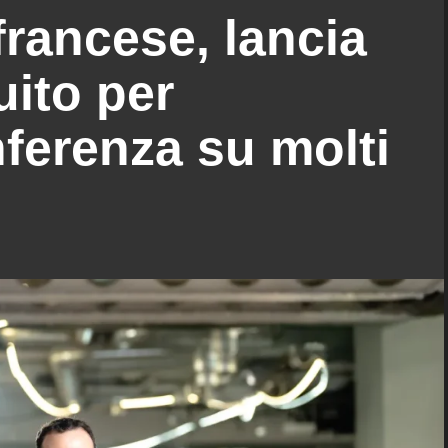
francese, lancia
uito per
nferenza su molti