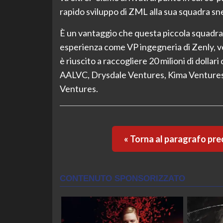
rapido sviluppo di ZML alla sua squadra snell
È un vantaggio che questa piccola squadra s
esperienza come VP ingegneria di Zenly, v
è riuscito a raccogliere 20 milioni di dolla
AALVC, Drysdale Ventures, Kima Ventures d
Ventures.
« Torna al paragrafo pr