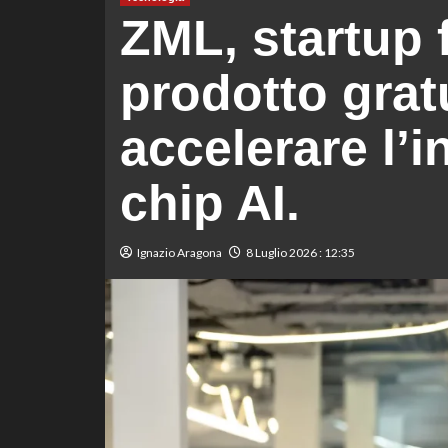
ZML, startup 
prodotto grat
accelerare l’i
chip AI.
Ignazio Aragona
8 Luglio 2026 : 12:35