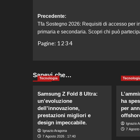
Navigazione
Precedente:
Tfa Sostegno 2026: Requisiti di accesso per in
articolo
primaria e secondaria. Scopri chi può partecip
Pagine:
1
2
3
4
Sapevi che…
Tecnologia
Tecnologi
Samsung Z Fold 8 Ultra:
L’ammi
un’evoluzione
ha spes
dell’innovazione,
per annu
prestazioni migliori e
offshor
design impeccabile.
Ignazio 
7 Agosto
Ignazio Aragona
7 Agosto 2026 : 17:40