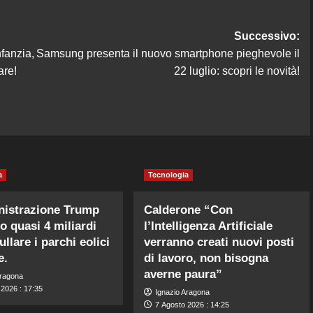
Successivo:
fanzia,
Samsung presenta il nuovo smartphone pieghevole il
are!
22 luglio: scopri le novità!
a
Tecnologia
nistrazione Trump
Calderone “Con
o quasi 4 miliardi
l’Intelligenza Artificiale
llare i parchi eolici
verranno creati nuovi posti
e.
di lavoro, non bisogna
averne paura”
Aragona
 2026 : 17:35
Ignazio Aragona
7 Agosto 2026 : 14:25