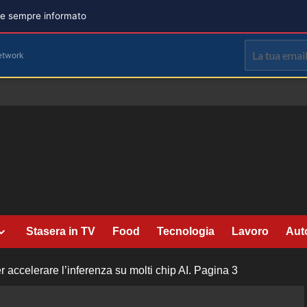
are sempre informato
etwork
Stasera in TV
Food
Tecnologia
Lavoro
Aut
r accelerare l’inferenza su molti chip AI.
Pagina 3