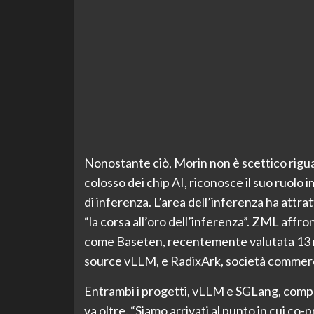
Nonostante ciò, Morin non è scettico rigua
colosso dei chip AI, riconosce il suo ruolo
di inferenza. L’area dell’inferenza ha attr
“la corsa all’oro dell’inferenza”. ZML affr
come Baseten, recentemente valutata 13 mil
source vLLM, e RadixArk, società commerc
Entrambi i progetti, vLLM e SGLang, comp
va oltre. “Siamo arrivati al punto in cui co-p