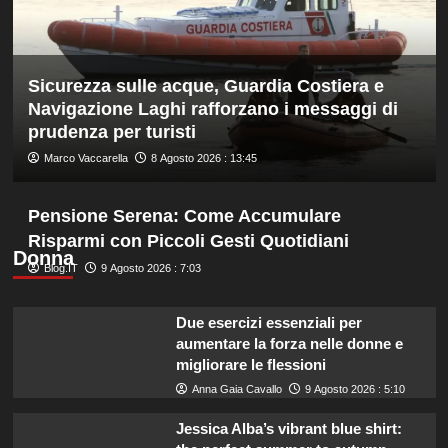
ed
è
davanti
a
Sicurezza sulle acque, Guardia Costiera e
tutti
nelle
Navigazione Laghi rafforzano i messaggi di
Practice
prudenza per turisti
Marco Vaccarella
8 Agosto 2026 : 13:45
Pensione Serena: Come Accumulare
Risparmi con Piccoli Gesti Quotidiani
Donna
Blog.IT
9 Agosto 2026 : 7:03
Due esercizi essenziali per
aumentare la forza nelle donne e
migliorare le flessioni
Anna Gaia Cavallo
9 Agosto 2026 : 5:10
Jessica Alba’s vibrant blue shirt: