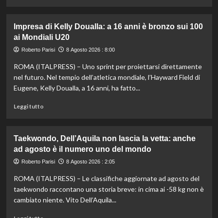
di
più
su
Impresa di Kelly Doualla: a 16 anni è bronzo sui 100
Nuoto
ai Mondiali U20
di
fondo,
Roberto Parisi
8 Agosto 2026 : 8:00
Italia
ROMA (ITALPRESS) – Uno sprint per proiettarsi direttamente
d’argento
nella
nel futuro. Nel tempio dell’atletica mondiale, l’Hayward Field di
staffetta
Eugene, Kelly Doualla, a 16 anni, ha fatto...
mista
agli
Leggi
Leggi tutto
Europei
di
di
più
Parigi
su
Taekwondo, Dell’Aquila non lascia la vetta: anche
Impresa
ad agosto è il numero uno del mondo
di
Kelly
Roberto Parisi
8 Agosto 2026 : 2:05
Doualla:
ROMA (ITALPRESS) – Le classifiche aggiornate ad agosto del
a
16
taekwondo raccontano una storia breve: in cima ai -58 kg non è
anni
cambiato niente. Vito Dell’Aquila...
è
bronzo
Leggi