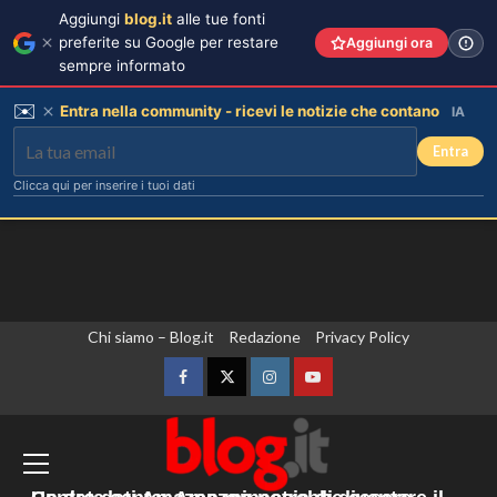
Aggiungi
blog.it
alle tue fonti
preferite su Google per restare
Aggiungi ora
sempre informato
✉️
Entra nella community - ricevi le notizie che contano
IA
Entra
Clicca qui per inserire i tuoi dati
Vai
Chi siamo – Blog.it
Redazione
Privacy Policy
Alvaro Morata e Alice Campello:
riconciliazione celebrata con il
al
primo post dopo la crisi.
contenuto
Facebook
Twitter
Instagram
YouTube
3
Spagna, implementati i controlli alle
frontiere per i viaggiatori in arrivo
dall’Italia. Il commissario Ue Brunner
Rosanna Siino di Uomini e Donne:
sfogo contro gli haters dopo la foto
sente i due Paesi