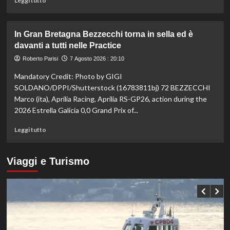
Leggi tutto
sui
di
100
più
ai
su
In Gran Bretagna Bezzecchi torna in sella ed è
Mondiali
Taekwondo,
davanti a tutti nelle Practice
U20
Dell’Aquila
non
Roberto Parisi
7 Agosto 2026 : 20:10
lascia
Mandatory Credit: Photo by GIGI
la
vetta:
SOLDANO/DPPI/Shutterstock (16783811bj) 72 BEZZECCHI
anche
Marco (ita), Aprilia Racing, Aprilia RS-GP26, action during the
ad
2026 Estrella Galicia 0,0 Grand Prix of...
agosto
è
Leggi
Leggi tutto
il
di
numero
più
uno
su
Viaggi e Turismo
del
In
mondo
Gran
Bretagna
Bezzecchi
torna
in
sella