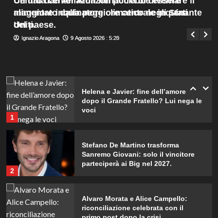
Un data center Amazon potrebbe essere
Centro dati Amazon minaccia di diventare il
con Giovanni.
Menu
4
alimentato dalla peggiore centrale inquinante
maggiore inquinatore climatico negli Stati
Giuseppe Recca
9 Agosto 2026 : 7:45
principale
del paese.
Uniti.
Irina Shayk svela la sua estate tra
Ignazio Aragona
Ignazio Aragona
9 Agosto 2026 : 5:25
9 Agosto 2026 : 5:20
natura e animali: bikini mozzafiato e
scatti incredibili.
5
Helena e Javier: fine dell’amore
dopo il Grande Fratello? Lui nega le
voci
1
Stefano De Martino trasforma
Sanremo Giovani: solo il vincitore
parteciperà ai Big nel 2027.
2
Alvaro Morata e Alice Campello:
riconciliazione celebrata con il
primo post dopo la crisi.