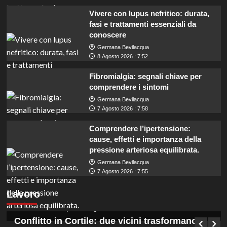
Vivere con lupus nefritico: durata,
fasi e trattamenti essenziali da
conoscere
Germana Bevilacqua
8 Agosto 2026 : 7:52
Fibromialgia: segnali chiave per
comprendere i sintomi
Germana Bevilacqua
7 Agosto 2026 : 7:58
Comprendere l’ipertensione:
cause, effetti e importanza della
pressione arteriosa equilibrata.
Germana Bevilacqua
Roma: Palestrina cerca istruttori
7 Agosto 2026 : 7:55
amministrativi contabili, diploma richiesto per
Lavoro
partecipare al concorso.
Germana Bevilacqua
9 Agosto 2026 : 6:50
Conflitto in Cortile: due vicini trasformano