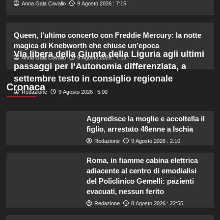
2
Anna Gaia Cavallo
9 Agosto 2026 : 7:15
Alvaro Morata e Alice Campello:
Queen, l’ultimo concerto con Freddie Mercury: la notte
riconciliazione celebrata con il
magica di Knebworth che chiuse un’epoca
primo post dopo la crisi.
Via libera della Giunta della Liguria agli ultimi
3
Anna Gaia Cavallo
9 Agosto 2026 : 7:13
passaggi per l’Autonomia differenziata, a
settembre testo in consiglio regionale
Rosanna Siino di Uomini e Donne:
Cronaca
Redazione
9 Agosto 2026 : 5:00
sfogo contro gli haters dopo la foto
con Giovanni.
4
Aggredisce la moglie e accoltella il
figlio, arrestato 48enne a Ischia
Irina Shayk svela la sua estate tra
Redazione
9 Agosto 2026 : 2:10
natura e animali: bikini mozzafiato e
scatti incredibili.
Roma, in fiamme cabina elettrica
5
adiacente al centro di emodialisi
del Policlinico Gemelli: pazienti
evacuati, nessun ferito
Redazione
8 Agosto 2026 : 22:55