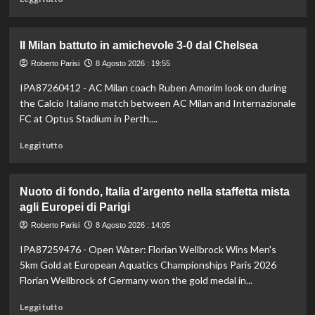
di
più
su
Il Milan battuto in amichevole 3-0 dal Chelsea
Darderi
avanza
Roberto Parisi
8 Agosto 2026 : 19:55
ai
IPA87260412 - AC Milan coach Ruben Amorim look on during
quarti
the Calcio Italiano match between AC Milan and Internazionale
a
Montreal,
FC at Optus Stadium in Perth....
Borges
Leggi
battuto
Leggi tutto
di
in
più
rimonta
su
Nuoto di fondo, Italia d’argento nella staffetta mista
Il
agli Europei di Parigi
Milan
battuto
Roberto Parisi
8 Agosto 2026 : 14:05
in
IPA87259476 - Open Water: Florian Wellbrock Wins Men's
amichevole
3-
5km Gold at European Aquatics Championships Paris 2026
0
Florian Wellbrock of Germany won the gold medal in...
dal
Chelsea
Leggi
Leggi tutto