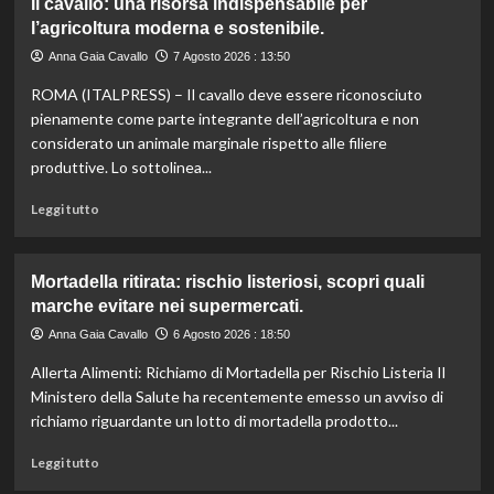
Il cavallo: una risorsa indispensabile per
umanitari”.
Controllo
l’agricoltura moderna e sostenibile.
qualità
olio
Anna Gaia Cavallo
7 Agosto 2026 : 13:50
e
ROMA (ITALPRESS) – Il cavallo deve essere riconosciuto
vino:
l’IRVO
pienamente come parte integrante dell’agricoltura e non
potenzia
considerato un animale marginale rispetto alle filiere
l’organico
produttive. Lo sottolinea...
per
certificazioni
Leggi
Leggi tutto
più
di
rigorose.
più
su
Mortadella ritirata: rischio listeriosi, scopri quali
Il
marche evitare nei supermercati.
cavallo:
una
Anna Gaia Cavallo
6 Agosto 2026 : 18:50
risorsa
Allerta Alimenti: Richiamo di Mortadella per Rischio Listeria Il
indispensabile
per
Ministero della Salute ha recentemente emesso un avviso di
l’agricoltura
richiamo riguardante un lotto di mortadella prodotto...
moderna
e
Leggi
Leggi tutto
sostenibile.
di