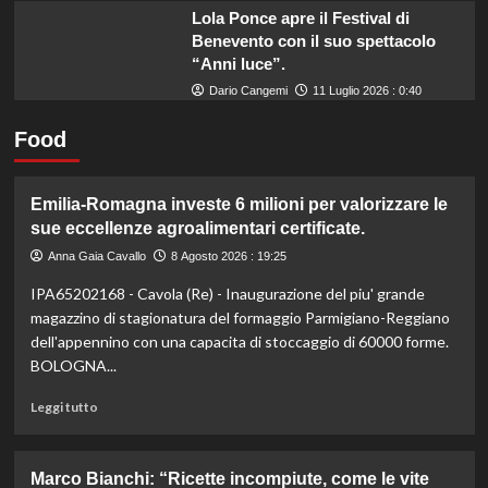
Lola Ponce apre il Festival di
Benevento con il suo spettacolo
“Anni luce”.
Dario Cangemi
11 Luglio 2026 : 0:40
Food
Emilia-Romagna investe 6 milioni per valorizzare le
sue eccellenze agroalimentari certificate.
Anna Gaia Cavallo
8 Agosto 2026 : 19:25
IPA65202168 - Cavola (Re) - Inaugurazione del piu' grande
magazzino di stagionatura del formaggio Parmigiano-Reggiano
dell'appennino con una capacita di stoccaggio di 60000 forme.
BOLOGNA...
Leggi
Leggi tutto
di
più
su
Marco Bianchi: “Ricette incompiute, come le vite
Emilia-