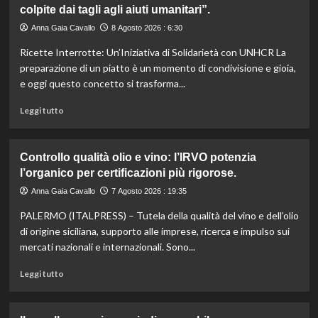
colpite dai tagli agli aiuti umanitari”.
Romagna
investe
Anna Gaia Cavallo
8 Agosto 2026 : 6:30
6
Ricette Interrotte: Un’Iniziativa di Solidarietà con UNHCR La
milioni
per
preparazione di un piatto è un momento di condivisione e gioia,
valorizzare
e oggi questo concetto si trasforma...
le
sue
Leggi
Leggi tutto
eccellenze
di
agroalimentari
più
certificate.
su
Controllo qualità olio e vino: l’IRVO potenzia
Marco
l’organico per certificazioni più rigorose.
Bianchi:
“Ricette
Anna Gaia Cavallo
7 Agosto 2026 : 19:35
incompiute,
PALERMO (ITALPRESS) – Tutela della qualità del vino e dell’olio
come
le
di origine siciliana, supporto alle imprese, ricerca e impulso sui
vite
mercati nazionali e internazionali. Sono...
colpite
dai
Leggi
Leggi tutto
tagli
di
agli
più
aiuti
su