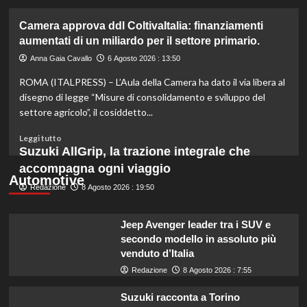
più
su
Camera approva ddl ColtivaItalia: finanziamenti
Mortadella
aumentati di un miliardo per il settore primario.
ritirata:
rischio
Anna Gaia Cavallo
6 Agosto 2026 : 13:50
listeriosi,
ROMA (ITALPRESS) – L’Aula della Camera ha dato il via libera al
scopri
quali
disegno di legge “Misure di consolidamento e sviluppo del
marche
settore agricolo”, il cosiddetto...
evitare
nei
Leggi
Leggi tutto
supermercati.
di
Suzuki AllGrip, la trazione integrale che
più
accompagna ogni viaggio
su
Automotive
Redazione
Camera
8 Agosto 2026 : 19:50
approva
ddl
Jeep Avenger leader tra i SUV e
ColtivaItalia:
secondo modello in assoluto più
finanziamenti
venduto d’Italia
aumentati
di
Redazione
8 Agosto 2026 : 7:55
un
miliardo
Suzuki racconta a Torino
per