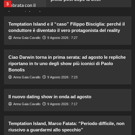
3
Rosanna Siino di Uomini e Donne:
Temptation Island e il “caso” Filippo Bisciglia: perché il
sfogo contro gli haters dopo la foto
conduttore è diventato il vero protagonista del reality
con Giovanni.
4
Anna Gaia Cavallo
9 Agosto 2026 : 7:27
Irina Shayk svela la sua estate tra
Ciao Darwin torna in prima serata: ad agosto le repliche
natura e animali: bikini mozzafiato e
riportano in tv uno degli show più iconici di Paolo
scatti incredibili.
Bonolis
5
Anna Gaia Cavallo
9 Agosto 2026 : 7:23
Helena e Javier: fine dell’amore
dopo il Grande Fratello? Lui nega le
Il nuovo dating show in onda ad agosto
voci
1
Anna Gaia Cavallo
9 Agosto 2026 : 7:17
Stefano De Martino trasforma
Temptation Island, Marco Fatata: “Periodo difficile, non
Sanremo Giovani: solo il vincitore
riuscivo a guardarmi allo specchio”
parteciperà ai Big nel 2027.