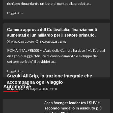
l’agricoltura
richiamo riguardante un lotto di mortadella prodotto...
moderna
e
Leggi
Leggi tutto
sostenibile.
di
più
su
Camera approva ddl ColtivaItalia: finanziamenti
Mortadella
aumentati di un miliardo per il settore primario.
ritirata:
rischio
Anna Gaia Cavallo
6 Agosto 2026 : 13:50
listeriosi,
ROMA (ITALPRESS) – L’Aula della Camera ha dato il via libera al
scopri
quali
disegno di legge “Misure di consolidamento e sviluppo del
marche
settore agricolo”, il cosiddetto...
evitare
nei
Leggi
Leggi tutto
supermercati.
di
Suzuki AllGrip, la trazione integrale che
più
accompagna ogni viaggio
su
Automotive
Redazione
Camera
8 Agosto 2026 : 19:50
approva
ddl
Jeep Avenger leader tra i SUV e
ColtivaItalia:
secondo modello in assoluto più
finanziamenti