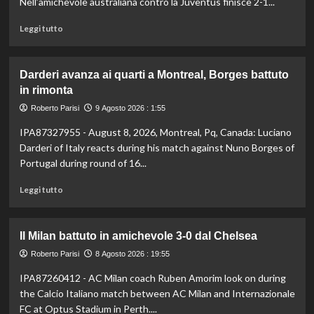
Nell’amichevole australiana contro la Juventus finisce 2-1...
Leggi
Leggi tutto
di
più
su
Darderi avanza ai quarti a Montreal, Borges battuto
All’Inter
in rimonta
il
primo
Roberto Parisi
9 Agosto 2026 : 1:55
derby
IPA87327955 - August 8, 2026, Montreal, Pq, Canada: Luciano
d’Italia
stagionale,
Darderi of Italy reacts during his match against Nuno Borges of
Juventus
Portugal during round of 16...
sconfitta
2-
Leggi
Leggi tutto
1
di
più
su
Il Milan battuto in amichevole 3-0 dal Chelsea
Darderi
avanza
Roberto Parisi
8 Agosto 2026 : 19:55
ai
IPA87260412 - AC Milan coach Ruben Amorim look on during
quarti
the Calcio Italiano match between AC Milan and Internazionale
a
Montreal,
FC at Optus Stadium in Perth....