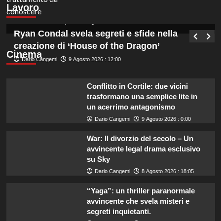
Lavoro
NEA 116117.
Germana Bevilacqua
9 Agosto 2026 : 12:45
Ryan Condal svela segreti e sfide nella
creazione di ‘House of the Dragon’
Cinema
Dario Cangemi
9 Agosto 2026 : 12:00
Conflitto in Cortile: due vicini
trasformano una semplice lite in
un acerrimo antagonismo
Dario Cangemi
9 Agosto 2026 : 0:00
War: Il divorzio del secolo – Un
avvincente legal drama esclusivo
su Sky
Dario Cangemi
8 Agosto 2026 : 18:05
“Yaga”: un thriller paranormale
avvincente che svela misteri e
segreti inquietanti.