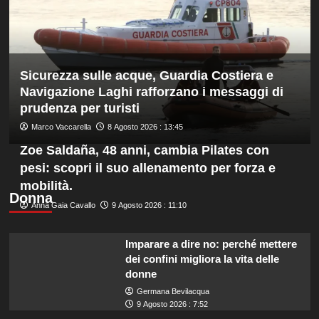
anche
ad
agosto
è
il
Sicurezza sulle acque, Guardia Costiera e
numero
uno
Navigazione Laghi rafforzano i messaggi di
del
prudenza per turisti
mondo
Marco Vaccarella
8 Agosto 2026 : 13:45
Zoe Saldaña, 48 anni, cambia Pilates con
pesi: scopri il suo allenamento per forza e
mobilità.
Donna
Anna Gaia Cavallo
9 Agosto 2026 : 11:10
Imparare a dire no: perché mettere
dei confini migliora la vita delle
donne
Germana Bevilacqua
9 Agosto 2026 : 7:52