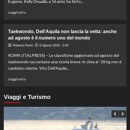
Eugene, Kelly Doualla, a 16 anni, ha fatto...
mista
agli
Leggi
Leggi tutto
Europei
di
di
più
Parigi
su
Taekwondo, Dell’Aquila non lascia la vetta: anche
Impresa
ad agosto è il numero uno del mondo
di
Kelly
Roberto Parisi
8 Agosto 2026 : 2:05
Doualla:
ROMA (ITALPRESS) – Le classifiche aggiornate ad agosto del
a
16
taekwondo raccontano una storia breve: in cima ai -58 kg non è
anni
cambiato niente. Vito Dell’Aquila...
è
bronzo
Leggi
Leggi tutto
sui
di
100
più
ai
su
Viaggi e Turismo
Mondiali
Taekwondo,
U20
Dell’Aquila
non
lascia
la
vetta: