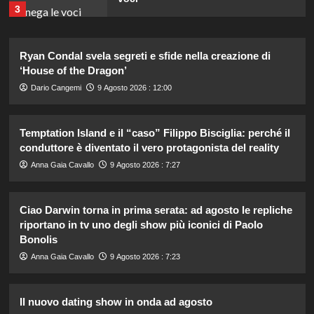
3
Stefano De Martino trasforma
Ryan Condal svela segreti e sfide nella creazione di
Sanremo Giovani: solo il vincitore
‘House of the Dragon’
parteciperà ai Big nel 2027.
4
Dario Cangemi
9 Agosto 2026 : 12:00
Alvaro Morata e Alice Campello:
Temptation Island e il “caso” Filippo Bisciglia: perché il
riconciliazione celebrata con il
conduttore è diventato il vero protagonista del reality
primo post dopo la crisi.
5
Anna Gaia Cavallo
9 Agosto 2026 : 7:27
Chiara Ferragni rivela il ritocco di
Ciao Darwin torna in prima serata: ad agosto le repliche
cui si è pentita: “L’ho fatto
riportano in tv uno degli show più iconici di Paolo
sciogliere”.
Bonolis
1
Anna Gaia Cavallo
9 Agosto 2026 : 7:23
Gaia svela la verità sull’amore tra
Elodie e Franceska: “Se l’amore
Il nuovo dating show in onda ad agosto
genera rabbia…”