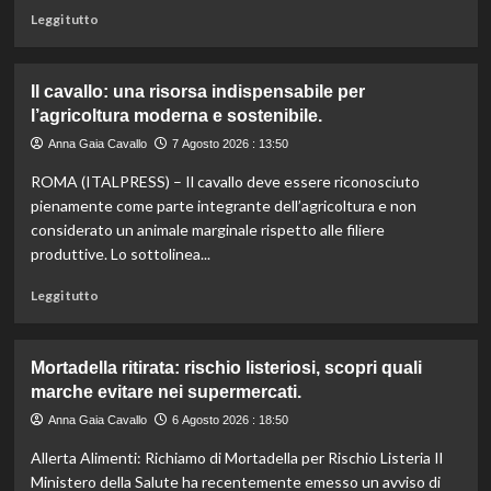
dai
Leggi
Leggi tutto
tagli
di
agli
più
aiuti
su
Il cavallo: una risorsa indispensabile per
umanitari”.
Controllo
l’agricoltura moderna e sostenibile.
qualità
olio
Anna Gaia Cavallo
7 Agosto 2026 : 13:50
e
ROMA (ITALPRESS) – Il cavallo deve essere riconosciuto
vino:
l’IRVO
pienamente come parte integrante dell’agricoltura e non
potenzia
considerato un animale marginale rispetto alle filiere
l’organico
produttive. Lo sottolinea...
per
certificazioni
Leggi
Leggi tutto
più
di
rigorose.
più
su
Mortadella ritirata: rischio listeriosi, scopri quali
Il
marche evitare nei supermercati.
cavallo:
una
Anna Gaia Cavallo
6 Agosto 2026 : 18:50
risorsa
Allerta Alimenti: Richiamo di Mortadella per Rischio Listeria Il
indispensabile
per
Ministero della Salute ha recentemente emesso un avviso di