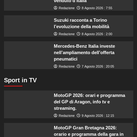
venduto d’Italia
aumentati
di
Redazione
8 Agosto 2026 : 7:55
un
miliardo
Suzuki racconta a Torino
per
l’evoluzione della mobilità
il
Redazione
8 Agosto 2026 : 2:00
settore
primario.
Mercedes-Benz Italia investe
nell’ampliamento dell’offerta
pneumatici
Redazione
7 Agosto 2026 : 20:05
Sport in TV
MotoGP 2026: orari e programma
del GP di Aragon, info tv e
streaming.
Redazione
9 Agosto 2026 : 12:15
MotoGP Gran Bretagna 2026:
orario e programma della gara in