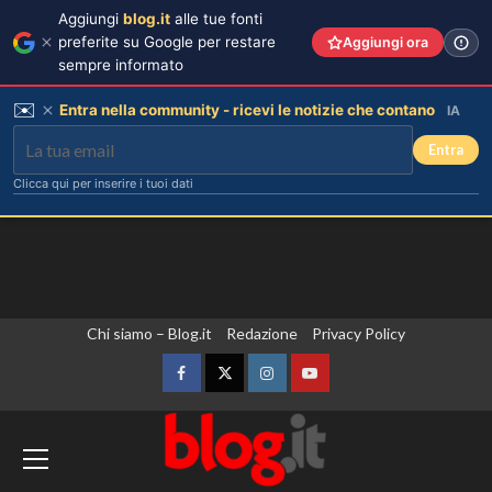
Aggiungi
blog.it
alle tue fonti
preferite su Google per restare
Aggiungi ora
sempre informato
✉️
Entra nella community - ricevi le notizie che contano
IA
Entra
Clicca qui per inserire i tuoi dati
Vai
Chi siamo – Blog.it
Redazione
Privacy Policy
Helena e Javier: fine dell’amore
dopo il Grande Fratello? Lui nega le
al
voci
contenuto
Facebook
Twitter
Instagram
YouTube
3
Spagna, implementati i controlli alle
frontiere per i viaggiatori in arrivo
dall’Italia. Il commissario Ue Brunner
Stefano De Martino trasforma
Sanremo Giovani: solo il vincitore
sente i due Paesi