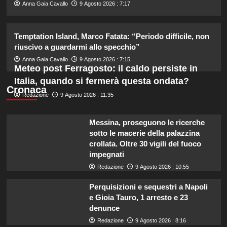
2
Anna Gaia Cavallo
9 Agosto 2026 : 7:17
Helena e Javier: fine dell’amore
Temptation Island, Marco Fatata: “Periodo difficile, non
dopo il Grande Fratello? Lui nega le
riuscivo a guardarmi allo specchio”
voci
3
Anna Gaia Cavallo
9 Agosto 2026 : 7:15
Meteo post Ferragosto: il caldo persiste in
Italia, quando si fermerà questa ondata?
Stefano De Martino trasforma
Cronaca
Redazione
9 Agosto 2026 : 11:35
Sanremo Giovani: solo il vincitore
parteciperà ai Big nel 2027.
4
Messina, proseguono le ricerche
sotto le macerie della palazzina
Alvaro Morata e Alice Campello:
crollata. Oltre 30 vigili del fuoco
riconciliazione celebrata con il
impegnati
primo post dopo la crisi.
Redazione
9 Agosto 2026 : 10:55
5
Perquisizioni e sequestri a Napoli
e Gioia Tauro, 1 arresto e 23
denunce
Redazione
9 Agosto 2026 : 8:16