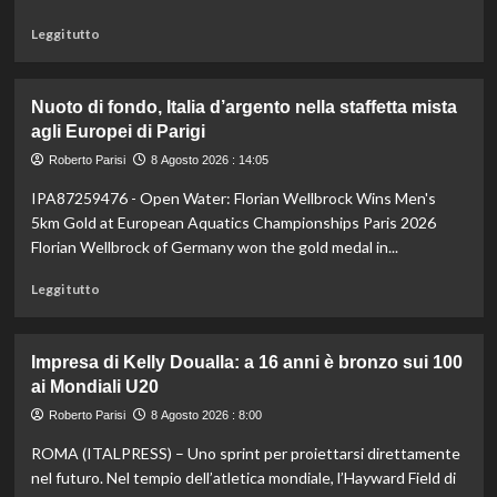
Borges
Leggi
battuto
Leggi tutto
di
in
più
rimonta
su
Nuoto di fondo, Italia d’argento nella staffetta mista
Il
agli Europei di Parigi
Milan
battuto
Roberto Parisi
8 Agosto 2026 : 14:05
in
IPA87259476 - Open Water: Florian Wellbrock Wins Men's
amichevole
3-
5km Gold at European Aquatics Championships Paris 2026
0
Florian Wellbrock of Germany won the gold medal in...
dal
Chelsea
Leggi
Leggi tutto
di
più
su
Impresa di Kelly Doualla: a 16 anni è bronzo sui 100
Nuoto
ai Mondiali U20
di
fondo,
Roberto Parisi
8 Agosto 2026 : 8:00
Italia
ROMA (ITALPRESS) – Uno sprint per proiettarsi direttamente
d’argento
nella
nel futuro. Nel tempio dell’atletica mondiale, l’Hayward Field di
staffetta