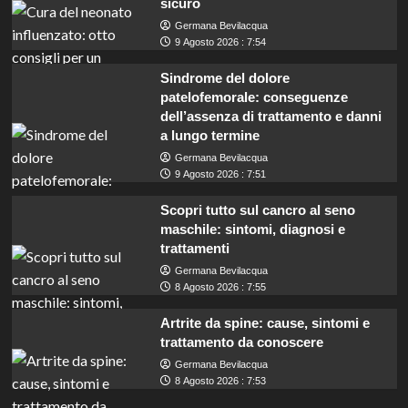
sicuro
Germana Bevilacqua
9 Agosto 2026 : 7:54
Sindrome del dolore
patelofemorale: conseguenze
dell’assenza di trattamento e danni
a lungo termine
Germana Bevilacqua
9 Agosto 2026 : 7:51
Scopri tutto sul cancro al seno
maschile: sintomi, diagnosi e
trattamenti
Germana Bevilacqua
8 Agosto 2026 : 7:55
Artrite da spine: cause, sintomi e
trattamento da conoscere
Germana Bevilacqua
Lavoro in Sardegna: cercasi addetti
8 Agosto 2026 : 7:53
informazione con licenza media, opportunità