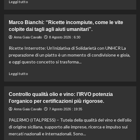
Leggi
Leggi tutto
di
più
su
Marco Bianchi: “Ricette incompiute, come le vite
Emilia-
colpite dai tagli agli aiuti umanitari”.
Romagna
investe
Anna Gaia Cavallo
8 Agosto 2026 : 6:30
6
Ricette Interrotte: Un’Iniziativa di Solidarietà con UNHCR La
milioni
per
preparazione di un piatto è un momento di condivisione e gioia,
valorizzare
e oggi questo concetto si trasforma...
le
sue
Leggi
Leggi tutto
eccellenze
di
agroalimentari
più
certificate.
su
Controllo qualità olio e vino: l’IRVO potenzia
Marco
l’organico per certificazioni più rigorose.
Bianchi:
“Ricette
Anna Gaia Cavallo
7 Agosto 2026 : 19:35
incompiute,
PALERMO (ITALPRESS) – Tutela della qualità del vino e dell’olio
come
le
di origine siciliana, supporto alle imprese, ricerca e impulso sui
vite
mercati nazionali e internazionali. Sono...
colpite