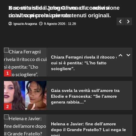
parteciperà ai Big nel 2027.
Menu
4
Buc-ee’s sfida John Oliver e fa causa a
X sostituisce il programma di condivisione
Giuseppe Recca
9 Agosto 2026 : 7:45
principale
un’altra piccola azienda.
ricavi con premi per contenuti originali.
Alvaro Morata e Alice Campello:
Ignazio Aragona
Ignazio Aragona
9 Agosto 2026 : 11:25
9 Agosto 2026 : 11:20
riconciliazione celebrata con il
primo post dopo la crisi.
5
Chiara Ferragni rivela il ritocco di
cui si è pentita: “L’ho fatto
sciogliere”.
1
Gaia svela la verità sull’amore tra
Elodie e Franceska: “Se l’amore
genera rabbia…”
2
Helena e Javier: fine dell’amore
dopo il Grande Fratello? Lui nega le
voci