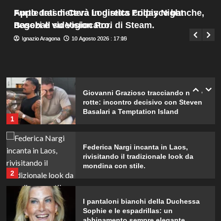
film!
Menu
4
Apple trasmetterà in diretta Friday Night
Furto dati di Ceva Logistics colpisce banche,
Giuseppe Recca
10 Agosto 2026 : 19:30
principale
Baseball su Vision Pro.
negozi e videogiocatori di Steam.
Marianna Scarci di Saranno Famosi:
Ignazio Aragona
Ignazio Aragona
10 Agosto 2026 : 17:10
10 Agosto 2026 : 17:05
18 euro al giorno per partecipare al
programma
5
Giovanni Grazioso tracciando nuove
rotte: incontro decisivo con Steven
Basalari a Temptation Island
1
Federica Nargi incanta in Laos,
rivisitando il tradizionale look da
mondina con stile.
2
I pantaloni bianchi della Duchessa
Sophie e le espadrillas: un
abbinamento sempre elegante.