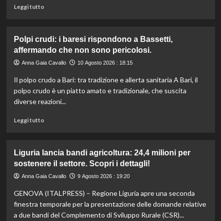
Leggi
Leggi tutto
di
più
su
Polpi crudi: i baresi rispondono a Bassetti,
Sostegni
affermando che non sono pericolosi.
immediati
necessari
Anna Gaia Cavallo
10 Agosto 2026 : 18:15
per
Il polpo crudo a Bari: tra tradizione e allerta sanitaria A Bari, il
le
imprese
polpo crudo è un piatto amato e tradizionale, che suscita
del
diverse reazioni...
settore
ortofrutticolo
Leggi
Leggi tutto
in
di
difficoltà.
più
su
Liguria lancia bandi agricoltura: 24,4 milioni per
Polpi
sostenere il settore. Scopri i dettagli!
crudi:
i
Anna Gaia Cavallo
9 Agosto 2026 : 19:20
baresi
GENOVA (ITALPRESS) – Regione Liguria apre una seconda
rispondono
a
finestra temporale per la presentazione delle domande relative
Bassetti,
a due bandi del Complemento di Sviluppo Rurale (CSR)...