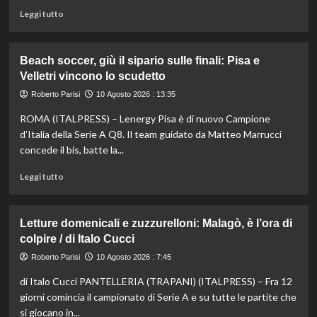
Leggi
Leggi tutto
di
più
su
Beach soccer, giù il sipario sulle finali: Pisa e
Nuoto,
Velletri vincono lo scudetto
Europei
Parigi:
Roberto Parisi
10 Agosto 2026 : 13:35
Razzetti
ROMA (ITALPRESS) – Lenergy Pisa è di nuovo Campione
medaglia
d’argento
d’Italia della Serie A Q8. Il team guidato da Matteo Marrucci
nei
concede il bis, batte la...
400
misti
Leggi
Leggi tutto
di
più
su
Letture domenicali e zuzzurelloni: Malagò, è l’ora di
Beach
colpire / di Italo Cucci
soccer,
giù
Roberto Parisi
10 Agosto 2026 : 7:45
il
di Italo Cucci PANTELLERIA (TRAPANI) (ITALPRESS) – Fra 12
sipario
sulle
giorni comincia il campionato di Serie A e su tutte le partite che
finali:
si giocano in...