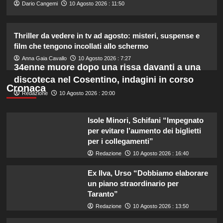
2
Dario Cangemi
10 Agosto 2026 : 11:50
I pantaloni bianchi della Duchessa
Thriller da vedere in tv ad agosto: misteri, suspense e
Sophie e le espadrillas: un
film che tengono incollati allo schermo
abbinamento sempre elegante.
3
Anna Gaia Cavallo
10 Agosto 2026 : 7:27
34enne muore dopo una rissa davanti a una
discoteca nel Cosentino, indagini in corso
Francesco Pannofino entra nel cast
Cronaca
Redazione
10 Agosto 2026 : 20:00
di Bro: scopri il suo nuovo ruolo nel
film!
4
Isole Minori, Schifani “Impegnato
per evitare l’aumento dei biglietti
Marianna Scarci di Saranno Famosi:
per i collegamenti”
18 euro al giorno per partecipare al
Redazione
10 Agosto 2026 : 16:40
programma
5
Ex Ilva, Urso “Dobbiamo elaborare
un piano straordinario per
Taranto”
Redazione
10 Agosto 2026 : 13:50