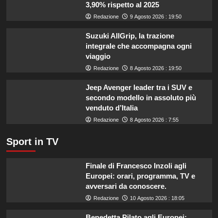
3,90% rispetto al 2025
l’IRVO
potenzia
Redazione
9 Agosto 2026 : 19:50
l’organico
per
Suzuki AllGrip, la trazione
certificazioni
integrale che accompagna ogni
più
viaggio
rigorose.
Redazione
8 Agosto 2026 : 19:50
Jeep Avenger leader tra i SUV e
secondo modello in assoluto più
venduto d’Italia
Redazione
8 Agosto 2026 : 7:55
Sport in TV
Finale di Francesco Inzoli agli
Europei: orari, programma, TV e
avversari da conoscere.
Redazione
10 Agosto 2026 : 18:05
Benedetta Pilato agli Europei: