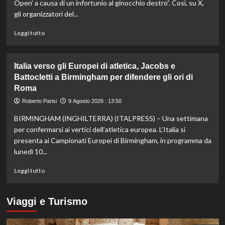
dei
Open’ a causa di un infortunio al ginocchio destro”. Così, su X,
200
gli organizzatori del...
metri
a
Leggi
Leggi tutto
Roma1960
di
più
su
Italia verso gli Europei di atletica, Jacobs e
Sinner
Battocletti a Birmingham per difendere gli ori di
salta
Roma
anche
Cincinnati
Roberto Parisi
9 Agosto 2026 : 13:50
per
un
BIRMINGHAM (INGHILTERRA) (ITALPRESS) – Una settimana
problema
per confermarsi ai vertici dell’atletica europea. L’Italia si
al
presenta ai Campionati Europei di Birmingham, in programma da
ginocchio
lunedì 10...
destro:
“Mi
Leggi
Leggi tutto
sto
di
concentrando
più
sulla
su
Viaggi e Turismo
preparazione
Italia
per
verso
gli