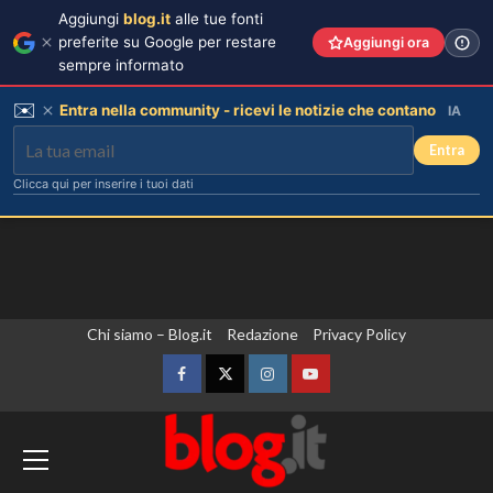
Aggiungi
blog.it
alle tue fonti
preferite su Google per restare
Aggiungi ora
sempre informato
✉️
Entra nella community - ricevi le notizie che contano
IA
Entra
Clicca qui per inserire i tuoi dati
Vai
Chi siamo – Blog.it
Redazione
Privacy Policy
I pantaloni bianchi della Duchessa
Sophie e le espadrillas: un
al
abbinamento sempre elegante.
contenuto
Facebook
Twitter
Instagram
YouTube
3
Tragedia di Marcinelle, un minuto di
silenzio all’Ambasciata d’Italia in
Francesco Pannofino entra nel cast
di Bro: scopri il suo nuovo ruolo nel
Bulgaria