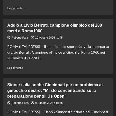
Pisa
e
Leggi
Leggi tutto
Velletri
di
vincono
più
lo
su
Addio a Livio Berruti, campione olimpico dei 200
scudetto
Letture
metri a Roma1960
domenicali
e
Roberto Parisi
10 Agosto 2026 : 1:45
zuzzurelloni:
ROMA (ITALPRESS) – Il mondo dello sport piange la scomparsa
Malagò,
è
di Livio Berruti. Campione olimpico ai Giochi di Roma 1960 nei
l’ora
200 metri, il velocità...
di
colpire
Leggi
Leggi tutto
/
di
di
più
Italo
su
Sinner salta anche Cincinnati per un problema al
Cucci
Addio
ginocchio destro: “Mi sto concentrando sulla
a
preparazione per gli Us Open”
Livio
Berruti,
Roberto Parisi
9 Agosto 2026 : 19:55
campione
olimpico
ROMA (ITALPRESS) – “Jannik Sinner si è ritirato dal ‘Cincinnati