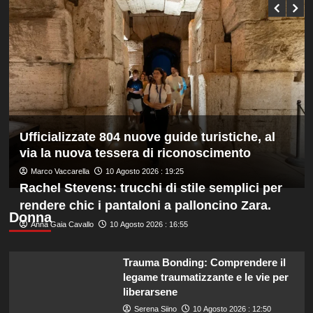
gli
Us
Europei
Open”
di
atletica,
Jacobs
e
Battocletti
a
Birmingham
per
difendere
Ufficializzate 804 nuove guide turistiche, al
gli
via la nuova tessera di riconoscimento
ori
Marco Vaccarella
10 Agosto 2026 : 19:25
di
Rachel Stevens: trucchi di stile semplici per
Roma
rendere chic i pantaloni a palloncino Zara.
Donna
Anna Gaia Cavallo
10 Agosto 2026 : 16:55
Trauma Bonding: Comprendere il
legame traumatizzante e le vie per
liberarsene
Serena Siino
10 Agosto 2026 : 12:50