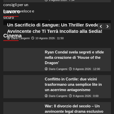
Provincia di Lecco: concorso per funzionari
9 Agosto 2026 : 7:54
contabili con assunzioni a tempo
Lavoro
indeterminato per laureati.
Germana Bevilacqua
10 Agosto 2026 : 18:35
Un Sacrificio di Sangue: Un Thriller Svedese
Avvincente che Ti Terrà Incollato alla Sedia!
Cinema
Dario Cangemi
10 Agosto 2026 : 11:50
Ryan Condal svela segreti e sfide
nella creazione di ‘House of the
Dragon’
Dario Cangemi
9 Agosto 2026 : 12:00
Conflitto in Cortile: due vicini
trasformano una semplice lite in
un acerrimo antagonismo
Dario Cangemi
9 Agosto 2026 : 0:00
War: Il divorzio del secolo – Un
avvincente legal drama esclusivo