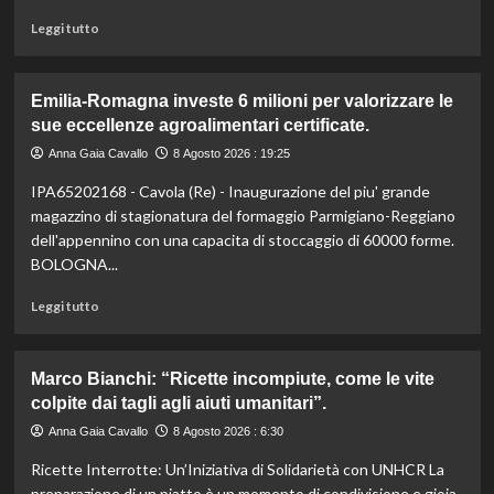
affermando
che
Leggi
Leggi tutto
non
di
sono
più
pericolosi.
su
Emilia-Romagna investe 6 milioni per valorizzare le
Liguria
sue eccellenze agroalimentari certificate.
lancia
bandi
Anna Gaia Cavallo
8 Agosto 2026 : 19:25
agricoltura:
IPA65202168 - Cavola (Re) - Inaugurazione del piu' grande
24,4
milioni
magazzino di stagionatura del formaggio Parmigiano-Reggiano
per
dell'appennino con una capacita di stoccaggio di 60000 forme.
sostenere
BOLOGNA...
il
settore.
Leggi
Leggi tutto
Scopri
di
i
più
dettagli!
su
Marco Bianchi: “Ricette incompiute, come le vite
Emilia-
colpite dai tagli agli aiuti umanitari”.
Romagna
investe
Anna Gaia Cavallo
8 Agosto 2026 : 6:30
6
Ricette Interrotte: Un’Iniziativa di Solidarietà con UNHCR La
milioni
per
preparazione di un piatto è un momento di condivisione e gioia,