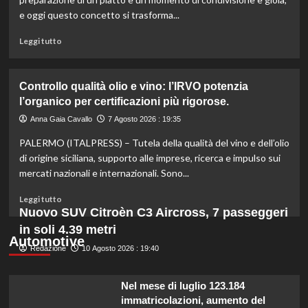
valorizzare
e oggi questo concetto si trasforma...
le
sue
Leggi
Leggi tutto
eccellenze
di
agroalimentari
più
certificate.
su
Controllo qualità olio e vino: l’IRVO potenzia
Marco
l’organico per certificazioni più rigorose.
Bianchi:
“Ricette
Anna Gaia Cavallo
7 Agosto 2026 : 19:35
incompiute,
PALERMO (ITALPRESS) – Tutela della qualità del vino e dell’olio
come
le
di origine siciliana, supporto alle imprese, ricerca e impulso sui
vite
mercati nazionali e internazionali. Sono...
colpite
dai
Leggi
Leggi tutto
tagli
di
Nuovo SUV Citroèn C3 Aircross, 7 passeggeri
agli
più
in soli 4.39 metri
aiuti
su
Automotive
umanitari”.
Redazione
Controllo
10 Agosto 2026 : 19:40
qualità
olio
Nel mese di luglio 123.184
e
immatricolazioni, aumento del
vino: