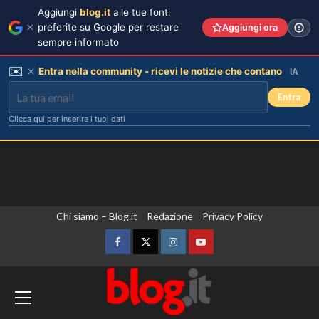
Aggiungi
blog.it
alle tue fonti
preferite su Google per restare
Aggiungi ora
sempre informato
✉️
Entra nella community - ricevi le notizie che contano
IA
Entra
Clicca qui per inserire i tuoi dati
Vai
Chi siamo – Blog.it
Redazione
Privacy Policy
al
contenuto
Facebook
Twitter
Instagram
YouTube