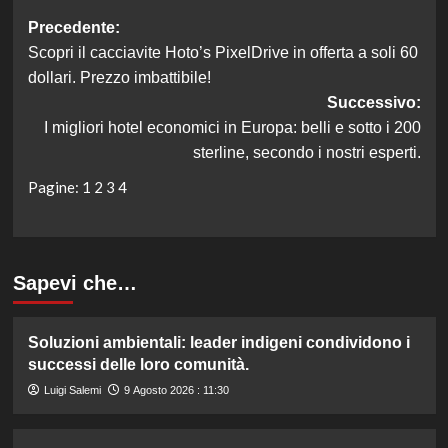
Navigazione
Precedente:
Scopri il cacciavite Hoto’s PixelDrive in offerta a soli 60
articolo
dollari. Prezzo imbattibile!
Successivo:
I migliori hotel economici in Europa: belli e sotto i 200
sterline, secondo i nostri esperti.
Pagine:
1
2
3
4
Sapevi che…
Soluzioni ambientali: leader indigeni condividono i
successi delle loro comunità.
Luigi Salemi
9 Agosto 2026 : 11:30