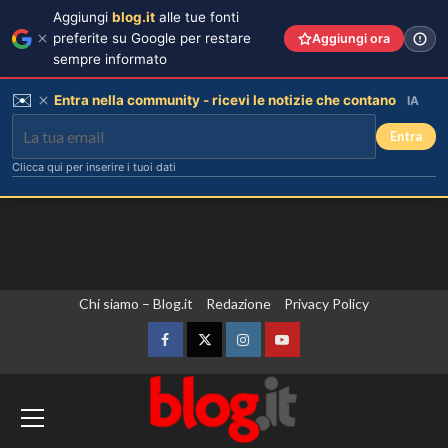
Aggiungi
blog.it
alle tue fonti
preferite su Google per restare
Aggiungi ora
sempre informato
✉️
Entra nella community - ricevi le notizie che contano
IA
Entra
Clicca qui per inserire i tuoi dati
Vai
Chi siamo – Blog.it
Redazione
Privacy Policy
al
contenuto
Facebook
Twitter
Instagram
YouTube