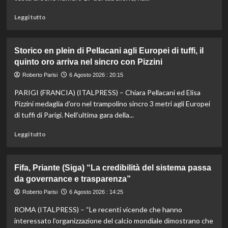
vice,
Oriali
Leggi
Leggi tutto
torna
di
team
più
manager,
su
Storico en plein di Pellacani agli Europei di tuffi, il
Bonucci
Darderi
quinto oro arriva nel sincro con Pizzini
tra
agli
i
ottavi
Roberto Parisi
6 Agosto 2026 : 20:15
collaboratori
del
PARIGI (FRANCIA) (ITALPRESS) – Chiara Pellacani ed Elisa
Masters
1000
Pizzini medaglia d’oro nel trampolino sincro 3 metri agli Europei
di
di tuffi di Parigi. Nell’ultima gara della...
Montreal,
Shang
Leggi
Leggi tutto
battuto
di
in
più
tre
su
Fifa, Priante (Siga) “La credibilità del sistema passa
set
Storico
da governance e trasparenza”
en
plein
Roberto Parisi
6 Agosto 2026 : 14:25
di
ROMA (ITALPRESS) – “Le recenti vicende che hanno
Pellacani
agli
interessato l’organizzazione del calcio mondiale dimostrano che