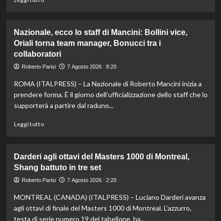
di
più
su
Nazionale, ecco lo staff di Mancini: Bollini vice,
Taddeucci
Oriali torna team manager, Bonucci tra i
bronzo
collaboratori
nella
knockout
Roberto Parisi
7 Agosto 2026 : 8:20
agli
Europei
ROMA (ITALPRESS) – La Nazionale di Roberto Mancini inizia a
di
prendere forma. È il giorno dell’ufficializzazione dello staff che lo
fondo,
supporterà a partire dal raduno...
oro
a
Leggi
Leggi tutto
Gose.
di
Paltrinieri
più
quarto
su
Darderi agli ottavi del Masters 1000 di Montreal,
nella
Nazionale,
Shang battuto in tre set
gara
ecco
maschile
lo
Roberto Parisi
7 Agosto 2026 : 2:20
staff
MONTREAL (CANADA) (ITALPRESS) – Luciano Darderi avanza
di
Mancini:
agli ottavi di finale del Masters 1000 di Montreal. L’azzurro,
Bollini
testa di serie numero 19 del tabellone, ha...