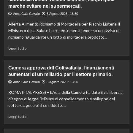
Il
marche evitare nei supermercati.
cavallo:
una
Anna Gaia Cavallo
6 Agosto 2026 : 18:50
risorsa
Allerta Alimenti: Richiamo di Mortadella per Rischio Listeria Il
indispensabile
per
Ministero della Salute ha recentemente emesso un avviso di
l’agricoltura
richiamo riguardante un lotto di mortadella prodotto...
moderna
e
Leggi
Leggi tutto
sostenibile.
di
più
su
Camera approva ddl ColtivaItalia: finanziamenti
Mortadella
aumentati di un miliardo per il settore primario.
ritirata:
rischio
Anna Gaia Cavallo
6 Agosto 2026 : 13:50
listeriosi,
ROMA (ITALPRESS) – L’Aula della Camera ha dato il via libera al
scopri
quali
disegno di legge “Misure di consolidamento e sviluppo del
marche
settore agricolo”, il cosiddetto...
evitare
nei
Leggi
Leggi tutto
supermercati.
di
più
su