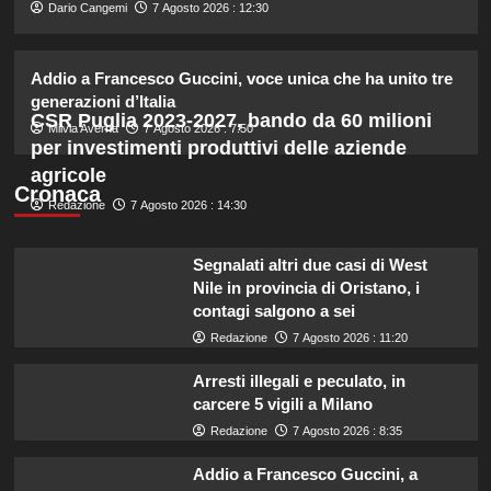
2
Dario Cangemi
7 Agosto 2026 : 12:30
Addio a Francesco Guccini, voce unica che ha unito tre
Lorella Cuccarini compie 61 anni:
“Ho l’energia di una ventenne!”
generazioni d’Italia
CSR Puglia 2023-2027, bando da 60 milioni
3
Milvia Averna
7 Agosto 2026 : 7:50
per investimenti produttivi delle aziende
agricole
Federica Pellegrini compie 38 anni:
Cronaca
Redazione
7 Agosto 2026 : 14:30
celebrazione in famiglia da mamma
bis emozionante e gioiosa.
4
Segnalati altri due casi di West
Nile in provincia di Oristano, i
Lorenzo Riccardi nel cast del
contagi salgono a sei
Grande Fratello Vip? Claudia Dionigi
Redazione
7 Agosto 2026 : 11:20
svela la verità.
5
Arresti illegali e peculato, in
carcere 5 vigili a Milano
Redazione
7 Agosto 2026 : 8:35
Addio a Francesco Guccini, a