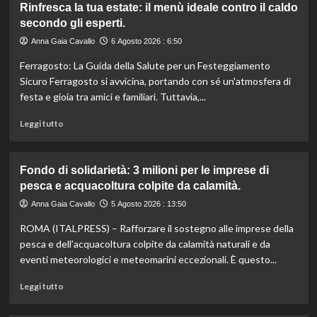
Rinfresca la tua estate: il menù ideale contro il caldo
Camera
secondo gli esperti.
approva
ddl
Anna Gaia Cavallo
6 Agosto 2026 : 6:50
ColtivaItalia:
Ferragosto: La Guida della Salute per un Festeggiamento
finanziamenti
aumentati
Sicuro Ferragosto si avvicina, portando con sé un'atmosfera di
di
festa e gioia tra amici e familiari. Tuttavia,...
un
miliardo
Leggi
Leggi tutto
per
di
il
più
settore
su
Fondo di solidarietà: 3 milioni per le imprese di
primario.
Rinfresca
pesca e acquacoltura colpite da calamità.
la
tua
Anna Gaia Cavallo
5 Agosto 2026 : 13:50
estate:
ROMA (ITALPRESS) – Rafforzare il sostegno alle imprese della
il
menù
pesca e dell’acquacoltura colpite da calamità naturali e da
ideale
eventi meteorologici e meteomarini eccezionali. È questo...
contro
il
Leggi
Leggi tutto
caldo
di
secondo
più