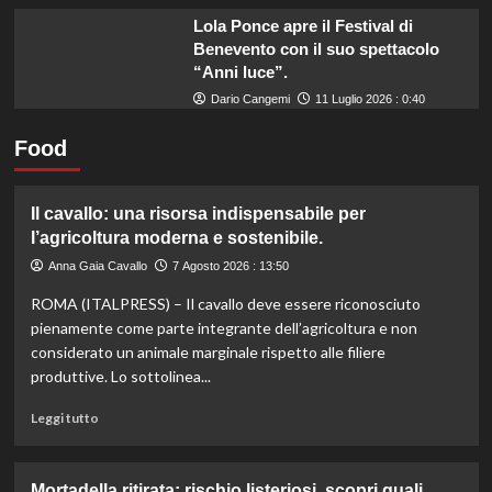
Lola Ponce apre il Festival di
Benevento con il suo spettacolo
“Anni luce”.
Dario Cangemi
11 Luglio 2026 : 0:40
Food
Il cavallo: una risorsa indispensabile per
l’agricoltura moderna e sostenibile.
Anna Gaia Cavallo
7 Agosto 2026 : 13:50
ROMA (ITALPRESS) – Il cavallo deve essere riconosciuto
pienamente come parte integrante dell’agricoltura e non
considerato un animale marginale rispetto alle filiere
produttive. Lo sottolinea...
Leggi
Leggi tutto
di
più
su
Mortadella ritirata: rischio listeriosi, scopri quali