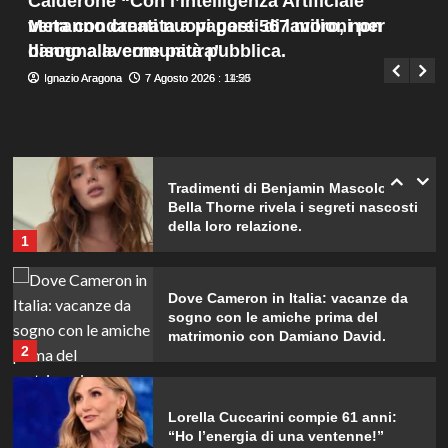
Calderone “Con l’Intelligenza Artificiale
bis emozionante e gioiosa.
Menu
4
verranno creati nuovi posti di lavoro, non
Meta condannata a pagare 567 milioni per
Giuseppe Recca
7 Agosto 2026 : 14:00
principale
bisogna averne paura”
danno alla comunità pubblica.
Lorenzo Riccardi nel cast del
Ignazio Aragona
Ignazio Aragona
7 Agosto 2026 : 14:25
7 Agosto 2026 : 11:50
Grande Fratello Vip? Claudia Dionigi
svela la verità.
5
Tradimenti di Benjamin Mascolo:
Bella Thorne rivela i segreti nascosti
della loro relazione.
1
Dove Cameron in Italia: vacanze da
sogno con le amiche prima del
matrimonio con Damiano David.
2
Lorella Cuccarini compie 61 anni:
“Ho l’energia di una ventenne!”