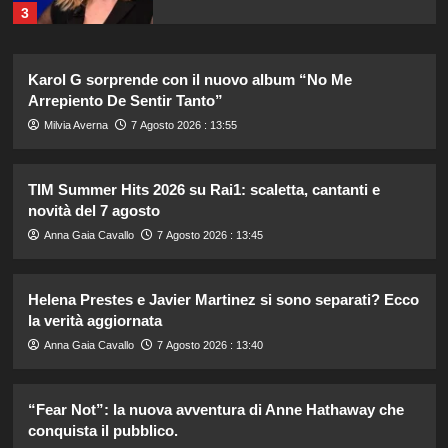
3
Federica Pellegrini compie 38 anni:
Karol G sorprende con il nuovo album “No Me
celebrazione in famiglia da mamma
Arrepiento De Sentir Tanto”
bis emozionante e gioiosa.
4
Milvia Averna
7 Agosto 2026 : 13:55
Lorenzo Riccardi nel cast del
TIM Summer Hits 2026 su Rai1: scaletta, cantanti e
Grande Fratello Vip? Claudia Dionigi
novità del 7 agosto
svela la verità.
5
Anna Gaia Cavallo
7 Agosto 2026 : 13:45
Tradimenti di Benjamin Mascolo:
Helena Prestes e Javier Martinez si sono separati? Ecco
Bella Thorne rivela i segreti nascosti
la verità aggiornata
della loro relazione.
1
Anna Gaia Cavallo
7 Agosto 2026 : 13:40
Dove Cameron in Italia: vacanze da
“Fear Not”: la nuova avventura di Anne Hathaway che
sogno con le amiche prima del
conquista il pubblico.
matrimonio con Damiano David.