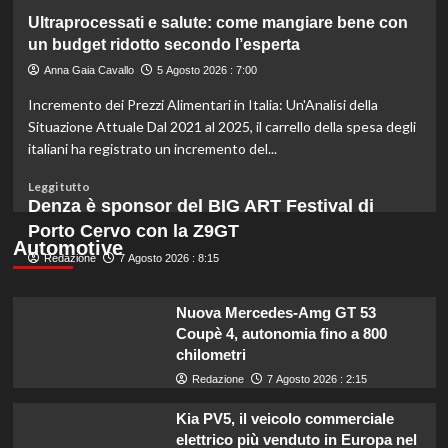
gli
su
Ultraprocessati e salute: come mangiare bene con
esperti.
Fondo
un budget ridotto secondo l’esperta
di
solidarietà:
Anna Gaia Cavallo
5 Agosto 2026 : 7:00
3
Incremento dei Prezzi Alimentari in Italia: Un'Analisi della
milioni
per
Situazione Attuale Dal 2021 al 2025, il carrello della spesa degli
le
italiani ha registrato un incremento del...
imprese
di
Leggi
Leggi tutto
pesca
di
Denza è sponsor del BIG ART Festival di
e
più
Porto Cervo con la Z9GT
acquacoltura
su
Automotive
colpite
Redazione
Ultraprocessati
7 Agosto 2026 : 8:15
da
e
calamità.
salute:
Nuova Mercedes-Amg GT 53
come
Coupè 4, autonomia fino a 800
mangiare
chilometri
bene
con
Redazione
7 Agosto 2026 : 2:15
un
budget
Kia PV5, il veicolo commerciale
ridotto
elettrico più venduto in Europa nel