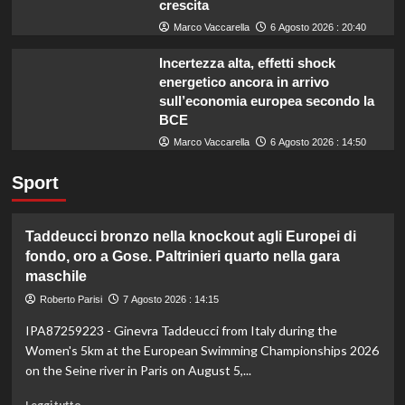
crescita
Marco Vaccarella
6 Agosto 2026 : 20:40
Incertezza alta, effetti shock
energetico ancora in arrivo
sull’economia europea secondo la
BCE
Marco Vaccarella
6 Agosto 2026 : 14:50
Sport
Taddeucci bronzo nella knockout agli Europei di
fondo, oro a Gose. Paltrinieri quarto nella gara
maschile
Roberto Parisi
7 Agosto 2026 : 14:15
IPA87259223 - Ginevra Taddeucci from Italy during the
Women's 5km at the European Swimming Championships 2026
on the Seine river in Paris on August 5,...
Leggi
Leggi tutto