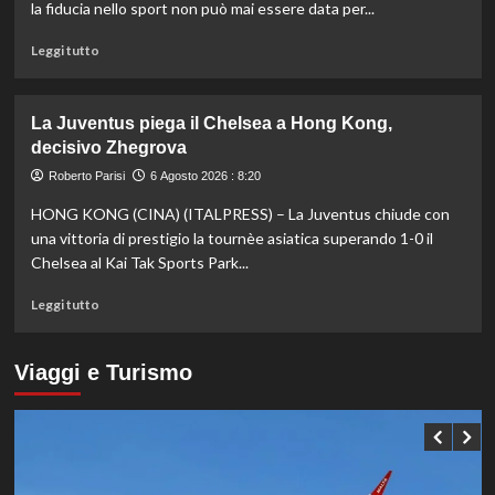
Europei
la fiducia nello sport non può mai essere data per...
di
tuffi,
Leggi
Leggi tutto
il
di
quinto
più
oro
su
La Juventus piega il Chelsea a Hong Kong,
arriva
Fifa,
decisivo Zhegrova
nel
Priante
sincro
(Siga)
Roberto Parisi
6 Agosto 2026 : 8:20
con
“La
HONG KONG (CINA) (ITALPRESS) – La Juventus chiude con
Pizzini
credibilità
del
una vittoria di prestigio la tournèe asiatica superando 1-0 il
sistema
Chelsea al Kai Tak Sports Park...
passa
da
Leggi
Leggi tutto
governance
di
e
più
trasparenza”
su
Viaggi e Turismo
La
Juventus
piega
il
Chelsea
a