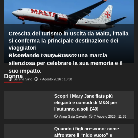
Hong
Kong,
decisivo
Zhegrova
Crescita del turismo in uscita da Malta, l’Italia
si conferma la principale destinazione dei
viaggiatori
Ricordando Laura Russo: una marcia
Marco Vaccarella
7 Agosto 2026 : 1:55
silenziosa per celebrare la sua memoria e il
suo impatto.
Donna
Serena Siino
7 Agosto 2026 : 13:30
Scopri i Mary Jane flats più
eleganti e comodi di M&S per
l’autunno, a soli £40!
Anna Gaia Cavallo
7 Agosto 2026 : 11:35
Quando i figli crescono: come
affrontare il “nido vuoto” e