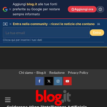
Aggiungi
blog.it
alle tue fonti
preferite su Google per restare
Aggiungi ora
sempre informato
✉️
Entra nella community - ricevi le notizie che contano
IA
Entra
Clicca qui per inserire i tuoi dati
Vai
Chi siamo – Blog.it
Redazione
Privacy Policy
Lorella Cuccarini compie 61 anni:
al
“Ho l’energia di una ventenne!”
contenuto
Facebook
Twitter
Instagram
YouTube
3
Non si fermano gli attacchi in Ucraina,
Kallas “Dall’Ue nuove sanzioni contro
persone legate a un apparato militare
Federica Pellegrini compie 38 anni:
celebrazione in famiglia da mamma
russo”