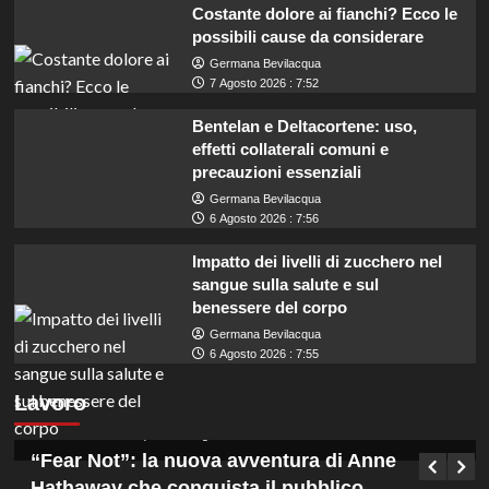
Costante dolore ai fianchi? Ecco le
possibili cause da considerare
Germana Bevilacqua
7 Agosto 2026 : 7:52
Bentelan e Deltacortene: uso,
effetti collaterali comuni e
precauzioni essenziali
Germana Bevilacqua
6 Agosto 2026 : 7:56
Impatto dei livelli di zucchero nel
sangue sulla salute e sul
benessere del corpo
Germana Bevilacqua
Coadiutori amministrativi cercasi in Calabria:
6 Agosto 2026 : 7:55
assunzioni con licenza media presso ASP
Lavoro
Vibo Valentia.
Germana Bevilacqua
7 Agosto 2026 : 13:15
“Fear Not”: la nuova avventura di Anne
Hathaway che conquista il pubblico.