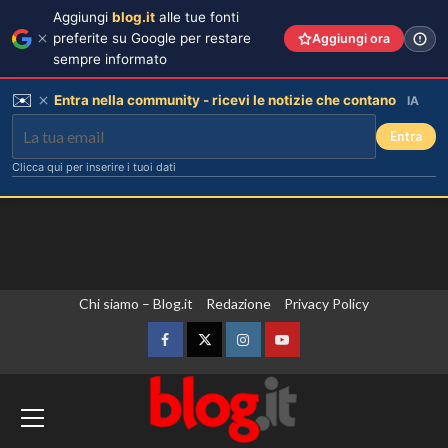
Aggiungi
blog.it
alle tue fonti
preferite su Google per restare
Aggiungi ora
sempre informato
✉️
Entra nella community - ricevi le notizie che contano
IA
Entra
Clicca qui per inserire i tuoi dati
Vai
Chi siamo – Blog.it
Redazione
Privacy Policy
al
contenuto
Facebook
Twitter
Instagram
YouTube