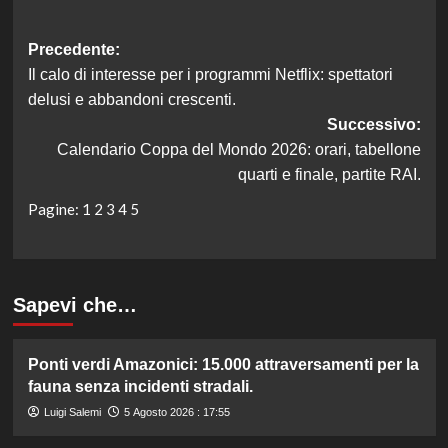
Navigazione
Precedente:
Il calo di interesse per i programmi Netflix: spettatori
articolo
delusi e abbandoni crescenti.
Successivo:
Calendario Coppa del Mondo 2026: orari, tabellone
quarti e finale, partite RAI.
Pagine:
1
2
3
4
5
Sapevi che…
Ponti verdi Amazonici: 15.000 attraversamenti per la
fauna senza incidenti stradali.
Luigi Salemi
5 Agosto 2026 : 17:55