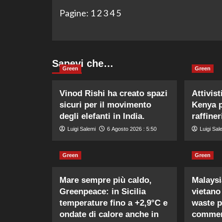
Pagine:
1
2
3
4
5
Sapevi che…
Green
Green
Vinod Rishi ha creato spazi
Attivist
sicuri per il movimento
Kenya p
degli elefanti in India.
raffiner
Luigi Salemi
6 Agosto 2026 : 5:50
Luigi Sal
Green
Green
Mare sempre più caldo,
Malaysi
Greenpeace: in Sicilia
vietano
temperature fino a +2,9°C e
waste p
ondate di calore anche in
commerc