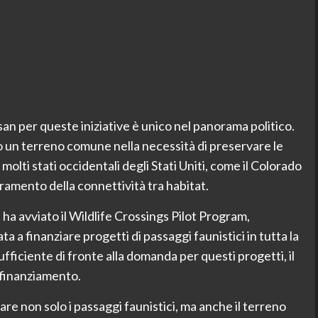
san per queste iniziative è unico nel panorama politico.
no un terreno comune nella necessità di preservare le
molti stati occidentali degli Stati Uniti, come il Colorado
ramento della connettività tra habitat.
ha avviato il Wildlife Crossings Pilot Program,
nata a finanziare progetti di passaggi faunistici in tutta la
ufficiente di fronte alla domanda per questi progetti, il
 finanziamento.
re non solo i passaggi faunistici, ma anche il terreno