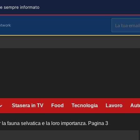
are sempre informato
etwork
Stasera in TV
Food
Tecnologia
Lavoro
Aut
la fauna selvatica e la loro importanza.
Pagina 3