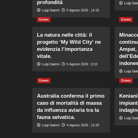
profondità
Luigi Sal
Luigi Salemi
5 Agosto 2026 : 14:15
Green
Green
La natura nelle città: il
Minacce
progetto ‘My Wild City’ ne
continu
evidenzia l’importanza
Ampat, 
vitale.
dell’Ed
indones
Luigi Salemi
5 Agosto 2026 : 0:10
Luigi Sal
Green
Green
Australia conferma il primo
Keniani
caso di mortalità di massa
impiant
da influenza aviaria tra la
indagin
fauna selvatica.
Luigi Sal
Luigi Salemi
4 Agosto 2026 : 12:20