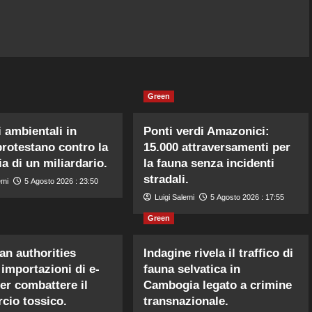
Green
i ambientali in
Ponti verdi Amazonici:
rotestano contro la
15.000 attraversamenti per
ia di un miliardario.
la fauna senza incidenti
stradali.
emi
5 Agosto 2026 : 23:50
Luigi Salemi
5 Agosto 2026 : 17:55
Green
an authorities
Indagine rivela il traffico di
 importazioni di e-
fauna selvatica in
er combattere il
Cambogia legato a crimine
io tossico.
transnazionale.