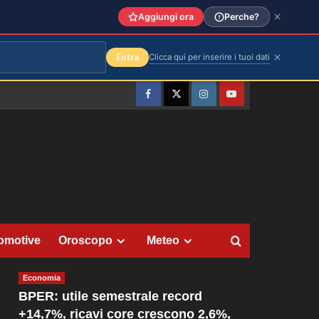
Aggiungi ora
Perche?
Entra
Clicca qui per inserire i tuoi dati
Facebook
Twitter
Instagram
YouTube
omotive
Oroscopo
Meteo
Economia
BPER: utile semestrale record
+14,7%, ricavi core crescono 2,6%,