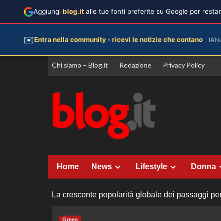
Aggiungi
blog.it
alle tue fonti preferite su Google per rest
✉️
Entra nella community - ricevi le notizie che contano
IA
N
Vai
Chi siamo – Blog.it
Redazione
Privacy Policy
al
contenuto
Home
News
Lifestyle
Donna
La crescente popolarità globale dei passaggi per 
Green