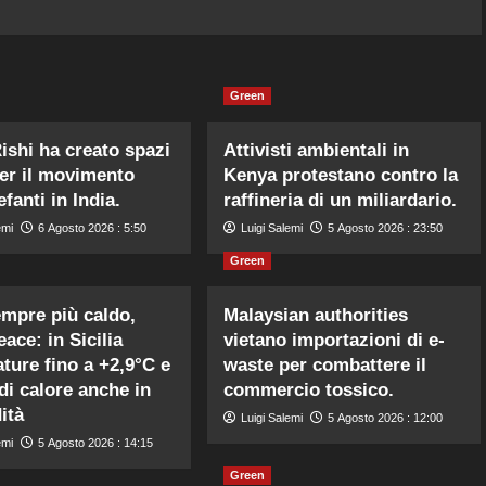
Green
ishi ha creato spazi
Attivisti ambientali in
per il movimento
Kenya protestano contro la
efanti in India.
raffineria di un miliardario.
emi
6 Agosto 2026 : 5:50
Luigi Salemi
5 Agosto 2026 : 23:50
Green
mpre più caldo,
Malaysian authorities
ace: in Sicilia
vietano importazioni di e-
ture fino a +2,9°C e
waste per combattere il
di calore anche in
commercio tossico.
ità
Luigi Salemi
5 Agosto 2026 : 12:00
emi
5 Agosto 2026 : 14:15
Green