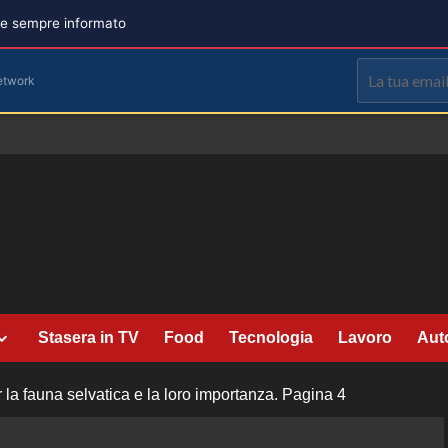
are sempre informato
etwork
Stasera in TV
Food
Tecnologia
Lavoro
Aut
la fauna selvatica e la loro importanza.
Pagina 4