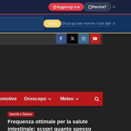
Aggiungi ora
Perche?
Entra
Clicca qui per inserire i tuoi dati
Facebook
Twitter
Instagram
YouTube
omotive
Oroscopo
Meteo
Sanità e Salute
Frequenza ottimale per la salute
intestinale: scopri quanto spesso