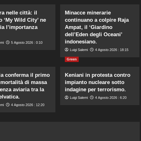
a nelle città: il
Minacce minerarie
o ‘My Wild City’ ne
continuano a colpire Raja
ia l’importanza
Ampat, il ‘Giardino
dell’Eden degli Oceani’
indonesiano.
emi
5 Agosto 2026 : 0:10
Luigi Salemi
4 Agosto 2026 : 18:15
Green
ia conferma il primo
Keniani in protesta contro
 mortalità di massa
impianto nucleare sotto
enza aviaria tra la
indagine per terrorismo.
elvatica.
Luigi Salemi
4 Agosto 2026 : 6:20
emi
4 Agosto 2026 : 12:20