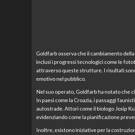
Goldfarb osserva che il cambiamento della 
inclusi i progressi tecnologici come le fot
attraverso queste strutture. I risultati son
emotivo nel pubblico.
Nel suo operato, Goldfarb ha notato che ci 
In paesi come la Croazia, i passaggi faunist
autostrade. Attori come il biologo Josip K
evidenziando come la pianificazione prevent
Inoltre, esistono iniziative per la costruzion