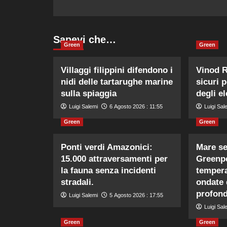
Sapevi che…
Green
Green
Villaggi filippini difendono i
Vinod R
nidi delle tartarughe marine
sicuri 
sulla spiaggia
degli el
Luigi Salemi
6 Agosto 2026 : 11:55
Luigi Sal
Green
Green
Ponti verdi Amazonici:
Mare se
15.000 attraversamenti per
Greenpe
la fauna senza incidenti
tempera
stradali.
ondate 
profond
Luigi Salemi
5 Agosto 2026 : 17:55
Luigi Sal
Green
Green