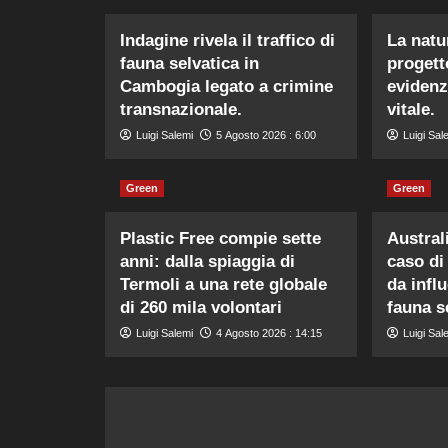
Indagine rivela il traffico di
La natur
fauna selvatica in
progett
Cambogia legato a crimine
evidenz
transnazionale.
vitale.
Luigi Salemi
5 Agosto 2026 : 6:00
Luigi Sal
Green
Green
Plastic Free compie sette
Austral
anni: dalla spiaggia di
caso di
Termoli a una rete globale
da influ
di 260 mila volontari
fauna s
Luigi Salemi
4 Agosto 2026 : 14:15
Luigi Sal