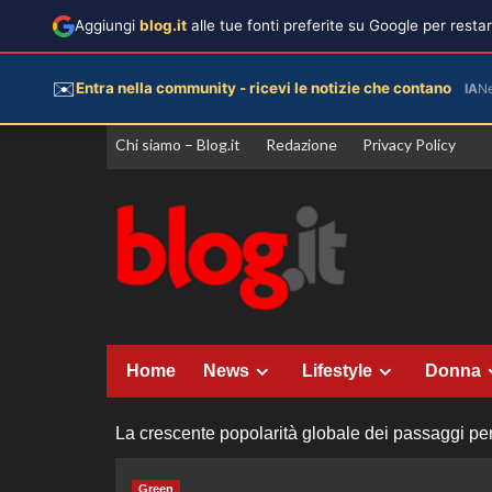
Aggiungi
blog.it
alle tue fonti preferite su Google per rest
✉️
Entra nella community - ricevi le notizie che contano
IA
N
Vai
Chi siamo – Blog.it
Redazione
Privacy Policy
al
contenuto
Home
News
Lifestyle
Donna
La crescente popolarità globale dei passaggi per 
Green