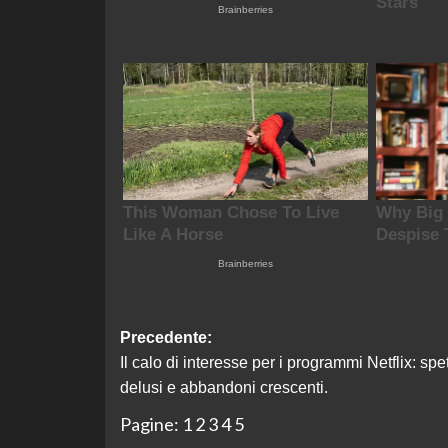
Navigazione
Precedente:
Il calo di interesse per i programmi Netflix: spet
articolo
delusi e abbandoni crescenti.
Pagine:
1
2
3
4
5