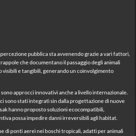
percezione pubblica sta avvenendo grazie a vari fattori,
otrappole che documentano il passaggio degli animali
o visibili e tangibili, generando un coinvolgimento
sono approcci innovativi anche a livello internazionale.
ici sono stati integrati sin dalla progettazione di nuove
usak hanno proposto soluzioni ecocompatibili,
iva possa impedire danni irreversibili agli habitat.
e di ponti aerei nei boschi tropicali, adatti per animali