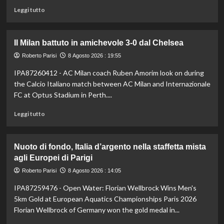
Leggi
Leggi tutto
di
più
su
Il Milan battuto in amichevole 3-0 dal Chelsea
Darderi
avanza
Roberto Parisi
8 Agosto 2026 : 19:55
ai
IPA87260412 - AC Milan coach Ruben Amorim look on during
quarti
the Calcio Italiano match between AC Milan and Internazionale
a
Montreal,
FC at Optus Stadium in Perth....
Borges
Leggi
battuto
Leggi tutto
di
in
più
rimonta
su
Nuoto di fondo, Italia d’argento nella staffetta mista
Il
agli Europei di Parigi
Milan
battuto
Roberto Parisi
8 Agosto 2026 : 14:05
in
IPA87259476 - Open Water: Florian Wellbrock Wins Men's
amichevole
3-
5km Gold at European Aquatics Championships Paris 2026
0
Florian Wellbrock of Germany won the gold medal in...
dal