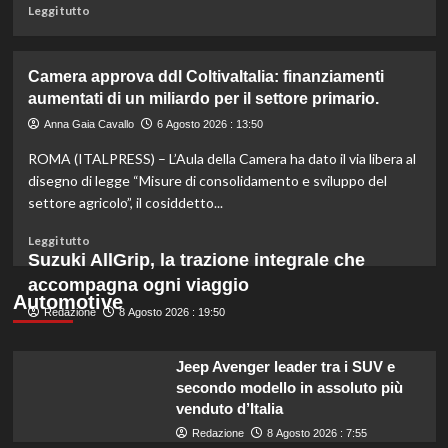
e
Leggi
Leggi tutto
sostenibile.
di
più
su
Camera approva ddl ColtivaItalia: finanziamenti
Mortadella
aumentati di un miliardo per il settore primario.
ritirata:
rischio
Anna Gaia Cavallo
6 Agosto 2026 : 13:50
listeriosi,
ROMA (ITALPRESS) – L’Aula della Camera ha dato il via libera al
scopri
quali
disegno di legge “Misure di consolidamento e sviluppo del
marche
settore agricolo”, il cosiddetto...
evitare
nei
Leggi
Leggi tutto
supermercati.
di
Suzuki AllGrip, la trazione integrale che
più
accompagna ogni viaggio
su
Automotive
Redazione
Camera
8 Agosto 2026 : 19:50
approva
ddl
Jeep Avenger leader tra i SUV e
ColtivaItalia:
secondo modello in assoluto più
finanziamenti
venduto d’Italia
aumentati
di
Redazione
8 Agosto 2026 : 7:55
un