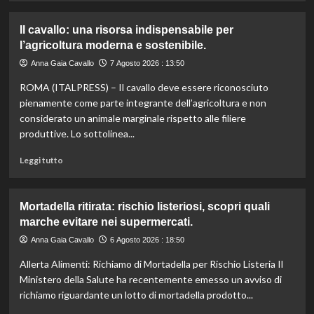
agli
più
aiuti
su
Il cavallo: una risorsa indispensabile per
umanitari”.
Controllo
l’agricoltura moderna e sostenibile.
qualità
olio
Anna Gaia Cavallo
7 Agosto 2026 : 13:50
e
ROMA (ITALPRESS) – Il cavallo deve essere riconosciuto
vino:
l’IRVO
pienamente come parte integrante dell’agricoltura e non
potenzia
considerato un animale marginale rispetto alle filiere
l’organico
produttive. Lo sottolinea...
per
certificazioni
Leggi
Leggi tutto
più
di
rigorose.
più
su
Mortadella ritirata: rischio listeriosi, scopri quali
Il
marche evitare nei supermercati.
cavallo:
una
Anna Gaia Cavallo
6 Agosto 2026 : 18:50
risorsa
Allerta Alimenti: Richiamo di Mortadella per Rischio Listeria Il
indispensabile
per
Ministero della Salute ha recentemente emesso un avviso di
l’agricoltura
richiamo riguardante un lotto di mortadella prodotto...
moderna