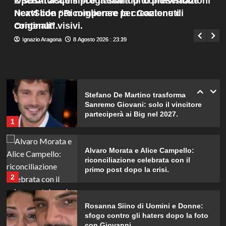
X sostituisce il programma di condivisione
OpenAI acquisisce la startup di presentazioni
scatti incredibili.
Menu
4
ricavi con “Ricompense per Contenuti
NextSlide per migliorare la creazione di
Giuseppe Recca
9 Agosto 2026 : 1:40
principale
Originali”.
contenuti visivi.
Piano di Harry e Meghan per
Ignazio Aragona
Ignazio Aragona
8 Agosto 2026 : 23:20
8 Agosto 2026 : 23:15
invertire il Megxit: sarà approvato da
re Carlo?
5
Stefano De Martino trasforma
Sanremo Giovani: solo il vincitore
parteciperà ai Big nel 2027.
1
Alvaro Morata e Alice Campello:
riconciliazione celebrata con il
primo post dopo la crisi.
2
Rosanna Siino di Uomini e Donne:
sfogo contro gli haters dopo la foto
con Giovanni.