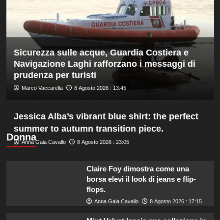
sella
ed
è
davanti
a
Sicurezza sulle acque, Guardia Costiera e
tutti
nelle
Navigazione Laghi rafforzano i messaggi di
Practice
prudenza per turisti
Marco Vaccarella
8 Agosto 2026 : 13:45
Jessica Alba’s vibrant blue shirt: the perfect
summer to autumn transition piece.
Donna
Anna Gaia Cavallo
8 Agosto 2026 : 23:05
Claire Foy dimostra come una
borsa elevi il look di jeans e flip-
flops.
Anna Gaia Cavallo
8 Agosto 2026 : 17:15