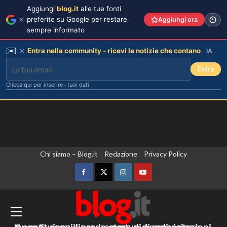
Aggiungi
blog.it
alle tue fonti
preferite su Google per restare
Aggiungi ora
sempre informato
✉️
Entra nella community - ricevi le notizie che contano
IA
Entra
Clicca qui per inserire i tuoi dati
Vai
Chi siamo – Blog.it
Redazione
Privacy Policy
Rosanna Siino di Uomini e Donne:
sfogo contro gli haters dopo la foto
al
con Giovanni.
contenuto
Facebook
Twitter
Instagram
YouTube
3
Zelensky “Abbiamo accordi con gli Usa
per una fornitura mensile di missili.
Irina Shayk svela la sua estate tra
natura e animali: bikini mozzafiato e
Sono sufficienti? No”