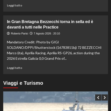
bronzo
Leggi
Leggi tutto
sui
di
100
più
ai
su
In Gran Bretagna Bezzecchi torna in sella ed è
Mondiali
Taekwondo,
davanti a tutti nelle Practice
U20
Dell’Aquila
non
Roberto Parisi
7 Agosto 2026 : 20:10
lascia
Mandatory Credit: Photo by GIGI
la
vetta:
SOLDANO/DPPI/Shutterstock (16783811bj) 72 BEZZECCHI
anche
Marco (ita), Aprilia Racing, Aprilia RS-GP26, action during the
ad
2026 Estrella Galicia 0,0 Grand Prix of...
agosto
è
Leggi
Leggi tutto
il
di
numero
più
uno
su
Viaggi e Turismo
del
In
mondo
Gran
Bretagna
Bezzecchi
torna
in