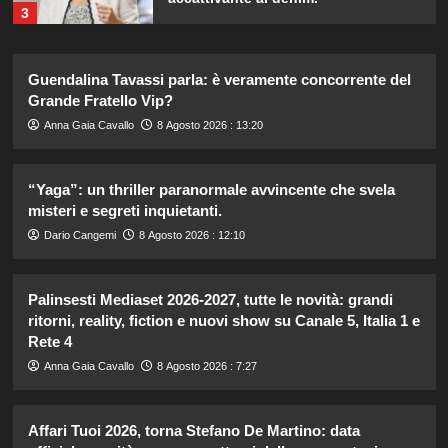
3
Carolina Marconi svela il terribile
Guendalina Tavassi parla: è veramente concorrente del
momento in Pronto Soccorso:
Grande Fratello Vip?
“Temevo il ritorno del tumore.”
4
Anna Gaia Cavallo
8 Agosto 2026 : 13:20
Carolina Marconi in vacanza:
“Yaga”: un thriller paranormale avvincente che svela
“Pressione alta, nausea e mal di
misteri e segreti inquietanti.
testa, ho temuto il peggio.”
5
Dario Cangemi
8 Agosto 2026 : 12:10
Cristina Marino e Luca Argentero:
Palinsesti Mediaset 2026-2027, tutte le novità: grandi
un nuovo bambino in arrivo? Indizi
ritorni, reality, fiction e nuovi show su Canale 5, Italia 1 e
sulla terza gravidanza.
Rete 4
1
Anna Gaia Cavallo
8 Agosto 2026 : 7:27
Britney Spears: il suo intenso sfogo
su madre e fallimenti emotivi
Affari Tuoi 2026, torna Stefano De Martino: data