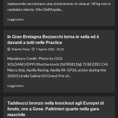
16
taekwondo raccontano una storia breve: in cima ai -58 kg non è
anni
cambiato niente. Vito Dell’Aquila...
è
bronzo
Leggi
Leggi tutto
sui
di
100
più
ai
su
In Gran Bretagna Bezzecchi torna in sella ed è
Mondiali
Taekwondo,
davanti a tutti nelle Practice
U20
Dell’Aquila
non
Roberto Parisi
7 Agosto 2026 : 20:10
lascia
Mandatory Credit: Photo by GIGI
la
vetta:
SOLDANO/DPPI/Shutterstock (16783811bj) 72 BEZZECCHI
anche
Marco (ita), Aprilia Racing, Aprilia RS-GP26, action during the
ad
2026 Estrella Galicia 0,0 Grand Prix of...
agosto
è
Leggi
Leggi tutto
il
di
numero
più
uno
su
Taddeucci bronzo nella knockout agli Europei di
del
In
fondo, oro a Gose. Paltrinieri quarto nella gara
mondo
Gran
maschile
Bretagna