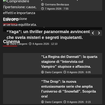
Germana Bevilacqua
Assunzioni in Veneto: 6 coadiutori
7 Agosto 2026 : 7:55
amministrativi cercasi, lavoro a tempo
Lavoro
indeterminato.
Germana Bevilacqua
8 Agosto 2026 : 12:55
“Yaga”: un thriller paranormale avvincente
che svela misteri e segreti inquietanti.
Cinema
Dario Cangemi
8 Agosto 2026 : 12:10
“La Regina dei Dannati”: la quarta
stagione di “Intervista col
Vampiro” stupisce e affascina.
Dario Cangemi
8 Agosto 2026 : 6:05
“The Drop”: la nuova
entusiasmante serie che amplia
l’universo di “Snowfall”. Scoprila
ora!
Dario Cangemi
8 Agosto 2026 : 0:15