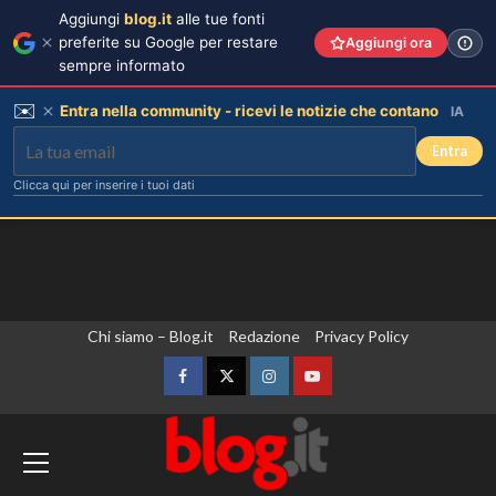
Aggiungi
blog.it
alle tue fonti
preferite su Google per restare
Aggiungi ora
sempre informato
✉️
Entra nella community - ricevi le notizie che contano
IA
Entra
Clicca qui per inserire i tuoi dati
Vai
Chi siamo – Blog.it
Redazione
Privacy Policy
Pantaloni bianchi di Pippa
Middleton: un’alternativa leggera e
al
accattivante al denim.
contenuto
Facebook
Twitter
Instagram
YouTube
3
Zelensky a Belgrado, colloquio con il
Carolina Marconi svela il terribile
momento in Pronto Soccorso:
presidente serbo Vucic