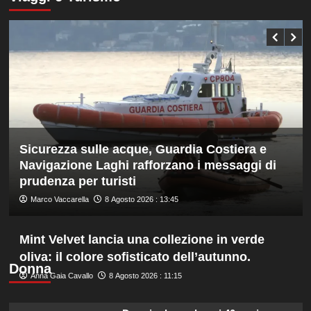
nella
Nazionale,
gara
ecco
maschile
lo
staff
di
Mancini:
Bollini
vice,
Oriali
torna
team
Sicurezza sulle acque, Guardia Costiera e
manager,
Bonucci
Navigazione Laghi rafforzano i messaggi di
tra
prudenza per turisti
i
Marco Vaccarella
8 Agosto 2026 : 13:45
collaboratori
Mint Velvet lancia una collezione in verde
oliva: il colore sofisticato dell’autunno.
Donna
Anna Gaia Cavallo
8 Agosto 2026 : 11:15