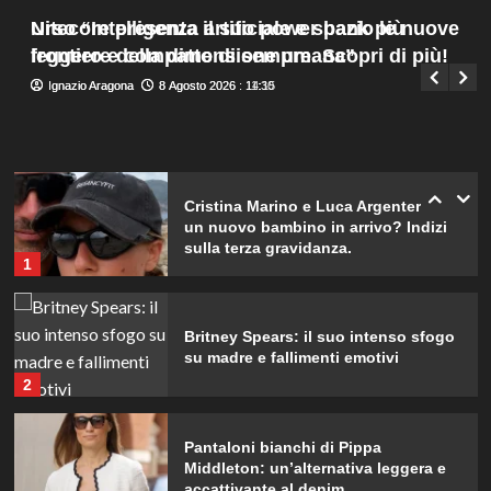
“Temevo il ritorno del tumore.”
Menu
4
Urso “Intelligenza artificiale e spazio le nuove
Nitecore presenta il suo power bank più
Giuseppe Recca
8 Agosto 2026 : 13:50
principale
frontiere della dimensione umana”
leggero e compatto di sempre. Scopri di più!
Carolina Marconi in vacanza:
Ignazio Aragona
Ignazio Aragona
8 Agosto 2026 : 14:15
8 Agosto 2026 : 11:30
“Pressione alta, nausea e mal di
testa, ho temuto il peggio.”
5
Cristina Marino e Luca Argentero:
un nuovo bambino in arrivo? Indizi
sulla terza gravidanza.
1
Britney Spears: il suo intenso sfogo
su madre e fallimenti emotivi
2
Pantaloni bianchi di Pippa
Middleton: un’alternativa leggera e
accattivante al denim.