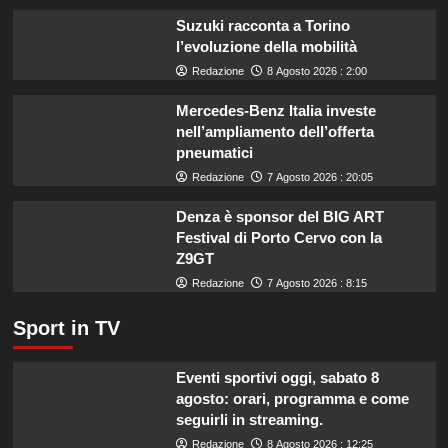
tua
Suzuki racconta a Torino
estate:
l’evoluzione della mobilità
il
menù
Redazione
8 Agosto 2026 : 2:00
ideale
contro
Mercedes-Benz Italia investe
il
nell’ampliamento dell’offerta
caldo
pneumatici
secondo
Redazione
7 Agosto 2026 : 20:05
gli
esperti.
Denza è sponsor del BIG ART
Festival di Porto Cervo con la
Z9GT
Redazione
7 Agosto 2026 : 8:15
Sport in TV
Eventi sportivi oggi, sabato 8
agosto: orari, programma e come
seguirli in streaming.
Redazione
8 Agosto 2026 : 12:25