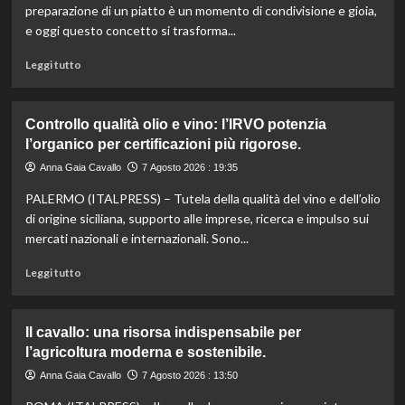
preparazione di un piatto è un momento di condivisione e gioia,
e oggi questo concetto si trasforma...
Leggi
Leggi tutto
di
più
su
Controllo qualità olio e vino: l’IRVO potenzia
Marco
l’organico per certificazioni più rigorose.
Bianchi:
“Ricette
Anna Gaia Cavallo
7 Agosto 2026 : 19:35
incompiute,
PALERMO (ITALPRESS) – Tutela della qualità del vino e dell’olio
come
le
di origine siciliana, supporto alle imprese, ricerca e impulso sui
vite
mercati nazionali e internazionali. Sono...
colpite
dai
Leggi
Leggi tutto
tagli
di
agli
più
aiuti
su
Il cavallo: una risorsa indispensabile per
umanitari”.
Controllo
l’agricoltura moderna e sostenibile.
qualità
olio
Anna Gaia Cavallo
7 Agosto 2026 : 13:50
e