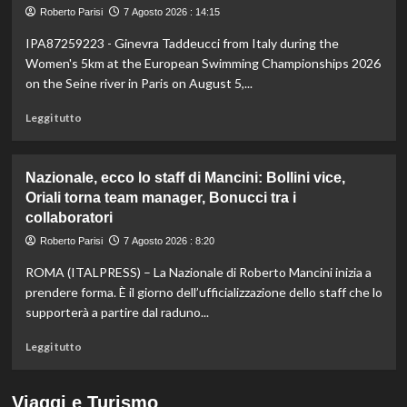
Bezzecchi
Roberto Parisi
7 Agosto 2026 : 14:15
torna
in
IPA87259223 - Ginevra Taddeucci from Italy during the
sella
Women's 5km at the European Swimming Championships 2026
ed
on the Seine river in Paris on August 5,...
è
davanti
Leggi
Leggi tutto
a
di
tutti
più
nelle
su
Nazionale, ecco lo staff di Mancini: Bollini vice,
Practice
Taddeucci
Oriali torna team manager, Bonucci tra i
bronzo
collaboratori
nella
knockout
Roberto Parisi
7 Agosto 2026 : 8:20
agli
Europei
ROMA (ITALPRESS) – La Nazionale di Roberto Mancini inizia a
di
prendere forma. È il giorno dell’ufficializzazione dello staff che lo
fondo,
supporterà a partire dal raduno...
oro
a
Leggi
Leggi tutto
Gose.
di
Paltrinieri
più
quarto
su
Viaggi e Turismo