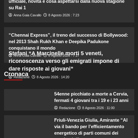
ufficiale, novità e cosa aspettarsi dalla nuova stagione
2
su Rai 1
Anna Gaia Cavallo
8 Agosto 2026 : 7:23
Pantaloni bianchi di Pippa
Middleton: un’alternativa leggera e
accattivante al denim.
“Chennai Express”, il treno del successo di Bollywood:
3
nel 2013 Shah Rukh Khan e Deepika Padukone
conquistano il mondo
Stefani “A Marcinelle morti 5 veneti,
Carolina Marconi svela il terribile
Anna Gaia Cavallo
8 Agosto 2026 : 7:17
momento in Pronto Soccorso:
riconoscenza verso gli emigrati impone di
“Temevo il ritorno del tumore.”
dare risposte ai giovani”
4
Cronaca
Redazione
8 Agosto 2026 : 14:20
Carolina Marconi in vacanza:
“Pressione alta, nausea e mal di
54enne picchiato a morte a Cervia,
testa, ho temuto il peggio.”
fermati 4 giovani tra i 19 e i 23 anni
5
Redazione
8 Agosto 2026 : 11:00
Friuli-Venezia Giulia, Amirante “Al
via il bando per l’efficientamento
energetico di parti comuni dei