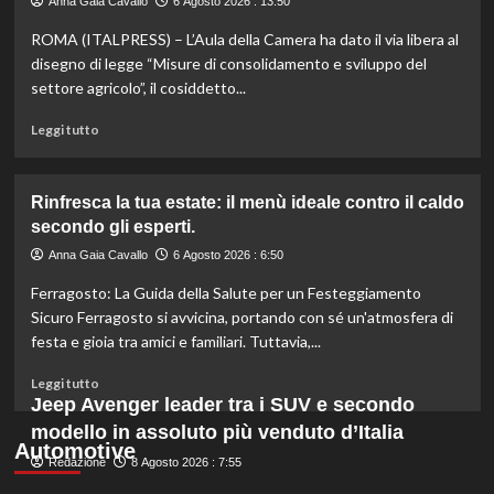
Anna Gaia Cavallo
6 Agosto 2026 : 13:50
listeriosi,
ROMA (ITALPRESS) – L’Aula della Camera ha dato il via libera al
scopri
quali
disegno di legge “Misure di consolidamento e sviluppo del
marche
settore agricolo”, il cosiddetto...
evitare
nei
Leggi
Leggi tutto
supermercati.
di
più
su
Rinfresca la tua estate: il menù ideale contro il caldo
Camera
secondo gli esperti.
approva
ddl
Anna Gaia Cavallo
6 Agosto 2026 : 6:50
ColtivaItalia:
Ferragosto: La Guida della Salute per un Festeggiamento
finanziamenti
aumentati
Sicuro Ferragosto si avvicina, portando con sé un'atmosfera di
di
festa e gioia tra amici e familiari. Tuttavia,...
un
miliardo
Leggi
Leggi tutto
per
di
Jeep Avenger leader tra i SUV e secondo
il
più
modello in assoluto più venduto d’Italia
settore
su
Automotive
primario.
Redazione
Rinfresca
8 Agosto 2026 : 7:55
la