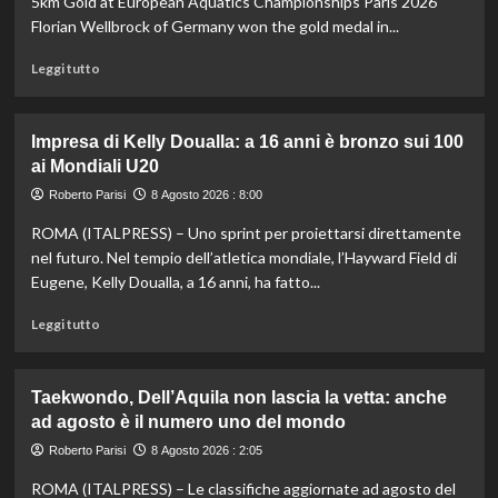
5km Gold at European Aquatics Championships Paris 2026
Florian Wellbrock of Germany won the gold medal in...
Leggi
Leggi tutto
di
più
su
Impresa di Kelly Doualla: a 16 anni è bronzo sui 100
Nuoto
ai Mondiali U20
di
fondo,
Roberto Parisi
8 Agosto 2026 : 8:00
Italia
ROMA (ITALPRESS) – Uno sprint per proiettarsi direttamente
d’argento
nella
nel futuro. Nel tempio dell’atletica mondiale, l’Hayward Field di
staffetta
Eugene, Kelly Doualla, a 16 anni, ha fatto...
mista
agli
Leggi
Leggi tutto
Europei
di
di
più
Parigi
su
Taekwondo, Dell’Aquila non lascia la vetta: anche
Impresa
ad agosto è il numero uno del mondo
di
Kelly
Roberto Parisi
8 Agosto 2026 : 2:05
Doualla:
ROMA (ITALPRESS) – Le classifiche aggiornate ad agosto del
a