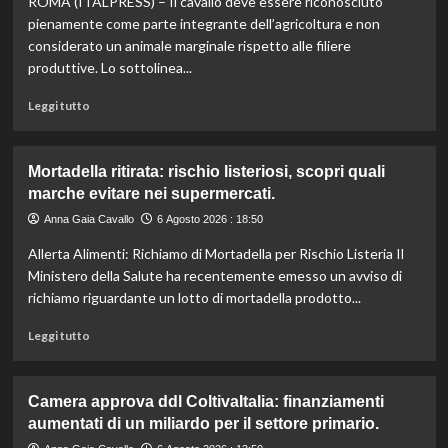
ROMA (ITALPRESS) – Il cavallo deve essere riconosciuto
vino:
l’IRVO
pienamente come parte integrante dell’agricoltura e non
potenzia
considerato un animale marginale rispetto alle filiere
l’organico
produttive. Lo sottolinea...
per
certificazioni
Leggi
Leggi tutto
più
di
rigorose.
più
su
Mortadella ritirata: rischio listeriosi, scopri quali
Il
marche evitare nei supermercati.
cavallo:
una
Anna Gaia Cavallo
6 Agosto 2026 : 18:50
risorsa
Allerta Alimenti: Richiamo di Mortadella per Rischio Listeria Il
indispensabile
per
Ministero della Salute ha recentemente emesso un avviso di
l’agricoltura
richiamo riguardante un lotto di mortadella prodotto...
moderna
e
Leggi
Leggi tutto
sostenibile.
di
più
su
Camera approva ddl ColtivaItalia: finanziamenti
Mortadella
aumentati di un miliardo per il settore primario.
ritirata:
rischio