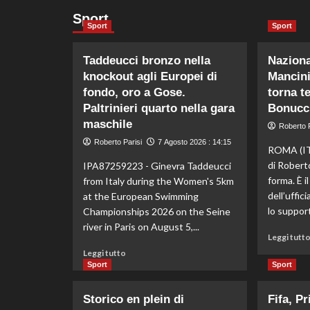
Sport
Sport
Sport
Taddeucci bronzo nella
Nazional
knockout agli Europei di
Mancini:
fondo, oro a Gose.
torna t
Paltrinieri quarto nella gara
Bonucci
maschile
Roberto P
Roberto Parisi
7 Agosto 2026 : 14:15
ROMA (IT
di Robert
IPA87259223 - Ginevra Taddeucci
forma. È i
from Italy during the Women's 5km
dell’uffic
at the European Swimming
lo support
Championships 2026 on the Seine
river in Paris on August 5,...
Leggi tutt
Leggi
Leggi tutto
di
Sport
Sport
più
su
Storico en plein di
Fifa, Pr
Taddeucci