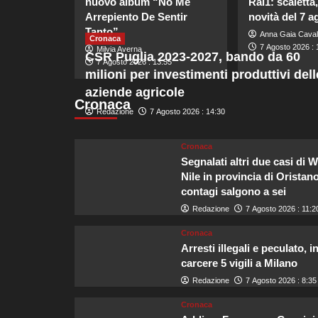
nuovo album “No Me
Rai1: scaletta,
Arrepiento De Sentir
novità del 7 a
Tanto”
Anna Gaia Caval
Cronaca
7 Agosto 2026 : 
Milvia Averna
CSR Puglia 2023-2027, bando da 60
7 Agosto 2026 : 13:55
milioni per investimenti produttivi dell
aziende agricole
Cronaca
Redazione
7 Agosto 2026 : 14:30
Cronaca
Segnalati altri due casi di 
Nile in provincia di Oristano
contagi salgono a sei
Redazione
7 Agosto 2026 : 11:2
Cronaca
Arresti illegali e peculato, i
carcere 5 vigili a Milano
Redazione
7 Agosto 2026 : 8:35
Cronaca