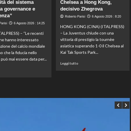
ottavi
lità del sistema
lo
Chelsea a Hong Kong,
del
staff
a governance e
decisivo Zhegrova
Masters
di
enza”
Roberto Parisi
6 Agosto 2026 : 8:20
1000
Mancini:
arisi
6 Agosto 2026 : 14:25
di
Bollini
HONG KONG (CINA) (ITALPRESS)
Montreal,
vice,
– La Juventus chiude con una
ALPRESS) – “Le recenti
Shang
Oriali
vittoria di prestigio la tournèe
he hanno interessato
battuto
torna
asiatica superando 1-0 il Chelsea al
azione del calcio mondiale
in
team
tre
manager,
Kai Tak Sports Park...
 che la fiducia nello
set
Bonucci
 può mai essere data per...
Leggi
tra
Leggi tutto
di
i
Leggi
o
più
collaboratori
di
su
più
La
su
Juventus
Fifa,
piega
Priante
il
(Siga)
Chelsea
“La
a
credibilità
Hong
del
Kong,
sistema
decisivo
passa