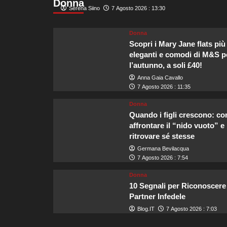
Donna
Crescita
Serena Siino
7 Agosto 2026 : 13:30
del
turismo
Donna
in
Scopri i Mary Jane flats più
uscita
da
eleganti e comodi di M&S p
Malta,
l’autunno, a soli £40!
l’Italia
Anna Gaia Cavallo
si
7 Agosto 2026 : 11:35
conferma
la
Donna
principale
Quando i figli crescono: c
destinazione
affrontare il “nido vuoto” e
dei
ritrovare sé stesse
viaggiatori
Germana Bevilacqua
7 Agosto 2026 : 7:54
Donna
10 Segnali per Riconoscere
Partner Infedele
Blog.IT
7 Agosto 2026 : 7:03