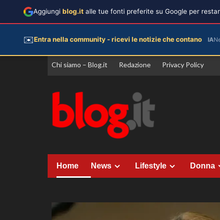
Aggiungi
blog.it
alle tue fonti preferite su Google per rest
✉️
Entra nella community - ricevi le notizie che contano
IA
N
Vai
Chi siamo – Blog.it
Redazione
Privacy Policy
al
contenuto
Home
News
Lifestyle
Donna