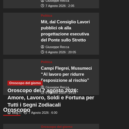
Giuseppe Recca
7 Agosto 2026 : 2:05
Politica
Mit, dal Consiglio Lavori
Viaggi
pubblici ok alla
La meravigliosa città mura
progettazione esecutiva
del Ponte sullo Stretto
sarà tra i luoghi più felici
Giuseppe Recca
6 Agosto 2026 : 20:05
Redazione
6 Agosto 2026 : 23:55
Politica
Campi Flegrei, Musumeci
Naviga tra i maestosi alberi delle barche nel porto e passeggia tra le b
“Al lavoro per ridurre
mura della città. Qui potrai...
l’esposizione al rischio”
Oroscopo del giorno
Leggi
Leggi tutto
Giuseppe Recca
Oroscopo del 7 agosto 2026:
di
6 Agosto 2026 : 14:15
Amore, Lavoro, Soldi e Fortuna per
più
su
Tutti i Segni Zodiacali
La
Oroscopo
Blog.IT
7 Agosto 2026 : 6:00
meravigliosa
città
murata
Oroscopo del giorno