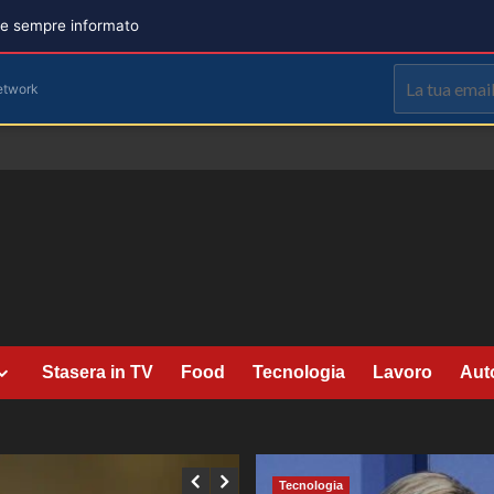
are sempre informato
etwork
Stasera in TV
Food
Tecnologia
Lavoro
Aut
Tecnologia