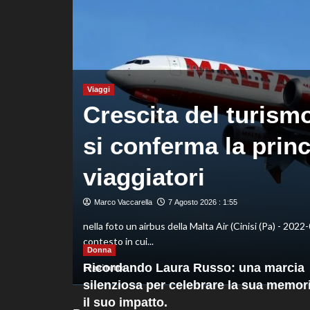
tuffi,
il
quinto
oro
arriva
nel
Viaggi
sincro
con
Crescita del turismo 
Pizzini
rza
si conferma la princ
viaggiatori
Marco Vaccarella
7 Agosto 2026 : 1:55
o cresce e
nella foto un airbus della Malta Air (Cinisi (Pa) - 2022-
contesto in cui...
Donna
Leggi
Ricordando Laura Russo: una marcia
Leggi tutto
di
silenziosa per celebrare la sua memor
più
il suo impatto.
su