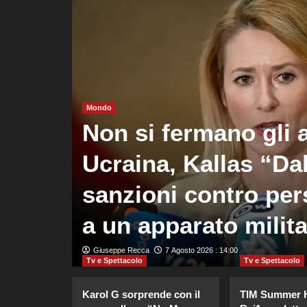
Mondo
, la
Non si fermano gli a
hi
Ucraina, Kallas “Da
sanzioni contro per
a un apparato milit
Giuseppe Recca
7 Agosto 2026 : 14:00
Tv e Spettacolo
Tv e Spettacolo
Karol G sorprende con il
TIM Summer H