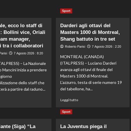
Sport
e, ecco lo staff di
Darderi agli ottavi del
 Bollini vice, Oriali
Masters 1000 di Montreal,
eam manager,
Shang battuto in tre set
 tra i collaboratori
Roberto Parisi
7 Agosto 2026 : 2:20
arisi
7 Agosto 2026 : 8:20
MONTREAL (CANADA)
(ITALPRESS) – Luciano Darderi
ALPRESS) – La Nazionale
avanza agli ottavi di finale del
o Mancini inizia a prendere
Masters 1000 di Montreal.
l giorno
L’azzurro, testa di serie numero 19
ializzazione dello staff che
del tabellone, ha...
erà a partire dal raduno...
Leggi
Leggi
Leggi tutto
o
di
di
più
più
Sport
su
su
Darderi
Nazionale,
iante (Siga) “La
La Juventus piega il
agli
ecco