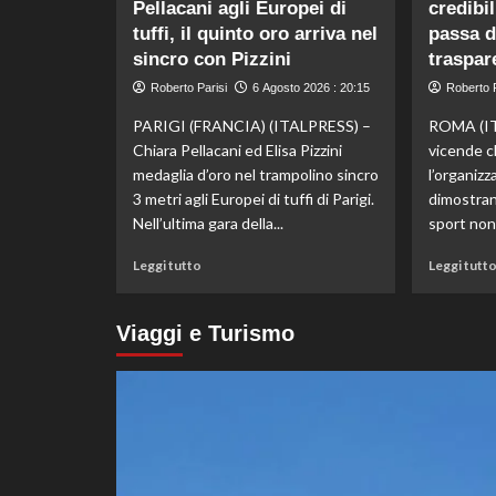
Pellacani agli Europei di
credibi
bronzo
tuffi, il quinto oro arriva nel
nella
passa d
knockout
sincro con Pizzini
traspar
agli
Roberto Parisi
6 Agosto 2026 : 20:15
Roberto P
Europei
di
PARIGI (FRANCIA) (ITALPRESS) –
ROMA (IT
fondo,
Chiara Pellacani ed Elisa Pizzini
vicende c
oro
medaglia d’oro nel trampolino sincro
l’organizz
a
3 metri agli Europei di tuffi di Parigi.
dimostrano
Gose.
Paltrinieri
Nell’ultima gara della...
sport non
quarto
Leggi
nella
Leggi tutto
Leggi tutt
di
gara
più
maschile
su
Viaggi e Turismo
Storico
en
plein
di
Pellacani
agli
Europei
di