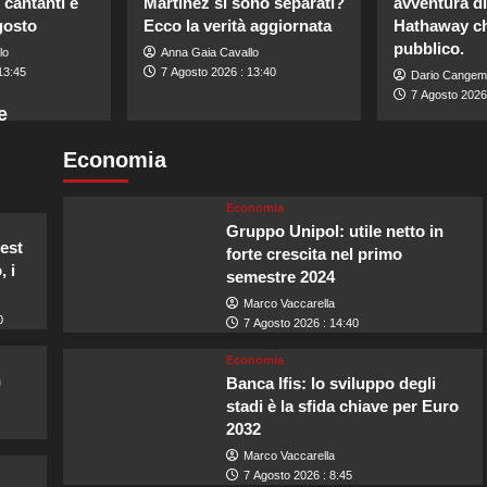
 cantanti e
Martinez si sono separati?
avventura d
gosto
Ecco la verità aggiornata
Hathaway ch
pubblico.
lo
Anna Gaia Cavallo
13:45
7 Agosto 2026 : 13:40
Dario Cangem
7 Agosto 2026
e
Economia
Economia
Gruppo Unipol: utile netto in
West
forte crescita nel primo
, i
semestre 2024
Marco Vaccarella
0
7 Agosto 2026 : 14:40
Economia
n
Banca Ifis: lo sviluppo degli
stadi è la sfida chiave per Euro
2032
Marco Vaccarella
7 Agosto 2026 : 8:45