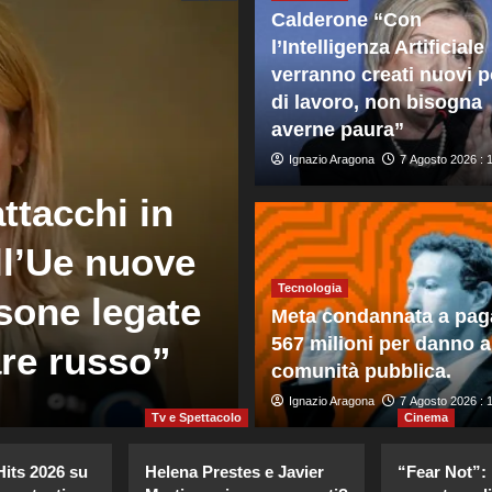
Calderone “Con
l’Intelligenza Artificiale
verranno creati nuovi p
di lavoro, non bisogna
averne paura”
Ignazio Aragona
7 Agosto 2026 : 
ttacchi in
Mondo
ll’Ue nuove
Gli Houthi at
Tecnologia
sone legate
governative 
Meta condannata a pag
567 milioni per danno a
are russo”
45 morti
comunità pubblica.
Giuseppe Recca
Ignazio Aragona
7 Agosto 2026 : 8:0
7 Agosto 2026 : 
Tv e Spettacolo
Cinema
its 2026 su
Helena Prestes e Javier
“Fear Not”: 