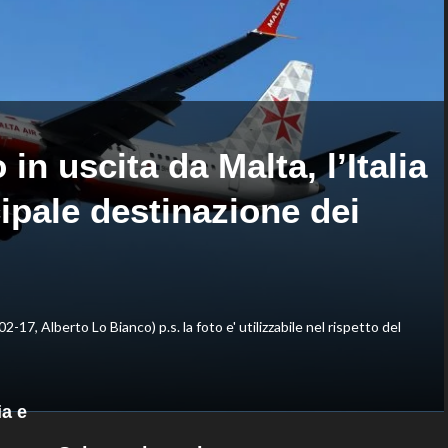
Zhegrova
da
governance
e
trasparenza”
in uscita da Malta, l’Italia
ipale destinazione dei
02-17, Alberto Lo Bianco) p.s. la foto e' utilizzabile nel rispetto del
ia e