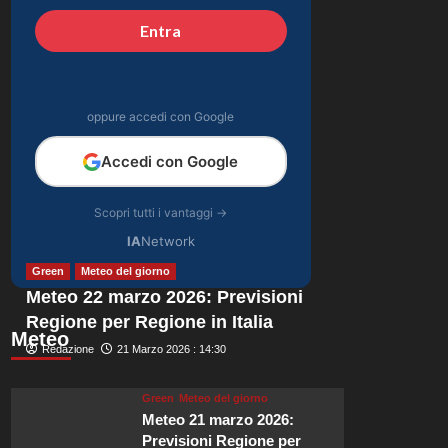
celebrazione in
Entra
4
famiglia da mamma
bis emozionante e
Gossip
gioiosa.
Lorenzo Riccardi nel
cast del Grande
oppure accedi con Google
Fratello Vip? Claudia
5
Dionigi svela la verità.
Accedi con Google
Scopri tutti i vantaggi →
IA
Network
Green
Meteo del giorno
Meteo 22 marzo 2026: Previsioni
Regione per Regione in Italia
Meteo
Redazione
21 Marzo 2026 : 14:30
Green
Meteo del giorno
Meteo 21 marzo 2026:
Previsioni Regione per