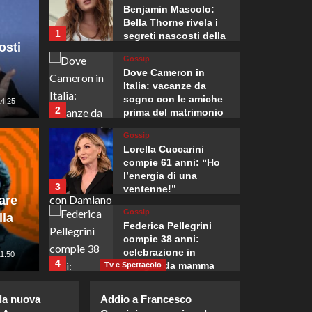
Benjamin Mascolo:
Bella Thorne rivela i
1
segreti nascosti della
osti
loro relazione.
Gossip
Dove Cameron in
Italia: vacanze da
sogno con le amiche
14:25
2
Mondo
prima del matrimonio
con Damiano David.
Il Sen
Gossip
Lorella Cuccarini
taccano le forze
Fauci 
compie 61 anni: “Ho
l’energia di una
3
ventenne!”
in Yemen, almeno
Congre
are
Gossip
lla
penal
Federica Pellegrini
compie 38 anni:
celebrazione in
5
11:50
Giuseppe Recca
4
famiglia da mamma
Tv e Spettacolo
bis emozionante e
Gossip
gioiosa.
la nuova
Addio a Francesco
Lorenzo Riccardi nel