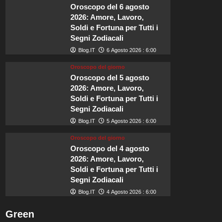
che
Oroscopo del 6 agosto
nel
2026: Amore, Lavoro,
2026
Soldi e Fortuna per Tutti i
sarà
Segni Zodiacali
tra
i
Blog.IT
6 Agosto 2026 : 6:00
luoghi
Oroscopo del giorno
più
Oroscopo del 5 agosto
felici
d’Europa.
2026: Amore, Lavoro,
Soldi e Fortuna per Tutti i
Segni Zodiacali
Blog.IT
5 Agosto 2026 : 6:00
Oroscopo del giorno
Oroscopo del 4 agosto
2026: Amore, Lavoro,
Soldi e Fortuna per Tutti i
Segni Zodiacali
Blog.IT
4 Agosto 2026 : 6:00
Green