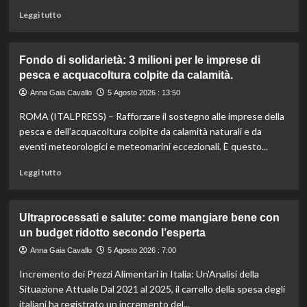
miliardo
Leggi
Leggi tutto
per
di
il
più
settore
su
Fondo di solidarietà: 3 milioni per le imprese di
primario.
Rinfresca
pesca e acquacoltura colpite da calamità.
la
tua
Anna Gaia Cavallo
5 Agosto 2026 : 13:50
estate:
ROMA (ITALPRESS) – Rafforzare il sostegno alle imprese della
il
menù
pesca e dell’acquacoltura colpite da calamità naturali e da
ideale
eventi meteorologici e meteomarini eccezionali. È questo...
contro
il
Leggi
Leggi tutto
caldo
di
secondo
più
gli
su
Ultraprocessati e salute: come mangiare bene con
esperti.
Fondo
un budget ridotto secondo l’esperta
di
solidarietà:
Anna Gaia Cavallo
5 Agosto 2026 : 7:00
3
Incremento dei Prezzi Alimentari in Italia: Un'Analisi della
milioni
per
Situazione Attuale Dal 2021 al 2025, il carrello della spesa degli
le
italiani ha registrato un incremento del...