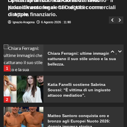
OpenAI definisce “marcio fino al midollo” il
La startup di robotica Atoms di Travis
felicità”
Menu
4
procedimento legale sui segreti commerciali
Kalanick assume ex CFO di Uber come
Giuseppe Recca
6 Agosto 2026 : 14:10
principale
di Apple.
direttore finanziario.
Annuncio della nascita di Eugenie:
Ignazio Aragona
Ignazio Aragona
6 Agosto 2026 : 11:50
6 Agosto 2026 : 11:45
una mancanza rivela le sue priorità
con il terzo bambino.
5
Chiara Ferragni: ultime immagini che
catturano il suo stile unico e la sua
bellezza.
1
Katia Fanelli sostiene Sabrina
Soussi: “È vittima di un ingiusto
attacco mediatico”.
2
Matteo Santoro conquista oro e
bronzo agli Europei Nuoto 2026:
doppia impresa storica