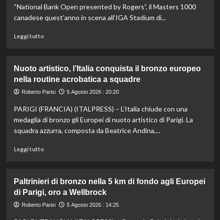
a
“National Bank Open presented by Rogers”, il Masters 1000
Hong
canadese quest’anno in scena all’IGA Stadium di...
Kong,
decisivo
Leggi
Leggi tutto
Zhegrova
di
più
su
Nuoto artistico, l’Italia conquista il bronzo europeo
Esordio
nella routine acrobatica a squadre
ok
per
Roberto Parisi
5 Agosto 2026 : 20:20
Musetti
PARIGI (FRANCIA) (ITALPRESS) – L’Italia chiude con una
al
Masters
medaglia di bronzo gli Europei di nuoto artistico di Parigi. La
1000
squadra azzurra, composta da Beatrice Andina,...
di
Montreal,
Leggi
Leggi tutto
sconfitto
di
Mejia
più
in
su
Paltrinieri di bronzo nella 5 km di fondo agli Europei
due
Nuoto
di Parigi, oro a Wellbrock
set
artistico,
l’Italia
Roberto Parisi
5 Agosto 2026 : 14:25
conquista