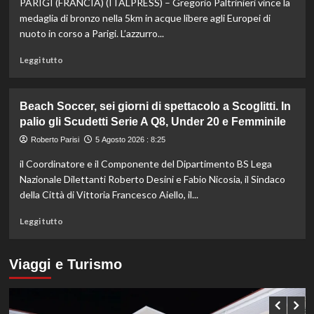
PARIGI (FRANCIA) (ITALPRESS) – Gregorio Paltrinieri vince la
il
bronzo
medaglia di bronzo nella 5km in acque libere agli Europei di
europeo
nuoto in corso a Parigi. L’azzurro...
nella
routine
Leggi
Leggi tutto
acrobatica
di
a
più
squadre
su
Beach Soccer, sei giorni di spettacolo a Scoglitti. In
Paltrinieri
palio gli Scudetti Serie A Q8, Under 20 e Femminile
di
bronzo
Roberto Parisi
5 Agosto 2026 : 8:25
nella
il Coordinatore e il Componente del Dipartimento BS Lega
5
km
Nazionale Dilettanti Roberto Desini e Fabio Nicosia, il Sindaco
di
della Città di Vittoria Francesco Aiello, il...
fondo
agli
Leggi
Leggi tutto
Europei
di
di
più
Parigi,
su
Viaggi e Turismo
oro
Beach
a
Soccer,
Wellbrock
sei
giorni