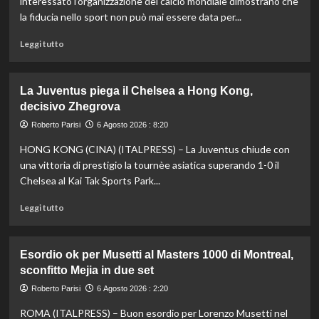
interessato l’organizzazione del calcio mondiale dimostrano che
la fiducia nello sport non può mai essere data per...
Leggi
Leggi tutto
di
più
su
La Juventus piega il Chelsea a Hong Kong,
Fifa,
decisivo Zhegrova
Priante
(Siga)
Roberto Parisi
6 Agosto 2026 : 8:20
“La
HONG KONG (CINA) (ITALPRESS) – La Juventus chiude con
credibilità
del
una vittoria di prestigio la tournèe asiatica superando 1-0 il
sistema
Chelsea al Kai Tak Sports Park...
passa
da
Leggi
Leggi tutto
governance
di
e
più
trasparenza”
su
Esordio ok per Musetti al Masters 1000 di Montreal,
La
sconfitto Mejia in due set
Juventus
piega
Roberto Parisi
6 Agosto 2026 : 2:20
il
ROMA (ITALPRESS) – Buon esordio per Lorenzo Musetti nel
Chelsea