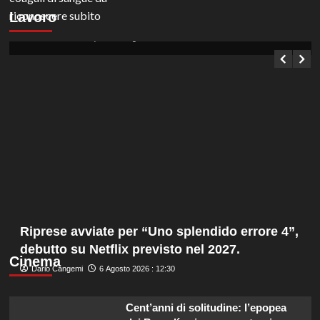
ASPEM Narni assume operai: concorso per
Lavoro
posti a tempo indeterminato in Umbria.
Germana Bevilacqua
6 Agosto 2026 : 13:15
Riprese avviate per “Uno splendido errore 4”,
debutto su Netflix previsto nel 2027.
Cinema
Dario Cangemi
6 Agosto 2026 : 12:30
Cent’anni di solitudine: l’epopea