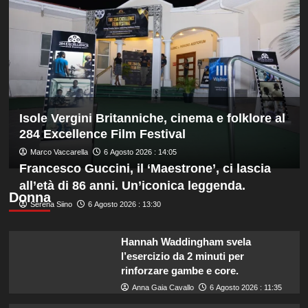
di
spettacolo
a
Scoglitti.
In
palio
gli
Scudetti
Serie
Isole Vergini Britanniche, cinema e folklore al
A
284 Excellence Film Festival
Q8,
Marco Vaccarella
6 Agosto 2026 : 14:05
Under
Francesco Guccini, il ‘Maestrone’, ci lascia
20
e
all’età di 86 anni. Un’iconica leggenda.
Femminile
Donna
Serena Siino
6 Agosto 2026 : 13:30
Hannah Waddingham svela
l’esercizio da 2 minuti per
rinforzare gambe e core.
Anna Gaia Cavallo
6 Agosto 2026 : 11:35