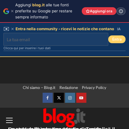
Aggiungi
blog.it
alle tue fonti
preferite su Google per restare
Aggiungi ora
sempre informato
✉️
Entra nella community - ricevi le notizie che contano
IA
Entra
Clicca qui per inserire i tuoi dati
Vai
Chi siamo – Blog.it
Redazione
Privacy Policy
Matteo Santoro conquista oro e
bronzo agli Europei Nuoto 2026:
al
doppia impresa storica
contenuto
Facebook
Twitter
Instagram
YouTube
3
81° anniversario Hiroshima, la premier
giapponese Takaichi riafferma i tre
Chiara Ferragni risponde alle
critiche: “Il mio peso riflette la mia
principi non nucleari