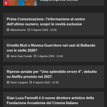
3
Chiara Ferragni risponde alle
Prima Comunicazione: l’informazione al centro
critiche: “Il mio peso riflette la mia
dell’ultimo numero, scopri le novità esclusive
felicità”
4
Milvia Averna
6 Agosto 2026 : 13:55
Annuncio della nascita di Eugenie:
Ornella Muti e Monica Guerritore nel cast di Ballando
una mancanza rivela le sue priorità
con le stelle 2026?
con il terzo bambino.
5
Anna Gaia Cavallo
6 Agosto 2026 : 13:40
Chiara Ferragni: ultime immagini che
Riprese avviate per “Uno splendido errore 4”, debutto
catturano il suo stile unico e la sua
su Netflix previsto nel 2027.
bellezza.
1
Dario Cangemi
6 Agosto 2026 : 12:30
Katia Fanelli sostiene Sabrina
Gian Luca Farinelli è il nuovo direttore artistico della
Soussi: “È vittima di un ingiusto
Fondazione Accademia del Cinema Italiano
attacco mediatico”.