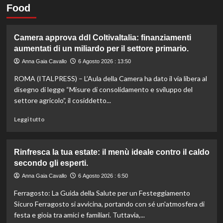
Food
Camera approva ddl ColtivaItalia: finanziamenti
aumentati di un miliardo per il settore primario.
Anna Gaia Cavallo
6 Agosto 2026 : 13:50
ROMA (ITALPRESS) – L’Aula della Camera ha dato il via libera al
disegno di legge “Misure di consolidamento e sviluppo del
settore agricolo”, il cosiddetto...
Leggi
Leggi tutto
di
più
su
Rinfresca la tua estate: il menù ideale contro il caldo
Camera
secondo gli esperti.
approva
ddl
Anna Gaia Cavallo
6 Agosto 2026 : 6:50
ColtivaItalia:
Ferragosto: La Guida della Salute per un Festeggiamento
finanziamenti
aumentati
Sicuro Ferragosto si avvicina, portando con sé un'atmosfera di
di
festa e gioia tra amici e familiari. Tuttavia,...
un