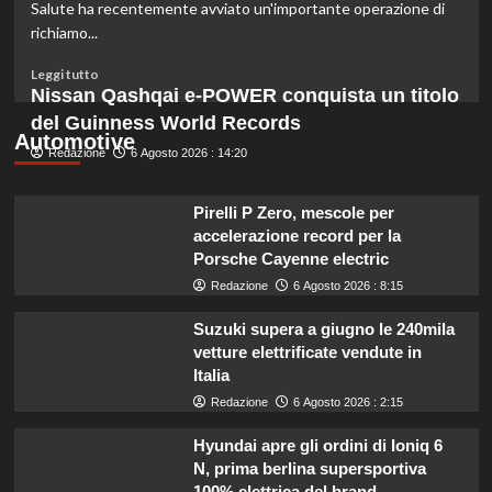
milione
Salute ha recentemente avviato un'importante operazione di
le
richiamo...
risorse
per
Leggi
Leggi tutto
il
di
Nissan Qashqai e-POWER conquista un titolo
bando
più
del Guinness World Records
SRG01.
su
Automotive
Redazione
Allerta:
6 Agosto 2026 : 14:20
cinque
varietà
Pirelli P Zero, mescole per
di
accelerazione record per la
ramen
Porsche Cayenne electric
congelato
da
Redazione
6 Agosto 2026 : 8:15
evitare
per
Suzuki supera a giugno le 240mila
problemi
vetture elettrificate vendute in
di
Italia
sicurezza.
Redazione
6 Agosto 2026 : 2:15
Hyundai apre gli ordini di Ioniq 6
N, prima berlina supersportiva
100% elettrica del brand