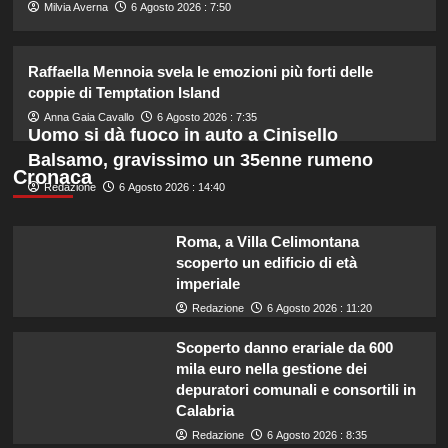
2
Milvia Averna
6 Agosto 2026 : 7:50
Matteo Santoro conquista oro e
Raffaella Mennoia svela le emozioni più forti delle
bronzo agli Europei Nuoto 2026:
coppie di Temptation Island
doppia impresa storica
3
Anna Gaia Cavallo
6 Agosto 2026 : 7:35
Uomo si dà fuoco in auto a Cinisello
Balsamo, gravissimo un 35enne rumeno
Chiara Ferragni risponde alle
Cronaca
Redazione
6 Agosto 2026 : 14:40
critiche: “Il mio peso riflette la mia
felicità”
4
Roma, a Villa Celimontana
scoperto un edificio di età
Annuncio della nascita di Eugenie:
imperiale
una mancanza rivela le sue priorità
Redazione
6 Agosto 2026 : 11:20
con il terzo bambino.
5
Scoperto danno erariale da 600
mila euro nella gestione dei
depuratori comunali e consortili in
Calabria
Redazione
6 Agosto 2026 : 8:35