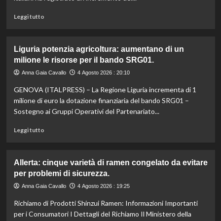
imprese
di
Leggi
Leggi tutto
pesca
di
e
più
acquacoltura
su
Liguria potenzia agricoltura: aumentano di un
colpite
Ultraprocessati
milione le risorse per il bando SRG01.
da
e
calamità.
salute:
Anna Gaia Cavallo
4 Agosto 2026 : 20:10
come
GENOVA (ITALPRESS) – La Regione Liguria incrementa di 1
mangiare
bene
milione di euro la dotazione finanziaria del bando SRG01 –
con
Sostegno ai Gruppi Operativi del Partenariato...
un
budget
Leggi
Leggi tutto
ridotto
di
secondo
più
l’esperta
su
Allerta: cinque varietà di ramen congelato da evitare
Liguria
per problemi di sicurezza.
potenzia
agricoltura:
Anna Gaia Cavallo
4 Agosto 2026 : 19:25
aumentano
Richiamo di Prodotti Shinzui Ramen: Informazioni Importanti
di
un
per i Consumatori I Dettagli del Richiamo Il Ministero della