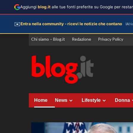
Aggiungi
blog.it
alle tue fonti preferite su Google per rest
✉️
Entra nella community - ricevi le notizie che contano
IA
N
Vai
Chi siamo – Blog.it
Redazione
Privacy Policy
al
contenuto
Home
News
Lifestyle
Donna