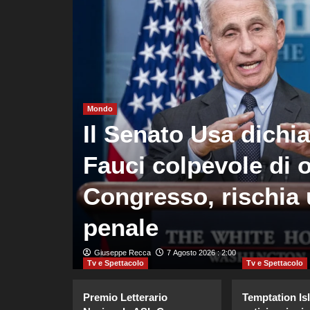
Mondo
oma
Il Senato Usa dichi
rza
Fauci colpevole di o
to
Congresso, rischia 
penale
Giuseppe Recca
7 Agosto 2026 : 2:00
Tv e Spettacolo
Tv e Spettacolo
Premio Letterario
Temptation Is