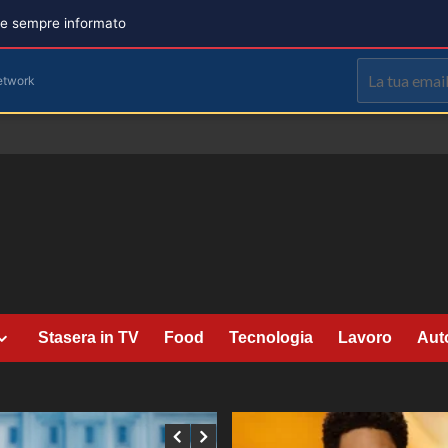
are sempre informato
etwork
Stasera in TV
Food
Tecnologia
Lavoro
Aut