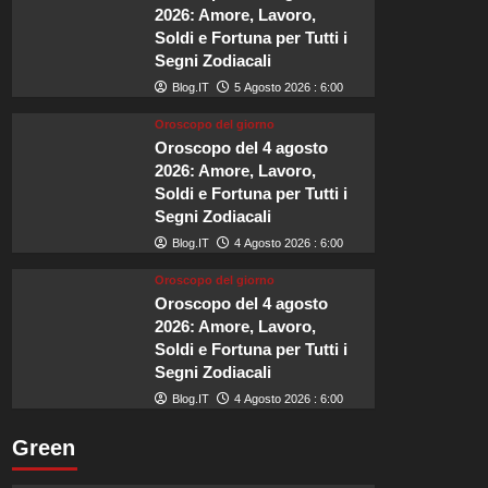
murata
2026: Amore, Lavoro,
che
Soldi e Fortuna per Tutti i
nel
Segni Zodiacali
2026
sarà
Blog.IT
5 Agosto 2026 : 6:00
tra
Oroscopo del giorno
i
Oroscopo del 4 agosto
luoghi
2026: Amore, Lavoro,
più
felici
Soldi e Fortuna per Tutti i
d’Europa.
Segni Zodiacali
Blog.IT
4 Agosto 2026 : 6:00
Oroscopo del giorno
Oroscopo del 4 agosto
2026: Amore, Lavoro,
Soldi e Fortuna per Tutti i
Segni Zodiacali
Blog.IT
4 Agosto 2026 : 6:00
Green