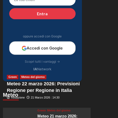
emozionanti in
4
motoslitta sul
Entra
secondo ghiacciaio
Gossip
più grande d’Islanda.
Riccardo Guarnieri
chiude con Sabrina
dopo il falò con
oppure accedi con Google
5
Giovanni: verità
inaspettate svelate.
Accedi con Google
Scopri tutti i vantaggi →
IA
Network
Green
Meteo del giorno
Meteo 22 marzo 2026: Previsioni
Regione per Regione in Italia
Meteo
Redazione
21 Marzo 2026 : 14:30
Green
Meteo del giorno
Meteo 21 marzo 2026: