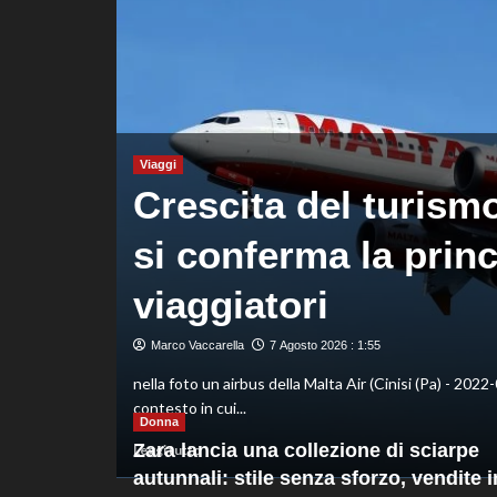
decisivo
Zhegrova
Viaggi
Crescita del turismo 
rza
si conferma la princ
viaggiatori
Marco Vaccarella
7 Agosto 2026 : 1:55
o cresce e
nella foto un airbus della Malta Air (Cinisi (Pa) - 2022-
contesto in cui...
Donna
Leggi
Zara lancia una collezione di sciarpe
Leggi tutto
di
autunnali: stile senza sforzo, vendite i
più