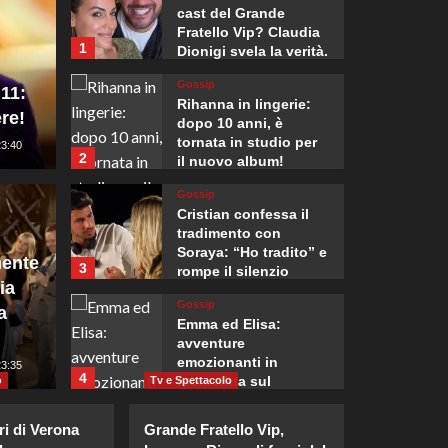
cast del Grande
Fratello Vip? Claudia
1
Dionigi svela la verità.
Gossip
 11:
Rihanna in lingerie:
re!
dopo 10 anni, è
tornata in studio per
23:40
2
Mondo
il nuovo album!
, l’Italia presenta
81° an
Gossip
Cristian confessa il
 il rigetto della
premi
tradimento con
Soraya: “Ho tradito” e
ente
3
rompe il silenzio
di parte civile del
riaffe
ia
Gossip
a
nuclea
Emma ed Elisa:
avventure
emozionanti in
:00
23:35
Giuseppe Recca
4
motoslitta sul
o
Tv e Spettacolo
secondo ghiacciaio
Gossip
più grande d’Islanda.
ri di Verona
Grande Fratello Vip,
Riccardo Guarnieri