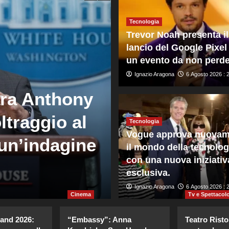
Tecnologia
Trevor Noah presenta il
lancio del Google Pixel
un evento da non perde
Ignazio Aragona
6 Agosto 2026 : 
Mondo
ara Anthony
Crans Montana
ltraggio al
ricorso contro
Tecnologia
Vogue approva nuovam
un’indagine
costituzione 
il mondo della tecnolog
con una nuova iniziativ
governo
esclusiva.
Giuseppe Recca
Ignazio Aragona
6 Agosto 2026 : 20
6 Agosto 2026 : 
Cinema
Tv e Spettacol
land 2026:
“Embassy”: Anna
Teatro Risto