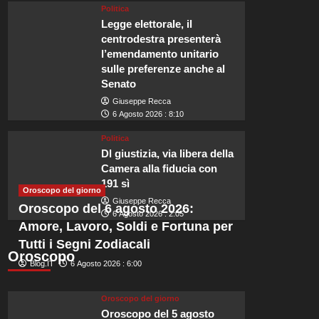
Politica
Legge elettorale, il
centrodestra presenterà
l’emendamento unitario
sulle preferenze anche al
Viaggi
Senato
La meravigliosa città mura
Giuseppe Recca
6 Agosto 2026 : 8:10
sarà tra i luoghi più felici
Politica
Dl giustizia, via libera della
Redazione
6 Agosto 2026 : 23:55
Camera alla fiducia con
191 sì
Naviga tra i maestosi alberi delle barche nel porto e passeggia tra le b
Oroscopo del giorno
Giuseppe Recca
mura della città. Qui potrai...
Oroscopo del 6 agosto 2026:
6 Agosto 2026 : 2:05
Amore, Lavoro, Soldi e Fortuna per
Leggi
Leggi tutto
di
Tutti i Segni Zodiacali
Oroscopo
più
Blog.IT
6 Agosto 2026 : 6:00
su
La
meravigliosa
Oroscopo del giorno
città
Oroscopo del 5 agosto