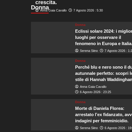
crescita.
su
Donna
Crescita
Anna Gaia Cavallo
7 Agosto 2026 : 5:30
del
turismo
Donna
in
Eclissi solare 2024: i miglior
uscita
da
luoghi per osservare il
Malta,
fenomeno in Europa e Italia
l’Italia
Serena Siino
7 Agosto 2026 : 1:
si
conferma
Donna
la
Perché blu e nero sono il d
principale
autunnale perfetto: scopri l
destinazione
stile di Hannah Waddingha
dei
Anna Gaia Cavallo
viaggiatori
6 Agosto 2026 : 23:25
Donna
Morte di Daniela Florea:
arrestato l’ex fidanzato, avv
indagini per femminicidio.
Serena Siino
6 Agosto 2026 : 19