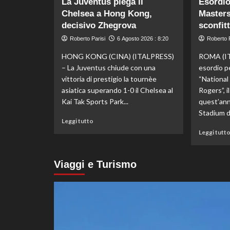
La Juventus piega il
Esordio
Darderi
Chelsea a Hong Kong,
Masters
agli
ottavi
decisivo Zhegrova
sconfit
del
Roberto Parisi
6 Agosto 2026 : 8:20
Roberto P
Masters
1000
HONG KONG (CINA) (ITALPRESS)
ROMA (IT
di
– La Juventus chiude con una
esordio p
Montreal,
vittoria di prestigio la tournèe
“Nationa
Shang
asiatica superando 1-0 il Chelsea al
Rogers”, 
battuto
Kai Tak Sports Park...
quest’ann
in
tre
Stadium di
Leggi
Leggi tutto
set
di
Leggi tutt
più
su
La
Viaggi e Turismo
Juventus
piega
il
Chelsea
a
Hong
Kong,