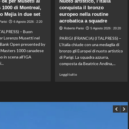
 ok per Musetti al
Nuoto artistico, l’Italia
Storico
Fifa,
 1000 di Montreal,
conquista il bronzo
en
Priante
to Mejia in due set
plein
europeo nella routine
(Siga)
di
“La
acrobatica a squadre
arisi
6 Agosto 2026 : 2:20
Pellacani
credibilità
Roberto Parisi
5 Agosto 2026 : 20:20
agli
del
ALPRESS) – Buon
Europei
sistema
er Lorenzo Musetti nel
PARIGI (FRANCIA) (ITALPRESS) –
di
passa
l Bank Open presented by
L’Italia chiude con una medaglia di
tuffi,
da
il Masters 1000 canadese
bronzo gli Europei di nuoto artistico
il
governance
o in scena all’IGA
di Parigi. La squadra azzurra,
quinto
e
...
oro
trasparenza”
composta da Beatrice Andina,...
arriva
Leggi
Leggi
nel
o
Leggi tutto
di
di
sincro
più
più
con
su
su
Pizzini
Esordio
Nuoto
ok
artistico,
per
l’Italia
Musetti
conquista
al
il
Masters
bronzo
1000
europeo