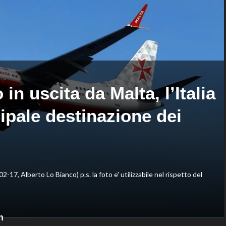
di
nella
Montreal,
routine
sconfitto
acrobatica
Mejia
a
in
squadre
due
set
in uscita da Malta, l’Italia
ipale destinazione dei
02-17, Alberto Lo Bianco) p.s. la foto e' utilizzabile nel rispetto del
n