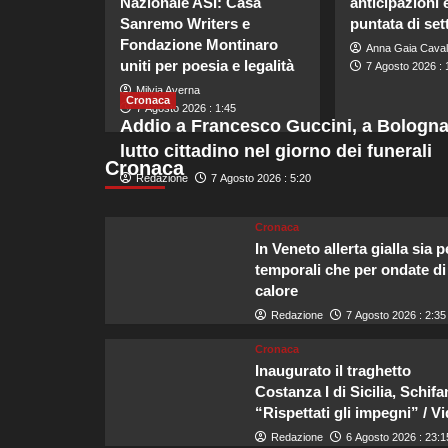
Nazionale ASI: Casa
anticipazioni 
Sanremo Writers e
puntata di se
Fondazione Montinaro
Anna Gaia Caval
uniti per poesia e legalità
7 Agosto 2026 : 
Milvia Averna
Cronaca
7 Agosto 2026 : 1:45
Addio a Francesco Guccini, a Bologn
lutto cittadino nel giorno dei funerali
Cronaca
Redazione
7 Agosto 2026 : 5:20
Cronaca
In Veneto allerta gialla sia p
temporali che per ondate di
calore
Redazione
7 Agosto 2026 : 2:35
Cronaca
Inaugurato il traghetto
Costanza I di Sicilia, Schifa
“Rispettati gli impegni” / V
Redazione
6 Agosto 2026 : 23:1