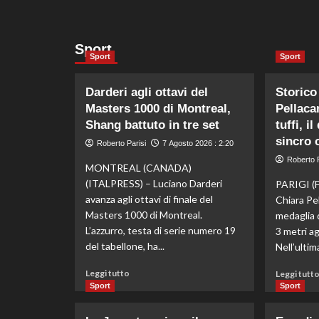
Sport
Sport
Sport
Darderi agli ottavi del
Storico
Masters 1000 di Montreal,
Pellaca
Shang battuto in tre set
tuffi, i
sincro 
Roberto Parisi
7 Agosto 2026 : 2:20
Roberto P
MONTREAL (CANADA)
(ITALPRESS) – Luciano Darderi
PARIGI (
avanza agli ottavi di finale del
Chiara Pel
Masters 1000 di Montreal.
medaglia 
L’azzurro, testa di serie numero 19
3 metri agl
del tabellone, ha...
Nell’ultima
Leggi
Leggi tutto
Leggi tutt
di
Sport
Sport
più
su