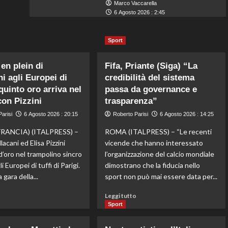
Marco Vaccarella
6 Agosto 2026 : 2:45
Sport
 en plein di
Fifa, Priante (Siga) “La
ni agli Europei di
credibilità del sistema
l quinto oro arriva nel
passa da governance e
con Pizzini
trasparenza”
arisi
6 Agosto 2026 : 20:15
Roberto Parisi
6 Agosto 2026 : 14:25
FRANCIA) (ITALPRESS) –
ROMA (ITALPRESS) – “Le recenti
lacani ed Elisa Pizzini
vicende che hanno interessato
d’oro nel trampolino sincro
l’organizzazione del calcio mondiale
i Europei di tuffi di Parigi.
dimostrano che la fiducia nello
 gara della...
sport non può mai essere data per...
Leggi
Leggi
o
Leggi tutto
di
di
Sport
più
più
su
su