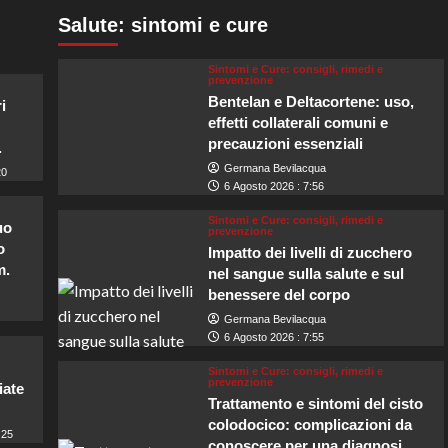
Salute: sintomi e cure
Sintomi e Cure: consigli, rimedi e
prevenzione
Bentelan e Deltacortene: uso,
i
effetti collaterali comuni e
precauzioni essenziali
.
Germana Bevilacqua
20
6 Agosto 2026 : 7:56
Sintomi e Cure: consigli, rimedi e
uo
prevenzione
o
Impatto dei livelli di zucchero
m.
nel sangue sulla salute e sul
benessere del corpo
Germana Bevilacqua
6 Agosto 2026 : 7:55
Sintomi e Cure: consigli, rimedi e
prevenzione
iate
Trattamento e sintomi del cisto
colodocico: complicazioni da
:25
conoscere per una diagnosi