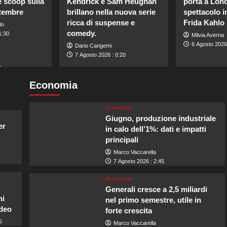
e scoop sulla
Kendrick e Sam Heughan
porta a Lon
ttembre
brillano nella nuova serie
spettacolo i
ricca di suspense e
Frida Kahlo
lo
comedy.
1:30
Milvia Averna
6 Agosto 2026
Dario Cangemi
7 Agosto 2026 : 0:20
a
Economia
Economia
Giugno, produzione industriale
er
in calo dell’1%: dati e impatti
principali
Marco Vaccarella
7 Agosto 2026 : 2:45
Economia
Generali cresce a 2,5 miliardi
ni
nel primo semestre, utile in
ideo
forte crescita
5
Marco Vaccarella