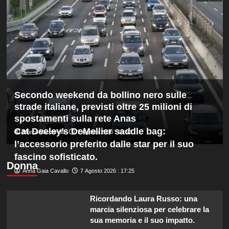
“La
Pizzini
credibilità
del
sistema
passa
da
governance
e
trasparenza”
Secondo weekend da bollino nero sulle
strade italiane, previsti oltre 25 milioni di
spostamenti sulla rete Anas
Cat Deeley’s DeMellier saddle bag:
Marco Vaccarella
7 Agosto 2026 : 19:50
l’accessorio preferito dalle star per il suo
fascino sofisticato.
Donna
Anna Gaia Cavallo
7 Agosto 2026 : 17:25
Ricordando Laura Russo: una
marcia silenziosa per celebrare la
sua memoria e il suo impatto.