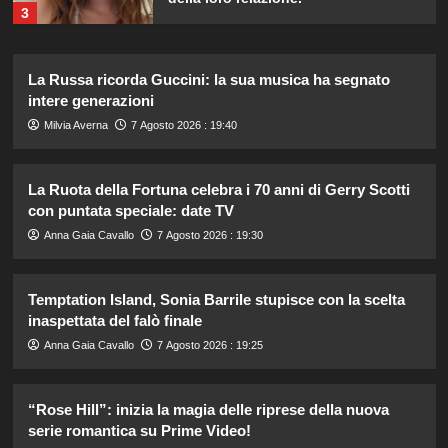
3
Dove Cameron in Italia: vacanze da
La Russa ricorda Guccini: la sua musica ha segnato
sogno con le amiche prima del
intere generazioni
matrimonio con Damiano David.
4
Milvia Averna
7 Agosto 2026 : 19:40
La Ruota della Fortuna celebra i 70 anni di Gerry Scotti
Lorella Cuccarini compie 61 anni:
“Ho l’energia di una ventenne!”
con puntata speciale: date TV
5
Anna Gaia Cavallo
7 Agosto 2026 : 19:30
Temptation Island, Sonia Barrile stupisce con la scelta
Danilo D’Angelo: “Dopo Francesca,
faccio fatica a ritrovare me stesso”
inaspettata del falò finale
1
Anna Gaia Cavallo
7 Agosto 2026 : 19:25
Elisabetta Gregoraci e la sorella
“Rose Hill”: inizia la magia delle riprese della nuova
Marzia: vacanza da sogno in
serie romantica su Prime Video!
Sardegna!