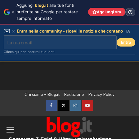
Aggiungi
blog.it
alle tue fonti
preferite su Google per restare
Aggiungi ora
sempre informato
✉️
Entra nella community - ricevi le notizie che contano
IA
Entra
Clicca qui per inserire i tuoi dati
Vai
Chi siamo – Blog.it
Redazione
Privacy Policy
Tradimenti di Benjamin Mascolo:
Bella Thorne rivela i segreti nascosti
al
della loro relazione.
contenuto
Facebook
Twitter
Instagram
YouTube
3
L’Ambasciata d’Italia a Praga apre le
porte per celebrare gli ottant’anni della
Dove Cameron in Italia: vacanze da
sogno con le amiche prima del
Vespa