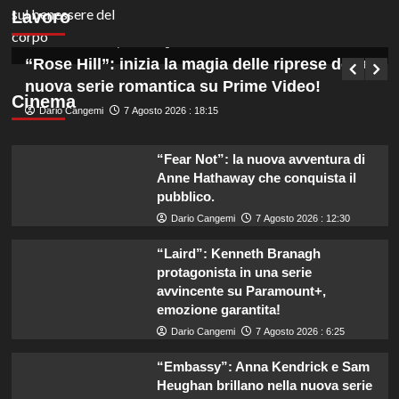
Lavoro
Funzionari, scopri come candidarti!
Germana Bevilacqua
7 Agosto 2026 : 19:00
“Rose Hill”: inizia la magia delle riprese della
nuova serie romantica su Prime Video!
Cinema
Dario Cangemi
7 Agosto 2026 : 18:15
“Fear Not”: la nuova avventura di
Anne Hathaway che conquista il
pubblico.
Dario Cangemi
7 Agosto 2026 : 12:30
“Laird”: Kenneth Branagh
protagonista in una serie
avvincente su Paramount+,
emozione garantita!
Dario Cangemi
7 Agosto 2026 : 6:25
“Embassy”: Anna Kendrick e Sam
Heughan brillano nella nuova serie