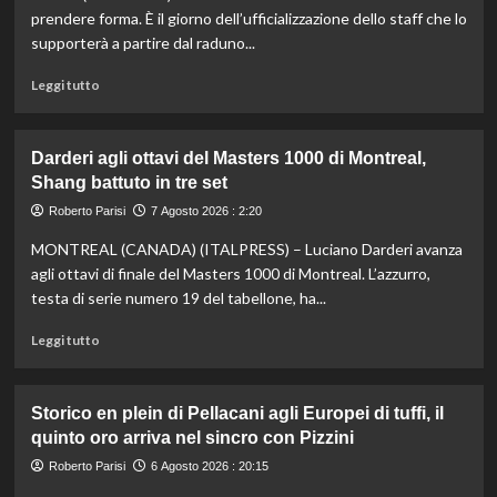
di
prendere forma. È il giorno dell’ufficializzazione dello staff che lo
fondo,
supporterà a partire dal raduno...
oro
a
Leggi
Leggi tutto
Gose.
di
Paltrinieri
più
quarto
su
Darderi agli ottavi del Masters 1000 di Montreal,
nella
Nazionale,
Shang battuto in tre set
gara
ecco
maschile
lo
Roberto Parisi
7 Agosto 2026 : 2:20
staff
MONTREAL (CANADA) (ITALPRESS) – Luciano Darderi avanza
di
Mancini:
agli ottavi di finale del Masters 1000 di Montreal. L’azzurro,
Bollini
testa di serie numero 19 del tabellone, ha...
vice,
Oriali
Leggi
Leggi tutto
torna
di
team
più
manager,
su
Storico en plein di Pellacani agli Europei di tuffi, il
Bonucci
Darderi
quinto oro arriva nel sincro con Pizzini
tra
agli
i
ottavi
Roberto Parisi
6 Agosto 2026 : 20:15
collaboratori
del