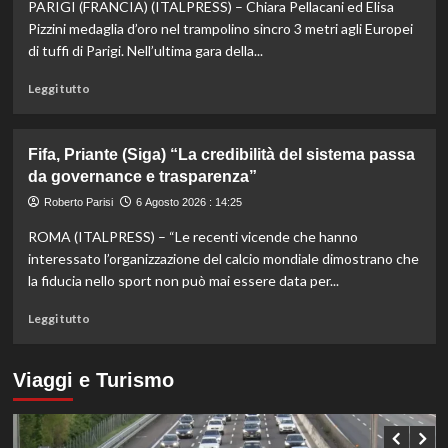
PARIGI (FRANCIA) (ITALPRESS) – Chiara Pellacani ed Elisa
Masters
1000
Pizzini medaglia d’oro nel trampolino sincro 3 metri agli Europei
di
di tuffi di Parigi. Nell’ultima gara della...
Montreal,
Shang
Leggi
Leggi tutto
battuto
di
in
più
tre
su
Fifa, Priante (Siga) “La credibilità del sistema passa
set
Storico
da governance e trasparenza”
en
plein
Roberto Parisi
6 Agosto 2026 : 14:25
di
ROMA (ITALPRESS) – “Le recenti vicende che hanno
Pellacani
agli
interessato l’organizzazione del calcio mondiale dimostrano che
Europei
la fiducia nello sport non può mai essere data per...
di
tuffi,
Leggi
Leggi tutto
il
di
quinto
più
oro
su
Viaggi e Turismo
arriva
Fifa,
nel
Priante
sincro
(Siga)
con