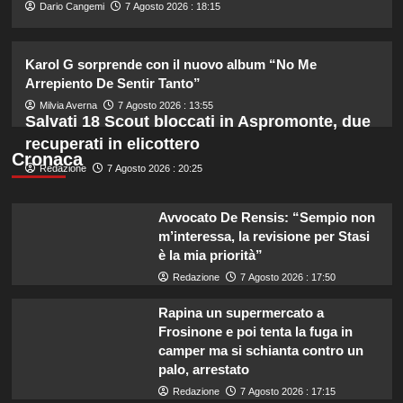
2
Dario Cangemi
7 Agosto 2026 : 18:15
Tradimenti di Benjamin Mascolo:
Karol G sorprende con il nuovo album “No Me
Bella Thorne rivela i segreti nascosti
Arrepiento De Sentir Tanto”
della loro relazione.
3
Milvia Averna
7 Agosto 2026 : 13:55
Salvati 18 Scout bloccati in Aspromonte, due
recuperati in elicottero
Dove Cameron in Italia: vacanze da
Cronaca
Redazione
7 Agosto 2026 : 20:25
sogno con le amiche prima del
matrimonio con Damiano David.
4
Avvocato De Rensis: “Sempio non
m’interessa, la revisione per Stasi
è la mia priorità”
Lorella Cuccarini compie 61 anni:
“Ho l’energia di una ventenne!”
Redazione
7 Agosto 2026 : 17:50
5
Rapina un supermercato a
Frosinone e poi tenta la fuga in
camper ma si schianta contro un
palo, arrestato
Redazione
7 Agosto 2026 : 17:15