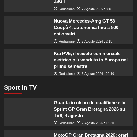
Z9GT
per
le
Redazione
7 Agosto 2026 : 8:15
imprese
di
Nuova Mercedes-Amg GT 53
pesca
Coupè 4, autonomia fino a 800
e
chilometri
acquacoltura
Redazione
7 Agosto 2026 : 2:15
colpite
da
Kia PV5, il veicolo commerciale
calamità.
elettrico più venduto in Europa nel
primo semestre
Redazione
6 Agosto 2026 : 20:10
Sport in TV
Guarda in chiaro le qualifiche e lo
Sprint GP Gran Bretagna 2026 su
TV8, 8 agosto.
Redazione
7 Agosto 2026 : 18:30
MotoGP Gran Bretagna 2026: orari