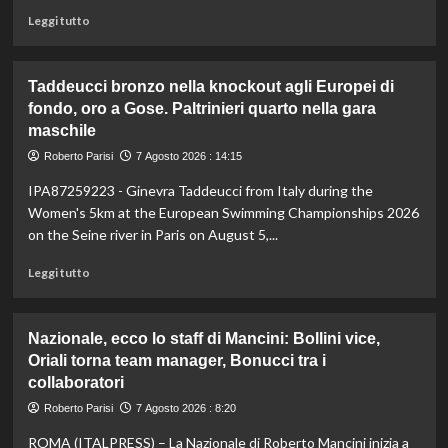
Leggi
Leggi tutto
di
più
su
Taddeucci bronzo nella knockout agli Europei di
In
fondo, oro a Gose. Paltrinieri quarto nella gara
Gran
maschile
Bretagna
Bezzecchi
Roberto Parisi
7 Agosto 2026 : 14:15
torna
in
IPA87259223 - Ginevra Taddeucci from Italy during the
sella
Women's 5km at the European Swimming Championships 2026
ed
on the Seine river in Paris on August 5,...
è
davanti
Leggi
Leggi tutto
a
di
tutti
più
nelle
su
Nazionale, ecco lo staff di Mancini: Bollini vice,
Practice
Taddeucci
Oriali torna team manager, Bonucci tra i
bronzo
collaboratori
nella
knockout
Roberto Parisi
7 Agosto 2026 : 8:20
agli
Europei
ROMA (ITALPRESS) – La Nazionale di Roberto Mancini inizia a