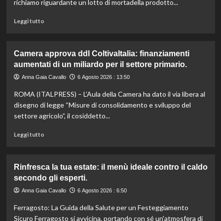
richiamo riguardante un lotto di mortadella prodotto...
moderna
e
Leggi
Leggi tutto
sostenibile.
di
più
su
Camera approva ddl ColtivaItalia: finanziamenti
Mortadella
aumentati di un miliardo per il settore primario.
ritirata:
rischio
Anna Gaia Cavallo
6 Agosto 2026 : 13:50
listeriosi,
ROMA (ITALPRESS) – L’Aula della Camera ha dato il via libera al
scopri
quali
disegno di legge “Misure di consolidamento e sviluppo del
marche
settore agricolo”, il cosiddetto...
evitare
nei
Leggi
Leggi tutto
supermercati.
di
più
su
Rinfresca la tua estate: il menù ideale contro il caldo
Camera
secondo gli esperti.
approva
ddl
Anna Gaia Cavallo
6 Agosto 2026 : 6:50
ColtivaItalia:
Ferragosto: La Guida della Salute per un Festeggiamento
finanziamenti
aumentati
Sicuro Ferragosto si avvicina, portando con sé un'atmosfera di