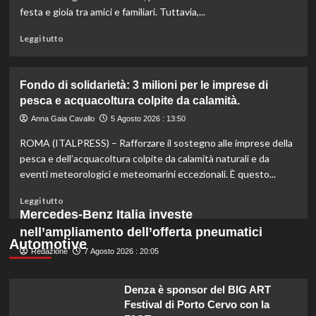
di
festa e gioia tra amici e familiari. Tuttavia,...
un
miliardo
Leggi
Leggi tutto
per
di
il
più
settore
su
Fondo di solidarietà: 3 milioni per le imprese di
primario.
Rinfresca
pesca e acquacoltura colpite da calamità.
la
tua
Anna Gaia Cavallo
5 Agosto 2026 : 13:50
estate:
ROMA (ITALPRESS) – Rafforzare il sostegno alle imprese della
il
menù
pesca e dell’acquacoltura colpite da calamità naturali e da
ideale
eventi meteorologici e meteomarini eccezionali. È questo...
contro
il
Leggi
Leggi tutto
caldo
di
Mercedes-Benz Italia investe
secondo
più
nell’ampliamento dell’offerta pneumatici
gli
su
Automotive
esperti.
Redazione
Fondo
7 Agosto 2026 : 20:05
di
solidarietà:
Denza è sponsor del BIG ART
3
Festival di Porto Cervo con la
milioni