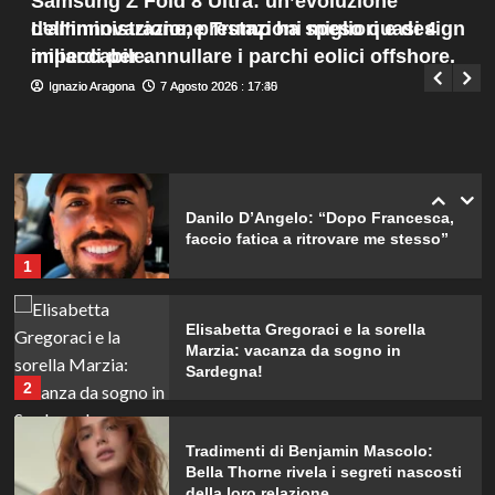
Samsung Z Fold 8 Ultra: un’evoluzione
matrimonio con Damiano David.
Menu
4
dell’innovazione, prestazioni migliori e design
L’amministrazione Trump ha speso quasi 4
Giuseppe Recca
7 Agosto 2026 : 19:55
principale
impeccabile.
miliardi per annullare i parchi eolici offshore.
Ignazio Aragona
Ignazio Aragona
7 Agosto 2026 : 17:40
7 Agosto 2026 : 17:35
Lorella Cuccarini compie 61 anni:
“Ho l’energia di una ventenne!”
5
Danilo D’Angelo: “Dopo Francesca,
faccio fatica a ritrovare me stesso”
1
Elisabetta Gregoraci e la sorella
Marzia: vacanza da sogno in
Sardegna!
2
Tradimenti di Benjamin Mascolo:
Bella Thorne rivela i segreti nascosti
della loro relazione.