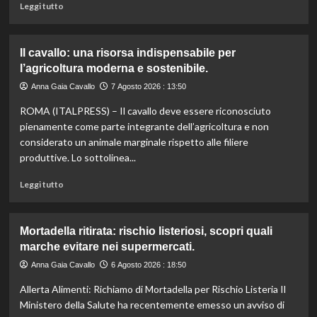
Leggi
Leggi tutto
di
più
su
Il cavallo: una risorsa indispensabile per
Controllo
l’agricoltura moderna e sostenibile.
qualità
olio
Anna Gaia Cavallo
7 Agosto 2026 : 13:50
e
ROMA (ITALPRESS) – Il cavallo deve essere riconosciuto
vino:
l’IRVO
pienamente come parte integrante dell’agricoltura e non
potenzia
considerato un animale marginale rispetto alle filiere
l’organico
produttive. Lo sottolinea...
per
certificazioni
Leggi
Leggi tutto
più
di
rigorose.
più
su
Mortadella ritirata: rischio listeriosi, scopri quali
Il
marche evitare nei supermercati.
cavallo:
una
Anna Gaia Cavallo
6 Agosto 2026 : 18:50
risorsa
Allerta Alimenti: Richiamo di Mortadella per Rischio Listeria Il
indispensabile
per
Ministero della Salute ha recentemente emesso un avviso di
l’agricoltura