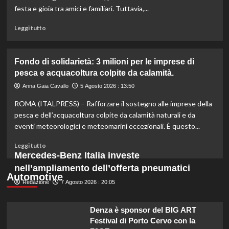
di
festa e gioia tra amici e familiari. Tuttavia,...
un
miliardo
Leggi
Leggi tutto
per
di
il
più
settore
su
Fondo di solidarietà: 3 milioni per le imprese di
primario.
Rinfresca
pesca e acquacoltura colpite da calamità.
la
tua
Anna Gaia Cavallo
5 Agosto 2026 : 13:50
estate:
ROMA (ITALPRESS) – Rafforzare il sostegno alle imprese della
il
menù
pesca e dell’acquacoltura colpite da calamità naturali e da
ideale
eventi meteorologici e meteomarini eccezionali. È questo...
contro
il
Leggi
Leggi tutto
caldo
di
Mercedes-Benz Italia investe
secondo
più
nell’ampliamento dell’offerta pneumatici
gli
su
Automotive
esperti.
Redazione
Fondo
7 Agosto 2026 : 20:05
di
solidarietà:
Denza è sponsor del BIG ART
3
Festival di Porto Cervo con la
milioni