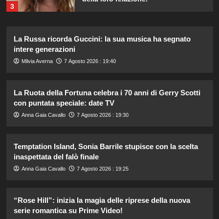
3
Dove Cameron in Italia: vacanze da
La Russa ricorda Guccini: la sua musica ha segnato
sogno con le amiche prima del
intere generazioni
matrimonio con Damiano David.
4
Milvia Averna
7 Agosto 2026 : 19:40
La Ruota della Fortuna celebra i 70 anni di Gerry Scotti
Lorella Cuccarini compie 61 anni:
“Ho l’energia di una ventenne!”
con puntata speciale: date TV
5
Anna Gaia Cavallo
7 Agosto 2026 : 19:30
Temptation Island, Sonia Barrile stupisce con la scelta
Danilo D’Angelo: “Dopo Francesca,
faccio fatica a ritrovare me stesso”
inaspettata del falò finale
1
Anna Gaia Cavallo
7 Agosto 2026 : 19:25
Elisabetta Gregoraci e la sorella
“Rose Hill”: inizia la magia delle riprese della nuova
Marzia: vacanza da sogno in
serie romantica su Prime Video!
Sardegna!