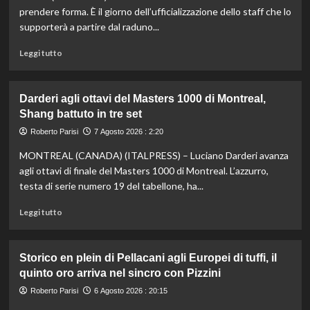
di
prendere forma. È il giorno dell’ufficializzazione dello staff che lo
fondo,
supporterà a partire dal raduno...
oro
a
Leggi
Leggi tutto
Gose.
di
Paltrinieri
più
quarto
su
Darderi agli ottavi del Masters 1000 di Montreal,
nella
Nazionale,
Shang battuto in tre set
gara
ecco
maschile
lo
Roberto Parisi
7 Agosto 2026 : 2:20
staff
MONTREAL (CANADA) (ITALPRESS) – Luciano Darderi avanza
di
Mancini:
agli ottavi di finale del Masters 1000 di Montreal. L’azzurro,
Bollini
testa di serie numero 19 del tabellone, ha...
vice,
Oriali
Leggi
Leggi tutto
torna
di
team
più
manager,
su
Storico en plein di Pellacani agli Europei di tuffi, il
Bonucci
Darderi
quinto oro arriva nel sincro con Pizzini
tra
agli
i
ottavi
Roberto Parisi
6 Agosto 2026 : 20:15
collaboratori
del