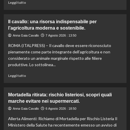
Leggi
Leggi tutto
di
più
su
Il cavallo: una risorsa indispensabile per
Controllo
l’agricoltura moderna e sostenibile.
qualità
olio
Anna Gaia Cavallo
7 Agosto 2026 : 13:50
e
ROMA (ITALPRESS) – Il cavallo deve essere riconosciuto
vino:
l’IRVO
pienamente come parte integrante dell’agricoltura e non
potenzia
considerato un animale marginale rispetto alle filiere
l’organico
produttive. Lo sottolinea...
per
certificazioni
Leggi
Leggi tutto
più
di
rigorose.
più
su
Mortadella ritirata: rischio listeriosi, scopri quali
Il
marche evitare nei supermercati.
cavallo:
una
Anna Gaia Cavallo
6 Agosto 2026 : 18:50
risorsa
Allerta Alimenti: Richiamo di Mortadella per Rischio Listeria Il
indispensabile
per
Ministero della Salute ha recentemente emesso un avviso di
l’agricoltura