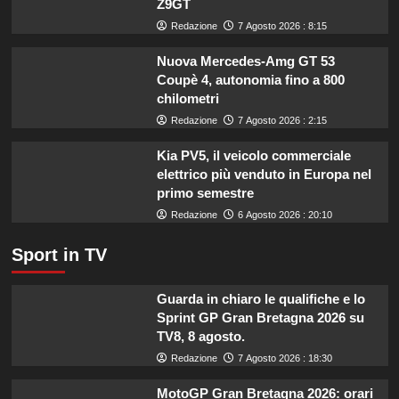
Z9GT
per
le
Redazione
7 Agosto 2026 : 8:15
imprese
di
Nuova Mercedes-Amg GT 53
pesca
Coupè 4, autonomia fino a 800
e
chilometri
acquacoltura
Redazione
7 Agosto 2026 : 2:15
colpite
da
Kia PV5, il veicolo commerciale
calamità.
elettrico più venduto in Europa nel
primo semestre
Redazione
6 Agosto 2026 : 20:10
Sport in TV
Guarda in chiaro le qualifiche e lo
Sprint GP Gran Bretagna 2026 su
TV8, 8 agosto.
Redazione
7 Agosto 2026 : 18:30
MotoGP Gran Bretagna 2026: orari