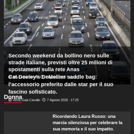
“La
Pizzini
credibilità
del
sistema
passa
da
governance
e
trasparenza”
Secondo weekend da bollino nero sulle
strade italiane, previsti oltre 25 milioni di
spostamenti sulla rete Anas
Cat Deeley’s DeMellier saddle bag:
Marco Vaccarella
7 Agosto 2026 : 19:50
l’accessorio preferito dalle star per il suo
fascino sofisticato.
Donna
Anna Gaia Cavallo
7 Agosto 2026 : 17:25
Ricordando Laura Russo: una
marcia silenziosa per celebrare la
sua memoria e il suo impatto.