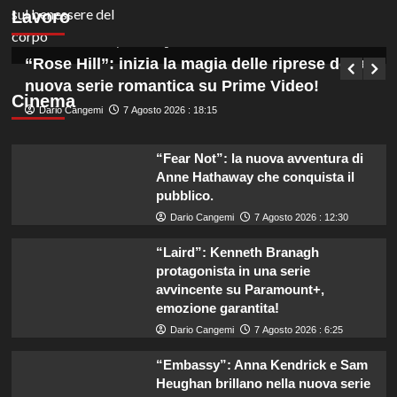
Lavoro
Funzionari, scopri come candidarti!
Germana Bevilacqua
7 Agosto 2026 : 19:00
“Rose Hill”: inizia la magia delle riprese della
nuova serie romantica su Prime Video!
Cinema
Dario Cangemi
7 Agosto 2026 : 18:15
“Fear Not”: la nuova avventura di
Anne Hathaway che conquista il
pubblico.
Dario Cangemi
7 Agosto 2026 : 12:30
“Laird”: Kenneth Branagh
protagonista in una serie
avvincente su Paramount+,
emozione garantita!
Dario Cangemi
7 Agosto 2026 : 6:25
“Embassy”: Anna Kendrick e Sam
Heughan brillano nella nuova serie