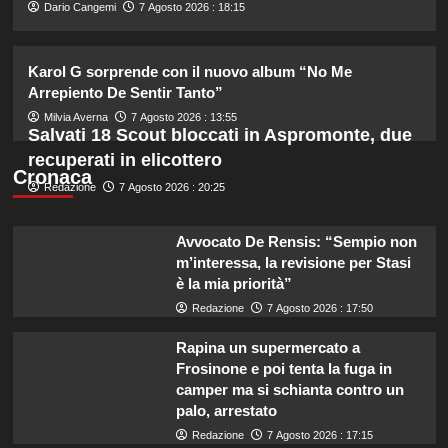
2
Dario Cangemi
7 Agosto 2026 : 18:15
Tradimenti di Benjamin Mascolo:
Karol G sorprende con il nuovo album “No Me
Bella Thorne rivela i segreti nascosti
Arrepiento De Sentir Tanto”
della loro relazione.
3
Milvia Averna
7 Agosto 2026 : 13:55
Salvati 18 Scout bloccati in Aspromonte, due
recuperati in elicottero
Dove Cameron in Italia: vacanze da
Cronaca
Redazione
7 Agosto 2026 : 20:25
sogno con le amiche prima del
matrimonio con Damiano David.
4
Avvocato De Rensis: “Sempio non
m’interessa, la revisione per Stasi
è la mia priorità”
Lorella Cuccarini compie 61 anni:
“Ho l’energia di una ventenne!”
Redazione
7 Agosto 2026 : 17:50
5
Rapina un supermercato a
Frosinone e poi tenta la fuga in
camper ma si schianta contro un
palo, arrestato
Redazione
7 Agosto 2026 : 17:15