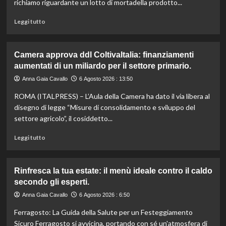
richiamo riguardante un lotto di mortadella prodotto...
moderna
e
Leggi
Leggi tutto
sostenibile.
di
più
su
Camera approva ddl ColtivaItalia: finanziamenti
Mortadella
aumentati di un miliardo per il settore primario.
ritirata:
rischio
Anna Gaia Cavallo
6 Agosto 2026 : 13:50
listeriosi,
ROMA (ITALPRESS) – L’Aula della Camera ha dato il via libera al
scopri
quali
disegno di legge “Misure di consolidamento e sviluppo del
marche
settore agricolo”, il cosiddetto...
evitare
nei
Leggi
Leggi tutto
supermercati.
di
più
su
Rinfresca la tua estate: il menù ideale contro il caldo
Camera
secondo gli esperti.
approva
ddl
Anna Gaia Cavallo
6 Agosto 2026 : 6:50
ColtivaItalia:
Ferragosto: La Guida della Salute per un Festeggiamento
finanziamenti
aumentati
Sicuro Ferragosto si avvicina, portando con sé un'atmosfera di