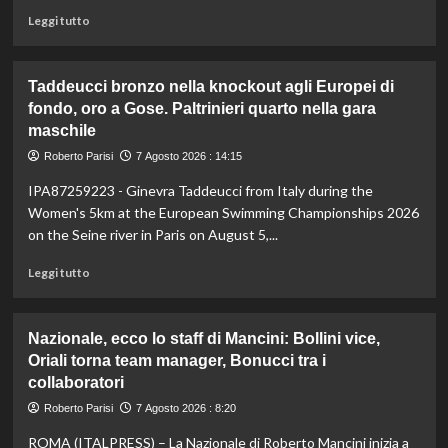
Leggi
Leggi tutto
di
più
su
Taddeucci bronzo nella knockout agli Europei di
In
fondo, oro a Gose. Paltrinieri quarto nella gara
Gran
maschile
Bretagna
Bezzecchi
Roberto Parisi
7 Agosto 2026 : 14:15
torna
in
IPA87259223 - Ginevra Taddeucci from Italy during the
sella
Women's 5km at the European Swimming Championships 2026
ed
on the Seine river in Paris on August 5,...
è
davanti
Leggi
Leggi tutto
a
di
tutti
più
nelle
su
Nazionale, ecco lo staff di Mancini: Bollini vice,
Practice
Taddeucci
Oriali torna team manager, Bonucci tra i
bronzo
collaboratori
nella
knockout
Roberto Parisi
7 Agosto 2026 : 8:20
agli
Europei
ROMA (ITALPRESS) – La Nazionale di Roberto Mancini inizia a