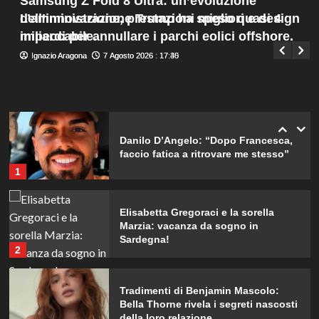
Samsung Z Fold 8 Ultra: un’evoluzione
matrimonio con Damiano David.
Menu
4
dell’innovazione, prestazioni migliori e design
L’amministrazione Trump ha speso quasi 4
Giuseppe Recca
7 Agosto 2026 : 19:55
principale
impeccabile.
miliardi per annullare i parchi eolici offshore.
Ignazio Aragona
Ignazio Aragona
7 Agosto 2026 : 17:40
7 Agosto 2026 : 17:35
Lorella Cuccarini compie 61 anni:
“Ho l’energia di una ventenne!”
5
Danilo D’Angelo: “Dopo Francesca,
faccio fatica a ritrovare me stesso”
1
Elisabetta Gregoraci e la sorella
Marzia: vacanza da sogno in
Sardegna!
2
Tradimenti di Benjamin Mascolo:
Bella Thorne rivela i segreti nascosti
della loro relazione.