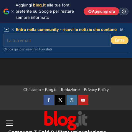
Aggiungi
blog.it
alle tue fonti
preferite su Google per restare
Aggiungi ora
sempre informato
✉️
Entra nella community - ricevi le notizie che contano
IA
Entra
Clicca qui per inserire i tuoi dati
Vai
Chi siamo – Blog.it
Redazione
Privacy Policy
Tradimenti di Benjamin Mascolo:
Bella Thorne rivela i segreti nascosti
al
della loro relazione.
contenuto
Facebook
Twitter
Instagram
YouTube
3
L’Ambasciata d’Italia a Praga apre le
porte per celebrare gli ottant’anni della
Dove Cameron in Italia: vacanze da
sogno con le amiche prima del
Vespa