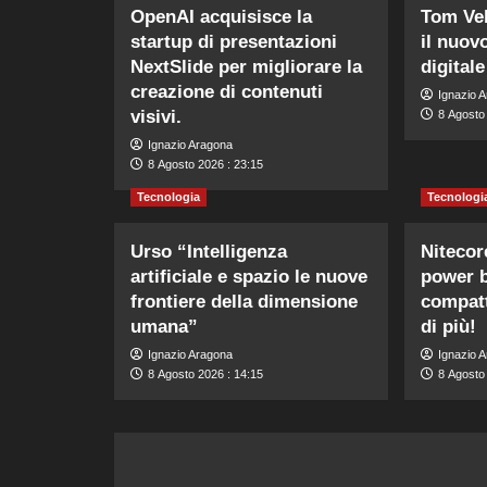
OpenAI acquisisce la
Tom Vek
startup di presentazioni
il nuov
NextSlide per migliorare la
digitale
creazione di contenuti
Ignazio 
visivi.
8 Agosto
Ignazio Aragona
8 Agosto 2026 : 23:15
Tecnologia
Tecnologi
Urso “Intelligenza
Nitecor
artificiale e spazio le nuove
power b
frontiere della dimensione
compatt
umana”
di più!
Ignazio Aragona
Ignazio 
8 Agosto 2026 : 14:15
8 Agosto 