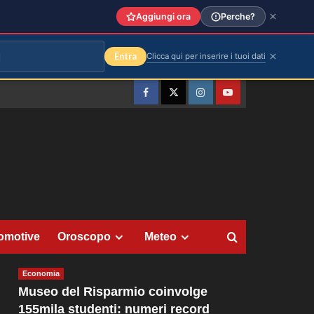
Aggiungi ora
Perche?
Entra
Clicca qui per inserire i tuoi dati
Facebook
Twitter
Instagram
YouTube
omotive
Oroscopo
Meteo
Economia
Museo del Risparmio coinvolge
155mila studenti: numeri record