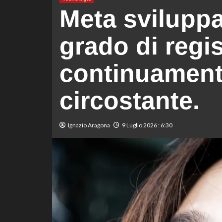
Meta sviluppa
grado di regis
continuamente
circostante.
Ignazio Aragona
9 Luglio 2026 : 6:30