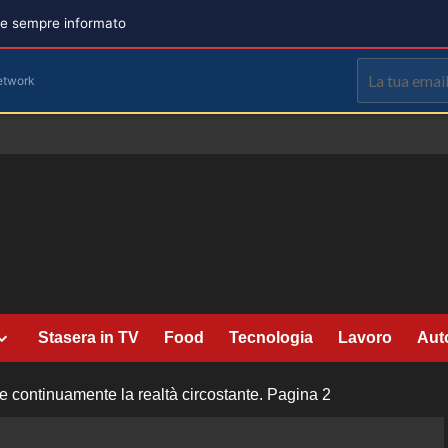
are sempre informato
etwork
Stasera in TV
Food
Tecnologia
Lavoro
Aut
re continuamente la realtà circostante.
Pagina 2