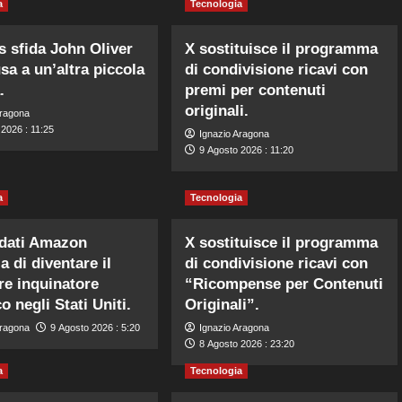
a
Tecnologia
s sfida John Oliver
X sostituisce il programma
usa a un’altra piccola
di condivisione ricavi con
.
premi per contenuti
originali.
Aragona
2026 : 11:25
Ignazio Aragona
9 Agosto 2026 : 11:20
a
Tecnologia
 dati Amazon
X sostituisce il programma
a di diventare il
di condivisione ricavi con
e inquinatore
“Ricompense per Contenuti
o negli Stati Uniti.
Originali”.
Aragona
9 Agosto 2026 : 5:20
Ignazio Aragona
8 Agosto 2026 : 23:20
a
Tecnologia