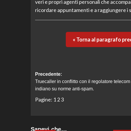
veri e propri agenti personali che accompa
ricordare appuntamenti e a raggiungere i su
« Torna al paragrafo pr
Navigazione
Precedente:
Truecaller in conflitto con il regolatore telecom
articolo
indiano su norme anti-spam.
Pagine:
1
2
3
Sapevi che…