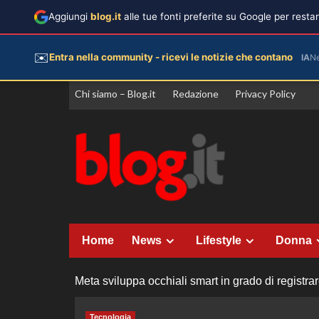
Aggiungi
blog.it
alle tue fonti preferite su Google per rest
✉️
Entra nella community - ricevi le notizie che contano
IA
N
Vai
Chi siamo – Blog.it
Redazione
Privacy Policy
al
contenuto
Home
News
Lifestyle
Donna
Meta sviluppa occhiali smart in grado di registra
Tecnologia