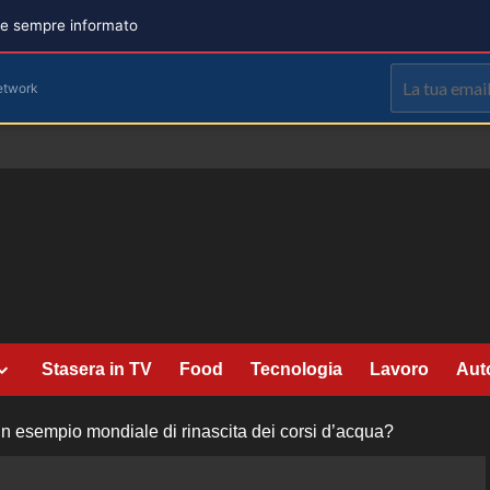
are sempre informato
etwork
Stasera in TV
Food
Tecnologia
Lavoro
Aut
 esempio mondiale di rinascita dei corsi d’acqua?