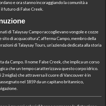
ncordano e ora stanno incoraggiando la comunità a
il futuro di False Creek.
nuzione
ati di Talaysay Campo raccoglievano vongole e cozze
me sito di acquacoltura”, afferma Campo, membro della
azioni di Talaysay Tours, un’azienda dedicata alla storia
ta da Campo. Il nome False Creek, che implica un corso
gica che un tempo caratterizzava questo corpo idrico.
 2 miglia) che attraversa il cuore di Vancouver è in
e, assegnato nel 1859 da un capitano britannico,
avigazione.