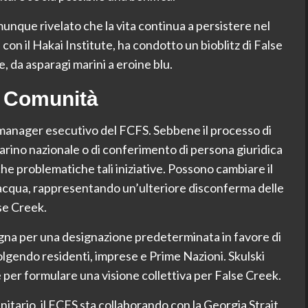
munque rivelato che la vita continua a persistere nel
 con il Hakai Institute, ha condotto un bioblitz di False
, da asparagi marini a eroine blu.
a Comunità
 manager esecutivo del FCFS. Sebbene il processo di
rino nazionale o di conferimento di persona giuridica
e problematiche tali iniziative. Possono cambiare il
 l’acqua, rappresentando un’ulteriore disconferma delle
lse Creek.
na per una designazione predeterminata in favore di
lgendo residenti, imprese e Prime Nazioni. Skulski
 per formulare una visione collettiva per False Creek.
tario, il FCFS sta collaborando con la Georgia Strait