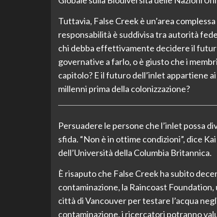
Tuttavia, False Creek è un’area complessa e
responsabilità è suddivisa tra autorità feder
chi debba effettivamente decidere il futur
governative a farlo, o è giusto che i membr
capitolo? E il futuro dell’inlet appartiene 
millenni prima della colonizzazione?
Persuadere le persone che l’inlet possa di
sfida. “Non è in ottime condizioni”, dice Kai
dell’Università della Columbia Britannica.
È risaputo che False Creek ha subito decen
contaminazione, la Raincoast Foundation, u
città di Vancouver per testare l’acqua negli 
contaminazione, i ricercatori potranno valu