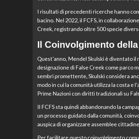
I risultati di precedenti ricerche hanno co
bacino. Nel 2022, il FCFS, in collaborazione
Creek, registrando oltre 500 specie diverse
Il Coinvolgimento dell
Quest’anno, Mendel Skulski è diventato il
designazione di False Creek come parco ma
sembri promettente, Skulski considera anch
modo in cui la comunità utilizza la costa e
Prime Nazioni con diritti tradizionali su Fa
Il FCFS sta quindi abbandonando la campag
un processo guidato dalla comunità, coinvo
auspica di organizzare assemblee cittadine
Per facilitare questo coinvolgimento comuni