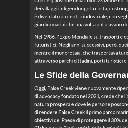
Con l’espansione della colonizzazione euro
dei villaggi indigeni lungo la costa, costri
è diventato un centro industriale, con segh
giardini marini che una volta pullulavano di 
Nel 1986, l’Expo Mondiale su trasporti e co
futuristici. Negli anni successivi, però, que
mentre il monorotaia, che trasportava turi
attraverso parchi cittadini, porti turistici e 
Le Sfide della Govern
Oggi, False Creek viene nuovamente ripens
di advocacy fondato nel 2021, crede che l’
natura prospera e dove le persone possono 
di rendere False Creek il primo parco mari
obiettivi del Paese di proteggere il 30% de
Globale sulla Biodiversità delle Nazioni Uni