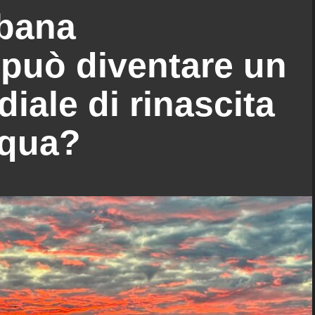
rbana
può diventare un
ale di rinascita
cqua?