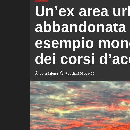
Un’ex area u
abbandonata 
esempio mondi
dei corsi d’a
Luigi Salemi
9 Luglio 2026 : 6:35