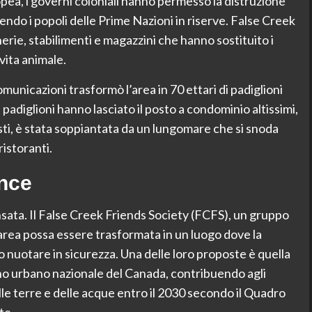
pea, i governi coloniali hanno permesso la distruzione
ngendo i popoli delle Prime Nazioni in riserve. False Creek
erie, stabilimenti e magazzini che hanno sostituito i
vita animale.
municazioni trasformò l’area in 70 ettari di padiglioni
i padiglioni hanno lasciato il posto a condominio altissimi,
sti, è stata soppiantata da un lungomare che si snoda
ristoranti.
ance
ata. Il False Creek Friends Society (FCFS), un gruppo
area possa essere trasformata in un luogo dove la
nuotare in sicurezza. Una delle loro proposte è quella
no urbano nazionale del Canada, contribuendo agli
lle terre e delle acque entro il 2030 secondo il Quadro
te.