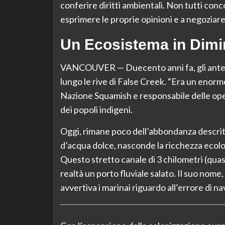
conferire diritti ambientali. Non tutti co
esprimere le proprie opinioni e a negoziare 
Un Ecosistema in Dimi
VANCOUVER — Duecento anni fa, gli anten
lungo le rive di False Creek. “Era un enor
Nazione Squamish e responsabile delle oper
dei popoli indigeni.
Oggi, rimane poco dell’abbondanza descrit
d’acqua dolce, nasconde la ricchezza ecolo
Questo stretto canale di 3 chilometri (quasi
realtà un porto fluviale salato. Il suo nom
avvertiva i marinai riguardo all’errore di n