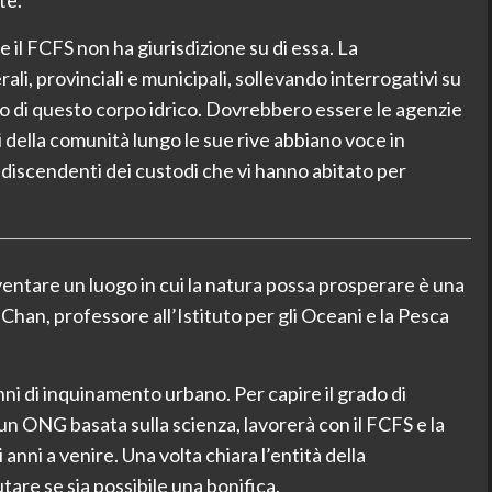
 il FCFS non ha giurisdizione su di essa. La
ali, provinciali e municipali, sollevando interrogativi su
o di questo corpo idrico. Dovrebbero essere le agenzie
i della comunità lungo le sue rive abbiano voce in
ai discendenti dei custodi che vi hanno abitato per
ventare un luogo in cui la natura possa prosperare è una
 Chan, professore all’Istituto per gli Oceani e la Pesca
ni di inquinamento urbano. Per capire il grado di
n ONG basata sulla scienza, lavorerà con il FCFS e la
anni a venire. Una volta chiara l’entità della
tare se sia possibile una bonifica.