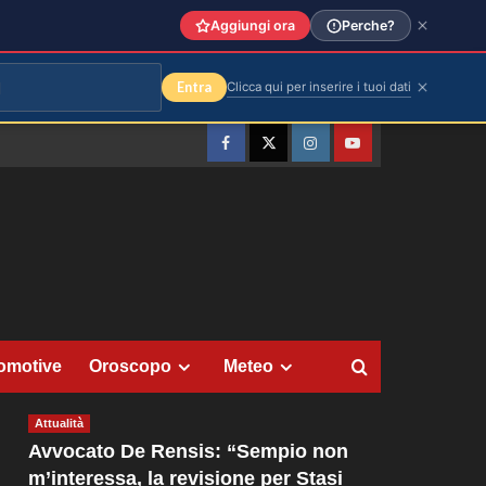
Aggiungi ora
Perche?
Entra
Clicca qui per inserire i tuoi dati
Facebook
Twitter
Instagram
YouTube
omotive
Oroscopo
Meteo
Attualità
Avvocato De Rensis: “Sempio non
m’interessa, la revisione per Stasi