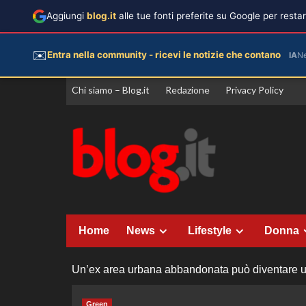
Aggiungi
blog.it
alle tue fonti preferite su Google per rest
✉️
Entra nella community - ricevi le notizie che contano
IA
N
Vai
Chi siamo – Blog.it
Redazione
Privacy Policy
al
contenuto
Home
News
Lifestyle
Donna
Un’ex area urbana abbandonata può diventare un
Green