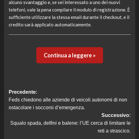
alcuno svantaggio e, se sei interessato a uno dei nuovi
telefoni, vale la pena compilare il modulo di registrazione. È
sufficiente utilizzare la stessa email durante il checkout, e il
credito sarà applicato automaticamente.
Continua a leggere »
Navigazione
Precedente:
Feds chiedono alle aziende di veicoli autonomi di non
articolo
ostacolare i soccorsi d’emergenza.
Successivo:
Squalo spada, delfini e balene: l’UE cerca di limitare le
reti a strascico.