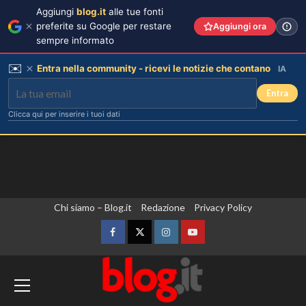
Aggiungi
blog.it
alle tue fonti
preferite su Google per restare
Aggiungi ora
sempre informato
✉️
Entra nella community - ricevi le notizie che contano
IA
Entra
Clicca qui per inserire i tuoi dati
Vai
Chi siamo – Blog.it
Redazione
Privacy Policy
al
contenuto
Facebook
Twitter
Instagram
YouTube