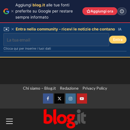
Aggiungi
blog.it
alle tue fonti
preferite su Google per restare
Aggiungi ora
sempre informato
✉️
Entra nella community - ricevi le notizie che contano
IA
Entra
Clicca qui per inserire i tuoi dati
Vai
Chi siamo – Blog.it
Redazione
Privacy Policy
al
contenuto
Facebook
Twitter
Instagram
YouTube