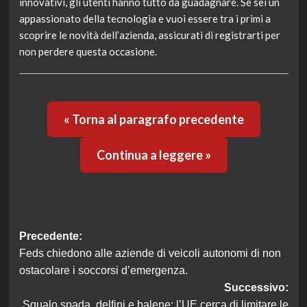
innovativi, gli utenti hanno tutto da guadagnare. Se sei un
appassionato della tecnologia e vuoi essere tra i primi a
scoprire le novità dell’azienda, assicurati di registrarti per
non perdere questa occasione.
« Torna al paragrafo precedente
Continua a leggere »
Navigazione
Precedente:
Feds chiedono alle aziende di veicoli autonomi di non
articolo
ostacolare i soccorsi d’emergenza.
Successivo:
Squalo spada, delfini e balene: l’UE cerca di limitare le