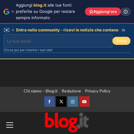
Aggiungi
blog.it
alle tue fonti
preferite su Google per restare
Aggiungi ora
sempre informato
✉️
Entra nella community - ricevi le notizie che contano
IA
Entra
Clicca qui per inserire i tuoi dati
Vai
Chi siamo – Blog.it
Redazione
Privacy Policy
al
contenuto
Facebook
Twitter
Instagram
YouTube