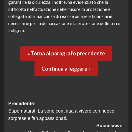
garantire la sicurezza. Inoltre, ha evidenziato che la
difficoltà nell’attuazione delle misure di protezione è
collegata alla mancanza di risorse umane e finanziarie
necessarie per la demarcazione e la protezione delle terre
indigeni.
« Torna al paragrafo precedente
Continua a leggere »
Navigazione
Precedente:
Supernatural: La serie continua a vivere con nuove
articolo
sorprese e fan appassionati.
Successivo: