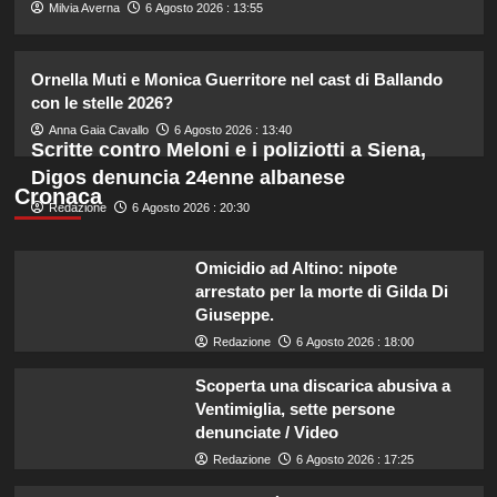
2
Milvia Averna
6 Agosto 2026 : 13:55
Riccardo Guarnieri chiude con
Ornella Muti e Monica Guerritore nel cast di Ballando
Sabrina dopo il falò con Giovanni:
con le stelle 2026?
verità inaspettate svelate.
3
Anna Gaia Cavallo
6 Agosto 2026 : 13:40
Scritte contro Meloni e i poliziotti a Siena,
Digos denuncia 24enne albanese
Chiara Ferragni: ultime immagini che
Cronaca
Redazione
6 Agosto 2026 : 20:30
catturano il suo stile unico e la sua
bellezza.
4
Omicidio ad Altino: nipote
arrestato per la morte di Gilda Di
Katia Fanelli sostiene Sabrina
Giuseppe.
Soussi: “È vittima di un ingiusto
Redazione
6 Agosto 2026 : 18:00
attacco mediatico”.
5
Scoperta una discarica abusiva a
Ventimiglia, sette persone
denunciate / Video
Redazione
6 Agosto 2026 : 17:25