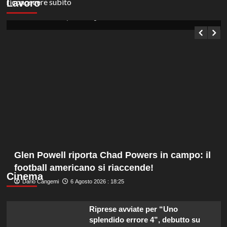
Lavoro
diplomati e laureati in vari settori.
Germana Bevilacqua
6 Agosto 2026 : 19:10
Glen Powell riporta Chad Powers in campo: il
football americano si riaccende!
Cinema
Dario Cangemi
6 Agosto 2026 : 18:25
Riprese avviate per “Uno
splendido errore 4”, debutto su