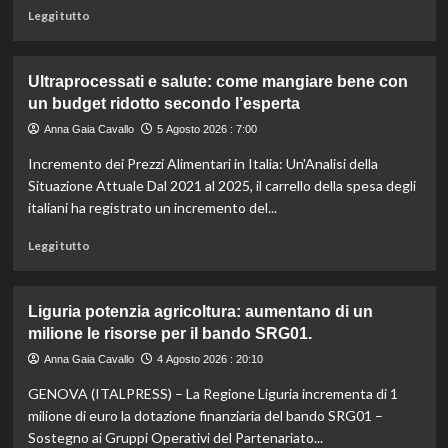
il
Leggi
Leggi tutto
caldo
di
secondo
più
gli
su
Ultraprocessati e salute: come mangiare bene con
esperti.
Fondo
un budget ridotto secondo l’esperta
di
solidarietà:
Anna Gaia Cavallo
5 Agosto 2026 : 7:00
3
Incremento dei Prezzi Alimentari in Italia: Un'Analisi della
milioni
per
Situazione Attuale Dal 2021 al 2025, il carrello della spesa degli
le
italiani ha registrato un incremento del...
imprese
di
Leggi
Leggi tutto
pesca
di
e
più
acquacoltura
su
Liguria potenzia agricoltura: aumentano di un
colpite
Ultraprocessati
milione le risorse per il bando SRG01.
da
e
calamità.
salute:
Anna Gaia Cavallo
4 Agosto 2026 : 20:10
come
GENOVA (ITALPRESS) – La Regione Liguria incrementa di 1
mangiare
bene
milione di euro la dotazione finanziaria del bando SRG01 –
con
Sostegno ai Gruppi Operativi del Partenariato...