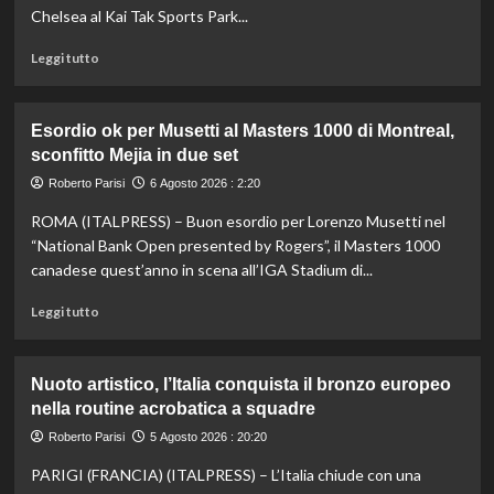
sistema
Chelsea al Kai Tak Sports Park...
passa
da
Leggi
Leggi tutto
governance
di
e
più
trasparenza”
su
Esordio ok per Musetti al Masters 1000 di Montreal,
La
sconfitto Mejia in due set
Juventus
piega
Roberto Parisi
6 Agosto 2026 : 2:20
il
ROMA (ITALPRESS) – Buon esordio per Lorenzo Musetti nel
Chelsea
a
“National Bank Open presented by Rogers”, il Masters 1000
Hong
canadese quest’anno in scena all’IGA Stadium di...
Kong,
decisivo
Leggi
Leggi tutto
Zhegrova
di
più
su
Nuoto artistico, l’Italia conquista il bronzo europeo
Esordio
nella routine acrobatica a squadre
ok
per
Roberto Parisi
5 Agosto 2026 : 20:20
Musetti
PARIGI (FRANCIA) (ITALPRESS) – L’Italia chiude con una
al