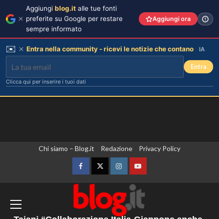
Aggiungi
blog.it
alle tue fonti
preferite su Google per restare
Aggiungi ora
sempre informato
✉️
Entra nella community - ricevi le notizie che contano
IA
Entra
Clicca qui per inserire i tuoi dati
Vai
Chi siamo – Blog.it
Redazione
Privacy Policy
Riccardo Guarnieri chiude con
Sabrina dopo il falò con Giovanni:
al
verità inaspettate svelate.
contenuto
Facebook
Twitter
Instagram
YouTube
3
Crans Montana, l’Italia presenta ricorso
contro il rigetto della costituzione di
Chiara Ferragni: ultime immagini che
catturano il suo stile unico e la sua
parte civile del governo