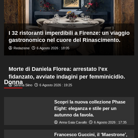
km
di
fondo
agli
Europei
I 32 ristoranti imperdibili a Firenze: un viaggio
di
gastronomico nel cuore del Rinascimento.
Parigi,
oro
Redazione
6 Agosto 2026 : 18:05
a
Wellbrock
Morte di Daniela Florea: arrestato l’ex
fidanzato, avviate indagini per femminicidio.
Donna
Serena Siino
6 Agosto 2026 : 19:25
Scopri la nuova collezione Phase
Eight: eleganza e stile per un
autunno da favola.
Anna Gaia Cavallo
6 Agosto 2026 : 17:35
Francesco Guccini, il ‘Maestrone’,