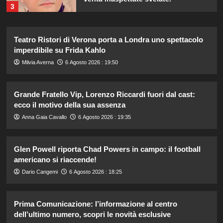
3
Chiara Ferragni: ultime immagini che
Teatro Ristori di Verona porta a Londra uno spettacolo
catturano il suo stile unico e la sua
imperdibile su Frida Kahlo
bellezza.
4
Milvia Averna
6 Agosto 2026 : 19:50
Katia Fanelli sostiene Sabrina
Grande Fratello Vip, Lorenzo Riccardi fuori dal cast:
Soussi: “È vittima di un ingiusto
ecco il motivo della sua assenza
attacco mediatico”.
5
Anna Gaia Cavallo
6 Agosto 2026 : 19:35
Cristian confessa il tradimento con
Glen Powell riporta Chad Powers in campo: il football
Soraya: “Ho tradito” e rompe il
americano si riaccende!
silenzio
1
Dario Cangemi
6 Agosto 2026 : 18:25
Emma ed Elisa: avventure
Prima Comunicazione: l’informazione al centro
emozionanti in motoslitta sul
secondo ghiacciaio più grande
dell’ultimo numero, scopri le novità esclusive
d’Islanda.