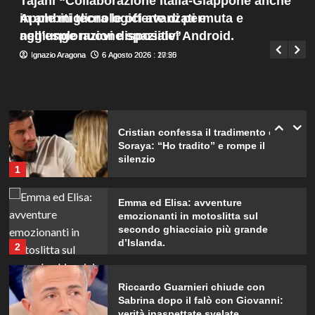
Tajani “Collaborazione Italia-Giappone anche
bellezza.
Menu
4
in ambiti tecnologici avanzati e
Apple migliora le offerte di permuta e
Giuseppe Recca
6 Agosto 2026 : 20:00
principale
nell’esplorazione spaziale”
aggiunge nuovi dispositivi Android.
Katia Fanelli sostiene Sabrina
Ignazio Aragona
Ignazio Aragona
6 Agosto 2026 : 20:25
6 Agosto 2026 : 17:50
Soussi: “È vittima di un ingiusto
attacco mediatico”.
5
Cristian confessa il tradimento con
Soraya: “Ho tradito” e rompe il
silenzio
1
Emma ed Elisa: avventure
emozionanti in motoslitta sul
secondo ghiacciaio più grande
d’Islanda.
2
Riccardo Guarnieri chiude con
Sabrina dopo il falò con Giovanni:
verità inaspettate svelate.