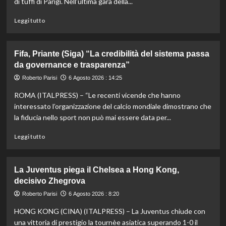
di tuffi di Parigi. Nell’ultima gara della...
Leggi
Leggi tutto
di
più
su
Fifa, Priante (Siga) “La credibilità del sistema passa
Storico
da governance e trasparenza”
en
plein
Roberto Parisi
6 Agosto 2026 : 14:25
di
ROMA (ITALPRESS) – “Le recenti vicende che hanno
Pellacani
agli
interessato l’organizzazione del calcio mondiale dimostrano che
Europei
la fiducia nello sport non può mai essere data per...
di
tuffi,
Leggi
Leggi tutto
il
di
quinto
più
oro
su
La Juventus piega il Chelsea a Hong Kong,
arriva
Fifa,
decisivo Zhegrova
nel
Priante
sincro
(Siga)
Roberto Parisi
6 Agosto 2026 : 8:20
con
“La
HONG KONG (CINA) (ITALPRESS) – La Juventus chiude con
Pizzini
credibilità
del
una vittoria di prestigio la tournèe asiatica superando 1-0 il