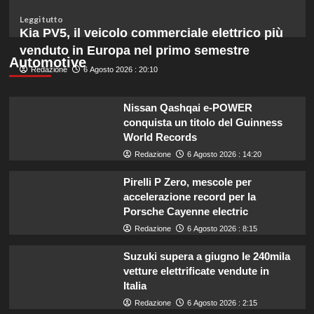
un
budget
Leggi
Leggi tutto
ridotto
di
Kia PV5, il veicolo commerciale elettrico più
secondo
più
venduto in Europa nel primo semestre
l’esperta
su
Automotive
Redazione
Liguria
6 Agosto 2026 : 20:10
potenzia
agricoltura:
Nissan Qashqai e-POWER
aumentano
conquista un titolo del Guinness
di
World Records
un
milione
Redazione
6 Agosto 2026 : 14:20
le
risorse
Pirelli P Zero, mescole per
per
accelerazione record per la
il
Porsche Cayenne electric
bando
Redazione
6 Agosto 2026 : 8:15
SRG01.
Suzuki supera a giugno le 240mila
vetture elettrificate vendute in
Italia
Redazione
6 Agosto 2026 : 2:15