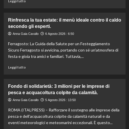
Leggi
Leggi tutto
supermercati.
di
più
su
Rinfresca la tua estate: il menù ideale contro il caldo
Camera
secondo gli esperti.
approva
ddl
Anna Gaia Cavallo
6 Agosto 2026 : 6:50
ColtivaItalia:
Ferragosto: La Guida della Salute per un Festeggiamento
finanziamenti
aumentati
Sicuro Ferragosto si avvicina, portando con sé un'atmosfera di
di
festa e gioia tra amici e familiari. Tuttavia,...
un
miliardo
Leggi
Leggi tutto
per
di
il
più
settore
su
Fondo di solidarietà: 3 milioni per le imprese di
primario.
Rinfresca
pesca e acquacoltura colpite da calamità.
la
tua
Anna Gaia Cavallo
5 Agosto 2026 : 13:50
estate:
ROMA (ITALPRESS) – Rafforzare il sostegno alle imprese della
il
menù
pesca e dell’acquacoltura colpite da calamità naturali e da
ideale
eventi meteorologici e meteomarini eccezionali. È questo...
contro