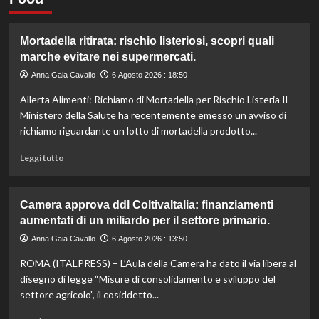
Mortadella ritirata: rischio listeriosi, scopri quali
marche evitare nei supermercati.
Anna Gaia Cavallo
6 Agosto 2026 : 18:50
Allerta Alimenti: Richiamo di Mortadella per Rischio Listeria Il
Ministero della Salute ha recentemente emesso un avviso di
richiamo riguardante un lotto di mortadella prodotto...
Leggi
Leggi tutto
di
più
su
Camera approva ddl ColtivaItalia: finanziamenti
Mortadella
aumentati di un miliardo per il settore primario.
ritirata:
rischio
Anna Gaia Cavallo
6 Agosto 2026 : 13:50
listeriosi,
ROMA (ITALPRESS) – L’Aula della Camera ha dato il via libera al
scopri
quali
disegno di legge “Misure di consolidamento e sviluppo del
marche
settore agricolo”, il cosiddetto...
evitare
nei