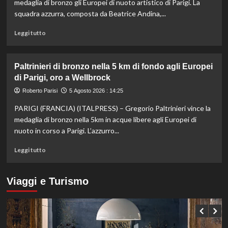
Masters
medaglia di bronzo gli Europei di nuoto artistico di Parigi. La
1000
squadra azzurra, composta da Beatrice Andina,...
di
Montreal,
Leggi
Leggi tutto
sconfitto
di
Mejia
più
in
su
Paltrinieri di bronzo nella 5 km di fondo agli Europei
due
Nuoto
di Parigi, oro a Wellbrock
set
artistico,
l’Italia
Roberto Parisi
5 Agosto 2026 : 14:25
conquista
PARIGI (FRANCIA) (ITALPRESS) – Gregorio Paltrinieri vince la
il
bronzo
medaglia di bronzo nella 5km in acque libere agli Europei di
europeo
nuoto in corso a Parigi. L’azzurro...
nella
routine
Leggi
Leggi tutto
acrobatica
di
a
più
squadre
su
Viaggi e Turismo
Paltrinieri
di
bronzo
nella
5