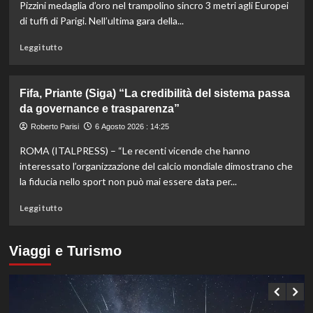
1000
Pizzini medaglia d’oro nel trampolino sincro 3 metri agli Europei
di
di tuffi di Parigi. Nell’ultima gara della...
Montreal,
Shang
Leggi
Leggi tutto
battuto
di
in
più
tre
su
Fifa, Priante (Siga) “La credibilità del sistema passa
set
Storico
da governance e trasparenza”
en
plein
Roberto Parisi
6 Agosto 2026 : 14:25
di
ROMA (ITALPRESS) – “Le recenti vicende che hanno
Pellacani
agli
interessato l’organizzazione del calcio mondiale dimostrano che
Europei
la fiducia nello sport non può mai essere data per...
di
tuffi,
Leggi
Leggi tutto
il
di
quinto
più
oro
su
Viaggi e Turismo
arriva
Fifa,
nel
Priante
sincro
(Siga)
con
“La
Pizzini
credibilità