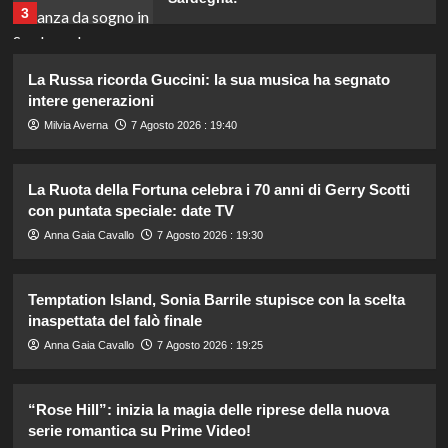
3
Tradimenti di Benjamin Mascolo:
La Russa ricorda Guccini: la sua musica ha segnato
Bella Thorne rivela i segreti nascosti
intere generazioni
della loro relazione.
4
Milvia Averna
7 Agosto 2026 : 19:40
Dove Cameron in Italia: vacanze da
La Ruota della Fortuna celebra i 70 anni di Gerry Scotti
sogno con le amiche prima del
con puntata speciale: date TV
matrimonio con Damiano David.
5
Anna Gaia Cavallo
7 Agosto 2026 : 19:30
Il midi dress azzurro di Harriet
Temptation Island, Sonia Barrile stupisce con la scelta
Phillips: l’eleganza estiva che non
inaspettata del falò finale
dimenticherò mai.
1
Anna Gaia Cavallo
7 Agosto 2026 : 19:25
“Rose Hill”: inizia la magia delle riprese della nuova
Danilo D’Angelo: “Dopo Francesca,
faccio fatica a ritrovare me stesso”
serie romantica su Prime Video!