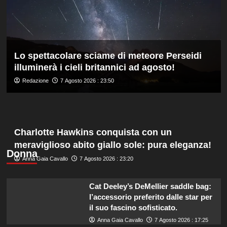
del
sistema
passa
da
governance
Lo spettacolare sciame di meteore Perseidi
e
illuminerà i cieli britannici ad agosto!
trasparenza”
Redazione
7 Agosto 2026 : 23:50
Charlotte Hawkins conquista con un
meraviglioso abito giallo sole: pura eleganza!
Donna
Anna Gaia Cavallo
7 Agosto 2026 : 23:20
Cat Deeley’s DeMellier saddle bag:
l’accessorio preferito dalle star per
il suo fascino sofisticato.
Anna Gaia Cavallo
7 Agosto 2026 : 17:25