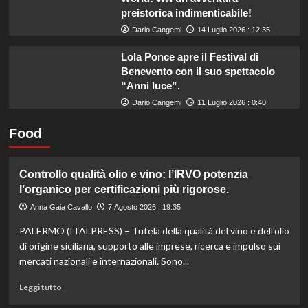
preistorica indimenticabile!
Dario Cangemi
14 Luglio 2026 : 12:35
Lola Ponce apre il Festival di
Benevento con il suo spettacolo
“Anni luce”.
Dario Cangemi
11 Luglio 2026 : 0:40
Food
Controllo qualità olio e vino: l’IRVO potenzia
l’organico per certificazioni più rigorose.
Anna Gaia Cavallo
7 Agosto 2026 : 19:35
PALERMO (ITALPRESS) – Tutela della qualità del vino e dell’olio
di origine siciliana, supporto alle imprese, ricerca e impulso sui
mercati nazionali e internazionali. Sono...
Leggi
Leggi tutto
di