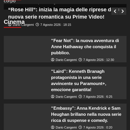
Germana Bevilacqua
7 Agosto 2026 : 19:00
“Rose Hill”: inizia la magia delle riprese della
nuova serie romantica su Prime Video!
Cinema
Dario Cangemi
7 Agosto 2026 : 18:15
“Fear Not”: la nuova avventura di
Anne Hathaway che conquista il
pubblico.
Dario Cangemi
7 Agosto 2026 : 12:30
“Laird”: Kenneth Branagh
protagonista in una serie
avvincente su Paramount+,
emozione garantita!
Dario Cangemi
7 Agosto 2026 : 6:25
“Embassy”: Anna Kendrick e Sam
Heughan brillano nella nuova serie
ricca di suspense e comedy.
Dario Cangemi
7 Agosto 2026 : 0:20