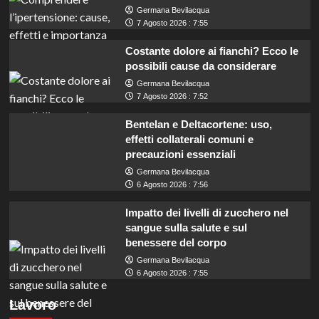
Germana Bevilacqua
7 Agosto 2026 : 7:55
Costante dolore ai fianchi? Ecco le
possibili cause da considerare
Germana Bevilacqua
7 Agosto 2026 : 7:52
Bentelan e Deltacortene: uso,
effetti collaterali comuni e
precauzioni essenziali
Germana Bevilacqua
6 Agosto 2026 : 7:56
Impatto dei livelli di zucchero nel
sangue sulla salute e sul
benessere del corpo
Germana Bevilacqua
6 Agosto 2026 : 7:55
Mobilità: Opportunità per 64 Assistenti e 123
Lavoro
Funzionari, scopri come candidarti!