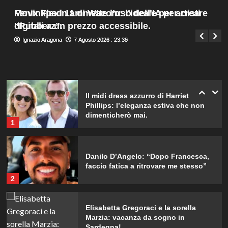
della loro relazione.
Menu
4
Fenix Flexin ammette l’uso dell’IA per creare
Movinkpad 11 di Wacom: l’ideale per artisti
Giuseppe Recca
7 Agosto 2026 : 19:55
principale
“Rubberz”.
digitali a un prezzo accessibile.
Dove Cameron in Italia: vacanze da
Ignazio Aragona
Ignazio Aragona
7 Agosto 2026 : 23:35
7 Agosto 2026 : 23:30
sogno con le amiche prima del
matrimonio con Damiano David.
5
Il midi dress azzurro di Harriet
Phillips: l’eleganza estiva che non
dimenticherò mai.
1
Danilo D’Angelo: “Dopo Francesca,
faccio fatica a ritrovare me stesso”
2
Elisabetta Gregoraci e la sorella
Marzia: vacanza da sogno in
Sardegna!