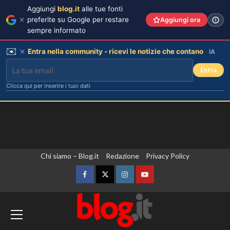
Aggiungi
blog.it
alle tue fonti
preferite su Google per restare
Aggiungi ora
sempre informato
✉️
Entra nella community - ricevi le notizie che contano
IA
Entra
Clicca qui per inserire i tuoi dati
Vai
Chi siamo – Blog.it
Redazione
Privacy Policy
Elisabetta Gregoraci e la sorella
Marzia: vacanza da sogno in
al
Sardegna!
contenuto
Facebook
Twitter
Instagram
YouTube
3
L’Ambasciata d’Italia a Praga apre le
porte per celebrare gli ottant’anni della
Tradimenti di Benjamin Mascolo:
Bella Thorne rivela i segreti nascosti
Vespa