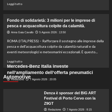
miliardo
Leggi
Leggi tutto
per
di
il
più
settore
su
Fondo di solidarietà: 3 milioni per le imprese di
primario.
Rinfresca
pesca e acquacoltura colpite da calamità.
la
tua
Anna Gaia Cavallo
5 Agosto 2026 : 13:50
estate:
ROMA (ITALPRESS) – Rafforzare il sostegno alle imprese della
il
menù
pesca e dell’acquacoltura colpite da calamità naturali e da
ideale
eventi meteorologici e meteomarini eccezionali. È questo...
contro
il
Leggi
Leggi tutto
caldo
di
Mercedes-Benz Italia investe
secondo
più
nell’ampliamento dell’offerta pneumatici
gli
su
Automotive
esperti.
Redazione
Fondo
7 Agosto 2026 : 20:05
di
solidarietà:
Denza è sponsor del BIG ART
3
Festival di Porto Cervo con la
milioni
Z9GT
per
le
Redazione
7 Agosto 2026 : 8:15