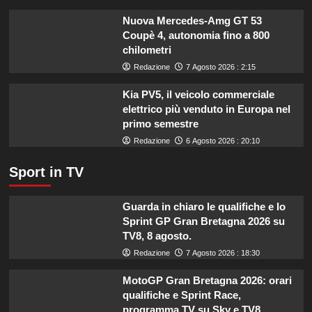
imprese
di
Nuova Mercedes-Amg GT 53
pesca
Coupè 4, autonomia fino a 800
e
chilometri
acquacoltura
Redazione
7 Agosto 2026 : 2:15
colpite
da
Kia PV5, il veicolo commerciale
calamità.
elettrico più venduto in Europa nel
primo semestre
Redazione
6 Agosto 2026 : 20:10
Sport in TV
Guarda in chiaro le qualifiche e lo
Sprint GP Gran Bretagna 2026 su
TV8, 8 agosto.
Redazione
7 Agosto 2026 : 18:30
MotoGP Gran Bretagna 2026: orari
qualifiche e Sprint Race,
programma TV su Sky e TV8.