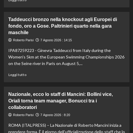
di
più
su
Taddeucci bronzo nella knockout agli Europei di
In
fondo, oro a Gose. Paltrinieri quarto nella gara
Gran
maschile
Bretagna
Bezzecchi
Roberto Parisi
7 Agosto 2026 : 14:15
torna
in
IPA87259223 - Ginevra Taddeucci from Italy during the
sella
Women's 5km at the European Swimming Championships 2026
ed
on the Seine river in Paris on August 5,...
è
davanti
Leggi
Leggi tutto
a
di
tutti
più
nelle
su
Nazionale, ecco lo staff di Mancini: Bollini vice,
Practice
Taddeucci
Oriali torna team manager, Bonucci tra i
bronzo
collaboratori
nella
knockout
Roberto Parisi
7 Agosto 2026 : 8:20
agli
Europei
ROMA (ITALPRESS) – La Nazionale di Roberto Mancini inizia a
di
prendere forma. È il giorno dell’ufficializzazione dello staff che lo