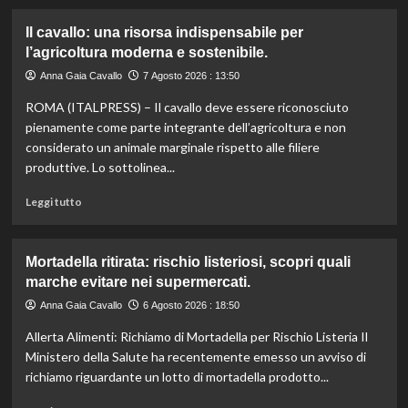
più
su
Il cavallo: una risorsa indispensabile per
Controllo
l’agricoltura moderna e sostenibile.
qualità
olio
Anna Gaia Cavallo
7 Agosto 2026 : 13:50
e
ROMA (ITALPRESS) – Il cavallo deve essere riconosciuto
vino:
l’IRVO
pienamente come parte integrante dell’agricoltura e non
potenzia
considerato un animale marginale rispetto alle filiere
l’organico
produttive. Lo sottolinea...
per
certificazioni
Leggi
Leggi tutto
più
di
rigorose.
più
su
Mortadella ritirata: rischio listeriosi, scopri quali
Il
marche evitare nei supermercati.
cavallo:
una
Anna Gaia Cavallo
6 Agosto 2026 : 18:50
risorsa
Allerta Alimenti: Richiamo di Mortadella per Rischio Listeria Il
indispensabile
per
Ministero della Salute ha recentemente emesso un avviso di
l’agricoltura
richiamo riguardante un lotto di mortadella prodotto...
moderna
e