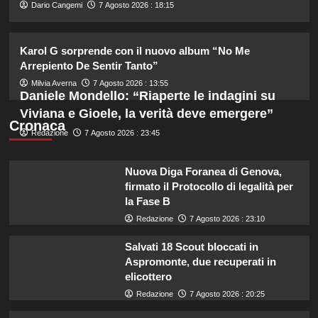
2
Dario Cangemi
7 Agosto 2026 : 18:15
Elisabetta Gregoraci e la sorella
Karol G sorprende con il nuovo album “No Me
Marzia: vacanza da sogno in
Arrepiento De Sentir Tanto”
Sardegna!
3
Milvia Averna
7 Agosto 2026 : 13:55
Daniele Mondello: “Riaperte le indagini su
Viviana e Gioele, la verità deve emergere”
Tradimenti di Benjamin Mascolo:
Cronaca
Redazione
7 Agosto 2026 : 23:45
Bella Thorne rivela i segreti nascosti
della loro relazione.
4
Nuova Diga Foranea di Genova,
firmato il Protocollo di legalità per
Dove Cameron in Italia: vacanze da
la Fase B
sogno con le amiche prima del
Redazione
7 Agosto 2026 : 23:10
matrimonio con Damiano David.
5
Salvati 18 Scout bloccati in
Aspromonte, due recuperati in
elicottero
Redazione
7 Agosto 2026 : 20:25