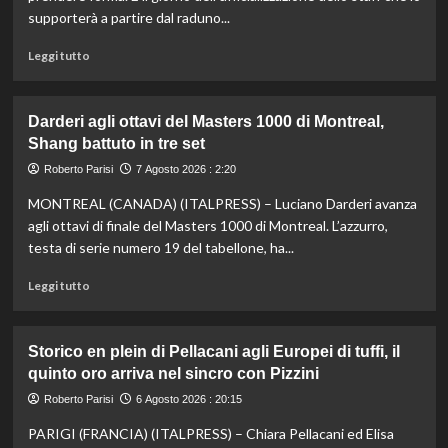
fondo,
supporterà a partire dal raduno...
oro
a
Leggi
Leggi tutto
Gose.
di
Paltrinieri
più
quarto
su
Darderi agli ottavi del Masters 1000 di Montreal,
nella
Nazionale,
Shang battuto in tre set
gara
ecco
maschile
lo
Roberto Parisi
7 Agosto 2026 : 2:20
staff
MONTREAL (CANADA) (ITALPRESS) – Luciano Darderi avanza
di
Mancini:
agli ottavi di finale del Masters 1000 di Montreal. L’azzurro,
Bollini
testa di serie numero 19 del tabellone, ha...
vice,
Oriali
Leggi
Leggi tutto
torna
di
team
più
manager,
su
Storico en plein di Pellacani agli Europei di tuffi, il
Bonucci
Darderi
quinto oro arriva nel sincro con Pizzini
tra
agli
i
ottavi
Roberto Parisi
6 Agosto 2026 : 20:15
collaboratori
del
PARIGI (FRANCIA) (ITALPRESS) – Chiara Pellacani ed Elisa
Masters