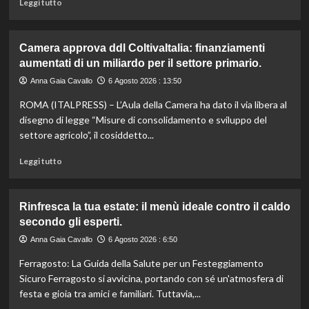
Leggi
Leggi tutto
sostenibile.
di
più
su
Camera approva ddl ColtivaItalia: finanziamenti
Mortadella
aumentati di un miliardo per il settore primario.
ritirata:
rischio
Anna Gaia Cavallo
6 Agosto 2026 : 13:50
listeriosi,
ROMA (ITALPRESS) – L’Aula della Camera ha dato il via libera al
scopri
quali
disegno di legge “Misure di consolidamento e sviluppo del
marche
settore agricolo”, il cosiddetto...
evitare
nei
Leggi
Leggi tutto
supermercati.
di
più
su
Rinfresca la tua estate: il menù ideale contro il caldo
Camera
secondo gli esperti.
approva
ddl
Anna Gaia Cavallo
6 Agosto 2026 : 6:50
ColtivaItalia:
Ferragosto: La Guida della Salute per un Festeggiamento
finanziamenti
aumentati
Sicuro Ferragosto si avvicina, portando con sé un'atmosfera di
di
festa e gioia tra amici e familiari. Tuttavia,...
un