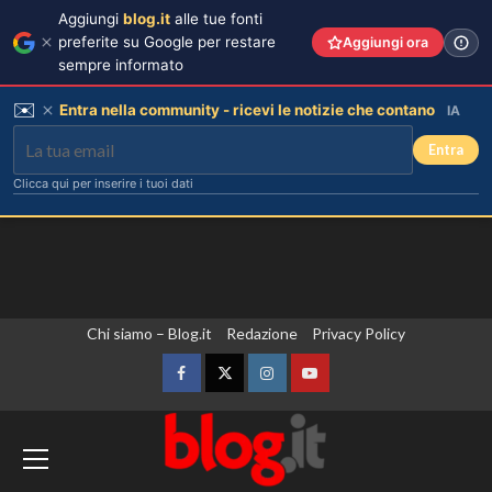
Aggiungi
blog.it
alle tue fonti
preferite su Google per restare
Aggiungi ora
sempre informato
✉️
Entra nella community - ricevi le notizie che contano
IA
Entra
Clicca qui per inserire i tuoi dati
Vai
Chi siamo – Blog.it
Redazione
Privacy Policy
al
contenuto
Facebook
Twitter
Instagram
YouTube