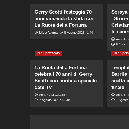
Gerry Scotti festeggia 70
Soraya 
anni vincendo la sfida con
“Storie
La Ruota della Fortuna
Cristia
le canc
Milvia Averna
8 Agosto 2026 : 1:40
Anna Gai
8 Agosto 
Tv e Spettacolo
Tv e Spett
La Ruota della Fortuna
Temptat
celebra i 70 anni di Gerry
Barrile
Scotti con puntata speciale:
scelta i
date TV
finale
Anna Gaia Cavallo
Anna Gai
7 Agosto 2026 : 19:30
7 Agosto