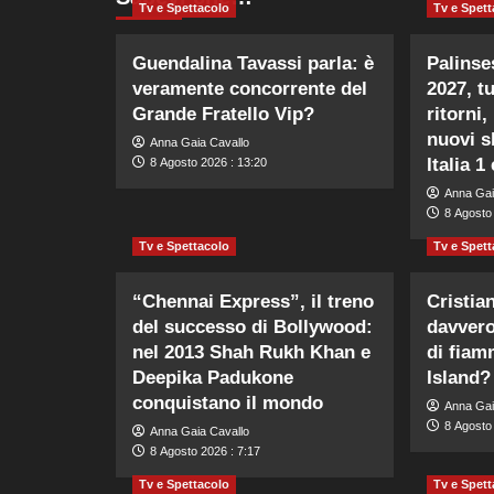
Tv e Spettacolo
Tv e Spett
Guendalina Tavassi parla: è
Palinse
veramente concorrente del
2027, tu
Grande Fratello Vip?
ritorni,
nuovi s
Anna Gaia Cavallo
Italia 1
8 Agosto 2026 : 13:20
Anna Gai
8 Agosto 
Tv e Spettacolo
Tv e Spett
“Chennai Express”, il treno
Cristia
del successo di Bollywood:
davvero
nel 2013 Shah Rukh Khan e
di fiam
Deepika Padukone
Island?
conquistano il mondo
Anna Gai
8 Agosto 
Anna Gaia Cavallo
8 Agosto 2026 : 7:17
Tv e Spettacolo
Tv e Spett