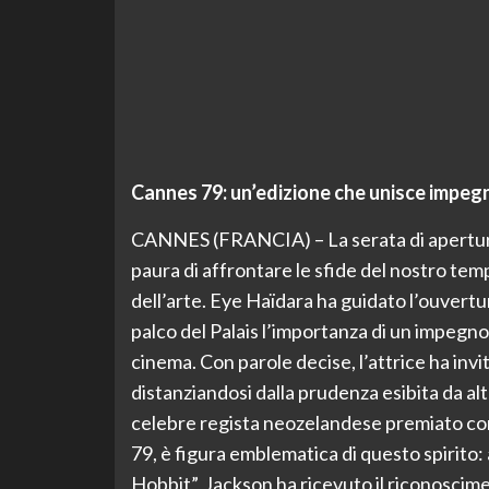
Cannes 79: un’edizione che unisce impegn
CANNES (FRANCIA) – La serata di apertura
paura di affrontare le sfide del nostro temp
dell’arte. Eye Haïdara ha guidato l’ouvertu
palco del Palais l’importanza di un impegno 
cinema. Con parole decise, l’attrice ha invi
distanziandosi dalla prudenza esibita da al
celebre regista neozelandese premiato con
79, è figura emblematica di questo spirito: 
Hobbit”, Jackson ha ricevuto il riconoscime