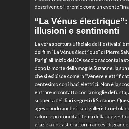
descrivendo il premio come un evento “ina
“La Vénus électrique”: 
illusioni e sentimenti
La vera apertura ufficiale del Festival si è
del film “La Vénus électrique” di Pierre S
Parigi all’inizio del XX secolo racconta la s
dopo la morte della moglie Suzanne, la sua m
che si esibisce come la “Venere elettrifica
centesimo con i baci elettrici. Non è la scoss
entrare in contatto con la moglie defunta,
scoperta dei diari segreti di Suzanne. Quest
agevolando anche il suo gallerista nel rilanc
calore e profondità il tema della suggestio
grazie a un cast di attori francesi di grand