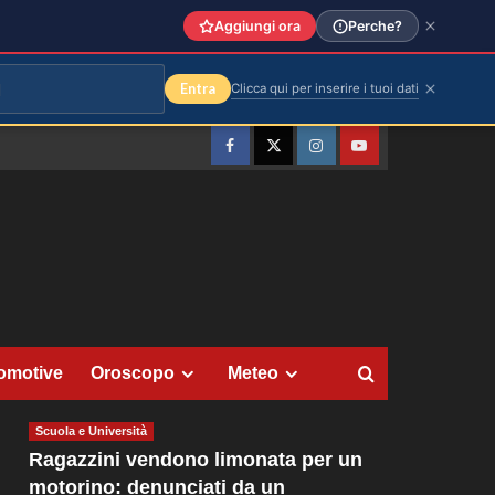
Aggiungi ora
Perche?
Entra
Clicca qui per inserire i tuoi dati
Facebook
Twitter
Instagram
YouTube
omotive
Oroscopo
Meteo
Scuola e Università
Ragazzini vendono limonata per un
motorino: denunciati da un