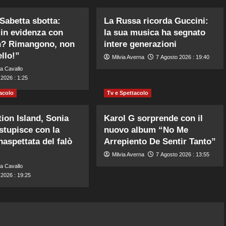
Sabetta sbotta:
La Russa ricorda Guccini:
 in evidenza con
la sua musica ha segnato
n? Rimangono, non
intere generazioni
ello!”
Milvia Averna
7 Agosto 2026 : 19:40
a Cavallo
2026 : 1:25
acolo
Tv e Spettacolo
ion Island, Sonia
Karol G sorprende con il
 stupisce con la
nuovo album “No Me
naspettata del falò
Arrepiento De Sentir Tanto”
Milvia Averna
7 Agosto 2026 : 13:55
a Cavallo
 2026 : 19:25