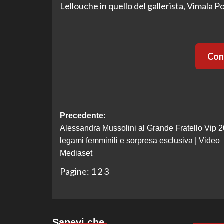
Lellouche in quello del gallerista, Vimala 
Cont
Navigazione
Precedente:
Alessandra Mussolini al Grande Fratello Vip 2
articolo
legami femminili e sorpresa esclusiva | Video
Mediaset
Pagine:
1
2
3
Sapevi che…