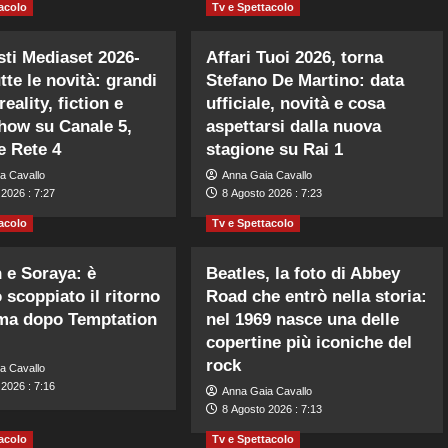
acolo
Tv e Spettacolo
sti Mediaset 2026-
Affari Tuoi 2026, torna
tte le novità: grandi
Stefano De Martino: data
 reality, fiction e
ufficiale, novità e cosa
how su Canale 5,
aspettarsi dalla nuova
 e Rete 4
stagione su Rai 1
a Cavallo
Anna Gaia Cavallo
2026 : 7:27
8 Agosto 2026 : 7:23
acolo
Tv e Spettacolo
n e Soraya: è
Beatles, la foto di Abbey
 scoppiato il ritorno
Road che entrò nella storia:
ma dopo Temptation
nel 1969 nasce una delle
copertine più iconiche del
rock
a Cavallo
2026 : 7:16
Anna Gaia Cavallo
8 Agosto 2026 : 7:13
acolo
Tv e Spettacolo