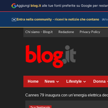
Aggiungi
blog.it
alle tue fonti preferite su Google per rest
✉️
Entra nella community - ricevi le notizie che contano
IA
N
Vai
Chi siamo – Blog.it
Redazione
Privacy Policy
al
contenuto
Home
News
Lifestyle
Donna
Cannes 79 inaugura con un’energia elettrica dedi
Tv e Spettacolo