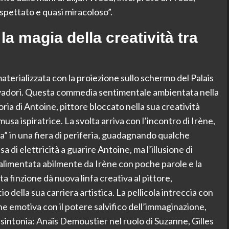
spettato e quasi miracoloso”.
la magia della creatività tra
 materializzata con la proiezione sullo schermo del Palais
alvadori. Questa commedia sentimentale ambientata nella
toria di Antoine, pittore bloccato nella sua creatività
usa ispiratrice. La svolta arriva con l’incontro di Irène,
ta” in una fiera di periferia, guadagnando qualche
a di elettricità a guarire Antoine, ma l’illusione di
 alimentata abilmente da Irène con poche parole e la
a finzione dà nuova linfa creativa al pittore,
io della sua carriera artistica. La pellicola intreccia con
ne emotiva con il potere salvifico dell’immaginazione,
e sintonia: Anaïs Demoustier nel ruolo di Suzanne, Gilles