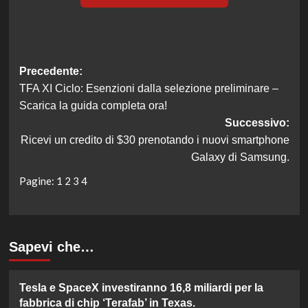
Navigazione
Precedente:
TFA XI Ciclo: Esenzioni dalla selezione preliminare –
articolo
Scarica la guida completa ora!
Successivo:
Ricevi un credito di $30 prenotando i nuovi smartphone
Galaxy di Samsung.
Pagine:
1
2
3
4
Sapevi che…
Tesla e SpaceX investiranno 16,8 miliardi per la
fabbrica di chip ‘Terafab’ in Texas.