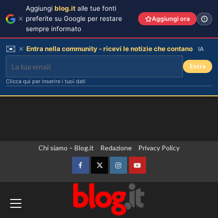
Aggiungi
blog.it
alle tue fonti
preferite su Google per restare
Aggiungi ora
sempre informato
✉️
Entra nella community - ricevi le notizie che contano
IA
Entra
Clicca qui per inserire i tuoi dati
Vai
Chi siamo – Blog.it
Redazione
Privacy Policy
al
contenuto
Facebook
Twitter
Instagram
YouTube