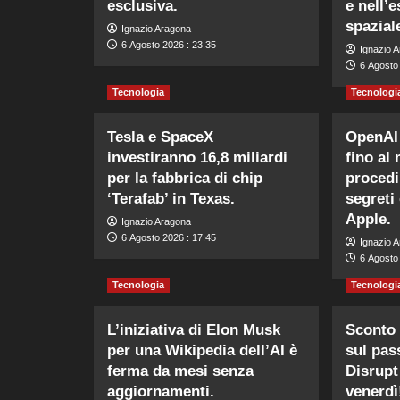
esclusiva.
e nell’
spazial
Ignazio Aragona
6 Agosto 2026 : 23:35
Ignazio 
6 Agosto
Tecnologia
Tecnologi
Tesla e SpaceX
OpenAI 
investiranno 16,8 miliardi
fino al 
per la fabbrica di chip
procedi
‘Terafab’ in Texas.
segreti
Apple.
Ignazio Aragona
6 Agosto 2026 : 17:45
Ignazio 
6 Agosto 
Tecnologia
Tecnologi
L’iniziativa di Elon Musk
Sconto 
per una Wikipedia dell’AI è
sul pas
ferma da mesi senza
Disrupt
aggiornamenti.
venerdì