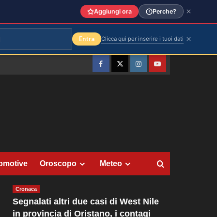
Aggiungi ora
Perche?
Entra
Clicca qui per inserire i tuoi dati
Facebook
Twitter
Instagram
YouTube
omotive
Oroscopo
Meteo
Cronaca
Segnalati altri due casi di West Nile
in provincia di Oristano, i contagi