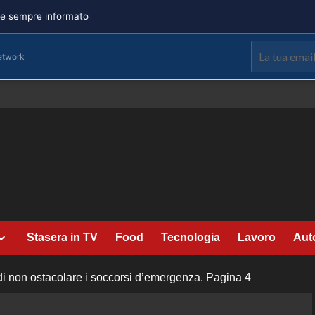
are sempre informato
etwork
Stasera in TV
Food
Tecnologia
Lavoro
Aut
di non ostacolare i soccorsi d’emergenza.
Pagina 4