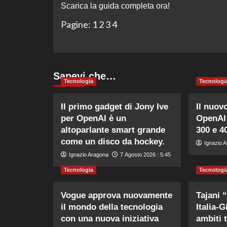
Scarica la guida completa ora!
Pagine:
1
2
3
4
Sapevi che…
Tecnologia
Tecnologi
Il primo gadget di Jony Ive
Il nuov
per OpenAI è un
OpenAI 
altoparlante smart grande
300 e 40
come un disco da hockey.
Ignazio 
Ignazio Aragona
7 Agosto 2026 : 5:45
Tecnologia
Tecnologi
Vogue approva nuovamente
Tajani 
il mondo della tecnologia
Italia-
con una nuova iniziativa
ambiti 