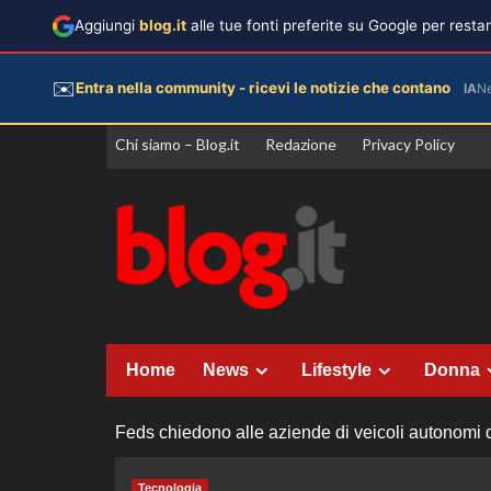
Aggiungi
blog.it
alle tue fonti preferite su Google per rest
✉️
Entra nella community - ricevi le notizie che contano
IA
N
Vai
Chi siamo – Blog.it
Redazione
Privacy Policy
al
contenuto
Home
News
Lifestyle
Donna
Feds chiedono alle aziende di veicoli autonomi 
Tecnologia