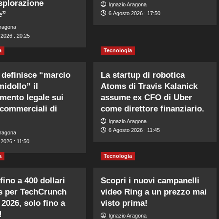
esplorazione
Ignazio Aragona
e”
6 Agosto 2026 : 17:50
Aragona
 2026 : 20:25
a
Tecnologia
definisce “marcio
La startup di robotica
midollo” il
Atoms di Travis Kalanick
mento legale sui
assume ex CFO di Uber
 commerciali di
come direttore finanziario.
Ignazio Aragona
6 Agosto 2026 : 11:45
Aragona
2026 : 11:50
a
Tecnologia
fino a 400 dollari
Scopri i nuovi campanelli
s per TechCrunch
video Ring a un prezzo mai
 2026, solo fino a
visto prima!
!
Ignazio Aragona