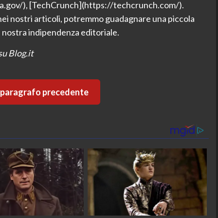
sa.gov/), [TechCrunch](https://techcrunch.com/).
 nei nostri articoli, potremmo guadagnare una piccola
 nostra indipendenza editoriale.
su Blog.it
l paragrafo precedente