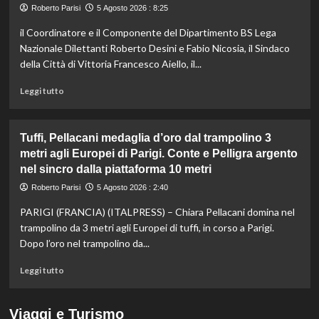
bronzo
Roberto Parisi
5 Agosto 2026 : 8:25
nella
il Coordinatore e il Componente del Dipartimento BS Lega
5
km
Nazionale Dilettanti Roberto Desini e Fabio Nicosia, il Sindaco
di
della Città di Vittoria Francesco Aiello, il...
fondo
agli
Leggi
Leggi tutto
Europei
di
di
più
Parigi,
su
Tuffi, Pellacani medaglia d’oro dal trampolino 3
oro
Beach
metri agli Europei di Parigi. Conte e Pelligra argento
a
Soccer,
nel sincro dalla piattaforma 10 metri
Wellbrock
sei
giorni
Roberto Parisi
5 Agosto 2026 : 2:40
di
spettacolo
PARIGI (FRANCIA) (ITALPRESS) – Chiara Pellacani domina nel
a
trampolino da 3 metri agli Europei di tuffi, in corso a Parigi.
Scoglitti.
Dopo l’oro nel trampolino da...
In
palio
Leggi
Leggi tutto
gli
di
Scudetti
più
Serie
su
Viaggi e Turismo
A