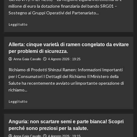
bene
milione di euro la dotazione finanziaria del bando SRG01 –
con
Sostegno ai Gruppi Operativi del Partenariato...
un
budget
Leggi
Leggi tutto
ridotto
di
secondo
più
l’esperta
su
Allerta: cinque varietà di ramen congelato da evitare
Liguria
per problemi di sicurezza.
potenzia
agricoltura:
Anna Gaia Cavallo
4 Agosto 2026 : 19:25
aumentano
Richiamo di Prodotti Shinzui Ramen: Informazioni Importanti
di
un
per i Consumatori I Dettagli del Richiamo Il Ministero della
milione
Salute ha recentemente avviato un'importante operazione di
le
richiamo...
risorse
per
Leggi
Leggi tutto
il
di
bando
più
SRG01.
su
Anguria: non scartare semi e parte bianca! Scopri
Allerta:
perché sono preziosi per la salute.
cinque
varietà
Anna Gaia Cavallo
4 Agosto 2026 : 19:15