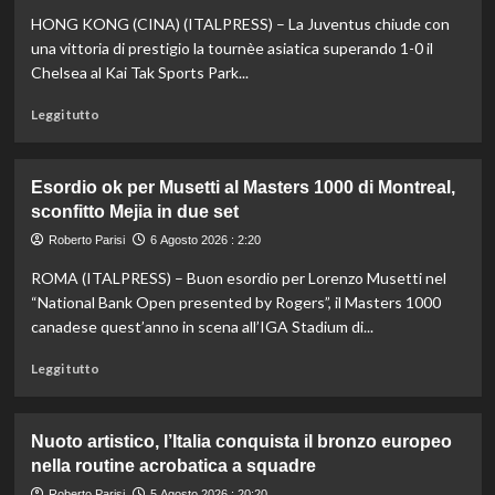
HONG KONG (CINA) (ITALPRESS) – La Juventus chiude con
una vittoria di prestigio la tournèe asiatica superando 1-0 il
Chelsea al Kai Tak Sports Park...
Leggi
Leggi tutto
di
più
su
Esordio ok per Musetti al Masters 1000 di Montreal,
La
sconfitto Mejia in due set
Juventus
piega
Roberto Parisi
6 Agosto 2026 : 2:20
il
ROMA (ITALPRESS) – Buon esordio per Lorenzo Musetti nel
Chelsea
a
“National Bank Open presented by Rogers”, il Masters 1000
Hong
canadese quest’anno in scena all’IGA Stadium di...
Kong,
decisivo
Leggi
Leggi tutto
Zhegrova
di
più
su
Nuoto artistico, l’Italia conquista il bronzo europeo
Esordio
nella routine acrobatica a squadre
ok
per
Roberto Parisi
5 Agosto 2026 : 20:20