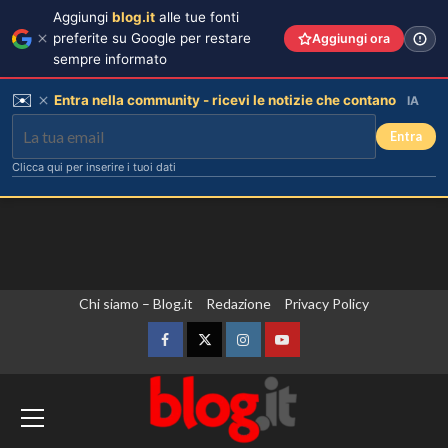
Aggiungi
blog.it
alle tue fonti
preferite su Google per restare
Aggiungi ora
sempre informato
✉️
Entra nella community - ricevi le notizie che contano
IA
Entra
Clicca qui per inserire i tuoi dati
Vai
Chi siamo – Blog.it
Redazione
Privacy Policy
Chiara Ferragni risponde alle
critiche: “Il mio peso riflette la mia
al
felicità”
contenuto
Facebook
Twitter
Instagram
YouTube
3
Montenegro, il premier Spajic “Nessun
hub Ue per i rimpatri sul nostro
Annuncio della nascita di Eugenie:
una mancanza rivela le sue priorità
territorio”