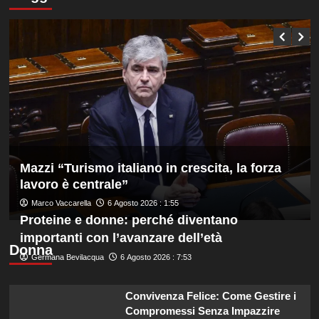
Tuffi,
Q8,
Pellacani
Under
medaglia
20
d’oro
e
dal
Femminile
trampolino
3
metri
agli
Europei
di
Parigi.
Conte
Mazzi “Turismo italiano in crescita, la forza
e
lavoro è centrale”
Pelligra
Marco Vaccarella
6 Agosto 2026 : 1:55
argento
Proteine e donne: perché diventano
nel
sincro
importanti con l’avanzare dell’età
dalla
Donna
Germana Bevilacqua
6 Agosto 2026 : 7:53
piattaforma
10
metri
Convivenza Felice: Come Gestire i
Compromessi Senza Impazzire