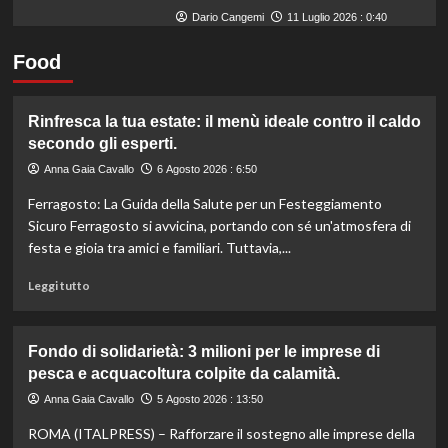
Dario Cangemi
11 Luglio 2026 : 0:40
Food
Rinfresca la tua estate: il menù ideale contro il caldo
secondo gli esperti.
Anna Gaia Cavallo
6 Agosto 2026 : 6:50
Ferragosto: La Guida della Salute per un Festeggiamento
Sicuro Ferragosto si avvicina, portando con sé un'atmosfera di
festa e gioia tra amici e familiari. Tuttavia,...
Leggi
Leggi tutto
di
più
su
Fondo di solidarietà: 3 milioni per le imprese di
Rinfresca
pesca e acquacoltura colpite da calamità.
la
tua
Anna Gaia Cavallo
5 Agosto 2026 : 13:50
estate:
ROMA (ITALPRESS) – Rafforzare il sostegno alle imprese della
il