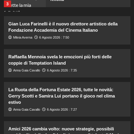
3
Annuncio della nascita di Eugenie:
Gian Luca Farinelli è il nuovo direttore artistico della
una mancanza rivela le sue priorità
Fondazione Accademia del Cinema Italiano
con il terzo bambino.
4
Milvia Averna
6 Agosto 2026 : 7:50
Temptation Island: Diretta della
Raffaella Mennoia svela le emozioni più forti delle
nona puntata, tutte le emozioni e i
coppie di Temptation Island
colpi di scena!
5
Anna Gaia Cavallo
6 Agosto 2026 : 7:35
Katia Fanelli sostiene Sabrina
La Ruota della Fortuna Estate 2026, tutte le novità:
Soussi: “È vittima di un ingiusto
Gerry Scotti e Samira Lui portano il gioco nel clima
attacco mediatico”.
estivo
1
Anna Gaia Cavallo
6 Agosto 2026 : 7:27
Matteo Santoro conquista oro e
bronzo agli Europei Nuoto 2026:
Amici 2026 cambia volto: nuove strategie, possibili
doppia impresa storica