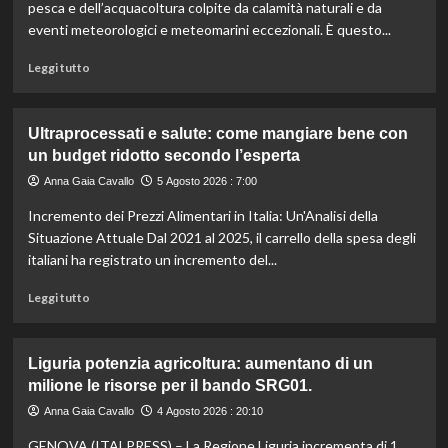
menù
pesca e dell’acquacoltura colpite da calamità naturali e da
ideale
eventi meteorologici e meteomarini eccezionali. È questo...
contro
il
Leggi
Leggi tutto
caldo
di
secondo
più
gli
su
Ultraprocessati e salute: come mangiare bene con
esperti.
Fondo
un budget ridotto secondo l’esperta
di
solidarietà:
Anna Gaia Cavallo
5 Agosto 2026 : 7:00
3
Incremento dei Prezzi Alimentari in Italia: Un'Analisi della
milioni
per
Situazione Attuale Dal 2021 al 2025, il carrello della spesa degli
le
italiani ha registrato un incremento del...
imprese
di
Leggi
Leggi tutto
pesca
di
e
più
acquacoltura
su
Liguria potenzia agricoltura: aumentano di un
colpite
Ultraprocessati
milione le risorse per il bando SRG01.
da
e
calamità.
salute:
Anna Gaia Cavallo
4 Agosto 2026 : 20:10
come
GENOVA (ITALPRESS) – La Regione Liguria incrementa di 1
mangiare