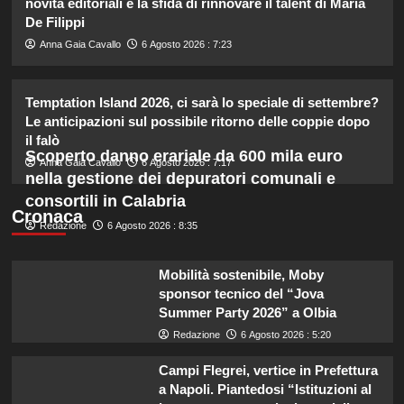
novità editoriali e la sfida di rinnovare il talent di Maria
2
De Filippi
Anna Gaia Cavallo
6 Agosto 2026 : 7:23
Chiara Ferragni risponde alle
critiche: “Il mio peso riflette la mia
felicità”
Temptation Island 2026, ci sarà lo speciale di settembre?
3
Le anticipazioni sul possibile ritorno delle coppie dopo
il falò
Scoperto danno erariale da 600 mila euro
Annuncio della nascita di Eugenie:
Anna Gaia Cavallo
6 Agosto 2026 : 7:17
una mancanza rivela le sue priorità
nella gestione dei depuratori comunali e
con il terzo bambino.
consortili in Calabria
4
Cronaca
Redazione
6 Agosto 2026 : 8:35
Temptation Island: Diretta della
nona puntata, tutte le emozioni e i
Mobilità sostenibile, Moby
colpi di scena!
sponsor tecnico del “Jova
5
Summer Party 2026” a Olbia
Redazione
6 Agosto 2026 : 5:20
Campi Flegrei, vertice in Prefettura
a Napoli. Piantedosi “Istituzioni al