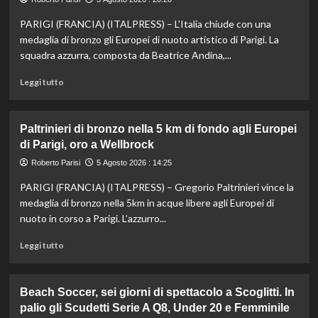
Musetti
PARIGI (FRANCIA) (ITALPRESS) – L’Italia chiude con una
al
Masters
medaglia di bronzo gli Europei di nuoto artistico di Parigi. La
1000
squadra azzurra, composta da Beatrice Andina,...
di
Montreal,
Leggi
Leggi tutto
sconfitto
di
Mejia
più
in
su
Paltrinieri di bronzo nella 5 km di fondo agli Europei
due
Nuoto
di Parigi, oro a Wellbrock
set
artistico,
l’Italia
Roberto Parisi
5 Agosto 2026 : 14:25
conquista
PARIGI (FRANCIA) (ITALPRESS) – Gregorio Paltrinieri vince la
il
bronzo
medaglia di bronzo nella 5km in acque libere agli Europei di
europeo
nuoto in corso a Parigi. L’azzurro...
nella
routine
Leggi
Leggi tutto
acrobatica
di
a
più
squadre
su
Beach Soccer, sei giorni di spettacolo a Scoglitti. In
Paltrinieri
palio gli Scudetti Serie A Q8, Under 20 e Femminile
di