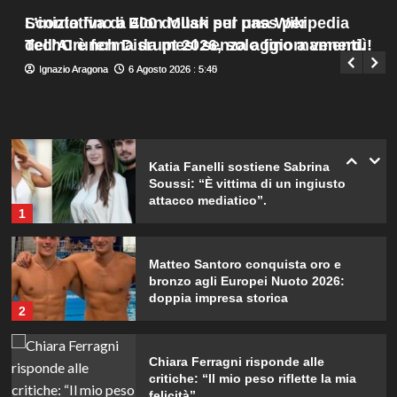
con il terzo bambino.
Menu
4
L’iniziativa di Elon Musk per una Wikipedia
Sconto fino a 400 dollari sul pass per
Giuseppe Recca
6 Agosto 2026 : 8:05
principale
dell’AI è ferma da mesi senza aggiornamenti.
TechCrunch Disrupt 2026, solo fino a venerdì!
Temptation Island: Diretta della
Ignazio Aragona
Ignazio Aragona
6 Agosto 2026 : 5:45
6 Agosto 2026 : 5:40
nona puntata, tutte le emozioni e i
colpi di scena!
5
Katia Fanelli sostiene Sabrina
Soussi: “È vittima di un ingiusto
attacco mediatico”.
1
Matteo Santoro conquista oro e
bronzo agli Europei Nuoto 2026:
doppia impresa storica
2
Chiara Ferragni risponde alle
critiche: “Il mio peso riflette la mia
felicità”