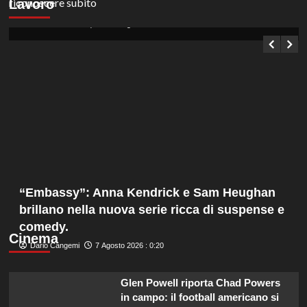
Lavoro
200 euro al giorno in selezione pubblica.
Germana Bevilacqua
7 Agosto 2026 : 1:05
“Embassy”: Anna Kendrick e Sam Heughan
brillano nella nuova serie ricca di suspense e
comedy.
Cinema
Dario Cangemi
7 Agosto 2026 : 0:20
Glen Powell riporta Chad Powers
in campo: il football americano si