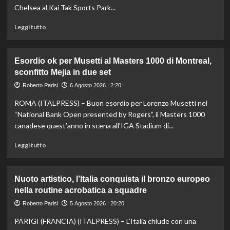
sistema
Chelsea al Kai Tak Sports Park...
passa
da
Leggi
Leggi tutto
governance
di
e
più
trasparenza”
su
Esordio ok per Musetti al Masters 1000 di Montreal,
La
sconfitto Mejia in due set
Juventus
piega
Roberto Parisi
6 Agosto 2026 : 2:20
il
ROMA (ITALPRESS) – Buon esordio per Lorenzo Musetti nel
Chelsea
a
“National Bank Open presented by Rogers”, il Masters 1000
Hong
canadese quest’anno in scena all’IGA Stadium di...
Kong,
decisivo
Leggi
Leggi tutto
Zhegrova
di
più
su
Nuoto artistico, l’Italia conquista il bronzo europeo
Esordio
nella routine acrobatica a squadre
ok
per
Roberto Parisi
5 Agosto 2026 : 20:20
Musetti
PARIGI (FRANCIA) (ITALPRESS) – L’Italia chiude con una
al