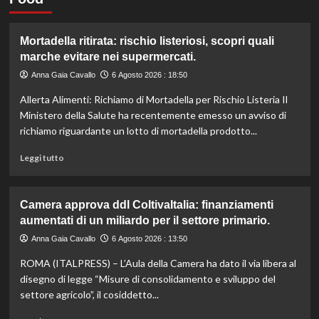
Mortadella ritirata: rischio listeriosi, scopri quali
marche evitare nei supermercati.
Anna Gaia Cavallo
6 Agosto 2026 : 18:50
Allerta Alimenti: Richiamo di Mortadella per Rischio Listeria Il
Ministero della Salute ha recentemente emesso un avviso di
richiamo riguardante un lotto di mortadella prodotto...
Leggi
Leggi tutto
di
più
su
Camera approva ddl ColtivaItalia: finanziamenti
Mortadella
aumentati di un miliardo per il settore primario.
ritirata:
rischio
Anna Gaia Cavallo
6 Agosto 2026 : 13:50
listeriosi,
ROMA (ITALPRESS) – L’Aula della Camera ha dato il via libera al
scopri
quali
disegno di legge “Misure di consolidamento e sviluppo del
marche
settore agricolo”, il cosiddetto...
evitare
nei