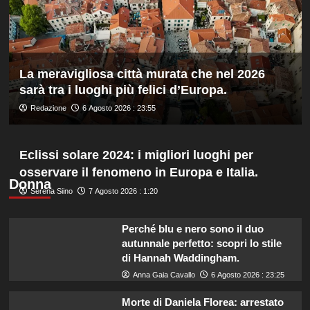
km
di
fondo
agli
Europei
La meravigliosa città murata che nel 2026
di
sarà tra i luoghi più felici d’Europa.
Parigi,
oro
Redazione
6 Agosto 2026 : 23:55
a
Wellbrock
Eclissi solare 2024: i migliori luoghi per
osservare il fenomeno in Europa e Italia.
Donna
Serena Siino
7 Agosto 2026 : 1:20
Perché blu e nero sono il duo
autunnale perfetto: scopri lo stile
di Hannah Waddingham.
Anna Gaia Cavallo
6 Agosto 2026 : 23:25
Morte di Daniela Florea: arrestato