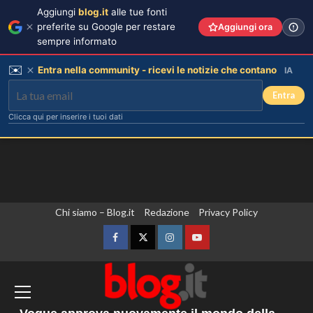
Aggiungi
blog.it
alle tue fonti
preferite su Google per restare
Aggiungi ora
sempre informato
✉️
Entra nella community - ricevi le notizie che contano
IA
Entra
Clicca qui per inserire i tuoi dati
Emma ed Elisa: avventure
Vai
Chi siamo – Blog.it
Redazione
Privacy Policy
emozionanti in motoslitta sul
al
secondo ghiacciaio più grande
contenuto
d’Islanda.
Facebook
Twitter
Instagram
YouTube
3
Crans Montana, l’Italia presenta ricorso
contro il rigetto della costituzione di
Riccardo Guarnieri chiude con
Sabrina dopo il falò con Giovanni:
parte civile del governo