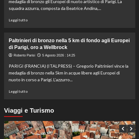
Masters
medaglia di bronzo gli Europei di nuoto artistico di Parigi. La
1000
squadra azzurra, composta da Beatrice Andina,...
di
Montreal,
Leggi
Leggi tutto
sconfitto
di
Mejia
più
in
su
Paltrinieri di bronzo nella 5 km di fondo agli Europei
due
Nuoto
di Parigi, oro a Wellbrock
set
artistico,
l’Italia
Roberto Parisi
5 Agosto 2026 : 14:25
conquista
PARIGI (FRANCIA) (ITALPRESS) – Gregorio Paltrinieri vince la
il
bronzo
medaglia di bronzo nella 5km in acque libere agli Europei di
europeo
nuoto in corso a Parigi. L’azzurro...
nella
routine
Leggi
Leggi tutto
acrobatica
di
a
più
squadre
su
Viaggi e Turismo
Paltrinieri
di
bronzo
nella
5