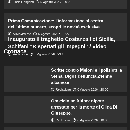
2
Dario Cangemi
6 Agosto 2026 : 18:25
Emma ed Elisa: avventure
Prima Comunicazione: l’informazione al centro
emozionanti in motoslitta sul
secondo ghiacciaio più grande
dell’ultimo numero, scopri le novità esclusive
d’Islanda.
3
Milvia Averna
6 Agosto 2026 : 13:55
Inaugurato il traghetto Costanza I di Sicilia,
Schifani “Rispettati gli impegni” / Video
Riccardo Guarnieri chiude con
Cronaca
Redazione
6 Agosto 2026 : 23:15
Sabrina dopo il falò con Giovanni:
verità inaspettate svelate.
4
Scritte contro Meloni e i poliziotti a
Siena, Digos denuncia 24enne
Chiara Ferragni: ultime immagini che
albanese
catturano il suo stile unico e la sua
Redazione
6 Agosto 2026 : 20:30
bellezza.
5
Omicidio ad Altino: nipote
arrestato per la morte di Gilda Di
Giuseppe.
Redazione
6 Agosto 2026 : 18:00