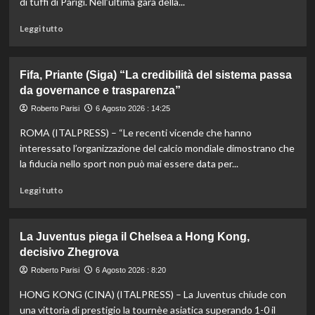
di tuffi di Parigi. Nell’ultima gara della...
Leggi
Leggi tutto
di
più
su
Fifa, Priante (Siga) “La credibilità del sistema passa
Storico
da governance e trasparenza”
en
plein
Roberto Parisi
6 Agosto 2026 : 14:25
di
ROMA (ITALPRESS) – “Le recenti vicende che hanno
Pellacani
agli
interessato l’organizzazione del calcio mondiale dimostrano che
Europei
la fiducia nello sport non può mai essere data per...
di
tuffi,
Leggi
Leggi tutto
il
di
quinto
più
oro
su
La Juventus piega il Chelsea a Hong Kong,
arriva
Fifa,
decisivo Zhegrova
nel
Priante
sincro
(Siga)
Roberto Parisi
6 Agosto 2026 : 8:20
con
“La
HONG KONG (CINA) (ITALPRESS) – La Juventus chiude con
Pizzini
credibilità
del
una vittoria di prestigio la tournèe asiatica superando 1-0 il