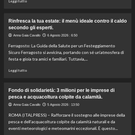
Leggi
Leggi tutto
supermercati.
di
più
su
Rinfresca la tua estate: il menù ideale contro il caldo
Camera
secondo gli esperti.
approva
ddl
Anna Gaia Cavallo
6 Agosto 2026 : 6:50
ColtivaItalia:
Ferragosto: La Guida della Salute per un Festeggiamento
finanziamenti
aumentati
Sicuro Ferragosto si avvicina, portando con sé un'atmosfera di
di
festa e gioia tra amici e familiari. Tuttavia,...
un
miliardo
Leggi
Leggi tutto
per
di
il
più
settore
su
Fondo di solidarietà: 3 milioni per le imprese di
primario.
Rinfresca
pesca e acquacoltura colpite da calamità.
la
tua
Anna Gaia Cavallo
5 Agosto 2026 : 13:50
estate:
ROMA (ITALPRESS) – Rafforzare il sostegno alle imprese della
il
menù
pesca e dell’acquacoltura colpite da calamità naturali e da
ideale
eventi meteorologici e meteomarini eccezionali. È questo...
contro