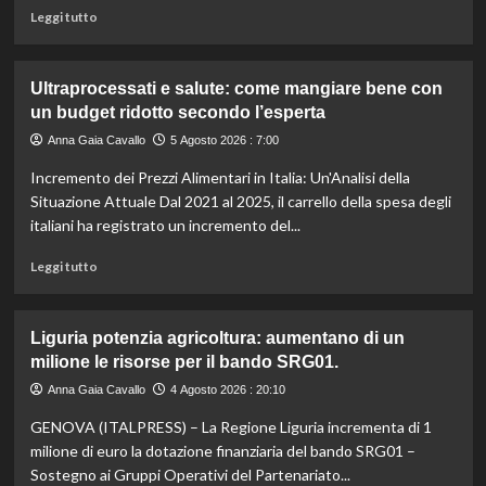
il
Leggi
Leggi tutto
caldo
di
secondo
più
gli
su
Ultraprocessati e salute: come mangiare bene con
esperti.
Fondo
un budget ridotto secondo l’esperta
di
solidarietà:
Anna Gaia Cavallo
5 Agosto 2026 : 7:00
3
Incremento dei Prezzi Alimentari in Italia: Un'Analisi della
milioni
per
Situazione Attuale Dal 2021 al 2025, il carrello della spesa degli
le
italiani ha registrato un incremento del...
imprese
di
Leggi
Leggi tutto
pesca
di
e
più
acquacoltura
su
Liguria potenzia agricoltura: aumentano di un
colpite
Ultraprocessati
milione le risorse per il bando SRG01.
da
e
calamità.
salute:
Anna Gaia Cavallo
4 Agosto 2026 : 20:10
come
GENOVA (ITALPRESS) – La Regione Liguria incrementa di 1
mangiare
bene
milione di euro la dotazione finanziaria del bando SRG01 –
con
Sostegno ai Gruppi Operativi del Partenariato...