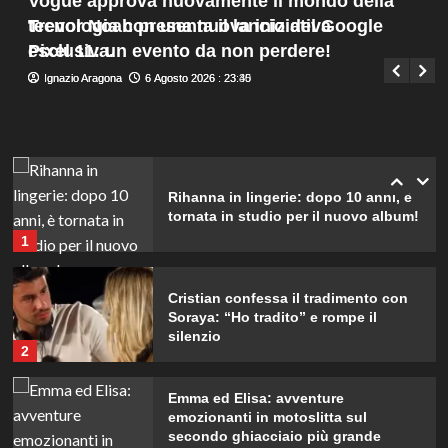
Vogue approva nuovamente il mondo della
verità inaspettate svelate.
Menu
4
Trevor Noah presenta il lancio del Google
tecnologia con una nuova iniziativa
Giuseppe Recca
6 Agosto 2026 : 20:00
principale
Pixel 11: un evento da non perdere!
esclusiva.
Chiara Ferragni: ultime immagini che
Ignazio Aragona
Ignazio Aragona
6 Agosto 2026 : 23:40
6 Agosto 2026 : 23:35
catturano il suo stile unico e la sua
bellezza.
5
Rihanna in lingerie: dopo 10 anni, è
tornata in studio per il nuovo album!
1
Cristian confessa il tradimento con
Soraya: “Ho tradito” e rompe il
silenzio
2
Emma ed Elisa: avventure
emozionanti in motoslitta sul
secondo ghiacciaio più grande