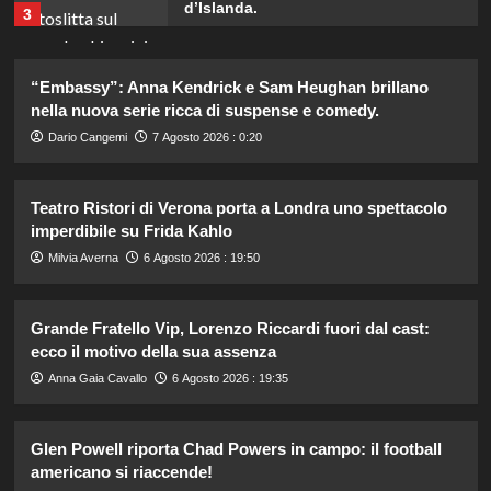
d’Islanda.
3
Riccardo Guarnieri chiude con
“Embassy”: Anna Kendrick e Sam Heughan brillano
Sabrina dopo il falò con Giovanni:
nella nuova serie ricca di suspense e comedy.
verità inaspettate svelate.
4
Dario Cangemi
7 Agosto 2026 : 0:20
Chiara Ferragni: ultime immagini che
Teatro Ristori di Verona porta a Londra uno spettacolo
catturano il suo stile unico e la sua
imperdibile su Frida Kahlo
bellezza.
5
Milvia Averna
6 Agosto 2026 : 19:50
Grande Fratello Vip, Lorenzo Riccardi fuori dal cast:
Rihanna in lingerie: dopo 10 anni, è
tornata in studio per il nuovo album!
ecco il motivo della sua assenza
1
Anna Gaia Cavallo
6 Agosto 2026 : 19:35
Cristian confessa il tradimento con
Glen Powell riporta Chad Powers in campo: il football
Soraya: “Ho tradito” e rompe il
americano si riaccende!
silenzio