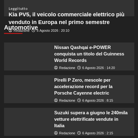
un
budget
Leggi
Leggi tutto
ridotto
di
Kia PV5, il veicolo commerciale elettrico più
secondo
più
venduto in Europa nel primo semestre
l’esperta
su
Automotive
Redazione
Liguria
6 Agosto 2026 : 20:10
potenzia
agricoltura:
Nissan Qashqai e-POWER
aumentano
conquista un titolo del Guinness
di
World Records
un
milione
Redazione
6 Agosto 2026 : 14:20
le
risorse
Pirelli P Zero, mescole per
per
accelerazione record per la
il
Porsche Cayenne electric
bando
Redazione
6 Agosto 2026 : 8:15
SRG01.
Suzuki supera a giugno le 240mila
vetture elettrificate vendute in
Italia
Redazione
6 Agosto 2026 : 2:15