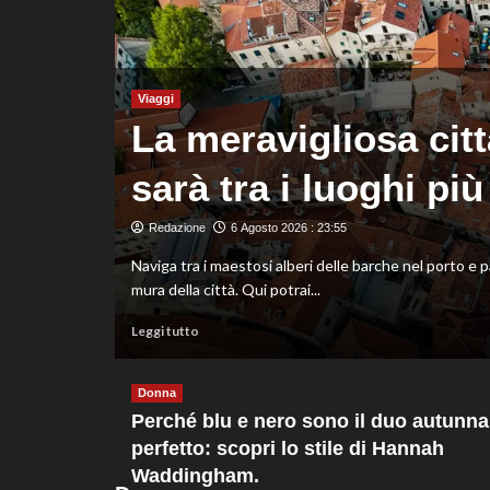
Montreal,
sconfitto
Mejia
in
due
Viaggi
set
na
La meravigliosa cit
sarà tra i luoghi più
Redazione
6 Agosto 2026 : 23:55
 nuova
Naviga tra i maestosi alberi delle barche nel porto e 
mura della città. Qui potrai...
Leggi
Leggi tutto
di
più
su
Donna
La
Perché blu e nero sono il duo autunna
meravigliosa
perfetto: scopri lo stile di Hannah
città
Waddingham.
murata