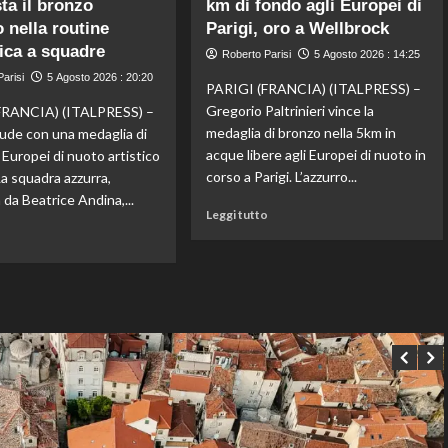
ta il bronzo
km di fondo agli Europei di
piega
Priante
il
 nella routine
(Siga)
Parigi, oro a Wellbrock
Chelsea
“La
ica a squadre
Roberto Parisi
5 Agosto 2026 : 14:25
a
credibilità
arisi
5 Agosto 2026 : 20:20
Hong
del
PARIGI (FRANCIA) (ITALPRESS) –
Kong,
sistema
Gregorio Paltrinieri vince la
FRANCIA) (ITALPRESS) –
decisivo
passa
medaglia di bronzo nella 5km in
hiude con una medaglia di
Zhegrova
da
acque libere agli Europei di nuoto in
 Europei di nuoto artistico
governance
corso a Parigi. L’azzurro...
 La squadra azzurra,
e
trasparenza”
da Beatrice Andina,...
Leggi
Leggi tutto
di
Leggi
o
più
di
su
più
Paltrinieri
su
di
Nuoto
bronzo
artistico,
nella
l’Italia
5
conquista
km
il
di
bronzo
fondo
europeo
agli
nella