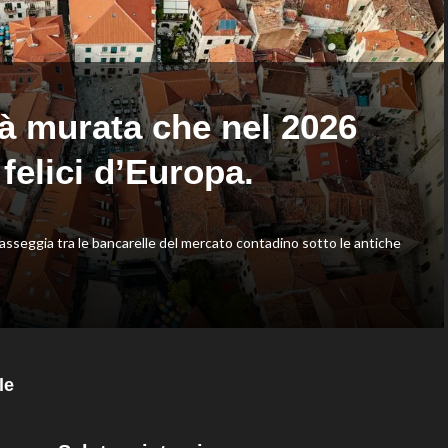
Europei
routine
di
acrobatica
Parigi,
a
oro
squadre
a
Wellbrock
tà murata che nel 2026
 felici d’Europa.
passeggia tra le bancarelle del mercato contadino sotto le antiche
le