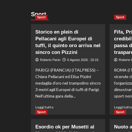
Sport
Sport
Sport
Storico en plein di
Fifa, Pr
Pellacani agli Europei di
credibi
tuffi, il quinto oro arriva nel
passa d
sincro con Pizzini
traspar
Roberto Parisi
6 Agosto 2026 : 20:15
Roberto P
PARIGI (FRANCIA) (ITALPRESS) –
ROMA (IT
Chiara Pellacani ed Elisa Pizzini
vicende c
medaglia d’oro nel trampolino sincro
l’organizz
3 metri agli Europei di tuffi di Parigi.
dimostrano
Nell’ultima gara della...
sport non
Leggi
Leggi tutto
Leggi tutt
di
Sport
Sport
più
su
Esordio ok per Musetti al
Nuoto ar
Storico