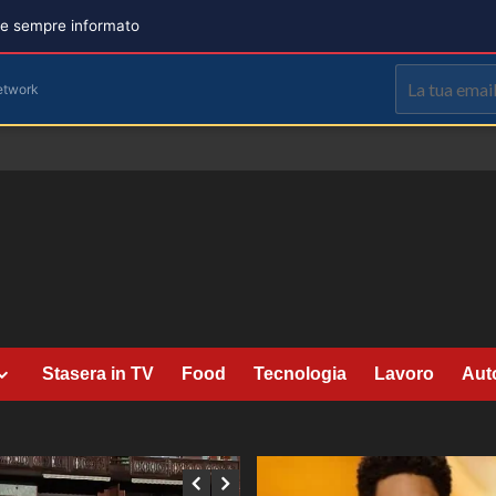
are sempre informato
etwork
Stasera in TV
Food
Tecnologia
Lavoro
Aut