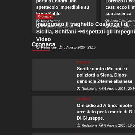
porta a Londra uno
Lorenzo Riccar
spettacolo imperdibile su
cast: ecco il 
Frida Kahlo
sua assenza
Cronaca
Milvia Averna
Anna Gaia Caval
Inaugurato il traghetto Costanza I di
6 Agosto 2026 : 19:50
6 Agosto 2026 : 
Sicilia, Schifani “Rispettati gli impegni
Video
Cronaca
Redazione
6 Agosto 2026 : 23:15
Cronaca
Scritte contro Meloni e i
poliziotti a Siena, Digos
denuncia 24enne albanese
Redazione
6 Agosto 2026 : 20:3
Attualità
Omicidio ad Altino: nipote
arrestato per la morte di Gi
Di Giuseppe.
Redazione
6 Agosto 2026 : 18:0