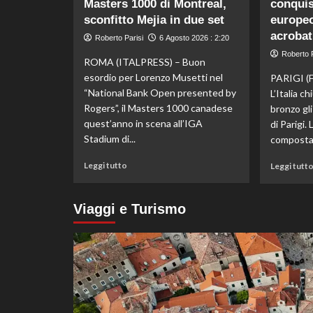
Masters 1000 di Montreal,
conquis
en
sconfitto Mejia in due set
plein
europeo
di
acrobat
Roberto Parisi
6 Agosto 2026 : 2:20
Pellacani
Roberto P
agli
ROMA (ITALPRESS) – Buon
Europei
esordio per Lorenzo Musetti nel
PARIGI (
di
“National Bank Open presented by
L’Italia c
tuffi,
Rogers”, il Masters 1000 canadese
bronzo gli
il
quest’anno in scena all’IGA
di Parigi.
quinto
Stadium di...
oro
composta 
arriva
Leggi
nel
Leggi tutto
Leggi tutt
di
sincro
più
con
su
Pizzini
Viaggi e Turismo
Esordio
ok
per
Musetti
al
Masters
1000
di