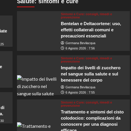
Salute: sintomi e cure
Sintomi e Cure: consigli, rimedi e
prevenzione
Bentelan e Deltacortene: uso,
effetti collaterali comuni e
iate
precauzioni essenziali
Germana Bevilacqua
:25
6 Agosto 2026 : 7:56
Sintomi e Cure: consigli, rimedi e
prevenzione
e
Impatto dei livelli di zucchero
nel sangue sulla salute e sul
benessere del corpo
Germana Bevilacqua
6 Agosto 2026 : 7:55
Sintomi e Cure: consigli, rimedi e
prevenzione
 di
Trattamento e sintomi del cisto
a.
colodocico: complicazioni da
:30
conoscere per una diagnosi
efficace