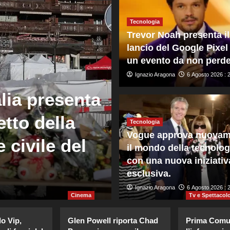
Tecnologia
Trevor Noah presenta il
lancio del Google Pixel
un evento da non perde
Ignazio Aragona
6 Agosto 2026 : 
Mondo
lia presenta
81° anniversa
etto della
premier giap
Tecnologia
Vogue approva nuovam
 civile del
riafferma i t
il mondo della tecnolog
con una nuova iniziativ
nucleari
esclusiva.
Giuseppe Recca
Ignazio Aragona
6 Agosto 2026 : 14
6 Agosto 2026 : 
Cinema
Tv e Spettacol
o Vip,
Glen Powell riporta Chad
Prima Comu