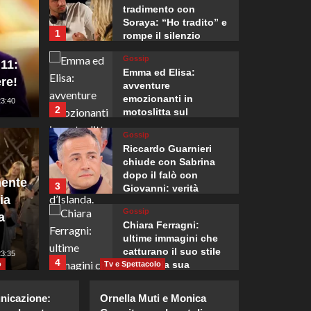
tradimento con
Soraya: “Ho tradito” e
1
rompe il silenzio
Gossip
 11:
Emma ed Elisa:
re!
avventure
emozionanti in
23:40
2
motoslitta sul
secondo ghiacciaio
rio Hiroshima, la
Gossip
più grande d’Islanda.
Mondo
Riccardo Guarnieri
ponese Takaichi
Monten
chiude con Sabrina
dopo il falò con
ente
3
Giovanni: verità
re principi non
“Nessu
ia
inaspettate svelate.
Gossip
a
sul no
Chiara Ferragni:
ultime immagini che
catturano il suo stile
:10
23:35
Giuseppe Recca
4
unico e la sua
o
Tv e Spettacolo
bellezza.
Gossip
nicazione:
Ornella Muti e Monica
Katia Fanelli sostiene