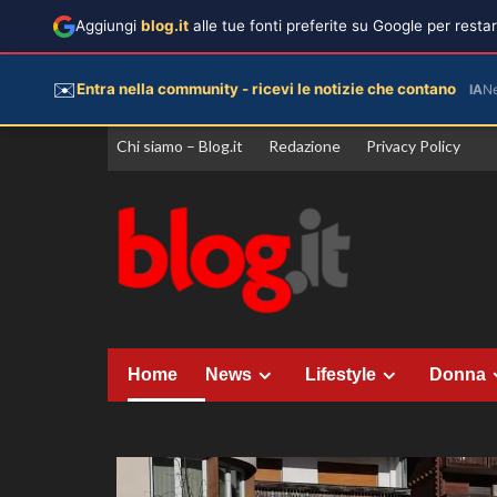
Aggiungi
blog.it
alle tue fonti preferite su Google per rest
✉️
Entra nella community - ricevi le notizie che contano
IA
N
Vai
Chi siamo – Blog.it
Redazione
Privacy Policy
al
contenuto
Home
News
Lifestyle
Donna