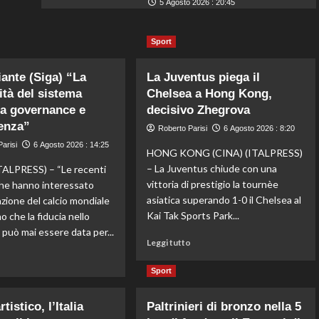
5 Agosto 2026 : 20:45
Sport
iante (Siga) “La
La Juventus piega il
lità del sistema
Chelsea a Hong Kong,
a governance e
decisivo Zhegrova
enza”
Roberto Parisi
6 Agosto 2026 : 8:20
arisi
6 Agosto 2026 : 14:25
HONG KONG (CINA) (ITALPRESS)
– La Juventus chiude con una
ALPRESS) – “Le recenti
vittoria di prestigio la tournèe
he hanno interessato
asiatica superando 1-0 il Chelsea al
azione del calcio mondiale
Kai Tak Sports Park...
 che la fiducia nello
 può mai essere data per...
Leggi
Leggi tutto
di
Leggi
o
più
di
Sport
su
più
La
su
tistico, l’Italia
Paltrinieri di bronzo nella 5
Juventus
Fifa,