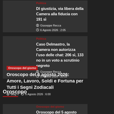
Politica
Dl giustizia, via libera della
Viaggi
Camera alla fiducia con
I 32 ristoranti imperdibili 
191 sì
Giuseppe Recca
viaggio gastronomico nel 
6 Agosto 2026 : 2:05
Politica
Rinascimento.
Caso Delmastro, la
Camera non autorizza
Redazione
6 Agosto 2026 : 18:05
l’uso delle chat: 206 sì, 133
no in un voto a scrutinio
Valtiberina: Un Viaggio Gastronomico a Firenze Zeb: Un Angolo di Trad
segreto
dimensioni situato nel quartiere di San...
Oroscopo del giorno
Giuseppe Recca
Oroscopo del 6 agosto 2026:
Leggi
5 Agosto 2026 : 20:10
Leggi tutto
Amore, Lavoro, Soldi e Fortuna per
di
più
Tutti i Segni Zodiacali
su
Oroscopo
Blog.IT
6 Agosto 2026 : 6:00
I
32
ristoranti
Oroscopo del giorno
imperdibili
Oroscopo del 5 agosto