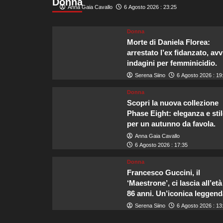
Donna
che
Anna Gaia Cavallo
6 Agosto 2026 : 23:25
nel
2026
sarà
Donna
tra
Morte di Daniela Florea:
i
arrestato l’ex fidanzato, avv
luoghi
indagini per femminicidio.
più
Serena Siino
6 Agosto 2026 : 19
felici
d’Europa.
Donna
Scopri la nuova collezione
Phase Eight: eleganza e stil
per un autunno da favola.
Anna Gaia Cavallo
6 Agosto 2026 : 17:35
Donna
Francesco Guccini, il
‘Maestrone’, ci lascia all’età
86 anni. Un’iconica leggend
Serena Siino
6 Agosto 2026 : 13