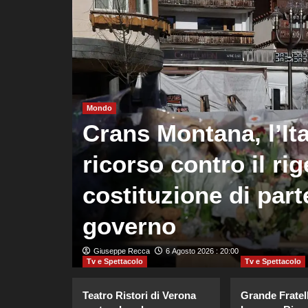
Mondo
o più
Crans Montana, l’Ita
za di
ricorso contro il rig
 con o
costituzione di parte
governo
Giuseppe Recca
6 Agosto 2026 : 20:00
Tv e Spettacolo
Tv e Spettacolo
Teatro Ristori di Verona
Grande Fratell