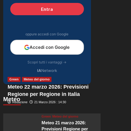
catturano il suo stile
Entra
4
unico e la sua
bellezza.
Gossip
Katia Fanelli sostiene
Sabrina Soussi: “È
oppure accedi con Google
vittima di un ingiusto
5
attacco mediatico”.
Accedi con Google
Scopri tutti i vantaggi →
IA
Network
Green
Meteo del giorno
Meteo 22 marzo 2026: Previsioni
Regione per Regione in Italia
Meteo
Redazione
21 Marzo 2026 : 14:30
Green
Meteo del giorno
Meteo 21 marzo 2026:
Previsioni Regione per