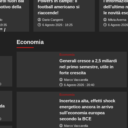
di fuori dal
Powers in campo: il
l’informazio
motivo della
football americano si
dell’ultimo 
riaccende!
le novità es
lo
Dario Cangemi
Milvia Averna
19:35
6 Agosto 2026 : 18:25
6 Agosto 2026
” /
Economia
Economia
Generali cresce a 2,5 miliardi
nel primo semestre, utile in
forte crescita
Marco Vaccarella
0
6 Agosto 2026 : 20:40
Economia
Incertezza alta, effetti shock
lda
energetico ancora in arrivo
sull’economia europea
secondo la BCE
0
Marco Vaccarella