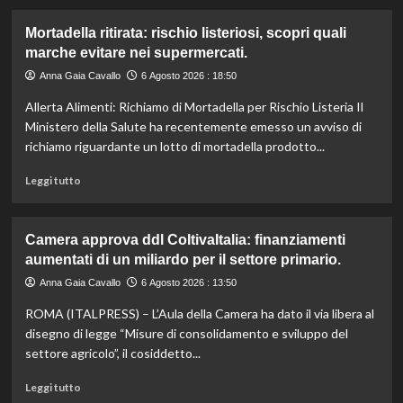
Mortadella ritirata: rischio listeriosi, scopri quali
marche evitare nei supermercati.
Anna Gaia Cavallo
6 Agosto 2026 : 18:50
Allerta Alimenti: Richiamo di Mortadella per Rischio Listeria Il
Ministero della Salute ha recentemente emesso un avviso di
richiamo riguardante un lotto di mortadella prodotto...
Leggi
Leggi tutto
di
più
su
Camera approva ddl ColtivaItalia: finanziamenti
Mortadella
aumentati di un miliardo per il settore primario.
ritirata:
rischio
Anna Gaia Cavallo
6 Agosto 2026 : 13:50
listeriosi,
ROMA (ITALPRESS) – L’Aula della Camera ha dato il via libera al
scopri
quali
disegno di legge “Misure di consolidamento e sviluppo del
marche
settore agricolo”, il cosiddetto...
evitare
nei
Leggi
Leggi tutto
supermercati.
di