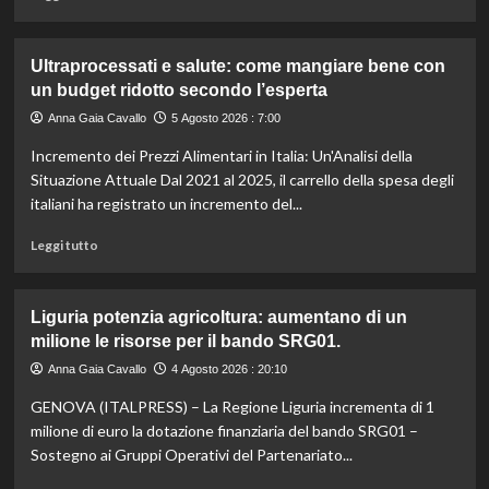
caldo
di
secondo
più
gli
su
Ultraprocessati e salute: come mangiare bene con
esperti.
Fondo
un budget ridotto secondo l’esperta
di
solidarietà:
Anna Gaia Cavallo
5 Agosto 2026 : 7:00
3
Incremento dei Prezzi Alimentari in Italia: Un'Analisi della
milioni
per
Situazione Attuale Dal 2021 al 2025, il carrello della spesa degli
le
italiani ha registrato un incremento del...
imprese
di
Leggi
Leggi tutto
pesca
di
e
più
acquacoltura
su
Liguria potenzia agricoltura: aumentano di un
colpite
Ultraprocessati
milione le risorse per il bando SRG01.
da
e
calamità.
salute:
Anna Gaia Cavallo
4 Agosto 2026 : 20:10
come
GENOVA (ITALPRESS) – La Regione Liguria incrementa di 1
mangiare
bene
milione di euro la dotazione finanziaria del bando SRG01 –
con
Sostegno ai Gruppi Operativi del Partenariato...
un