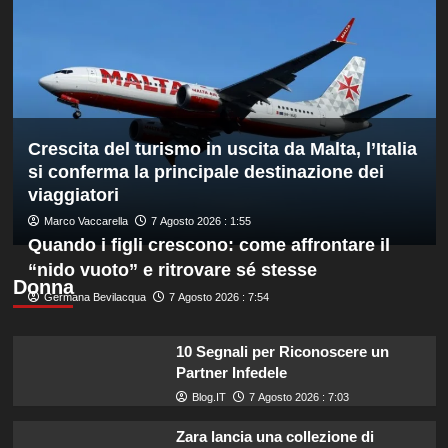
il
bronzo
europeo
nella
routine
acrobatica
a
Crescita del turismo in uscita da Malta, l’Italia
squadre
si conferma la principale destinazione dei
viaggiatori
Marco Vaccarella
7 Agosto 2026 : 1:55
Quando i figli crescono: come affrontare il
“nido vuoto” e ritrovare sé stesse
Donna
Germana Bevilacqua
7 Agosto 2026 : 7:54
10 Segnali per Riconoscere un
Partner Infedele
Blog.IT
7 Agosto 2026 : 7:03
Zara lancia una collezione di