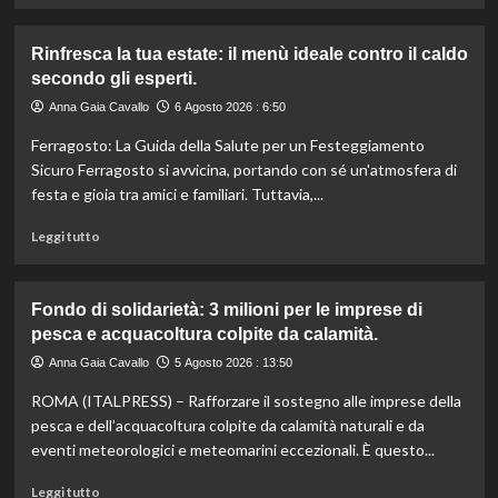
più
su
Rinfresca la tua estate: il menù ideale contro il caldo
Camera
secondo gli esperti.
approva
ddl
Anna Gaia Cavallo
6 Agosto 2026 : 6:50
ColtivaItalia:
Ferragosto: La Guida della Salute per un Festeggiamento
finanziamenti
aumentati
Sicuro Ferragosto si avvicina, portando con sé un'atmosfera di
di
festa e gioia tra amici e familiari. Tuttavia,...
un
miliardo
Leggi
Leggi tutto
per
di
il
più
settore
su
Fondo di solidarietà: 3 milioni per le imprese di
primario.
Rinfresca
pesca e acquacoltura colpite da calamità.
la
tua
Anna Gaia Cavallo
5 Agosto 2026 : 13:50
estate:
ROMA (ITALPRESS) – Rafforzare il sostegno alle imprese della
il
menù
pesca e dell’acquacoltura colpite da calamità naturali e da
ideale
eventi meteorologici e meteomarini eccezionali. È questo...
contro
il
Leggi
Leggi tutto