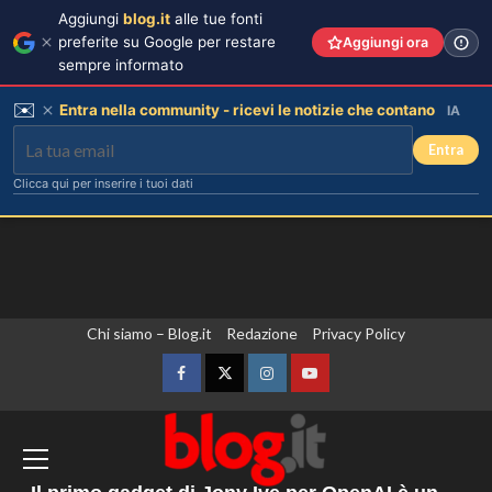
Aggiungi
blog.it
alle tue fonti
preferite su Google per restare
Aggiungi ora
sempre informato
✉️
Entra nella community - ricevi le notizie che contano
IA
Entra
Clicca qui per inserire i tuoi dati
Vai
Chi siamo – Blog.it
Redazione
Privacy Policy
Rihanna in lingerie: dopo 10 anni, è
al
tornata in studio per il nuovo album!
contenuto
Facebook
Twitter
Instagram
YouTube
3
Gli Houthi attaccano le forze governative
Cristian confessa il tradimento con
Soraya: “Ho tradito” e rompe il
in Yemen, almeno 45 morti