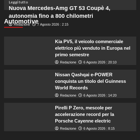
budget
Leggi
Leggi tutto
ridotto
di
Nuova Mercedes-Amg GT 53 Coupè 4,
secondo
più
autonomia fino a 800 chilometri
l’esperta
su
Automotive
Redazione
Liguria
7 Agosto 2026 : 2:15
potenzia
agricoltura:
Kia PV5, il veicolo commerciale
aumentano
elettrico più venduto in Europa nel
di
primo semestre
un
milione
Redazione
6 Agosto 2026 : 20:10
le
risorse
Nissan Qashqai e-POWER
per
conquista un titolo del Guinness
il
World Records
bando
Redazione
6 Agosto 2026 : 14:20
SRG01.
Pirelli P Zero, mescole per
accelerazione record per la
Porsche Cayenne electric
Redazione
6 Agosto 2026 : 8:15