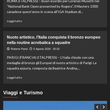
ROMA (ITALPRESS) – Buon esordio per Lorenzo Musetti nel
Chelsea
a
“National Bank Open presented by Rogers”, il Masters 1000
Hong
canadese quest’anno in scena all’IGA Stadium di...
Kong,
decisivo
Leggi
Leggi tutto
Zhegrova
di
più
su
Nuoto artistico, l’Italia conquista il bronzo europeo
Esordio
nella routine acrobatica a squadre
ok
per
Roberto Parisi
5 Agosto 2026 : 20:20
Musetti
PARIGI (FRANCIA) (ITALPRESS) – L’Italia chiude con una
al
Masters
medaglia di bronzo gli Europei di nuoto artistico di Parigi. La
1000
squadra azzurra, composta da Beatrice Andina,...
di
Montreal,
Leggi
Leggi tutto
sconfitto
di
Mejia
più
in
su
Viaggi e Turismo
due
Nuoto
set
artistico,
l’Italia
conquista