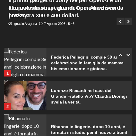
Il primo gadget di Jony Ive per OpenAI è un
silenzio
Menu
4
altoparlante smart grande come un disco da
Il nuovo smart speaker di OpenAI avrà un
Giuseppe Recca
7 Agosto 2026 : 8:05
principale
hockey.
prezzo tra 300 e 400 dollari.
Emma ed Elisa: avventure
Ignazio Aragona
Ignazio Aragona
7 Agosto 2026 : 5:45
7 Agosto 2026 : 5:40
emozionanti in motoslitta sul
secondo ghiacciaio più grande
d’Islanda.
5
Federica Pellegrini compie 38 anni:
celebrazione in famiglia da mamma
bis emozionante e gioiosa.
1
Lorenzo Riccardi nel cast del
Grande Fratello Vip? Claudia Dionigi
svela la verità.
2
Rihanna in lingerie: dopo 10 anni, è
tornata in studio per il nuovo album!