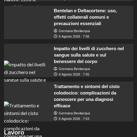
Bentelan e Deltacortene: uso,
effetti collaterali comuni e
precauzioni essenziali
Germana Bevilacqua
6 Agosto 2026 : 7:56
Impatto dei livelli di zucchero nel
sangue sulla salute e sul
benessere del corpo
Germana Bevilacqua
6 Agosto 2026 : 7:55
Trattamento e sintomi del cisto
colodocico: complicazioni da
conoscere per una diagnosi
efficace
Germana Bevilacqua
6 Agosto 2026 : 7:53
Concorso per assistenti amministrativi a
Lavoro
Enna: opportunità per diplomati in Sicilia.