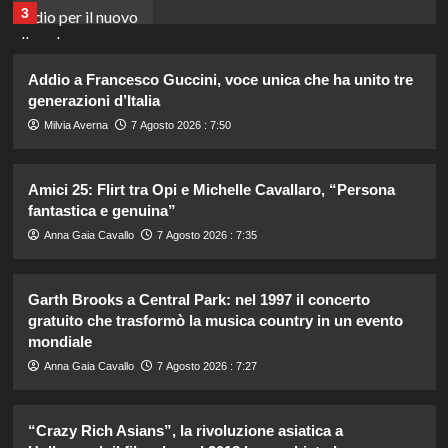
3
Cristian confessa il tradimento con
Addio a Francesco Guccini, voce unica che ha unito tre
Soraya: “Ho tradito” e rompe il
generazioni d’Italia
silenzio
4
Milvia Averna
7 Agosto 2026 : 7:50
Emma ed Elisa: avventure
Amici 25: Flirt tra Opi e Michelle Cavallaro, “Persona
emozionanti in motoslitta sul
secondo ghiacciaio più grande
fantastica e genuina”
d’Islanda.
5
Anna Gaia Cavallo
7 Agosto 2026 : 7:35
Federica Pellegrini compie 38 anni:
Garth Brooks a Central Park: nel 1997 il concerto
celebrazione in famiglia da mamma
gratuito che trasformò la musica country in un evento
bis emozionante e gioiosa.
mondiale
1
Anna Gaia Cavallo
7 Agosto 2026 : 7:27
Lorenzo Riccardi nel cast del
Grande Fratello Vip? Claudia Dionigi
“Crazy Rich Asians”, la rivoluzione asiatica a
svela la verità.