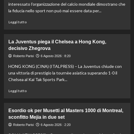
agli
interessato l’organizzazione del calcio mondiale dimostrano che
Europei
la fiducia nello sport non può mai essere data per...
di
tuffi,
Leggi
Leggi tutto
il
di
quinto
più
oro
su
La Juventus piega il Chelsea a Hong Kong,
arriva
Fifa,
decisivo Zhegrova
nel
Priante
sincro
(Siga)
Roberto Parisi
6 Agosto 2026 : 8:20
con
“La
HONG KONG (CINA) (ITALPRESS) – La Juventus chiude con
Pizzini
credibilità
del
una vittoria di prestigio la tournèe asiatica superando 1-0 il
sistema
Chelsea al Kai Tak Sports Park...
passa
da
Leggi
Leggi tutto
governance
di
e
più
trasparenza”
su
Esordio ok per Musetti al Masters 1000 di Montreal,
La
sconfitto Mejia in due set
Juventus
piega
Roberto Parisi
6 Agosto 2026 : 2:20
il