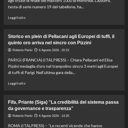
agli ottavi di finale del Masters 1000 di Montreal. L’azzurro,
testa di serie numero 19 del tabellone, ha...
Leggi
Leggi tutto
di
più
su
Storico en plein di Pellacani agli Europei di tuffi, il
Darderi
quinto oro arriva nel sincro con Pizzini
agli
ottavi
Roberto Parisi
6 Agosto 2026 : 20:15
del
PARIGI (FRANCIA) (ITALPRESS) – Chiara Pellacani ed Elisa
Masters
1000
Pizzini medaglia d’oro nel trampolino sincro 3 metri agli Europei
di
di tuffi di Parigi. Nell’ultima gara della...
Montreal,
Shang
Leggi
Leggi tutto
battuto
di
in
più
tre
su
Fifa, Priante (Siga) “La credibilità del sistema passa
set
Storico
da governance e trasparenza”
en
plein
Roberto Parisi
6 Agosto 2026 : 14:25
di
ROMA (ITALPRESS) – “Le recenti vicende che hanno
Pellacani