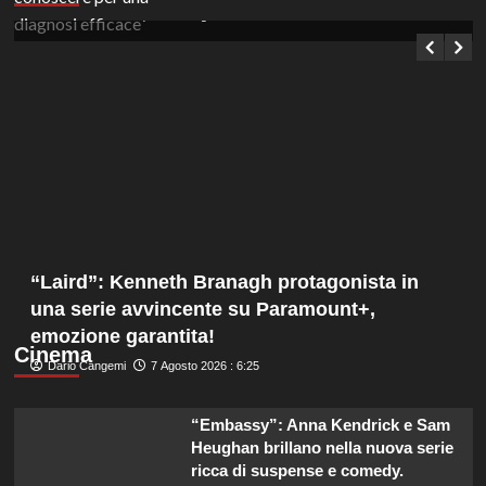
Germana Bevilacqua
7 Agosto 2026 : 7:10
“Laird”: Kenneth Branagh protagonista in
una serie avvincente su Paramount+,
emozione garantita!
Cinema
Dario Cangemi
7 Agosto 2026 : 6:25
“Embassy”: Anna Kendrick e Sam
Heughan brillano nella nuova serie
ricca di suspense e comedy.