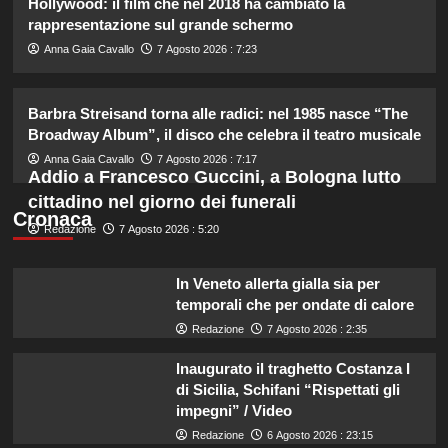
Hollywood: il film che nel 2018 ha cambiato la
2
rappresentazione sul grande schermo
Anna Gaia Cavallo
7 Agosto 2026 : 7:23
Rihanna in lingerie: dopo 10 anni, è
tornata in studio per il nuovo album!
Barbra Streisand torna alle radici: nel 1985 nasce “The
3
Broadway Album”, il disco che celebra il teatro musicale
Anna Gaia Cavallo
7 Agosto 2026 : 7:17
Cristian confessa il tradimento con
Addio a Francesco Guccini, a Bologna lutto
Soraya: “Ho tradito” e rompe il
cittadino nel giorno dei funerali
silenzio
Cronaca
4
Redazione
7 Agosto 2026 : 5:20
Emma ed Elisa: avventure
In Veneto allerta gialla sia per
emozionanti in motoslitta sul
temporali che per ondate di calore
secondo ghiacciaio più grande
d’Islanda.
Redazione
7 Agosto 2026 : 2:35
5
Inaugurato il traghetto Costanza I
di Sicilia, Schifani “Rispettati gli
impegni” / Video
Redazione
6 Agosto 2026 : 23:15